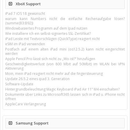
XboX Support
iPad 7 iOS 18 gewünscht
warum kann Numbers nicht die einfache Rechenaufgabe lösen?
(summe(B3:B92))
Windowbasiertes Programm auf dem Ipad nutzen
Wie installiere ich ein selbst-signiertes SSL-Zertifikat?
iPad Leiste mit Textvorschlägen (QuickType) reagiert nicht
eSIM im iPad verwenden
Postfach auf einem alten iPad mini (os12.5.2) kann nicht eingerichtet
werden
Apple Pencil Pro lässt sich nicht zu „Wo ist?“ hinzufügen
Geschwindigkeitsverlust (von 800 Mbit auf 50Mbit) im WLAN bei VPN
Aktivierung
Moin, mein iPad reagiert nicht mehr auf die fingersteuerung
Update 26.5.2 eines ipad 3. Generation
Software-Update
Hintergrundbeleuchtung Magic Keyboard iPad Air 11’’ M4 einschalten?
Dokumente über Links zu Microsoft365 lassen sich in iPad u. iPhone nicht
öffnen
AppleCare Verlängerung
Samsung Support