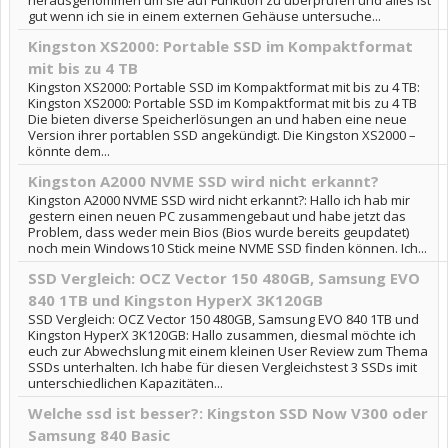
herausgenommen um sie auf Funktion zu überprüfen und alles ist
gut wenn ich sie in einem externen Gehäuse untersuche...
Kingston XS2000: Portable SSD im Kompaktformat
mit bis zu 4 TB
Kingston XS2000: Portable SSD im Kompaktformat mit bis zu 4 TB:
Kingston XS2000: Portable SSD im Kompaktformat mit bis zu 4 TB
Die bieten diverse Speicherlösungen an und haben eine neue
Version ihrer portablen SSD angekündigt. Die Kingston XS2000 –
könnte dem...
Kingston A2000 NVME SSD wird nicht erkannt?
Kingston A2000 NVME SSD wird nicht erkannt?: Hallo ich hab mir
gestern einen neuen PC zusammengebaut und habe jetzt das
Problem, dass weder mein Bios (Bios wurde bereits geupdatet)
noch mein Windows10 Stick meine NVME SSD finden können. Ich...
SSD Vergleich: OCZ Vector 150 480GB, Samsung EVO
840 1TB und Kingston HyperX 3K120GB
SSD Vergleich: OCZ Vector 150 480GB, Samsung EVO 840 1TB und
Kingston HyperX 3K120GB: Hallo zusammen, diesmal möchte ich
euch zur Abwechslung mit einem kleinen User Review zum Thema
SSDs unterhalten. Ich habe für diesen Vergleichstest 3 SSDs imit
unterschiedlichen Kapazitäten...
Welche ssd ist besser?: Kingston SSD Now V300 oder
Samsung 840 Basic