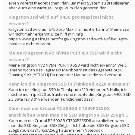
einen vorerst theoretischen Plan, um mein System zu stabilisieren,
aber auch eine wichtige Frage. Zum Plan gehören der...
Kingston ssd wird auf b450 pro Maxi msi nicht
erkannt?
Kingston ssd wird auf b450 pro Maxi msi nicht erkannt?: Meine ssd
wir nicht mehr erkannt .Bitte hilft mir. mfg
https://www.gutefrage.net/frage/kingston-ssd-wird-auf-b450-pro-
maxi-msi-nicht-erkannt
Meine Kingston NV2 NVMe PCIR 4.0 SSD wird nicht
erkannt?
Meine Kingston NV2 NVMe PCIR 4.0 SSD wird nicht erkannt?: Weiß
jemand woran das liegt Mein Mainboard ist das Gigabyte b650
Gaming X AX [ATTACH] Da unter der Haube ist die ssd verbaut...
Kann ich die Kingston SSD in Thinkpad x220 einbauen?
Kann ich die Kingston SSD in Thinkpad x220 einbauen?: Hallo, ich
möchte mein tp x220 aufrüsten und möchte die „Kingston A400 SSD
2.5 Sata rev 3.0“ verwenden. Funktioniert das?...
Kann man die Crucial P2 500GB CT500P2SSD8
anschließen wenn man die SSD Kingston SSD 256gb...
Kann man die Crucial P2 500GB CT500P2SSD8 anschließen wenn
man die SSD Kingston SSD 256gb...: Ich habe die SSD Kingston SSD
256gb rbu-sns8154p3/256gj1 aus meinem Notebook