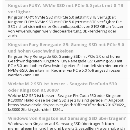
Kingston FURY: NVMe SSD mit PCIe 5.0 jetzt mit 8 TB
verfügbar
Kingston FURY: NVMe SSD mit PCIe 5.0 jetzt mit 8 TB verfügbar:
Kingston FURY: NVMe SSD mit PCIe 5.0 jetzt mit 8 TB verfügbar Die
SSD richtet sich mit einer Gesamtkapazität von 8192 GB an Nutzer
von Anwendungen wie Videobearbeitung, 3D-Rendering oder
auch...
Kingston Fury Renegade G5: Gaming-SSD mit PCIe 5.0
und hohen Geschwindigkeiten
Kingston Fury Renegade G5: Gaming-SSD mit PCIe 5.0 und hohen
Geschwindigkeiten: Kingston Fury Renegade G5: Gaming-SSD mit
PCIe 5.0 und hohen Geschwindigkeiten Es handelt sich hier um eine
NVMe-SSD, die intern im Rechner via PCIe 5.0 (x4) angeschlossen
werden kann. Die...
Welche M.2 SSD ist besser - Seagate FireCuda 530
oder Kingston KC3000?
Welche M.2 SSD ist besser - Seagate FireCuda 530 oder Kingston
KC3000?: Hallo! diese beiden SSD's je 2TB sind gerade im Angebot:
https://www.idealo.de/preisvergleich/OffersOfProduct/201679622_-
kc3000-2tb-kingston.html 122€...
Windows von Kingston auf Samsung SSD übertragen?
Windows von Kingston auf Samsung SSD übertragen?: Nach
mehrmaligem hin und her und bereits 2 gestellten Fragen habe ich