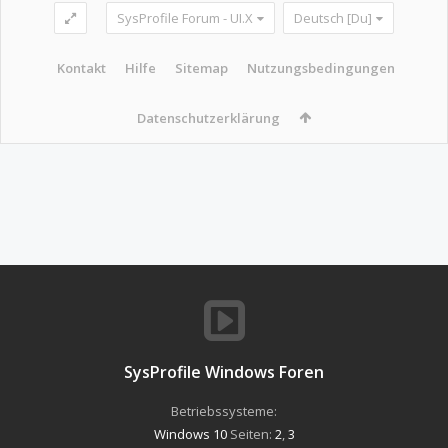
SysProfile Forum - UI.X
Deutsch [Du]
Kontakt
Hilfe
Sitemap
Nutzungsbedingungen
Datenschutzerklärung
SysProfile Windows Foren
Betriebssysteme:
Windows 10
Seiten:
2
,
3