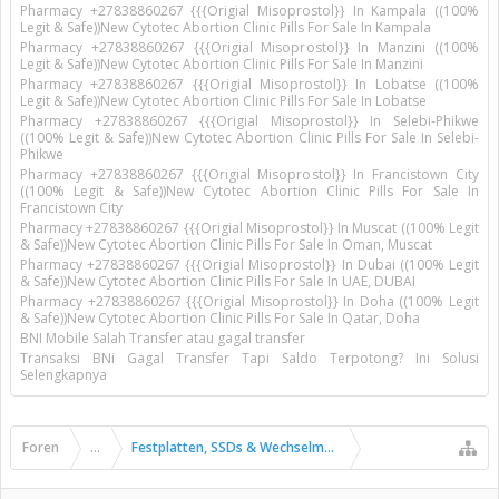
Pharmacy +27838860267 {{{Origial Misoprostol}} In Kampala ((100%
Legit & Safe))New Cytotec Abortion Clinic Pills For Sale In Kampala
Pharmacy +27838860267 {{{Origial Misoprostol}} In Manzini ((100%
Legit & Safe))New Cytotec Abortion Clinic Pills For Sale In Manzini
Pharmacy +27838860267 {{{Origial Misoprostol}} In Lobatse ((100%
Legit & Safe))New Cytotec Abortion Clinic Pills For Sale In Lobatse
Pharmacy +27838860267 {{{Origial Misoprostol}} In Selebi-Phikwe
((100% Legit & Safe))New Cytotec Abortion Clinic Pills For Sale In Selebi-
Phikwe
Pharmacy +27838860267 {{{Origial Misoprostol}} In Francistown City
((100% Legit & Safe))New Cytotec Abortion Clinic Pills For Sale In
Francistown City
Pharmacy +27838860267 {{{Origial Misoprostol}} In Muscat ((100% Legit
& Safe))New Cytotec Abortion Clinic Pills For Sale In Oman, Muscat
Pharmacy +27838860267 {{{Origial Misoprostol}} In Dubai ((100% Legit
& Safe))New Cytotec Abortion Clinic Pills For Sale In UAE, DUBAI
Pharmacy +27838860267 {{{Origial Misoprostol}} In Doha ((100% Legit
& Safe))New Cytotec Abortion Clinic Pills For Sale In Qatar, Doha
BNI Mobile Salah Transfer atau gagal transfer
Transaksi BNi Gagal Transfer Tapi Saldo Terpotong? Ini Solusi
Selengkapnya
Foren
...
Festplatten, SSDs & Wechselmedien