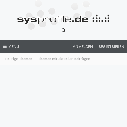
MENU
ANMELDEN
REGISTRIEREN
Heutige Themen
Themen mit aktuellen Beiträgen
...