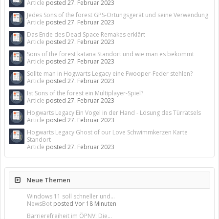
Article
posted
27. Februar 2023
Jedes Sons of the forest GPS-Ortungsgerät und seine Verwendung
Article
posted
27. Februar 2023
Das Ende des Dead Space Remakes erklärt
Article
posted
27. Februar 2023
Sons of the forest katana Standort und wie man es bekommt
Article
posted
27. Februar 2023
Sollte man in Hogwarts Legacy eine Fwooper-Feder stehlen?
Article
posted
27. Februar 2023
Ist Sons of the forest ein Multiplayer-Spiel?
Article
posted
27. Februar 2023
Hogwarts Legacy Ein Vogel in der Hand - Lösung des Türrätsels
Article
posted
27. Februar 2023
Hogwarts Legacy Ghost of our Love Schwimmkerzen Karte
Standort
Article
posted
27. Februar 2023
Neue Themen
Windows 11 soll schneller und...
NewsBot
posted
Vor 18 Minuten
Barrierefreiheit im ÖPNV: Die...