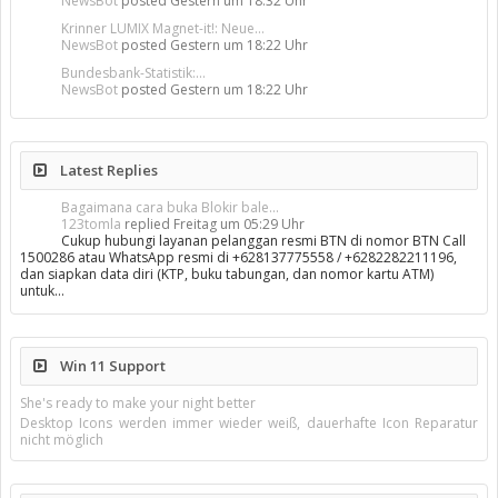
NewsBot
posted
Gestern um 18:32 Uhr
Krinner LUMIX Magnet-it!: Neue...
NewsBot
posted
Gestern um 18:22 Uhr
Bundesbank-Statistik:...
NewsBot
posted
Gestern um 18:22 Uhr
Latest Replies
Bagaimana cara buka Blokir bale...
123tomla
replied
Freitag um 05:29 Uhr
Cukup hubungi layanan pelanggan resmi BTN di nomor BTN Call
1500286 atau WhatsApp resmi di +628137775558 / +6282282211196,
dan siapkan data diri (KTP, buku tabungan, dan nomor kartu ATM)
untuk…
Win 11 Support
She's ready to make your night better
Desktop Icons werden immer wieder weiß, dauerhafte Icon Reparatur
nicht möglich