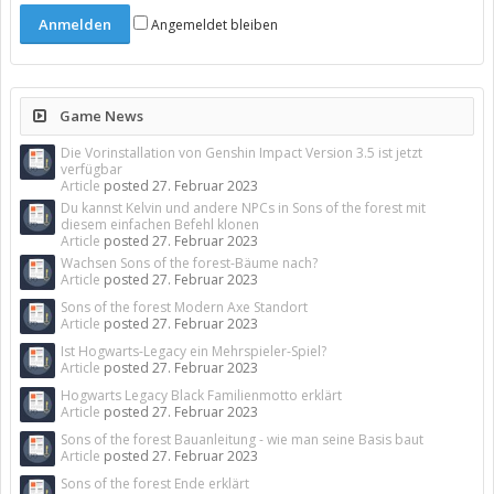
Angemeldet bleiben
Game News
Die Vorinstallation von Genshin Impact Version 3.5 ist jetzt
verfügbar
Article
posted
27. Februar 2023
Du kannst Kelvin und andere NPCs in Sons of the forest mit
diesem einfachen Befehl klonen
Article
posted
27. Februar 2023
Wachsen Sons of the forest-Bäume nach?
Article
posted
27. Februar 2023
Sons of the forest Modern Axe Standort
Article
posted
27. Februar 2023
Ist Hogwarts-Legacy ein Mehrspieler-Spiel?
Article
posted
27. Februar 2023
Hogwarts Legacy Black Familienmotto erklärt
Article
posted
27. Februar 2023
Sons of the forest Bauanleitung - wie man seine Basis baut
Article
posted
27. Februar 2023
Sons of the forest Ende erklärt