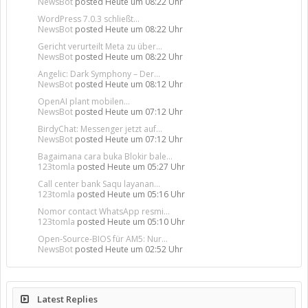
NewsBot
posted
Heute um 08:22 Uhr
WordPress 7.0.3 schließt...
NewsBot
posted
Heute um 08:22 Uhr
Gericht verurteilt Meta zu über...
NewsBot
posted
Heute um 08:22 Uhr
Angelic: Dark Symphony – Der...
NewsBot
posted
Heute um 08:12 Uhr
OpenAI plant mobilen...
NewsBot
posted
Heute um 07:12 Uhr
BirdyChat: Messenger jetzt auf...
NewsBot
posted
Heute um 07:12 Uhr
Bagaimana cara buka Blokir bale...
123tomla
posted
Heute um 05:27 Uhr
Call center bank Saqu layanan...
123tomla
posted
Heute um 05:16 Uhr
Nomor contact WhatsApp resmi...
123tomla
posted
Heute um 05:10 Uhr
Open-Source-BIOS für AM5: Nur...
NewsBot
posted
Heute um 02:52 Uhr
Latest Replies