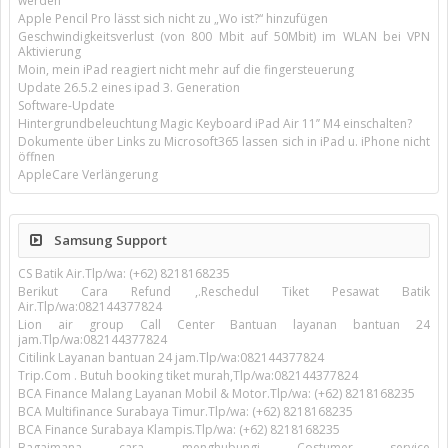
werden
Apple Pencil Pro lässt sich nicht zu „Wo ist?“ hinzufügen
Geschwindigkeitsverlust (von 800 Mbit auf 50Mbit) im WLAN bei VPN
Aktivierung
Moin, mein iPad reagiert nicht mehr auf die fingersteuerung
Update 26.5.2 eines ipad 3. Generation
Software-Update
Hintergrundbeleuchtung Magic Keyboard iPad Air 11’’ M4 einschalten?
Dokumente über Links zu Microsoft365 lassen sich in iPad u. iPhone nicht
öffnen
AppleCare Verlängerung
Samsung Support
CS Batik Air.Tlp/wa: (+62) 8218168235
Berikut Cara Refund ,.Reschedul Tiket Pesawat Batik
Air.Tlp/wa:082144377824
Lion air group Call Center Bantuan layanan bantuan 24
jam.Tlp/wa:082144377824
Citilink Layanan bantuan 24 jam.Tlp/wa:082144377824
Trip.Com . Butuh booking tiket murah,Tlp/wa:082144377824
BCA Finance Malang Layanan Mobil & Motor.Tlp/wa: (+62) 8218168235
BCA Multifinance Surabaya Timur.Tlp/wa: (+62) 8218168235
BCA Finance Surabaya Klampis.Tlp/wa: (+62) 8218168235
Bagaimana cara menghubungi Costumer service