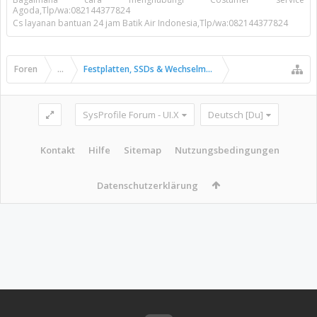
Agoda,Tlp/wa:082144377824
Cs layanan bantuan 24 jam Batik Air Indonesia,Tlp/wa:082144377824
Foren
...
Festplatten, SSDs & Wechselmedien
SysProfile Forum - UI.X
Deutsch [Du]
Kontakt
Hilfe
Sitemap
Nutzungsbedingungen
Datenschutzerklärung