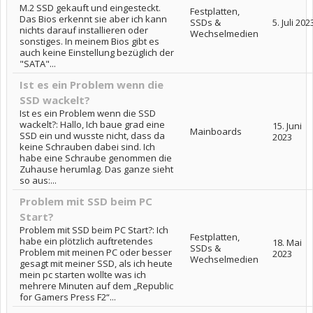
M.2 SSD gekauft und eingesteckt.
Festplatten,
Das Bios erkennt sie aber ich kann
SSDs &
5. Juli 202
nichts darauf installieren oder
Wechselmedien
sonstiges. In meinem Bios gibt es
auch keine Einstellung bezüglich der
"SATA"...
Ist es ein Problem wenn die
SSD wackelt?
Ist es ein Problem wenn die SSD
wackelt?: Hallo, Ich baue grad eine
15. Juni
Mainboards
SSD ein und wusste nicht, dass da
2023
keine Schrauben dabei sind. Ich
habe eine Schraube genommen die
Zuhause herumlag. Das ganze sieht
so aus:...
Problem mit SSD beim PC
Start?
Problem mit SSD beim PC Start?: Ich
Festplatten,
habe ein plötzlich auftretendes
18. Mai
SSDs &
Problem mit meinen PC oder besser
2023
Wechselmedien
gesagt mit meiner SSD, als ich heute
mein pc starten wollte was ich
mehrere Minuten auf dem „Republic
for Gamers Press F2“...