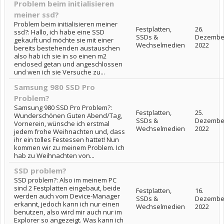
Problem beim initialisieren
meiner ssd?
Problem beim initialisieren meiner
Festplatten,
26.
ssd?: Hallo, ich habe eine SSD
SSDs &
Dezembe
gekauft und möchte sie mit einer
Wechselmedien
2022
bereits bestehenden austauschen
also hab ich sie in so einen m2
enclosed getan und angeschlossen
und wen ich sie Versuche zu...
Samsung 980 SSD Pro
Problem?
Samsung 980 SSD Pro Problem?:
Festplatten,
25.
Wunderschönen Guten Abend/Tag,
SSDs &
Dezembe
Vornerein, wünsche ich erstmal
Wechselmedien
2022
jedem frohe Weihnachten und, dass
ihr ein tolles Festessen hattet! Nun
kommen wir zu meinem Problem. Ich
hab zu Weihnachten von...
SSD problem?
SSD problem?: Also im meinem PC
sind 2 Festplatten eingebaut, beide
Festplatten,
16.
werden auch vom Device-Manager
SSDs &
Dezembe
erkannt, jedoch kann ich nur einen
Wechselmedien
2022
benutzen, also wird mir auch nur im
Explorer so angezeigt. Was kann ich