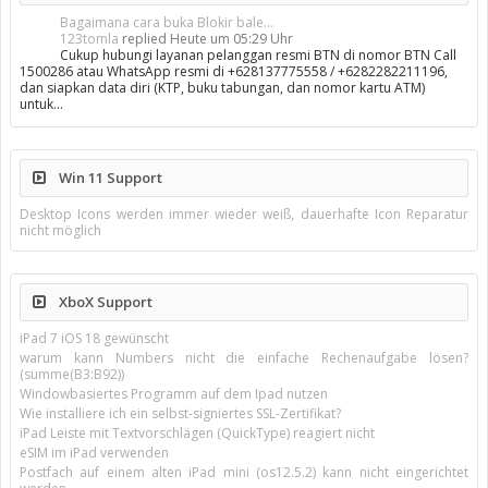
Bagaimana cara buka Blokir bale...
123tomla
replied
Heute um 05:29 Uhr
Cukup hubungi layanan pelanggan resmi BTN di nomor BTN Call
1500286 atau WhatsApp resmi di +628137775558 / +6282282211196,
dan siapkan data diri (KTP, buku tabungan, dan nomor kartu ATM)
untuk…
Win 11 Support
Desktop Icons werden immer wieder weiß, dauerhafte Icon Reparatur
nicht möglich
XboX Support
iPad 7 iOS 18 gewünscht
warum kann Numbers nicht die einfache Rechenaufgabe lösen?
(summe(B3:B92))
Windowbasiertes Programm auf dem Ipad nutzen
Wie installiere ich ein selbst-signiertes SSL-Zertifikat?
iPad Leiste mit Textvorschlägen (QuickType) reagiert nicht
eSIM im iPad verwenden
Postfach auf einem alten iPad mini (os12.5.2) kann nicht eingerichtet