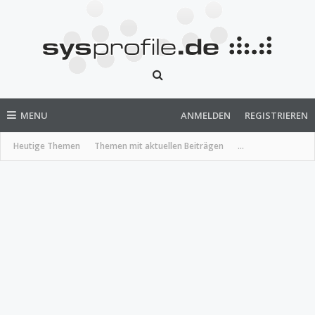
MENU
ANMELDEN
REGISTRIEREN
Heutige Themen
Themen mit aktuellen Beiträgen
...