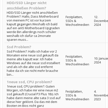
HDD/SSD Länger nicht
anschließen Problem?
HDD/SSD Länger nicht anschließen
Problem?: Hallo, Dass Motherboard
Festplatten,
12.
von meinem PC ist vor kurzem
SSDs &
Dezembe
kaputt gegangen.Weshalb ich bald
Wechselmedien
2024
auf ein am5 Motherboard Upgraden
werde Bin allerdings noch schüler
weshalb ich dafür ca 2monate
sparen muss...
Ssd Problem?
Ssd Problem?: Hallo ich habe vor 2
Monaten eine neue ssd gekauft da
Festplatten,
10. Janua
meine alte kaputt war. Ich habe
SSDs &
2024
Windows auf die neue ssd installiert
Wechselmedien
und als ich die alte ssd entfernt
habe da ich sie nicht mehr brauche
bin...
1neue ssd, CPU problem?
1neue ssd, CPU problem?: Guten
Morgen, ich habe mir eine neue m2
Festplatten,
4.
ssd gekauft (Crucial P3 Plus 1tb). Ich
SSDs &
Novembe
habe dann meine alte sata 3 ssd auf
Wechselmedien
2023
diese hier geklont. Da das mit dem
Booten im Bios nicht ganz