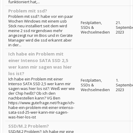
funktioniert hat,...
Problem mit ssd?
Problem mit ssd?: habe vor ein paar
Wochen Windows mit einem usb
Festplatten,
21.
Stick neu installiert seit dem wird
SSDs &
Septemb
meine 2 ssd nirgendswo mehr
Wechselmedien
2023
angezeigt nur im Bios und in Geräte
Manager wird die ssd erkannt aber
in der...
Ich habe ein Problem mit
einer Intenso SATA SSD 2,5
wer kann mir sagen was hier
los ist?
Ich habe ein Problem mit einer
Festplatten,
1.
Intenso SATA SSD 2,5 wer kann mir
SSDs &
Septemb
sagen was hier los ist?: Weiß wer wie
Wechselmedien
2023
der Chip heißt? Ob ich den
nachbestellen kann? VG Ben
https://www.gutefrage.net/frage/ich-
habe-ein-problem-mit-einer-intenso-
sata-ssd-25-wer-kann-mir-sagen-
was-hier-los-ist
SSD/M.2 Problem?
SSD/M.2 Problem?: Ich habe mir eine