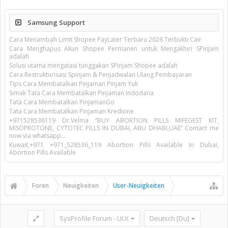
Samsung Support
Cara Menambah Limit Shopee PayLater Terbaru 2026 Terbukti Cair
Cara Menghapus Akun Shopee Permanen untuk Mengakhiri SPinjam
adalah
Solusi utama mengatasi tunggakan SPinjam Shopee adalah
Cara Restrukturisasi Spinjam & Penjadwalan Ulang Pembayaran
Tips Cara Membatalkan Pinjaman Pinjam Yuk
Simak Tata Cara Membatalkan Pinjaman Indodana
Tata Cara Membatalkan PinjamanGo
Tata Cara Membatalkan Pinjaman Kredione
+971528536119 Dr.Velma “BUY ABORTION PILLS MIFEGEST KIT,
MISOPROTONE, CYTOTEC PILLS IN DUBAI, ABU DHABI,UAE” Contact me
now via whatsapp…
Kuwait,+971 +971_528536_119 Abortion Pills Available In Dubai,
Abortion Pills Available
Foren
Neuigkeiten
User-Neuigkeiten
SysProfile Forum - UI.X
Deutsch [Du]