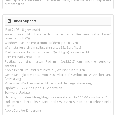
Desktop Icons werden immer wieder weiß, dauerhafte Icon Reparatur
nicht möglich
XboX Support
iPad 7 iOS 18 gewünscht
warum kann Numbers nicht die einfache Rechenaufgabe lösen?
(summe(B3:B92))
Windowbasiertes Programm auf dem Ipad nutzen
Wie installiere ich ein selbst-signiertes SSL-Zertifikat?
iPad Leiste mit Textvorschlägen (QuickType) reagiert nicht
eSIM im iPad verwenden
Postfach auf einem alten iPad mini (os12.5.2) kann nicht eingerichtet
werden
Apple Pencil Pro lässt sich nicht zu „Wo ist?“ hinzufügen
Geschwindigkeitsverlust (von 800 Mbit auf 50Mbit) im WLAN bei VPN
Aktivierung
Moin, mein iPad reagiert nicht mehr auf die fingersteuerung
Update 26.5.2 eines ipad 3. Generation
Software-Update
Hintergrundbeleuchtung Magic Keyboard iPad Air 11’’ M4 einschalten?
Dokumente über Links zu Microsoft365 lassen sich in iPad u. iPhone nicht
öffnen
AppleCare Verlängerung