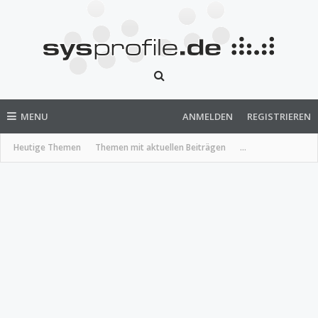
MENU
ANMELDEN
REGISTRIEREN
Heutige Themen
Themen mit aktuellen Beiträgen
...