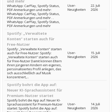
und mehr
User-
22. Juli
WhatsApp: CarPlay, Spotify-Status,
Neuigkeiten
2026
PDF-Anmerkungen und mehr:
WhatsApp: CarPlay, Spotify-Status,
PDF-Anmerkungen und mehr . .
WhatsApp: CarPlay, Spotify-Status,
PDF-Anmerkungen und mehr
Spotify: „Verwaltete
Konten“ starten auch für
Free-Nutzer
Spotify: „Verwaltete Konten“ starten
User-
15. Juli
auch für Free-Nutzer: Spotify:
Neuigkeiten
2026
„Verwaltete Konten“ starten auch
für Free-Nutzer Damit können Eltern
ihren jüngeren Kindern ein eigenes,
personalisiertes Profil anlegen, das
sich ausschließlich auf Musik
konzentriert,...
Spotify bohrt die App auf:
Neuer KI-Sprachassistent für
Premium-Nutzer startet
Spotify bohrt die App auf: Neuer KI-
User-
14. Juli
Sprachassistent für Premium-Nutzer
Neuigkeiten
2026
startet: Spotify bohrt die App auf: