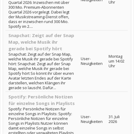
Uhr
Quartal 2026: Inzwischen mit über
300 Mio. Premium-Abonnenten
Quartal 2026 vorgelegt. Dabei legt
der Musikstreaming-Dienst offen,
dass er inzwischen rund 300 Mio.
Spotify im 2....
Snapchat: Zeigt auf der Snap
Map, welche Musik ihr
gerade bei Spotify hört
Snapchat: Zeigt auf der Snap Map,
Montag
User-
welche Musik ihr gerade bei Spotify
um 14:02
Neuigkeiten
hört: Snapchat: Zeigt auf der Snap
Uhr
Map, welche Musik ihr gerade bei
Spotify hört So könnt ihr über euren
Avatar letzten Endes auf der Karte
darstellen, welchen Klängen ihr
gerade so lauscht. Dafür...
Spotify: Persönliche Notizen
für einzelne Songs in Playlists
Spotify: Persönliche Notizen für
einzelne Songs in Playlists: Spotify:
User-
31. Juli
Persönliche Notizen für einzelne
Neuigkeiten
2026
Songs in Playlists Nutzer können
damit einzelne Songs in selbst
erstellten oder verwalteten Playlists