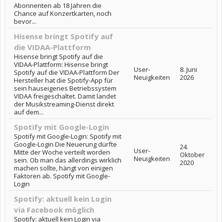
Abonnenten ab 18 Jahren die
Chance auf Konzertkarten, noch
bevor...
Hisense bringt Spotify auf
die VIDAA-Plattform
Hisense bringt Spotify auf die
VIDAA-Plattform: Hisense bringt
User-
8. Juni
Spotify auf die VIDAA-Plattform Der
Neuigkeiten
2026
Hersteller hat die Spotify-App für
sein hauseigenes Betriebssystem
VIDAA freigeschaltet. Damit landet
der Musikstreaming-Dienst direkt
auf dem...
Spotify mit Google-Login
Spotify mit Google-Login: Spotify mit
Google-Login Die Neuerung dürfte
24.
User-
Mitte der Woche verteilt worden
Oktober
Neuigkeiten
sein. Ob man das allerdings wirklich
2020
machen sollte, hängt von einigen
Faktoren ab. Spotify mit Google-
Login
Spotify: aktuell kein Login
via Facebook möglich
Spotify: aktuell kein Login via