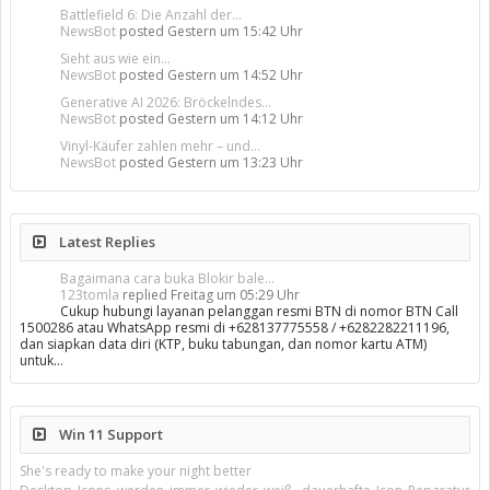
Battlefield 6: Die Anzahl der...
NewsBot
posted
Gestern um 15:42 Uhr
Sieht aus wie ein...
NewsBot
posted
Gestern um 14:52 Uhr
Generative AI 2026: Bröckelndes...
NewsBot
posted
Gestern um 14:12 Uhr
Vinyl-Käufer zahlen mehr – und...
NewsBot
posted
Gestern um 13:23 Uhr
Latest Replies
Bagaimana cara buka Blokir bale...
123tomla
replied
Freitag um 05:29 Uhr
Cukup hubungi layanan pelanggan resmi BTN di nomor BTN Call
1500286 atau WhatsApp resmi di +628137775558 / +6282282211196,
dan siapkan data diri (KTP, buku tabungan, dan nomor kartu ATM)
untuk…
Win 11 Support
She's ready to make your night better