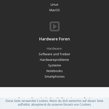
Linux
MacOS
Hardware Foren
Hardware:
Software und Treiber
Hardwareprobleme
Systeme
Notebooks
Smartphones
Forum software by XenForo™
-
Deutsch von xenDach
Diese Seite verwendet Cookies. Wenn du dich weiterhin auf dieser Seite
Theme designed by
ThemeHouse
.
aufhältst, akzeptierst du unseren Einsatz von Cookies.