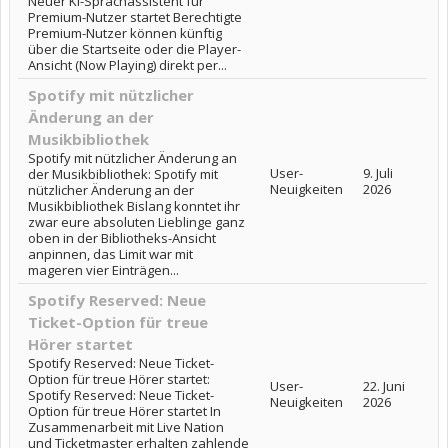
Neuer KI-Sprachassistent für
Premium-Nutzer startet Berechtigte
Premium-Nutzer können künftig
über die Startseite oder die Player-
Ansicht (Now Playing) direkt per...
Spotify mit nützlicher
Änderung an der
Musikbibliothek
Spotify mit nützlicher Änderung an
User-
9. Juli
der Musikbibliothek: Spotify mit
Neuigkeiten
2026
nützlicher Änderung an der
Musikbibliothek Bislang konntet ihr
zwar eure absoluten Lieblinge ganz
oben in der Bibliotheks-Ansicht
anpinnen, das Limit war mit
mageren vier Einträgen...
Spotify Reserved: Neue
Ticket-Option für treue
Hörer startet
Spotify Reserved: Neue Ticket-
Option für treue Hörer startet:
User-
22. Juni
Spotify Reserved: Neue Ticket-
Neuigkeiten
2026
Option für treue Hörer startet In
Zusammenarbeit mit Live Nation
und Ticketmaster erhalten zahlende