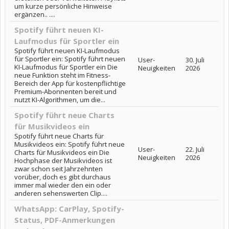
um kurze persönliche Hinweise
ergänzen.. ....
Spotify führt neuen KI-
Laufmodus für Sportler ein
Spotify führt neuen KI-Laufmodus
für Sportler ein: Spotify führt neuen
User-
30. Juli
KI-Laufmodus für Sportler ein Die
Neuigkeiten
2026
neue Funktion steht im Fitness-
Bereich der App für kostenpflichtige
Premium-Abonnenten bereit und
nutzt KI-Algorithmen, um die...
Spotify führt neue Charts
für Musikvideos ein
Spotify führt neue Charts für
Musikvideos ein: Spotify führt neue
User-
22. Juli
Charts für Musikvideos ein Die
Neuigkeiten
2026
Hochphase der Musikvideos ist
zwar schon seit Jahrzehnten
vorüber, doch es gibt durchaus
immer mal wieder den ein oder
anderen sehenswerten Clip....
WhatsApp: CarPlay, Spotify-
Status, PDF-Anmerkungen