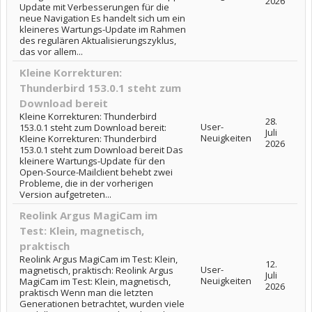
2026
Update mit Verbesserungen für die
neue Navigation Es handelt sich um ein
kleineres Wartungs-Update im Rahmen
des regulären Aktualisierungszyklus,
das vor allem...
Kleine Korrekturen:
Thunderbird 153.0.1 steht zum
Download bereit
Kleine Korrekturen: Thunderbird
28.
User-
153.0.1 steht zum Download bereit:
Juli
Neuigkeiten
Kleine Korrekturen: Thunderbird
2026
153.0.1 steht zum Download bereit Das
kleinere Wartungs-Update für den
Open-Source-Mailclient behebt zwei
Probleme, die in der vorherigen
Version aufgetreten...
Reolink Argus MagiCam im
Test: Klein, magnetisch,
praktisch
Reolink Argus MagiCam im Test: Klein,
12.
User-
magnetisch, praktisch: Reolink Argus
Juli
Neuigkeiten
MagiCam im Test: Klein, magnetisch,
2026
praktisch Wenn man die letzten
Generationen betrachtet, wurden viele