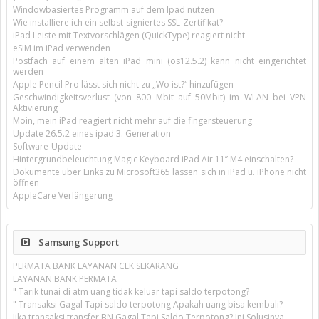
Windowbasiertes Programm auf dem Ipad nutzen
Wie installiere ich ein selbst-signiertes SSL-Zertifikat?
iPad Leiste mit Textvorschlägen (QuickType) reagiert nicht
eSIM im iPad verwenden
Postfach auf einem alten iPad mini (os12.5.2) kann nicht eingerichtet
werden
Apple Pencil Pro lässt sich nicht zu „Wo ist?“ hinzufügen
Geschwindigkeitsverlust (von 800 Mbit auf 50Mbit) im WLAN bei VPN
Aktivierung
Moin, mein iPad reagiert nicht mehr auf die fingersteuerung
Update 26.5.2 eines ipad 3. Generation
Software-Update
Hintergrundbeleuchtung Magic Keyboard iPad Air 11’’ M4 einschalten?
Dokumente über Links zu Microsoft365 lassen sich in iPad u. iPhone nicht
öffnen
AppleCare Verlängerung
Samsung Support
PERMATA BANK LAYANAN CEK SEKARANG
LAYANAN BANK PERMATA
" Tarik tunai di atm uang tidak keluar tapi saldo terpotong?
" Transaksi Gagal Tapi saldo terpotong Apakah uang bisa kembali?
Jika transaksi transfer BN Gagal Tapi Saldo Terpotong? Ini Solusinya