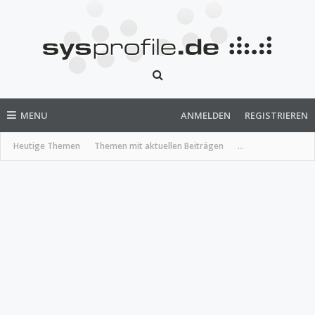
MENU
ANMELDEN
REGISTRIEREN
Heutige Themen
Themen mit aktuellen Beiträgen
...