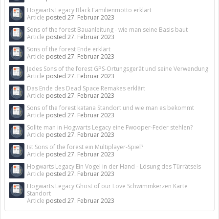
Hogwarts Legacy Black Familienmotto erklärt
Article
posted
27. Februar 2023
Sons of the forest Bauanleitung - wie man seine Basis baut
Article
posted
27. Februar 2023
Sons of the forest Ende erklärt
Article
posted
27. Februar 2023
Jedes Sons of the forest GPS-Ortungsgerät und seine Verwendung
Article
posted
27. Februar 2023
Das Ende des Dead Space Remakes erklärt
Article
posted
27. Februar 2023
Sons of the forest katana Standort und wie man es bekommt
Article
posted
27. Februar 2023
Sollte man in Hogwarts Legacy eine Fwooper-Feder stehlen?
Article
posted
27. Februar 2023
Ist Sons of the forest ein Multiplayer-Spiel?
Article
posted
27. Februar 2023
Hogwarts Legacy Ein Vogel in der Hand - Lösung des Türrätsels
Article
posted
27. Februar 2023
Hogwarts Legacy Ghost of our Love Schwimmkerzen Karte
Standort
Article
posted
27. Februar 2023