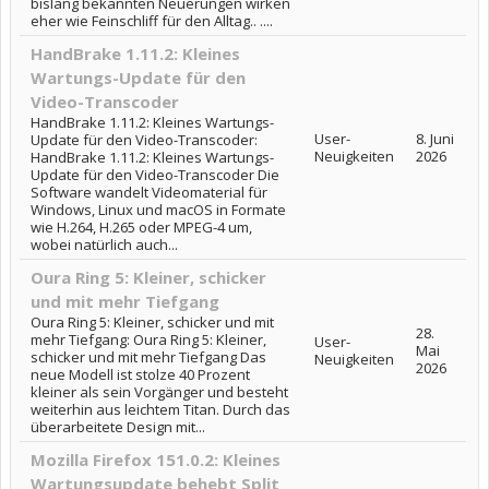
bislang bekannten Neuerungen wirken
eher wie Feinschliff für den Alltag.. ....
HandBrake 1.11.2: Kleines
Wartungs-Update für den
Video-Transcoder
HandBrake 1.11.2: Kleines Wartungs-
User-
8. Juni
Update für den Video-Transcoder:
Neuigkeiten
2026
HandBrake 1.11.2: Kleines Wartungs-
Update für den Video-Transcoder Die
Software wandelt Videomaterial für
Windows, Linux und macOS in Formate
wie H.264, H.265 oder MPEG-4 um,
wobei natürlich auch...
Oura Ring 5: Kleiner, schicker
und mit mehr Tiefgang
Oura Ring 5: Kleiner, schicker und mit
28.
mehr Tiefgang: Oura Ring 5: Kleiner,
User-
Mai
schicker und mit mehr Tiefgang Das
Neuigkeiten
2026
neue Modell ist stolze 40 Prozent
kleiner als sein Vorgänger und besteht
weiterhin aus leichtem Titan. Durch das
überarbeitete Design mit...
Mozilla Firefox 151.0.2: Kleines
Wartungsupdate behebt Split