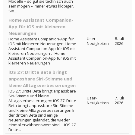
Modelle – so gut sie technisch auch
sein mögen – immer etwas klobiger.
Sie...
Home Assistant Companion-
App für iOS mit kleineren
Neuerungen
User-
8. Juli
Home Assistant Companion-App für
Neuigkeiten
2026
iOS mit kleineren Neuerungen: Home
Assistant Companion-App für iOS mit
kleineren Neuerungen . . Home
Assistant Companion-App für iOS mit
kleineren Neuerungen
iOS 27: Dritte Beta bringt
anpassbare Siri-Stimme und
kleine Alltagsverbesserungen
iOS 27: Dritte Beta bringt anpassbare
Siri-Stimme und kleine
User-
7. Juli
Alltagsverbesserungen: iOS 27: Dritte
Neuigkeiten
2026
Beta bringt anpassbare Siri-Stimme
und kleine Alltagsverbesserungen In
der dritten Beta sind einige
Neuerungen gelandet, die wieder
einmal erwähnenswert sind.. . iOS 27:
Dritte...