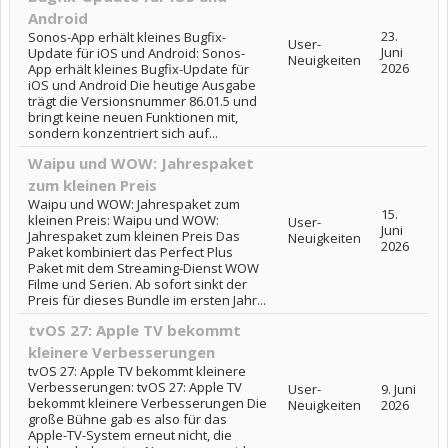
Android
23.
Sonos-App erhält kleines Bugfix-
User-
Juni
Update für iOS und Android: Sonos-
Neuigkeiten
2026
App erhält kleines Bugfix-Update für
iOS und Android Die heutige Ausgabe
trägt die Versionsnummer 86.01.5 und
bringt keine neuen Funktionen mit,
sondern konzentriert sich auf...
Waipu und WOW: Jahrespaket
zum kleinen Preis
Waipu und WOW: Jahrespaket zum
15.
kleinen Preis: Waipu und WOW:
User-
Juni
Jahrespaket zum kleinen Preis Das
Neuigkeiten
2026
Paket kombiniert das Perfect Plus
Paket mit dem Streaming-Dienst WOW
Filme und Serien. Ab sofort sinkt der
Preis für dieses Bundle im ersten Jahr...
tvOS 27: Apple TV bekommt
kleinere Verbesserungen
tvOS 27: Apple TV bekommt kleinere
Verbesserungen: tvOS 27: Apple TV
User-
9. Juni
bekommt kleinere Verbesserungen Die
Neuigkeiten
2026
große Bühne gab es also für das
Apple-TV-System erneut nicht, die