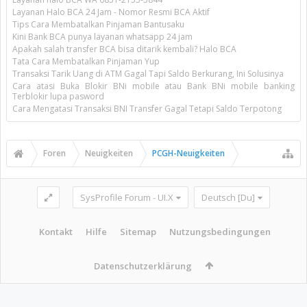
Layanan Halo BCA 24 Jam - Nomor Resmi BCA Aktif
Tips Cara Membatalkan Pinjaman Bantusaku
Kini Bank BCA punya layanan whatsapp 24 jam
Apakah salah transfer BCA bisa ditarik kembali? Halo BCA
Tata Cara Membatalkan Pinjaman Yup
Transaksi Tarik Uang di ATM Gagal Tapi Saldo Berkurang, Ini Solusinya
Cara atasi Buka Blokir BNi mobile atau Bank BNi mobile banking
Terblokir lupa pasword
Cara Mengatasi Transaksi BNI Transfer Gagal Tetapi Saldo Terpotong
Foren
Neuigkeiten
PCGH-Neuigkeiten
SysProfile Forum - UI.X
Deutsch [Du]
Kontakt
Hilfe
Sitemap
Nutzungsbedingungen
Datenschutzerklärung