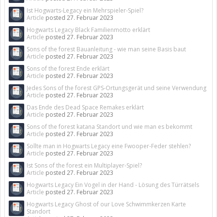
Ist Hogwarts-Legacy ein Mehrspieler-Spiel?
Article
posted
27. Februar 2023
Hogwarts Legacy Black Familienmotto erklärt
Article
posted
27. Februar 2023
Sons of the forest Bauanleitung - wie man seine Basis baut
Article
posted
27. Februar 2023
Sons of the forest Ende erklärt
Article
posted
27. Februar 2023
Jedes Sons of the forest GPS-Ortungsgerät und seine Verwendung
Article
posted
27. Februar 2023
Das Ende des Dead Space Remakes erklärt
Article
posted
27. Februar 2023
Sons of the forest katana Standort und wie man es bekommt
Article
posted
27. Februar 2023
Sollte man in Hogwarts Legacy eine Fwooper-Feder stehlen?
Article
posted
27. Februar 2023
Ist Sons of the forest ein Multiplayer-Spiel?
Article
posted
27. Februar 2023
Hogwarts Legacy Ein Vogel in der Hand - Lösung des Türrätsels
Article
posted
27. Februar 2023
Hogwarts Legacy Ghost of our Love Schwimmkerzen Karte
Standort