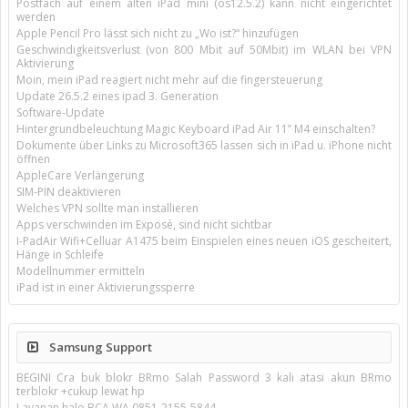
Postfach auf einem alten iPad mini (os12.5.2) kann nicht eingerichtet
werden
Apple Pencil Pro lässt sich nicht zu „Wo ist?“ hinzufügen
Geschwindigkeitsverlust (von 800 Mbit auf 50Mbit) im WLAN bei VPN
Aktivierung
Moin, mein iPad reagiert nicht mehr auf die fingersteuerung
Update 26.5.2 eines ipad 3. Generation
Software-Update
Hintergrundbeleuchtung Magic Keyboard iPad Air 11’’ M4 einschalten?
Dokumente über Links zu Microsoft365 lassen sich in iPad u. iPhone nicht
öffnen
AppleCare Verlängerung
SIM-PIN deaktivieren
Welches VPN sollte man installieren
Apps verschwinden im Exposé, sind nicht sichtbar
I-PadAir Wifi+Celluar A1475 beim Einspielen eines neuen iOS gescheitert,
Hänge in Schleife
Modellnummer ermitteln
iPad ist in einer Aktivierungssperre
Samsung Support
BEGINI Cra buk blokr BRmo Salah Password 3 kali atasi akun BRmo
terblokr +cukup lewat hp
Layanan halo BCA WA 0851-2155-5844