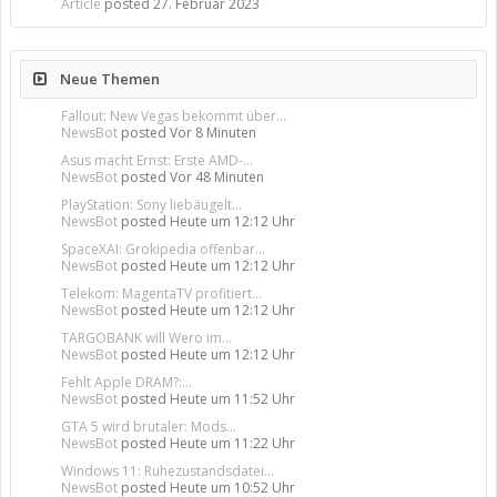
Article
posted
27. Februar 2023
Neue Themen
Fallout: New Vegas bekommt über...
NewsBot
posted
Vor 8 Minuten
Asus macht Ernst: Erste AMD-...
NewsBot
posted
Vor 48 Minuten
PlayStation: Sony liebäugelt...
NewsBot
posted
Heute um 12:12 Uhr
SpaceXAI: Grokipedia offenbar...
NewsBot
posted
Heute um 12:12 Uhr
Telekom: MagentaTV profitiert...
NewsBot
posted
Heute um 12:12 Uhr
TARGOBANK will Wero im...
NewsBot
posted
Heute um 12:12 Uhr
Fehlt Apple DRAM?:...
NewsBot
posted
Heute um 11:52 Uhr
GTA 5 wird brutaler: Mods...
NewsBot
posted
Heute um 11:22 Uhr
Windows 11: Ruhezustandsdatei...
NewsBot
posted
Heute um 10:52 Uhr