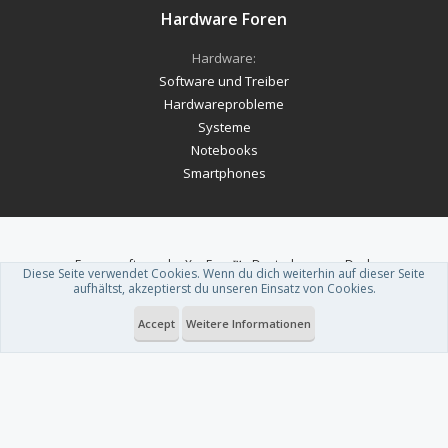
Hardware Foren
Hardware:
Software und Treiber
Hardwareprobleme
Systeme
Notebooks
Smartphones
Forum software by XenForo™
-
Deutsch von xenDach
Diese Seite verwendet Cookies. Wenn du dich weiterhin auf dieser Seite
Theme designed by
ThemeHouse
.
aufhältst, akzeptierst du unseren Einsatz von Cookies.
Accept
Weitere Informationen
Du betrachtest gerade: South of Midnight: Neues Gameplay zum
abgedrehten Abenteuer