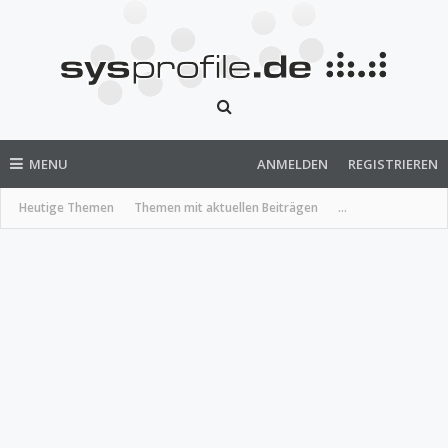
MENU
ANMELDEN
REGISTRIEREN
Heutige Themen
Themen mit aktuellen Beiträgen
...