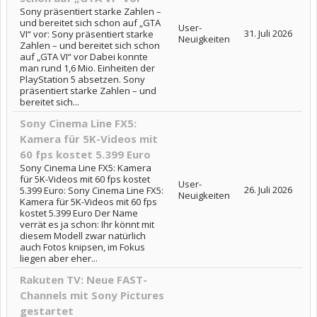
Sony präsentiert starke Zahlen –
und bereitet sich schon auf „GTA
User-
31. Juli 2026
VI“ vor: Sony präsentiert starke
Neuigkeiten
Zahlen – und bereitet sich schon
auf „GTA VI“ vor Dabei konnte
man rund 1,6 Mio. Einheiten der
PlayStation 5 absetzen. Sony
präsentiert starke Zahlen – und
bereitet sich...
Sony Cinema Line FX5:
Kamera für 5K-Videos mit
60 fps kostet 5.399 Euro
Sony Cinema Line FX5: Kamera
für 5K-Videos mit 60 fps kostet
User-
26. Juli 2026
5.399 Euro: Sony Cinema Line FX5:
Neuigkeiten
Kamera für 5K-Videos mit 60 fps
kostet 5.399 Euro Der Name
verrät es ja schon: Ihr könnt mit
diesem Modell zwar natürlich
auch Fotos knipsen, im Fokus
liegen aber eher...
Rakuten TV: Neue FAST-
Channels mit Sony Pictures
gestartet