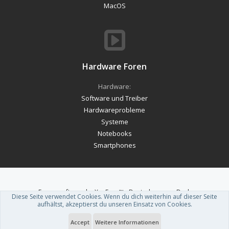
MacOS
Hardware Foren
Hardware:
Software und Treiber
Hardwareprobleme
Systeme
Notebooks
Smartphones
Forum software by XenForo™
-
Deutsch von xenDach
Diese Seite verwendet Cookies. Wenn du dich weiterhin auf dieser Seite
Theme designed by
ThemeHouse
.
aufhältst, akzeptierst du unseren Einsatz von Cookies.
Accept
Weitere Informationen