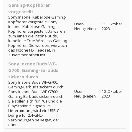
Gaming-Kopfhörer
vorgestellt
Sony Inzone: Kabellose Gaming-
Kopfhörer vorgestellt: Sony
User-
11. Oktober
Inzone: Kabellose Gaming-
Neuigkeiten
2023
Kopfhörer vorgestellt Da wären
zum einen die Inzone Buds,
kabellose True-Wireless-Gaming-
Kopfhörer. Die wurden, wie auch
das Inzone H5 Headset, in
Zusammenarbeit mit...
Sony Inzone Buds WF-
G700: Gaming-Earbuds
sickern durch
Sony Inzone Buds WF-G700:
Gaming-Earbuds sickern durch:
User-
10. Oktober
Sony Inzone Buds WF-G700:
Neuigkeiten
2023
Gaming-Earbuds sickern durch
Sie sollen sich für PCs und die
PlayStation 5 eignen. Im
Lieferumfang wird ein USB-C-
Dongle für 2,4-GHz-
Verbindungen beiliegen, der
dann...