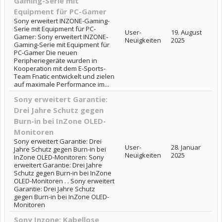
Gaming-Serie mit
Equipment für PC-Gamer
Sony erweitert INZONE-Gaming-
Serie mit Equipment für PC-
User-
19. August
Gamer: Sony erweitert INZONE-
Neuigkeiten
2025
Gaming-Serie mit Equipment für
PC-Gamer Die neuen
Peripheriegeräte wurden in
Kooperation mit dem E-Sports-
Team Fnatic entwickelt und zielen
auf maximale Performance im...
Sony erweitert Garantie:
Drei Jahre Schutz gegen
Burn-in bei InZone OLED-
Monitoren
Sony erweitert Garantie: Drei
User-
28. Januar
Jahre Schutz gegen Burn-in bei
Neuigkeiten
2025
InZone OLED-Monitoren: Sony
erweitert Garantie: Drei Jahre
Schutz gegen Burn-in bei InZone
OLED-Monitoren . . Sony erweitert
Garantie: Drei Jahre Schutz
gegen Burn-in bei InZone OLED-
Monitoren
Sony Inzone: Kabellose