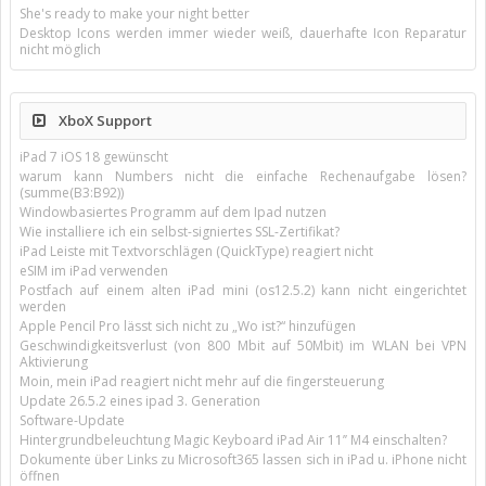
She's ready to make your night better
Desktop Icons werden immer wieder weiß, dauerhafte Icon Reparatur
nicht möglich
XboX Support
iPad 7 iOS 18 gewünscht
warum kann Numbers nicht die einfache Rechenaufgabe lösen?
(summe(B3:B92))
Windowbasiertes Programm auf dem Ipad nutzen
Wie installiere ich ein selbst-signiertes SSL-Zertifikat?
iPad Leiste mit Textvorschlägen (QuickType) reagiert nicht
eSIM im iPad verwenden
Postfach auf einem alten iPad mini (os12.5.2) kann nicht eingerichtet
werden
Apple Pencil Pro lässt sich nicht zu „Wo ist?“ hinzufügen
Geschwindigkeitsverlust (von 800 Mbit auf 50Mbit) im WLAN bei VPN
Aktivierung
Moin, mein iPad reagiert nicht mehr auf die fingersteuerung
Update 26.5.2 eines ipad 3. Generation
Software-Update
Hintergrundbeleuchtung Magic Keyboard iPad Air 11’’ M4 einschalten?
Dokumente über Links zu Microsoft365 lassen sich in iPad u. iPhone nicht
öffnen