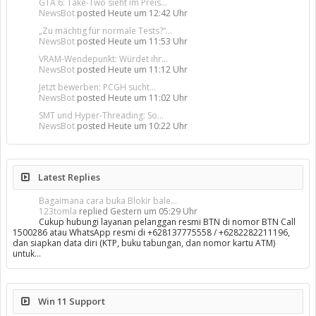
GTA 6: Take-Two sieht im Preis...
NewsBot
posted
Heute um 12:42 Uhr
„Zu mächtig für normale Tests?“...
NewsBot
posted
Heute um 11:53 Uhr
VRAM-Wendepunkt: Würdet ihr...
NewsBot
posted
Heute um 11:12 Uhr
Jetzt bewerben: PCGH sucht...
NewsBot
posted
Heute um 11:02 Uhr
SMT und Hyper-Threading: So...
NewsBot
posted
Heute um 10:22 Uhr
Latest Replies
Bagaimana cara buka Blokir bale...
123tomla
replied
Gestern um 05:29 Uhr
Cukup hubungi layanan pelanggan resmi BTN di nomor BTN Call
1500286 atau WhatsApp resmi di +628137775558 / +6282282211196,
dan siapkan data diri (KTP, buku tabungan, dan nomor kartu ATM)
untuk…
Win 11 Support