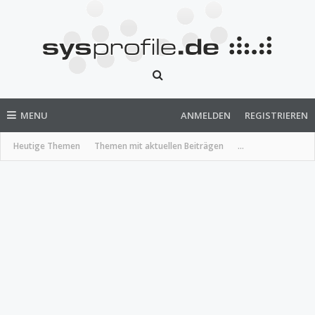
MENU
ANMELDEN
REGISTRIEREN
Heutige Themen
Themen mit aktuellen Beiträgen
...