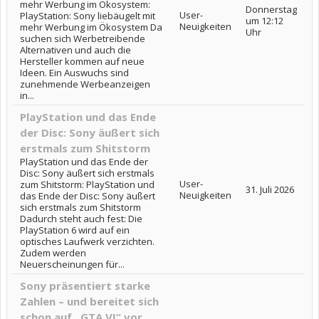
mehr Werbung im Ökosystem:
Donnerstag
User-
PlayStation: Sony liebäugelt mit
um 12:12
Neuigkeiten
mehr Werbung im Ökosystem Da
Uhr
suchen sich Werbetreibende
Alternativen und auch die
Hersteller kommen auf neue
Ideen. Ein Auswuchs sind
zunehmende Werbeanzeigen
in...
PlayStation und das Ende
der Disc: Sony äußert sich
erstmals zum Shitstorm
PlayStation und das Ende der
Disc: Sony äußert sich erstmals
User-
zum Shitstorm: PlayStation und
31. Juli 2026
Neuigkeiten
das Ende der Disc: Sony äußert
sich erstmals zum Shitstorm
Dadurch steht auch fest: Die
PlayStation 6 wird auf ein
optisches Laufwerk verzichten.
Zudem werden
Neuerscheinungen für...
Sony präsentiert starke
Zahlen – und bereitet sich
schon auf „GTA VI“ vor