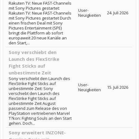
Rakuten TV: Neue FAST-Channels
mit Sony Pictures gestartet:
User-
24. Juli 2026
Rakuten TV: Neue FAST-Channels
Neuigkeiten
mit Sony Pictures gestartet Durch
einen frischen Deal mit Sony
Pictures Entertainment (SPE)
bringt die Plattform ab sofort
europaweit 20 neue Kanäle an
den Start,...
Sony verschiebt den
Launch des FlexStrike
Fight Sticks auf
unbestimmte Zeit
Sony verschiebt den Launch des
FlexStrike Fight Sticks auf
User-
15. Juli 2026
unbestimmte Zeit: Sony
Neuigkeiten
verschiebt den Launch des
FlexStrike Fight Sticks auf
unbestimmte Zeit August
passend zum Release des von
PlayStation vertriebenen Marvel
T?kon: Fighting Souls an den Start
gehen. Doch...
Sony erweitert INZONE-