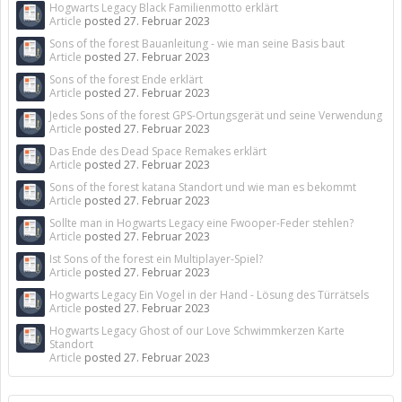
Hogwarts Legacy Black Familienmotto erklärt
Article
posted
27. Februar 2023
Sons of the forest Bauanleitung - wie man seine Basis baut
Article
posted
27. Februar 2023
Sons of the forest Ende erklärt
Article
posted
27. Februar 2023
Jedes Sons of the forest GPS-Ortungsgerät und seine Verwendung
Article
posted
27. Februar 2023
Das Ende des Dead Space Remakes erklärt
Article
posted
27. Februar 2023
Sons of the forest katana Standort und wie man es bekommt
Article
posted
27. Februar 2023
Sollte man in Hogwarts Legacy eine Fwooper-Feder stehlen?
Article
posted
27. Februar 2023
Ist Sons of the forest ein Multiplayer-Spiel?
Article
posted
27. Februar 2023
Hogwarts Legacy Ein Vogel in der Hand - Lösung des Türrätsels
Article
posted
27. Februar 2023
Hogwarts Legacy Ghost of our Love Schwimmkerzen Karte
Standort
Article
posted
27. Februar 2023