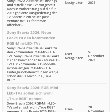
Sony Bravia 2026: Neue Einstiegs-
Neuigkeiten
2026
und Mittelklasse-TVs vorgestellt
Doch in Vorbereitung auf die für
2027 geplante Ausgliederung der
TV-Sparte in ein neues Joint-
Venture mit TCL fährt man
offenbar...
Sony Bravia 2026: Neue
Leaks zu den kommenden
RGB-Mini-LED-TVs
Sony Bravia 2026: Neue Leaks zu
5.
den kommenden RGB-Mini-LED-
User-
Dezember
TVs: Sony Bravia 2026: Neue Leaks
Neuigkeiten
2025
zu den kommenden RGB-Mini-LED-
TVs Für kommende LCD-Modelle
mit neuartigen RGB-Mini-LED-
Hintergrundbeleuchtungen war ja
schon die Bezeichnung „True
RGB“...
Sony Bravia 2026: RGB-Mini-
LED-TVs sollen sich wohl
„True RGB“ nennen
Sony Bravia 2026: RGB-Mini-LED-
28.
TVs sollen sich wohl „True RGB“
User-
November
nennen: Sony Bravia 2026: RGB-