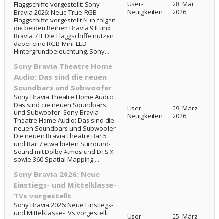
User-
28. Mai
Flaggschiffe vorgestellt: Sony
Neuigkeiten
2026
Bravia 2026: Neue True-RGB-
Flaggschiffe vorgestellt Nun folgen
die beiden Reihen Bravia 9 II und
Bravia 7 II. Die Flaggschiffe nutzen
dabei eine RGB-Mini-LED-
Hintergrundbeleuchtung. Sony...
Sony Bravia Theatre Home
Audio: Das sind die neuen
Soundbars und Subwoofer
Sony Bravia Theatre Home Audio:
Das sind die neuen Soundbars
User-
29. März
und Subwoofer: Sony Bravia
Neuigkeiten
2026
Theatre Home Audio: Das sind die
neuen Soundbars und Subwoofer
Die neuen Bravia Theatre Bar 5
und Bar 7 etwa bieten Surround-
Sound mit Dolby Atmos und DTS:X
sowie 360-Spatial-Mapping....
Sony Bravia 2026: Neue
Einstiegs- und Mittelklasse-
TVs vorgestellt
Sony Bravia 2026: Neue Einstiegs-
und Mittelklasse-TVs vorgestellt:
User-
25. März