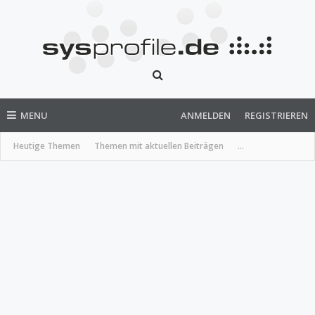
MENU
ANMELDEN
REGISTRIEREN
Heutige Themen
Themen mit aktuellen Beiträgen
...