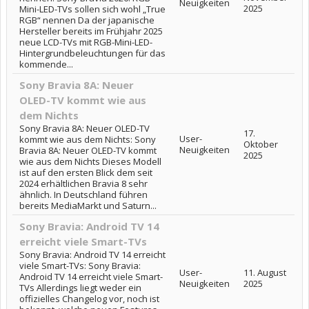
Neuigkeiten
2025
Mini-LED-TVs sollen sich wohl „True
RGB“ nennen Da der japanische
Hersteller bereits im Frühjahr 2025
neue LCD-TVs mit RGB-Mini-LED-
Hintergrundbeleuchtungen für das
kommende...
Sony Bravia 8A: Neuer
OLED-TV kommt wie aus
dem Nichts
Sony Bravia 8A: Neuer OLED-TV
17.
User-
kommt wie aus dem Nichts: Sony
Oktober
Neuigkeiten
Bravia 8A: Neuer OLED-TV kommt
2025
wie aus dem Nichts Dieses Modell
ist auf den ersten Blick dem seit
2024 erhältlichen Bravia 8 sehr
ähnlich. In Deutschland führen
bereits MediaMarkt und Saturn...
Sony Bravia: Android TV 14
erreicht viele Smart-TVs
Sony Bravia: Android TV 14 erreicht
viele Smart-TVs: Sony Bravia:
User-
11. August
Android TV 14 erreicht viele Smart-
Neuigkeiten
2025
TVs Allerdings liegt weder ein
offizielles Changelog vor, noch ist