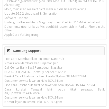
Geschwindigkeitsverlust (von 800 Mbit auf 50Mbit) im WLAN bei VPN
Aktivierung
Moin, mein iPad reagiert nicht mehr auf die fingersteuerung
Update 26.5.2 eines ipad 3. Generation
Software-Update
Hintergrundbeleuchtung Magic Keyboard iPad Air 11’’ M4 einschalten?
Dokumente über Links zu Microsoft365 lassen sich in iPad u. iPhone nicht
öffnen
AppleCare Verlängerung
Samsung Support
Tips Cara Membatalkan Pinjaman Dana Yuk
Simak Cara Membatalkan Pinjaman Julo
Call Center Bank BWS-Pengaduan Nasabah
BCA KCU THAMRIN.Tlp/wa: (+62) 8218168235
Berikut Cara Ubah nama tiket Agoda.Tlp/wa:082144377824
Customer service layanan Halo BCA 24jam
Tips cara Reschedule tiket pesawat Air Asia.Tlp/wa:082144377824
Cara koreksi Tanggal lahir pada tiket pesawat Batik
Air,Tlp/wa:082144377824
Customer service layanan Halo BCA 24jam
Nomor layanan Resmi Halo BCA Cs 24Jam