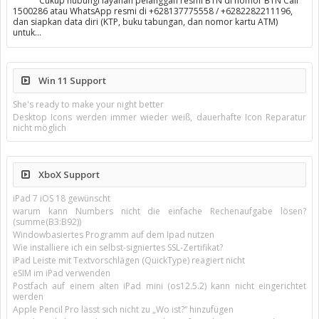
Cukup hubungi layanan pelanggan resmi BTN di nomor BTN Call
1500286 atau WhatsApp resmi di +628137775558 / +6282282211196,
dan siapkan data diri (KTP, buku tabungan, dan nomor kartu ATM)
untuk…
Win 11 Support
She's ready to make your night better
Desktop Icons werden immer wieder weiß, dauerhafte Icon Reparatur
nicht möglich
XboX Support
iPad 7 iOS 18 gewünscht
warum kann Numbers nicht die einfache Rechenaufgabe lösen?
(summe(B3:B92))
Windowbasiertes Programm auf dem Ipad nutzen
Wie installiere ich ein selbst-signiertes SSL-Zertifikat?
iPad Leiste mit Textvorschlägen (QuickType) reagiert nicht
eSIM im iPad verwenden
Postfach auf einem alten iPad mini (os12.5.2) kann nicht eingerichtet
werden
Apple Pencil Pro lässt sich nicht zu „Wo ist?“ hinzufügen