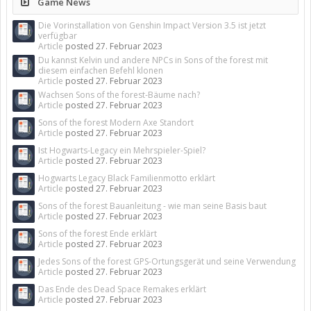
Game News
Die Vorinstallation von Genshin Impact Version 3.5 ist jetzt
verfügbar
Article
posted
27. Februar 2023
Du kannst Kelvin und andere NPCs in Sons of the forest mit
diesem einfachen Befehl klonen
Article
posted
27. Februar 2023
Wachsen Sons of the forest-Bäume nach?
Article
posted
27. Februar 2023
Sons of the forest Modern Axe Standort
Article
posted
27. Februar 2023
Ist Hogwarts-Legacy ein Mehrspieler-Spiel?
Article
posted
27. Februar 2023
Hogwarts Legacy Black Familienmotto erklärt
Article
posted
27. Februar 2023
Sons of the forest Bauanleitung - wie man seine Basis baut
Article
posted
27. Februar 2023
Sons of the forest Ende erklärt
Article
posted
27. Februar 2023
Jedes Sons of the forest GPS-Ortungsgerät und seine Verwendung
Article
posted
27. Februar 2023
Das Ende des Dead Space Remakes erklärt
Article
posted
27. Februar 2023