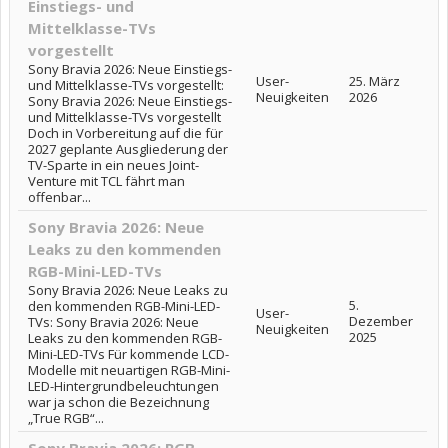
Einstiegs- und
Mittelklasse-TVs
vorgestellt
Sony Bravia 2026: Neue Einstiegs-
User-
25. März
und Mittelklasse-TVs vorgestellt:
Neuigkeiten
2026
Sony Bravia 2026: Neue Einstiegs-
und Mittelklasse-TVs vorgestellt
Doch in Vorbereitung auf die für
2027 geplante Ausgliederung der
TV-Sparte in ein neues Joint-
Venture mit TCL fährt man
offenbar...
Sony Bravia 2026: Neue
Leaks zu den kommenden
RGB-Mini-LED-TVs
Sony Bravia 2026: Neue Leaks zu
5.
den kommenden RGB-Mini-LED-
User-
Dezember
TVs: Sony Bravia 2026: Neue
Neuigkeiten
2025
Leaks zu den kommenden RGB-
Mini-LED-TVs Für kommende LCD-
Modelle mit neuartigen RGB-Mini-
LED-Hintergrundbeleuchtungen
war ja schon die Bezeichnung
„True RGB“...