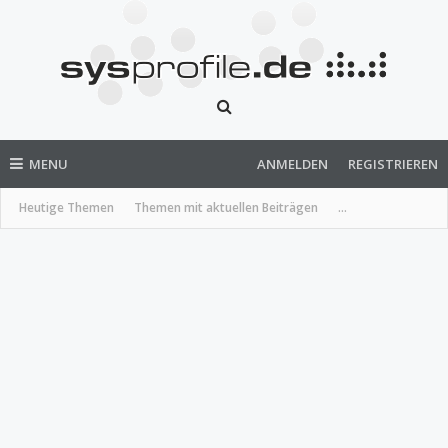
MENU
ANMELDEN
REGISTRIEREN
Heutige Themen
Themen mit aktuellen Beiträgen
...