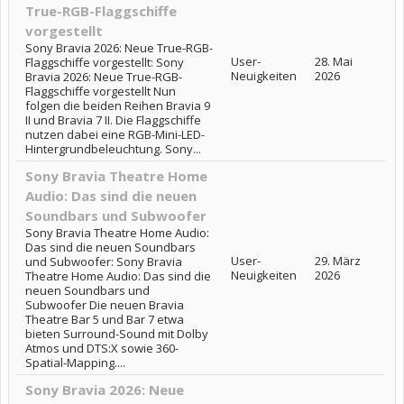
True-RGB-Flaggschiffe
vorgestellt
Sony Bravia 2026: Neue True-RGB-
User-
28. Mai
Flaggschiffe vorgestellt: Sony
Neuigkeiten
2026
Bravia 2026: Neue True-RGB-
Flaggschiffe vorgestellt Nun
folgen die beiden Reihen Bravia 9
II und Bravia 7 II. Die Flaggschiffe
nutzen dabei eine RGB-Mini-LED-
Hintergrundbeleuchtung. Sony...
Sony Bravia Theatre Home
Audio: Das sind die neuen
Soundbars und Subwoofer
Sony Bravia Theatre Home Audio:
Das sind die neuen Soundbars
User-
29. März
und Subwoofer: Sony Bravia
Neuigkeiten
2026
Theatre Home Audio: Das sind die
neuen Soundbars und
Subwoofer Die neuen Bravia
Theatre Bar 5 und Bar 7 etwa
bieten Surround-Sound mit Dolby
Atmos und DTS:X sowie 360-
Spatial-Mapping....
Sony Bravia 2026: Neue