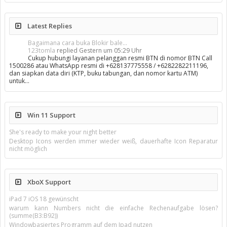
Latest Replies
Bagaimana cara buka Blokir bale...
123tomla
replied
Gestern um 05:29 Uhr
Cukup hubungi layanan pelanggan resmi BTN di nomor BTN Call
1500286 atau WhatsApp resmi di +628137775558 / +6282282211196,
dan siapkan data diri (KTP, buku tabungan, dan nomor kartu ATM)
untuk…
Win 11 Support
She's ready to make your night better
Desktop Icons werden immer wieder weiß, dauerhafte Icon Reparatur
nicht möglich
XboX Support
iPad 7 iOS 18 gewünscht
warum kann Numbers nicht die einfache Rechenaufgabe lösen?
(summe(B3:B92))
Windowbasiertes Programm auf dem Ipad nutzen