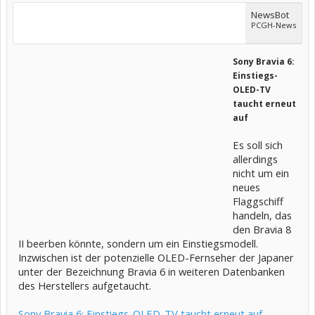
NewsBot
PCGH-News
Sony Bravia 6:
Einstiegs-
OLED-TV
taucht erneut
auf
Es soll sich
allerdings
nicht um ein
neues
Flaggschiff
handeln, das
den Bravia 8
II beerben könnte, sondern um ein Einstiegsmodell.
Inzwischen ist der potenzielle OLED-Fernseher der Japaner
unter der Bezeichnung Bravia 6 in weiteren Datenbanken
des Herstellers aufgetaucht.
Sony Bravia 6: Einstiegs-OLED-TV taucht erneut auf