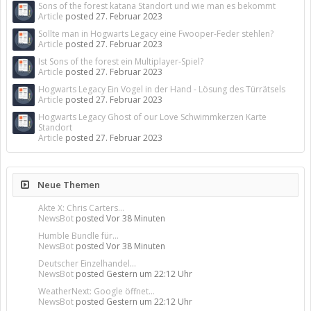
Sons of the forest katana Standort und wie man es bekommt
Article
posted
27. Februar 2023
Sollte man in Hogwarts Legacy eine Fwooper-Feder stehlen?
Article
posted
27. Februar 2023
Ist Sons of the forest ein Multiplayer-Spiel?
Article
posted
27. Februar 2023
Hogwarts Legacy Ein Vogel in der Hand - Lösung des Türrätsels
Article
posted
27. Februar 2023
Hogwarts Legacy Ghost of our Love Schwimmkerzen Karte
Standort
Article
posted
27. Februar 2023
Neue Themen
Akte X: Chris Carters...
NewsBot
posted
Vor 38 Minuten
Humble Bundle für...
NewsBot
posted
Vor 38 Minuten
Deutscher Einzelhandel...
NewsBot
posted
Gestern um 22:12 Uhr
WeatherNext: Google öffnet...
NewsBot
posted
Gestern um 22:12 Uhr