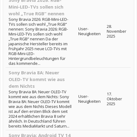
Sony Bravia 2026: RGB-
Mini-LED-TVs sollen sich
wohl „True RGB“ nennen
Sony Bravia 2026: RGB-Mini-LED-
TVs sollen sich wohl „True RGB“
28.
User-
nennen: Sony Bravia 2026: RGB-
November
Neuigkeiten
Mini-LED-TVs sollen sich wohl
2025
„True RGB“ nennen Da der
japanische Hersteller bereits im
Frühjahr 2025 neue LCD-TVs mit
RGB-Mini-LED-
Hintergrundbeleuchtungen für
das kommende...
Sony Bravia 8A: Neuer
OLED-TV kommt wie aus
dem Nichts
Sony Bravia 8A: Neuer OLED-TV
17.
User-
kommt wie aus dem Nichts: Sony
Oktober
Neuigkeiten
Bravia 8A: Neuer OLED-TV kommt
2025
wie aus dem Nichts Dieses Modell
ist auf den ersten Blick dem seit
2024 erhältlichen Bravia 8 sehr
ähnlich. In Deutschland führen
bereits MediaMarkt und Saturn...
Sony Bravia: Android TV 14