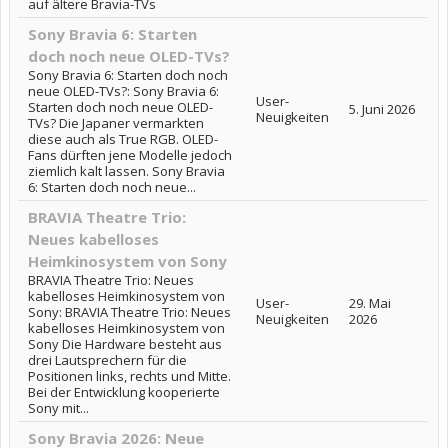
auf ältere Bravia-TVs
Sony Bravia 6: Starten
doch noch neue OLED-TVs?
Sony Bravia 6: Starten doch noch
neue OLED-TVs?: Sony Bravia 6:
User-
Starten doch noch neue OLED-
5. Juni 2026
Neuigkeiten
TVs? Die Japaner vermarkten
diese auch als True RGB. OLED-
Fans dürften jene Modelle jedoch
ziemlich kalt lassen. Sony Bravia
6: Starten doch noch neue...
BRAVIA Theatre Trio:
Neues kabelloses
Heimkinosystem von Sony
BRAVIA Theatre Trio: Neues
kabelloses Heimkinosystem von
User-
29. Mai
Sony: BRAVIA Theatre Trio: Neues
Neuigkeiten
2026
kabelloses Heimkinosystem von
Sony Die Hardware besteht aus
drei Lautsprechern für die
Positionen links, rechts und Mitte.
Bei der Entwicklung kooperierte
Sony mit...
Sony Bravia 2026: Neue