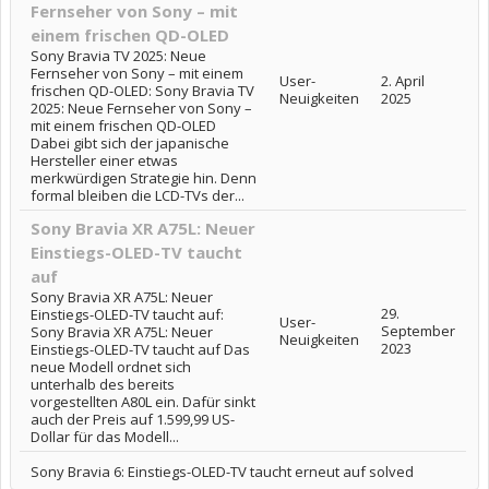
Fernseher von Sony – mit
einem frischen QD-OLED
Sony Bravia TV 2025: Neue
Fernseher von Sony – mit einem
User-
2. April
frischen QD-OLED: Sony Bravia TV
Neuigkeiten
2025
2025: Neue Fernseher von Sony –
mit einem frischen QD-OLED
Dabei gibt sich der japanische
Hersteller einer etwas
merkwürdigen Strategie hin. Denn
formal bleiben die LCD-TVs der...
Sony Bravia XR A75L: Neuer
Einstiegs-OLED-TV taucht
auf
Sony Bravia XR A75L: Neuer
29.
Einstiegs-OLED-TV taucht auf:
User-
September
Sony Bravia XR A75L: Neuer
Neuigkeiten
2023
Einstiegs-OLED-TV taucht auf Das
neue Modell ordnet sich
unterhalb des bereits
vorgestellten A80L ein. Dafür sinkt
auch der Preis auf 1.599,99 US-
Dollar für das Modell...
Sony Bravia 6: Einstiegs-OLED-TV taucht erneut auf solved