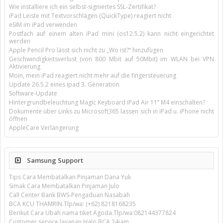
Wie installiere ich ein selbst-signiertes SSL-Zertifikat?
iPad Leiste mit Textvorschlägen (QuickType) reagiert nicht
eSIM im iPad verwenden
Postfach auf einem alten iPad mini (os12.5.2) kann nicht eingerichtet
werden
Apple Pencil Pro lässt sich nicht zu „Wo ist?“ hinzufügen
Geschwindigkeitsverlust (von 800 Mbit auf 50Mbit) im WLAN bei VPN
Aktivierung
Moin, mein iPad reagiert nicht mehr auf die fingersteuerung
Update 26.5.2 eines ipad 3. Generation
Software-Update
Hintergrundbeleuchtung Magic Keyboard iPad Air 11’’ M4 einschalten?
Dokumente über Links zu Microsoft365 lassen sich in iPad u. iPhone nicht
öffnen
AppleCare Verlängerung
Samsung Support
Tips Cara Membatalkan Pinjaman Dana Yuk
Simak Cara Membatalkan Pinjaman Julo
Call Center Bank BWS-Pengaduan Nasabah
BCA KCU THAMRIN.Tlp/wa: (+62) 8218168235
Berikut Cara Ubah nama tiket Agoda.Tlp/wa:082144377824
Customer service layanan Halo BCA 24jam