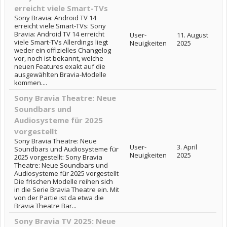
erreicht viele Smart-TVs
Sony Bravia: Android TV 14
erreicht viele Smart-TVs: Sony
Bravia: Android TV 14 erreicht
User-
11. August
viele Smart-TVs Allerdings liegt
Neuigkeiten
2025
weder ein offizielles Changelog
vor, noch ist bekannt, welche
neuen Features exakt auf die
ausgewählten Bravia-Modelle
kommen....
Sony Bravia Theatre: Neue
Soundbars und
Audiosysteme für 2025
vorgestellt
Sony Bravia Theatre: Neue
User-
3. April
Soundbars und Audiosysteme für
Neuigkeiten
2025
2025 vorgestellt: Sony Bravia
Theatre: Neue Soundbars und
Audiosysteme für 2025 vorgestellt
Die frischen Modelle reihen sich
in die Serie Bravia Theatre ein. Mit
von der Partie ist da etwa die
Bravia Theatre Bar...
Sony Bravia TV 2025: Neue