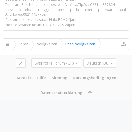
Tips cara Reschedule tiket pesawat Air Asia.Tlp/wa:082144377824
Cara koreksi Tanggal lahir pada tiket pesawat Batik
Air,Tlp/wa:082144377824
Customer service layanan Halo BCA 24jam
Nomor layanan Resmi Halo BCA Cs 24Jam
Foren
Neuigkeiten
User-Neuigkeiten
SysProfile Forum - UI.X
Deutsch [Du]
Kontakt
Hilfe
Sitemap
Nutzungsbedingungen
Datenschutzerklärung