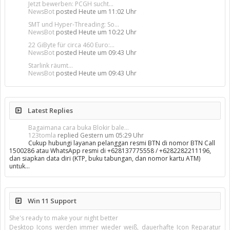
Jetzt bewerben: PCGH sucht...
NewsBot
posted
Heute um 11:02 Uhr
SMT und Hyper-Threading: So...
NewsBot
posted
Heute um 10:22 Uhr
22 GiByte für circa 460 Euro:...
NewsBot
posted
Heute um 09:43 Uhr
Starlink räumt...
NewsBot
posted
Heute um 09:43 Uhr
Latest Replies
Bagaimana cara buka Blokir bale...
123tomla
replied
Gestern um 05:29 Uhr
Cukup hubungi layanan pelanggan resmi BTN di nomor BTN Call
1500286 atau WhatsApp resmi di +628137775558 / +6282282211196,
dan siapkan data diri (KTP, buku tabungan, dan nomor kartu ATM)
untuk…
Win 11 Support
She's ready to make your night better
Desktop Icons werden immer wieder weiß, dauerhafte Icon Reparatur