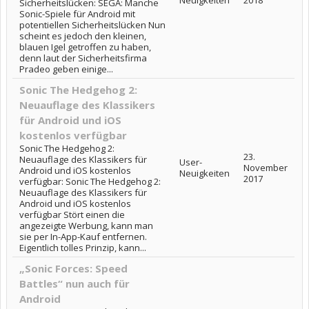
Neuigkeiten
2018
Sicherheitslücken: SEGA: Manche
Sonic-Spiele für Android mit
potentiellen Sicherheitslücken Nun
scheint es jedoch den kleinen,
blauen Igel getroffen zu haben,
denn laut der Sicherheitsfirma
Pradeo geben einige...
Sonic The Hedgehog 2:
Neuauflage des Klassikers
für Android und iOS
kostenlos verfügbar
Sonic The Hedgehog 2:
23.
Neuauflage des Klassikers für
User-
November
Android und iOS kostenlos
Neuigkeiten
2017
verfügbar: Sonic The Hedgehog 2:
Neuauflage des Klassikers für
Android und iOS kostenlos
verfügbar Stört einen die
angezeigte Werbung, kann man
sie per In-App-Kauf entfernen.
Eigentlich tolles Prinzip, kann...
„Sonic Forces: Speed
Battles“ nun auch für
Android