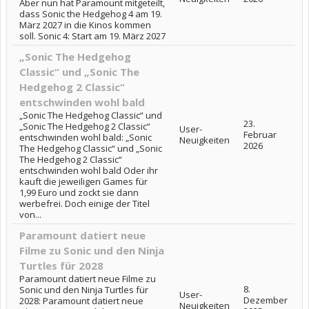
Aber nun hat Paramount mitgeteilt,
dass Sonic the Hedgehog 4 am 19.
März 2027 in die Kinos kommen
soll. Sonic 4: Start am 19. März 2027
„Sonic The Hedgehog
Classic“ und „Sonic The
Hedgehog 2 Classic“
entschwinden wohl bald
„Sonic The Hedgehog Classic“ und
23.
„Sonic The Hedgehog 2 Classic“
User-
Februar
entschwinden wohl bald: „Sonic
Neuigkeiten
2026
The Hedgehog Classic“ und „Sonic
The Hedgehog 2 Classic“
entschwinden wohl bald Oder ihr
kauft die jeweiligen Games für
1,99 Euro und zockt sie dann
werbefrei. Doch einige der Titel
von...
Paramount datiert neue
Filme zu Sonic und den Ninja
Turtles für 2028
Paramount datiert neue Filme zu
8.
Sonic und den Ninja Turtles für
User-
Dezember
2028: Paramount datiert neue
Neuigkeiten