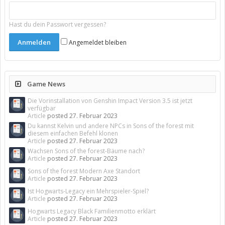
Hast du dein Passwort vergessen?
Angemeldet bleiben
Game News
Die Vorinstallation von Genshin Impact Version 3.5 ist jetzt
verfügbar
Article
posted
27. Februar 2023
Du kannst Kelvin und andere NPCs in Sons of the forest mit
diesem einfachen Befehl klonen
Article
posted
27. Februar 2023
Wachsen Sons of the forest-Bäume nach?
Article
posted
27. Februar 2023
Sons of the forest Modern Axe Standort
Article
posted
27. Februar 2023
Ist Hogwarts-Legacy ein Mehrspieler-Spiel?
Article
posted
27. Februar 2023
Hogwarts Legacy Black Familienmotto erklärt
Article
posted
27. Februar 2023