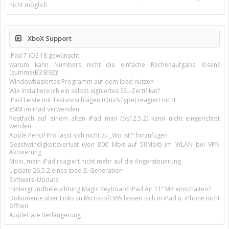
nicht möglich
XboX Support
iPad 7 iOS 18 gewünscht
warum kann Numbers nicht die einfache Rechenaufgabe lösen?
(summe(B3:B92))
Windowbasiertes Programm auf dem Ipad nutzen
Wie installiere ich ein selbst-signiertes SSL-Zertifikat?
iPad Leiste mit Textvorschlägen (QuickType) reagiert nicht
eSIM im iPad verwenden
Postfach auf einem alten iPad mini (os12.5.2) kann nicht eingerichtet
werden
Apple Pencil Pro lässt sich nicht zu „Wo ist?“ hinzufügen
Geschwindigkeitsverlust (von 800 Mbit auf 50Mbit) im WLAN bei VPN
Aktivierung
Moin, mein iPad reagiert nicht mehr auf die fingersteuerung
Update 26.5.2 eines ipad 3. Generation
Software-Update
Hintergrundbeleuchtung Magic Keyboard iPad Air 11’’ M4 einschalten?
Dokumente über Links zu Microsoft365 lassen sich in iPad u. iPhone nicht
öffnen
AppleCare Verlängerung