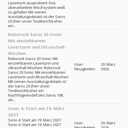
Laserturm ausprobiert: Das
überarbeitete Wischsystem weiß
zu gefallen Mit seinen
Ausstattungsdetails ist der Saros
20 (hier unser Testbericht) eher
ein...
Roborock Saros 20 Sonic:
Mit einziehbarem
Laserturm und Ultraschall-
Wischen
Roborock Saros 20 Sonic: Mit
einziehbarem Laserturm und
User-
20. März
Ultraschall-Wischen: Roborock
Neuigkeiten
2026
Saros 20 Sonic: Mit einziehbarem
Laserturm und Ultraschall-Wischen
Mit seinen Ausstattungsdetails ist
der Saros 20 (hier unser
Testbericht) eher ein
Nachfolgemodell des Saros 10R,
als...
Sonic 4: Start am 19. März
2027
Sonic 4: Start am 19. März 2027:
User-
20. März
Sonic 4: Start am 19. März 2027
Neuigkeiten
2026