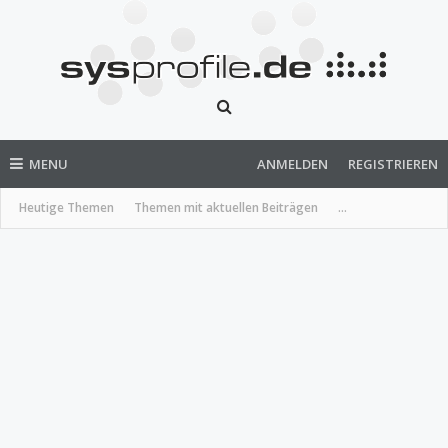
MENU
ANMELDEN
REGISTRIEREN
Heutige Themen
Themen mit aktuellen Beiträgen
...