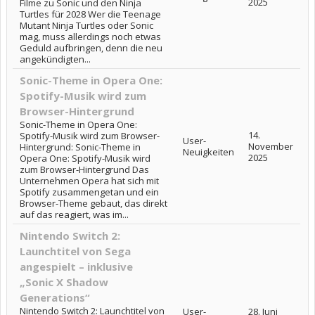
2025
Filme zu Sonic und den Ninja
Turtles für 2028 Wer die Teenage
Mutant Ninja Turtles oder Sonic
mag, muss allerdings noch etwas
Geduld aufbringen, denn die neu
angekündigten...
Sonic-Theme in Opera One:
Spotify-Musik wird zum
Browser-Hintergrund
Sonic-Theme in Opera One:
14.
Spotify-Musik wird zum Browser-
User-
November
Hintergrund: Sonic-Theme in
Neuigkeiten
2025
Opera One: Spotify-Musik wird
zum Browser-Hintergrund Das
Unternehmen Opera hat sich mit
Spotify zusammengetan und ein
Browser-Theme gebaut, das direkt
auf das reagiert, was im...
Nintendo Switch 2:
Launchtitel von Sega
angespielt – inklusive
„Sonic X Shadow
Generations“
Nintendo Switch 2: Launchtitel von
User-
28. Juni