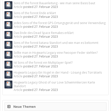
Sons of the forest Bauanleitung - wie man seine Basis baut
Article
posted
27. Februar 2023
Sons of the forest Ende erklärt
Article
posted
27. Februar 2023
Jedes Sons of the forest GPS-Ortungsgerät und seine Verwendung
Article
posted
27. Februar 2023
Das Ende des Dead Space Remakes erklärt
Article
posted
27. Februar 2023
Sons of the forest katana Standort und wie man es bekommt
Article
posted
27. Februar 2023
Sollte man in Hogwarts Legacy eine Fwooper-Feder stehlen?
Article
posted
27. Februar 2023
Ist Sons of the forest ein Multiplayer-Spiel?
Article
posted
27. Februar 2023
Hogwarts Legacy Ein Vogel in der Hand - Lösung des Türrätsels
Article
posted
27. Februar 2023
Hogwarts Legacy Ghost of our Love Schwimmkerzen Karte
Standort
Article
posted
27. Februar 2023
Neue Themen