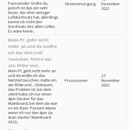
Passsender Größe da,
Stromversorgung
Dezember
jedoch ist das ein sehr
2022
leiser, der eher weniger
Luftdurchsatz hat, allerdings
kenne ich nicht den
Durchsatz des alten Lüfter.
Es wäre keine...
Mein PC geht nicht
mehr an und da wollte
ich das Netzteil
tauschen. Hatte ein
atx 650w und...
Mein PC geht nicht mehr an
und da wollte ich das
27.
Netzteil tauschen. Hatte ein
Prozessoren
November
atx 650w und...: Einbauen,
2022
das Problem ist, bei dem
silent habe ich nur einen
4pin Stecker für das
Mainboard, bei dem atx war
es ein 8 pin. Passiert etwas
wenn ich nur den 4pin da
dran stecke? Mainboard
A520...