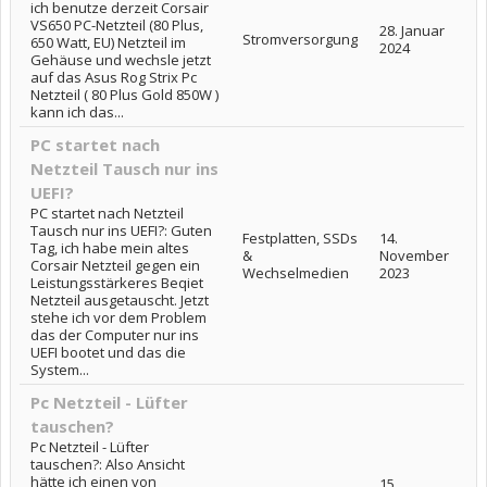
ich benutze derzeit Corsair
VS650 PC-Netzteil (80 Plus,
28. Januar
Stromversorgung
650 Watt, EU) Netzteil im
2024
Gehäuse und wechsle jetzt
auf das Asus Rog Strix Pc
Netzteil ( 80 Plus Gold 850W )
kann ich das...
PC startet nach
Netzteil Tausch nur ins
UEFI?
PC startet nach Netzteil
Tausch nur ins UEFI?: Guten
Festplatten, SSDs
14.
Tag, ich habe mein altes
&
November
Corsair Netzteil gegen ein
Wechselmedien
2023
Leistungsstärkeres Beqiet
Netzteil ausgetauscht. Jetzt
stehe ich vor dem Problem
das der Computer nur ins
UEFI bootet und das die
System...
Pc Netzteil - Lüfter
tauschen?
Pc Netzteil - Lüfter
tauschen?: Also Ansicht
hätte ich einen von
15.