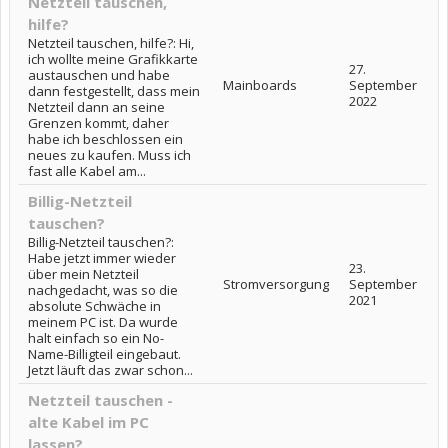
Netzteil tauschen,
hilfe?
Netzteil tauschen, hilfe?: Hi,
ich wollte meine Grafikkarte
27.
austauschen und habe
Mainboards
September
dann festgestellt, dass mein
2022
Netzteil dann an seine
Grenzen kommt, daher
habe ich beschlossen ein
neues zu kaufen. Muss ich
fast alle Kabel am...
Billig-Netzteil
tauschen?
Billig-Netzteil tauschen?:
Habe jetzt immer wieder
23.
über mein Netzteil
Stromversorgung
September
nachgedacht, was so die
2021
absolute Schwäche in
meinem PC ist. Da wurde
halt einfach so ein No-
Name-Billigteil eingebaut.
Jetzt läuft das zwar schon...
Netzteil tauschen -
alte Kabel im PC
lassen?