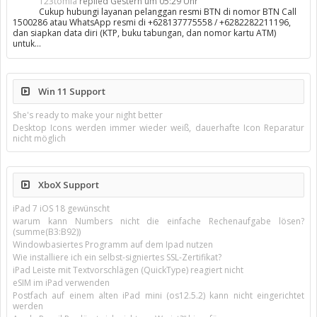
123tomla
replied
Gestern um 05:29 Uhr
Cukup hubungi layanan pelanggan resmi BTN di nomor BTN Call
1500286 atau WhatsApp resmi di +628137775558 / +6282282211196,
dan siapkan data diri (KTP, buku tabungan, dan nomor kartu ATM)
untuk…
Win 11 Support
She's ready to make your night better
Desktop Icons werden immer wieder weiß, dauerhafte Icon Reparatur
nicht möglich
XboX Support
iPad 7 iOS 18 gewünscht
warum kann Numbers nicht die einfache Rechenaufgabe lösen?
(summe(B3:B92))
Windowbasiertes Programm auf dem Ipad nutzen
Wie installiere ich ein selbst-signiertes SSL-Zertifikat?
iPad Leiste mit Textvorschlägen (QuickType) reagiert nicht
eSIM im iPad verwenden
Postfach auf einem alten iPad mini (os12.5.2) kann nicht eingerichtet
werden