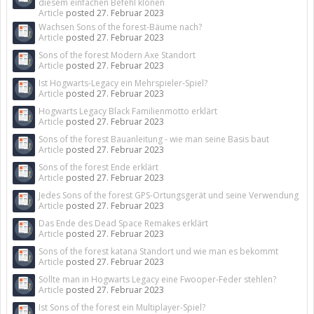
diesem einfachen Befehl klonen
Article
posted
27. Februar 2023
Wachsen Sons of the forest-Bäume nach?
Article
posted
27. Februar 2023
Sons of the forest Modern Axe Standort
Article
posted
27. Februar 2023
Ist Hogwarts-Legacy ein Mehrspieler-Spiel?
Article
posted
27. Februar 2023
Hogwarts Legacy Black Familienmotto erklärt
Article
posted
27. Februar 2023
Sons of the forest Bauanleitung - wie man seine Basis baut
Article
posted
27. Februar 2023
Sons of the forest Ende erklärt
Article
posted
27. Februar 2023
Jedes Sons of the forest GPS-Ortungsgerät und seine Verwendung
Article
posted
27. Februar 2023
Das Ende des Dead Space Remakes erklärt
Article
posted
27. Februar 2023
Sons of the forest katana Standort und wie man es bekommt
Article
posted
27. Februar 2023
Sollte man in Hogwarts Legacy eine Fwooper-Feder stehlen?
Article
posted
27. Februar 2023
Ist Sons of the forest ein Multiplayer-Spiel?