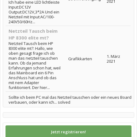
2021
Ich habe eine LED lichtleiste
Input:DC12V
Output:DC12V,3*2A Und ein
Netzteil mit Input:AC/100-
240V50/60Hz...
Netzteil Tausch beim
HP 8300 elite mt?
Netzteil Tausch beim HP
8300 elite mt?: Hallo, wie
oben gesagt frage ich ob
1. März
man das netzteil tauschen
Grafikkarten
2021
kann. Ob da jemand
Erfahrungen schon hat, weil
das Mainboard ein 6 Pin
Anschluss hat und ob das
mit nem Adapter
funktioniert. Der hier...
Sollte ich beim PC mal das Netzteil tauschen oder ein neues Board
verbauen, oder kann ich... solved
Jetzt registrieren!