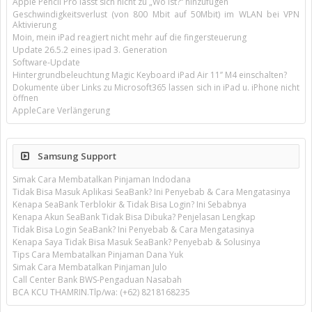
Apple Pencil Pro lässt sich nicht zu „Wo ist?“ hinzufügen
Geschwindigkeitsverlust (von 800 Mbit auf 50Mbit) im WLAN bei VPN
Aktivierung
Moin, mein iPad reagiert nicht mehr auf die fingersteuerung
Update 26.5.2 eines ipad 3. Generation
Software-Update
Hintergrundbeleuchtung Magic Keyboard iPad Air 11’’ M4 einschalten?
Dokumente über Links zu Microsoft365 lassen sich in iPad u. iPhone nicht
öffnen
AppleCare Verlängerung
Samsung Support
Simak Cara Membatalkan Pinjaman Indodana
Tidak Bisa Masuk Aplikasi SeaBank? Ini Penyebab & Cara Mengatasinya
Kenapa SeaBank Terblokir & Tidak Bisa Login? Ini Sebabnya
Kenapa Akun SeaBank Tidak Bisa Dibuka? Penjelasan Lengkap
Tidak Bisa Login SeaBank? Ini Penyebab & Cara Mengatasinya
Kenapa Saya Tidak Bisa Masuk SeaBank? Penyebab & Solusinya
Tips Cara Membatalkan Pinjaman Dana Yuk
Simak Cara Membatalkan Pinjaman Julo
Call Center Bank BWS-Pengaduan Nasabah
BCA KCU THAMRIN.Tlp/wa: (+62) 8218168235