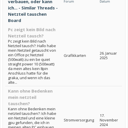
verbauen, oder kann
Forum
Datum
ich... - Similar Threads -
Netzteil tauschen
Board
Pc zeigt kein Bild nach
Netzteil tausch?
Pc zeigt kein Bild nach
Netzteil tausch?: Hallo habe
mein Netzteil getauscht von
26. Januar
ein Office pc Netzteil
Grafikkarten
2025
(500watt) zu ein be quiet
straight power 10 (500watt)
da mein altes kein 8pin
Anschluss hatte für die
graka, und wenn ich das
alte...
Kann ohne Bedenken
mein netzteil
tauschen?
Kann ohne Bedenken mein
netzteil tauschen?: Ich habe
17.
ein Netzteil und eine kleine
Stromversorgung
November
gpu gefunden, die ich in
2024
meinen alten PC einbauen