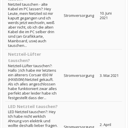
Netzteil tauschen - alte
Kabel im PC lassen?: Hey
10. Juni
Leute, mein Netzteil ist mir
Stromversorgung
2021
kaputt gegangen und ich
werds jetzt wechseln, weiß
aber nicht, ob ich die alten
Kabel die im PC selber drin
sind (an Grafikkarte,
Mainboard, usw) auch
tauschen...
Netzteil-Lüfter
tauschen?
Netzteil-Lüfter tauschen?:
Hallo :) Ich habe mir letztens
ein älterers Corsair 650 W
Stromversorgung
3. Mai 2021
(HX650W) Netzteil gekauft.
Als ich alles angeschlossen
habe funktioniert zwar alles
perfekt aber leider habe ich
festgestellt dass der...
LED Netzteil tauschen?
LED Netzteil tauschen?: Hey
Ich habe nicht wirklich
Ahnung von elektrik und
2. April
wollte deshalb lieber fragen.
Stromversorgung