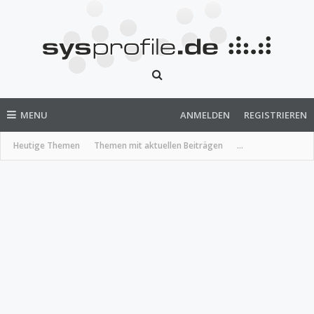
MENU
ANMELDEN
REGISTRIEREN
Heutige Themen
Themen mit aktuellen Beiträgen
...