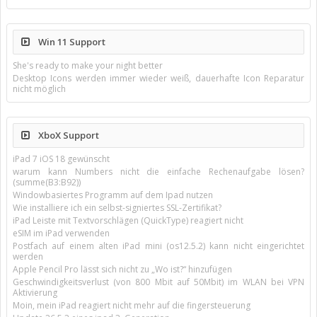
Win 11 Support
She's ready to make your night better
Desktop Icons werden immer wieder weiß, dauerhafte Icon Reparatur
nicht möglich
XboX Support
iPad 7 iOS 18 gewünscht
warum kann Numbers nicht die einfache Rechenaufgabe lösen?
(summe(B3:B92))
Windowbasiertes Programm auf dem Ipad nutzen
Wie installiere ich ein selbst-signiertes SSL-Zertifikat?
iPad Leiste mit Textvorschlägen (QuickType) reagiert nicht
eSIM im iPad verwenden
Postfach auf einem alten iPad mini (os12.5.2) kann nicht eingerichtet
werden
Apple Pencil Pro lässt sich nicht zu „Wo ist?“ hinzufügen
Geschwindigkeitsverlust (von 800 Mbit auf 50Mbit) im WLAN bei VPN
Aktivierung
Moin, mein iPad reagiert nicht mehr auf die fingersteuerung