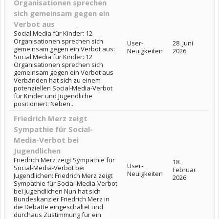
Organisationen sprechen
sich gemeinsam gegen ein
Verbot aus
Social Media für Kinder: 12
Organisationen sprechen sich
User-
28. Juni
gemeinsam gegen ein Verbot aus:
Neuigkeiten
2026
Social Media für Kinder: 12
Organisationen sprechen sich
gemeinsam gegen ein Verbot aus
Verbänden hat sich zu einem
potenziellen Social-Media-Verbot
für Kinder und Jugendliche
positioniert. Neben...
Friedrich Merz zeigt
Sympathie für Social-
Media-Verbot bei
Jugendlichen
Friedrich Merz zeigt Sympathie für
18.
User-
Social-Media-Verbot bei
Februar
Neuigkeiten
Jugendlichen: Friedrich Merz zeigt
2026
Sympathie für Social-Media-Verbot
bei Jugendlichen Nun hat sich
Bundeskanzler Friedrich Merz in
die Debatte eingeschaltet und
durchaus Zustimmung für ein