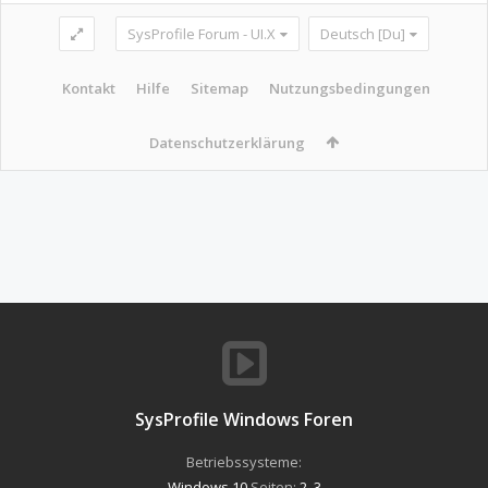
SysProfile Forum - UI.X
Deutsch [Du]
Kontakt
Hilfe
Sitemap
Nutzungsbedingungen
Datenschutzerklärung
SysProfile Windows Foren
Betriebssysteme:
Windows 10
Seiten:
2
,
3