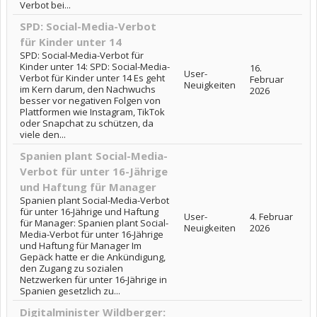
Verbot bei...
SPD: Social-Media-Verbot
für Kinder unter 14
SPD: Social-Media-Verbot für
Kinder unter 14: SPD: Social-Media-
16.
User-
Verbot für Kinder unter 14 Es geht
Februar
Neuigkeiten
im Kern darum, den Nachwuchs
2026
besser vor negativen Folgen von
Plattformen wie Instagram, TikTok
oder Snapchat zu schützen, da
viele den...
Spanien plant Social-Media-
Verbot für unter 16-Jährige
und Haftung für Manager
Spanien plant Social-Media-Verbot
für unter 16-Jährige und Haftung
User-
4. Februar
für Manager: Spanien plant Social-
Neuigkeiten
2026
Media-Verbot für unter 16-Jährige
und Haftung für Manager Im
Gepäck hatte er die Ankündigung,
den Zugang zu sozialen
Netzwerken für unter 16-Jährige in
Spanien gesetzlich zu...
Digitalminister Wildberger: