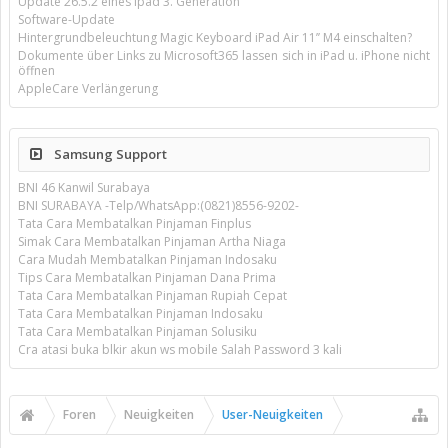
Update 26.5.2 eines ipad 3. Generation
Software-Update
Hintergrundbeleuchtung Magic Keyboard iPad Air 11’’ M4 einschalten?
Dokumente über Links zu Microsoft365 lassen sich in iPad u. iPhone nicht
öffnen
AppleCare Verlängerung
Samsung Support
BNI 46 Kanwil Surabaya
BNI SURABAYA -Telp/WhatsApp:(0821)8556-9202-
Tata Cara Membatalkan Pinjaman Finplus
Simak Cara Membatalkan Pinjaman Artha Niaga
Cara Mudah Membatalkan Pinjaman Indosaku
Tips Cara Membatalkan Pinjaman Dana Prima
Tata Cara Membatalkan Pinjaman Rupiah Cepat
Tata Cara Membatalkan Pinjaman Indosaku
Tata Cara Membatalkan Pinjaman Solusiku
Cra atasi buka blkir akun ws mobile Salah Password 3 kali
Foren
Neuigkeiten
User-Neuigkeiten