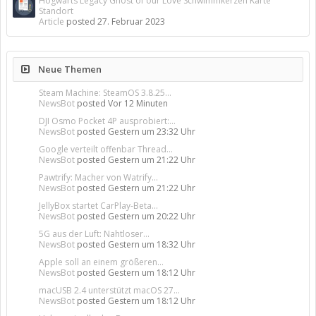
Hogwarts Legacy Ghost of our Love Schwimmkerzen Karte
Standort
Article
posted
27. Februar 2023
Neue Themen
Steam Machine: SteamOS 3.8.25...
NewsBot
posted
Vor 12 Minuten
DJI Osmo Pocket 4P ausprobiert:...
NewsBot
posted
Gestern um 23:32 Uhr
Google verteilt offenbar Thread...
NewsBot
posted
Gestern um 21:22 Uhr
Pawtrify: Macher von Watrify...
NewsBot
posted
Gestern um 21:22 Uhr
JellyBox startet CarPlay-Beta...
NewsBot
posted
Gestern um 20:22 Uhr
5G aus der Luft: Nahtloser...
NewsBot
posted
Gestern um 18:32 Uhr
Apple soll an einem größeren...
NewsBot
posted
Gestern um 18:12 Uhr
macUSB 2.4 unterstützt macOS 27...
NewsBot
posted
Gestern um 18:12 Uhr