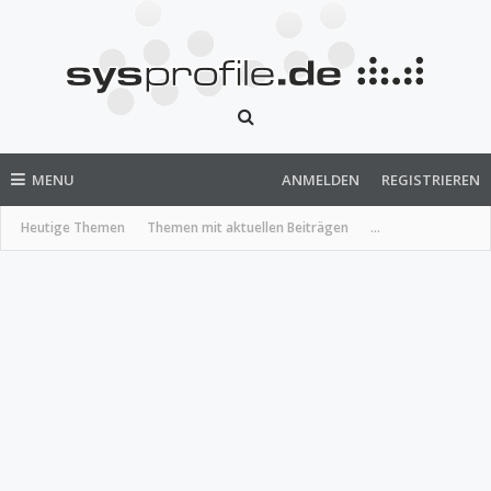
MENU
ANMELDEN
REGISTRIEREN
Heutige Themen
Themen mit aktuellen Beiträgen
...