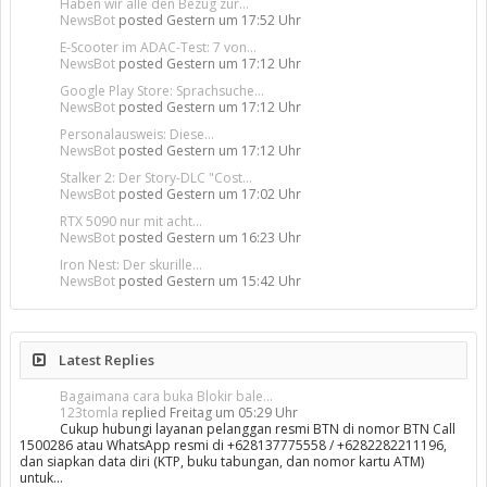
Haben wir alle den Bezug zur...
NewsBot
posted
Gestern um 17:52 Uhr
E-Scooter im ADAC-Test: 7 von...
NewsBot
posted
Gestern um 17:12 Uhr
Google Play Store: Sprachsuche...
NewsBot
posted
Gestern um 17:12 Uhr
Personalausweis: Diese...
NewsBot
posted
Gestern um 17:12 Uhr
Stalker 2: Der Story-DLC "Cost...
NewsBot
posted
Gestern um 17:02 Uhr
RTX 5090 nur mit acht...
NewsBot
posted
Gestern um 16:23 Uhr
Iron Nest: Der skurille...
NewsBot
posted
Gestern um 15:42 Uhr
Latest Replies
Bagaimana cara buka Blokir bale...
123tomla
replied
Freitag um 05:29 Uhr
Cukup hubungi layanan pelanggan resmi BTN di nomor BTN Call
1500286 atau WhatsApp resmi di +628137775558 / +6282282211196,
dan siapkan data diri (KTP, buku tabungan, dan nomor kartu ATM)
untuk…