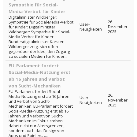
Sympathie für Social-
Media-Verbot für Kinder
Digitalminister Wildberger:
26.
Sympathie für Social-Media-Verbot
User-
Dezember
für Kinder: Digitalminister
Neuigkeiten
2025
Wildberger: Sympathie für Social-
Media-Verbot für Kinder
Bundesdigitalminister Karsten
Wildberger zeigt sich offen
gegenüber der Idee, den Zugang
zu sozialen Medien für Kinder...
EU-Parlament fordert
Social-Media-Nutzung erst
ab 16 Jahren und Verbot
von Sucht-Mechaniken
EU-Parlament fordert Social-
26.
Media-Nutzung erst ab 16 Jahren
User-
November
und Verbot von Sucht-
Neuigkeiten
2025
Mechaniken: EU-Parlament fordert
Social-Media-Nutzung erst ab 16
Jahren und Verbot von Sucht-
Mechaniken Im Fokus stehen
dabei nicht nur Altersgrenzen,
sondern auch das Design von
Apps und Spielen.. ....