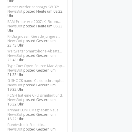
Uhr
Immer wieder sonntags KW 32:...
NewsBot
posted
Heute um 08:22
Uhr
RAM-Preise wie 2007: KI-Boom...
NewsBot
posted
Heute um 06:33
Uhr
KI-Diagnosen: Gerade jüngere...
NewsBot
posted
Gestern um
23:43 Uhr
Weltweiter Smartphone-Absatz...
NewsBot
posted
Gestern um
23:43 Uhr
TypeCue: Open-Source-Mac-App...
NewsBot
posted
Gestern um
21:33 Uhr
G-SHOCK nano: Casio schrumpft...
NewsBot
posted
Gestern um
19:32 Uhr
PCGH hat eine CPU simuliert und...
NewsBot
posted
Gestern um
18:32 Uhr
Krinner LUMIX Magnet-it!: Neue...
NewsBot
posted
Gestern um
18:22 Uhr
Bundesbank-Statistik:...
NewsBot
posted
Gestern um