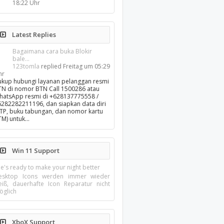
18:22 Uhr
Latest Replies
Bagaimana cara buka Blokir
bale...
123tomla
replied
Freitag um 05:29
hr
ukup hubungi layanan pelanggan resmi
TN di nomor BTN Call 1500286 atau
hatsApp resmi di +628137775558 /
6282282211196, dan siapkan data diri
KTP, buku tabungan, dan nomor kartu
TM) untuk…
Win 11 Support
e's ready to make your night better
esktop Icons werden immer wieder
eiß, dauerhafte Icon Reparatur nicht
öglich
XboX Support