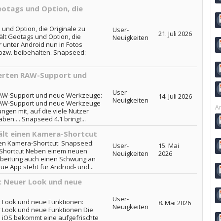
otags und Option, die
und Option, die Originale zu
User-
21. Juli 2026
lt Geotags und Option, die
Neuigkeiten
r unter Android nun in Fotos
bzw. beibehalten. Snapseed:
terten RAW-Support und
User-
 RAW-Support und neue Werkzeuge:
14. Juli 2026
Neuigkeiten
 RAW-Support und neue Werkzeuge
Ar
ngen mit, auf die viele Nutzer
ben.. . Snapseed 4.1 bringt...
ält einen Kamera-Shortcut
en Kamera-Shortcut: Snapseed:
User-
15. Mai
-Shortcut Neben einem neuen
Neuigkeiten
2026
rbeitung auch einen Schwung an
e App steht für Android- und...
t: Neuer Look und neue
User-
r Look und neue Funktionen:
8. Mai 2026
Neuigkeiten
r Look und neue Funktionen Die
d iOS bekommt eine aufgefrischte