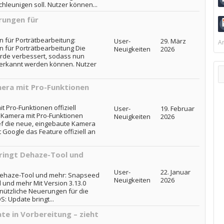
hleunigen soll. Nutzer können...
rungen für
 für Porträtbearbeitung:
User-
29. März
Ar
 für Porträtbearbeitung Die
Neuigkeiten
2026
rde verbessert, sodass nun
 erkannt werden können. Nutzer
era mit Pro-Funktionen
 Pro-Funktionen offiziell
User-
19. Februar
 Kamera mit Pro-Funktionen
Neuigkeiten
2026
lief die neue, eingebaute Kamera
t Google das Feature offiziell an
ringt Dehaze-Tool und
User-
22. Januar
 Dehaze-Tool und mehr: Snapseed
Neuigkeiten
2026
 und mehr Mit Version 3.13.0
nützliche Neuerungen für die
S: Update bringt...
te in Vorbereitung – zieht