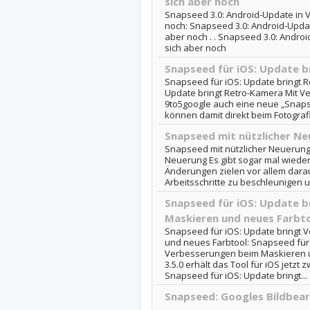
sich aber noch
Snapseed 3.0: Android-Update in V
noch: Snapseed 3.0: Android-Update
aber noch . . Snapseed 3.0: Androi
sich aber noch
Snapseed für iOS: Update 
Snapseed für iOS: Update bringt 
Update bringt Retro-Kamera Mit Vers
9to5google auch eine neue „Snaps
können damit direkt beim Fotografi
Snapseed mit nützlicher N
Snapseed mit nützlicher Neuerung
Neuerung Es gibt sogar mal wieder
Änderungen zielen vor allem dara
Arbeitsschritte zu beschleunigen u
Snapseed für iOS: Update 
Maskieren und neues Farbt
Snapseed für iOS: Update bringt
und neues Farbtool: Snapseed für 
Verbesserungen beim Maskieren u
3.5.0 erhält das Tool für iOS jetzt 
Snapseed für iOS: Update bringt...
Snapseed: Googles Bildbear