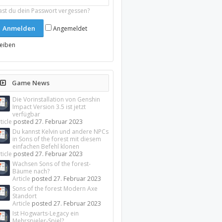
ast du dein Passwort vergessen?
Angemeldet
leiben
Game News
Die Vorinstallation von Genshin
Impact Version 3.5 ist jetzt
verfügbar
ticle
posted
27. Februar 2023
Du kannst Kelvin und andere NPCs
in Sons of the forest mit diesem
einfachen Befehl klonen
ticle
posted
27. Februar 2023
Wachsen Sons of the forest-
Bäume nach?
Article
posted
27. Februar 2023
Sons of the forest Modern Axe
Standort
Article
posted
27. Februar 2023
Ist Hogwarts-Legacy ein
Mehrspieler-Spiel?