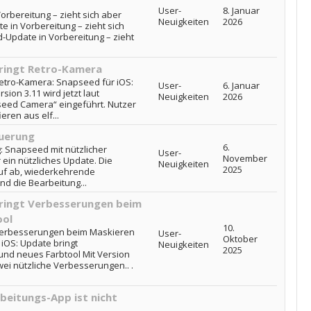
User-
8. Januar
orbereitung – zieht sich aber
Neuigkeiten
2026
 in Vorbereitung – zieht sich
d-Update in Vorbereitung – zieht
bringt Retro-Kamera
Retro-Kamera: Snapseed für iOS:
User-
6. Januar
ion 3.11 wird jetzt laut
Neuigkeiten
2026
eed Camera“ eingeführt. Nutzer
eren aus elf...
euerung
6.
: Snapseed mit nützlicher
User-
November
 ein nützliches Update. Die
Neuigkeiten
2025
uf ab, wiederkehrende
nd die Bearbeitung...
bringt Verbesserungen beim
ool
10.
 Verbesserungen beim Maskieren
User-
Oktober
iOS: Update bringt
Neuigkeiten
2025
nd neues Farbtool Mit Version
zwei nützliche Verbesserungen.. .
beitungs-App ist nicht