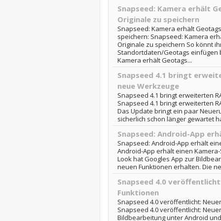
Snapseed: Kamera erhält Ge
Originale zu speichern
Snapseed: Kamera erhält Geotags 
speichern: Snapseed: Kamera erhä
Originale zu speichern So könnt ih
Standortdaten/Geotags einfügen 
Kamera erhält Geotags...
Snapseed 4.1 bringt erwei
neue Werkzeuge
Snapseed 4.1 bringt erweiterten
Snapseed 4.1 bringt erweiterten
Das Update bringt ein paar Neueru
sicherlich schon länger gewartet ha
Snapseed: Android-App erh
Snapseed: Android-App erhält ein
Android-App erhält einen Kamera
Look hat Googles App zur Bildbea
neuen Funktionen erhalten. Die neu
Snapseed 4.0 veröffentlich
Funktionen
Snapseed 4.0 veröffentlicht: Neue
Snapseed 4.0 veröffentlicht: Neue
Bildbearbeitung unter Android un