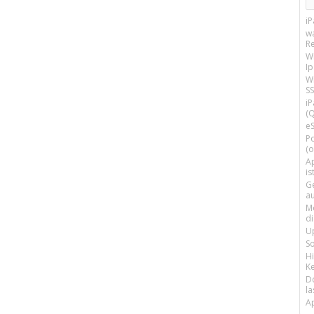
i
w
R
W
I
Wi
SS
i
(Q
e
P
(o
Ap
is
G
a
M
d
U
S
H
Ke
D
la
A