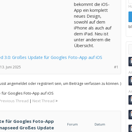
bekommt die iOS-
H
App ein komplett
neues Design,
sowohl auf dem
b
iPhone als auch auf
dem iPad. Neu ist
unter anderem die
Übersicht.
d 3.0: Großes Update für Googles Foto-App auf iOS
13. Juni 2025
#1
Ar
sst angemeldet oder registriert sein, um Beiträge verfassen zu können. )
Ar
 für Googles Foto-App auf iOS
Previous Thread
|
Next Thread
>
te für Googles Foto-App
Forum
Datum
- Snapseed Großes Update