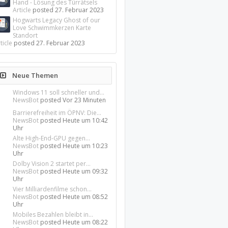
Hand - Lösung des Türrätsels
Article
posted
27. Februar 2023
Hogwarts Legacy Ghost of our
Love Schwimmkerzen Karte
Standort
ticle
posted
27. Februar 2023
Neue Themen
Windows 11 soll schneller und...
NewsBot
posted
Vor 23 Minuten
Barrierefreiheit im ÖPNV: Die...
NewsBot
posted
Heute um 10:42
Uhr
Alte High-End-GPU gegen...
NewsBot
posted
Heute um 10:23
Uhr
Dolby Vision 2 startet per...
NewsBot
posted
Heute um 09:32
Uhr
Vier Milliardenfilme schon...
NewsBot
posted
Heute um 08:52
Uhr
Mobiles Bezahlen bleibt in...
NewsBot
posted
Heute um 08:22