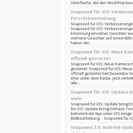
Oberfläche, die den Workflow besc
Snapseed für iOS: Verbesse
Porträtbearbeitung
Snapseed für iOS: Verbesserungen
Snapseed für iOS: Verbesserungen
Erkennung einzelner Gesichter wu
mehrere Gesichter auf einem Bild
haben die...
Snapseed für iOS: Neue Kam
offiziell gestartet
Snapseed für iOS: Neue Kamera mit
gestartet: Snapseed für iOS: Neue
offiziell gestartet Seit Dezember 
eher unter dem Radar, jetzt verteil
alle...
Snapseed für iOS: Update b
mehr
Snapseed für iOS: Update bringt
für iOS: Update bringt Dehaze-Tool
bekommt die App unter iOS einige 
Bildbearbeitung.. . Snapseed für iO
Snapseed 3.0: Android-Upda