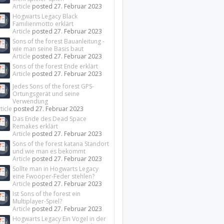
Article
posted
27. Februar 2023
Hogwarts Legacy Black
Familienmotto erklärt
Article
posted
27. Februar 2023
Sons of the forest Bauanleitung -
wie man seine Basis baut
Article
posted
27. Februar 2023
Sons of the forest Ende erklärt
Article
posted
27. Februar 2023
Jedes Sons of the forest GPS-
Ortungsgerät und seine
Verwendung
ticle
posted
27. Februar 2023
Das Ende des Dead Space
Remakes erklärt
Article
posted
27. Februar 2023
Sons of the forest katana Standort
und wie man es bekommt
Article
posted
27. Februar 2023
Sollte man in Hogwarts Legacy
eine Fwooper-Feder stehlen?
Article
posted
27. Februar 2023
Ist Sons of the forest ein
Multiplayer-Spiel?
Article
posted
27. Februar 2023
Hogwarts Legacy Ein Vogel in der