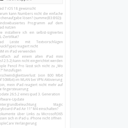
Pad 7 iOS 18 gewünscht
arum kann Numbers nicht die einfache
echenaufgabe lösen? (summe(B3:B92))
indowbasiertes Programm auf dem
pad nutzen
e installiere ich ein selbst-signiertes
L-Zertifikat?
Pad Leiste mit Textvorschlägen
uickType) reagiert nicht
SIM im iPad verwenden
ostfach auf einem alten iPad mini
s12.5.2) kann nicht eingerichtet werden
ple Pencil Pro lässt sich nicht zu „Wo
t?“ hinzufügen
eschwindigkeitsverlust (von 800 Mbit
uf 50Mbit) im WLAN bei VPN Aktivierung
oin, mein iPad reagiert nicht mehr auf
ie fingersteuerung
pdate 26.5.2 eines ipad 3. Generation
oftware-Update
intergrundbeleuchtung Magic
yboard iPad Air 11’’ M4 einschalten?
okumente über Links zu Microsoft365
ssen sich in iPad u. iPhone nicht öffnen
ppleCare Verlängerung