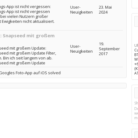
s-App ist nicht vergessen:
User-
23. Mai
gs-App ist nicht vergessen
Neuigkeiten
2024
bei vielen Nutzern großer
 Ewigkeiten nicht aktualisiert.
g: Snapseed mit großem
19.
U
User-
seed mit großem Update:
September
C
Neuigkeiten
eed mit großem Update Filter,
2017
B
Bin ich seit langem von ab.
W
pseed mit großem Update
+
(
Googles Foto-App auf iOS solved
A
Sh
D
w
m