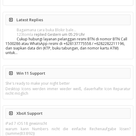
Latest Replies
Bagaimana cara buka Blokir bale...
123tomla
replied
Gestern um 05:29 Uhr
Cukup hubungi layanan pelanggan resmi BTN di nomor BTN Call
1500286 atau WhatsApp resmi di +628137775558 / +6282282211196,
dan siapkan data diri (KTP, buku tabungan, dan nomor kartu ATM)
untuk…
Win 11 Support
She's ready to make your night better
Desktop Icons werden immer wieder weiß, dauerhafte Icon Reparatur
nicht möglich
XboX Support
iPad 7 iOS 18 gewünscht
warum kann Numbers nicht die einfache Rechenaufgabe lösen?
(summe(B3:B92))