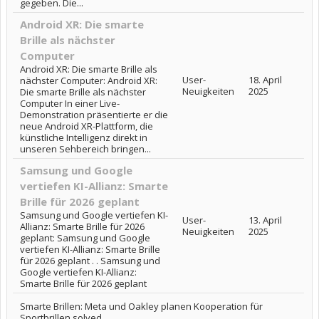
gegeben. Die...
Android XR: Die smarte
Brille als nächster
Computer
Android XR: Die smarte Brille als
User-
18. April
nächster Computer: Android XR:
Neuigkeiten
2025
Die smarte Brille als nächster
Computer In einer Live-
Demonstration präsentierte er die
neue Android XR-Plattform, die
künstliche Intelligenz direkt in
unseren Sehbereich bringen...
Samsung und Google
vertiefen KI-Allianz: Smarte
Brille für 2026 geplant
Samsung und Google vertiefen KI-
User-
13. April
Allianz: Smarte Brille für 2026
Neuigkeiten
2025
geplant: Samsung und Google
vertiefen KI-Allianz: Smarte Brille
für 2026 geplant . . Samsung und
Google vertiefen KI-Allianz:
Smarte Brille für 2026 geplant
Smarte Brillen: Meta und Oakley planen Kooperation für
Sportbrillen solved