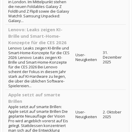
in London. Im Mittelpunkt stehen
die neuen Foldables Galaxy Z
Fold8 und Z Flip8 sowie die Galaxy
Watch9. Samsung Unpacked:
Galaxy...
Lenovo: Leaks zeigen KI-
Brille und Smart-Home-
Konzepte für die CES 2026
Lenovo: Leaks zeigen KI-Brille und
31.
Smart-Home-Konzepte für die CES
User-
Dezember
2026: Lenovo: Leaks zeigen KI-
Neuigkeiten
2025
Brille und Smart-Home-Konzepte
für die CES 2026 Bei Lenovo
scheint der Fokus in diesem Jahr
stark auf KI-Hardware zu liegen,
die über die üblichen Software-
Spielereien...
Apple setzt auf smarte
Brillen
Apple setzt auf smarte Brillen:
Apple setzt auf smarte Brillen Die
User-
2. Oktober
geplante Neuauflage der Vision
Neuigkeiten
2025
Pro wird angeblich vorerst auf Eis
gelegt. Stattdessen konzentriert
man sich auf die Entwicklung