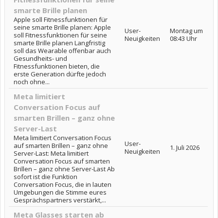
smarte Brille planen
Apple soll Fitnessfunktionen für
seine smarte Brille planen: Apple
User-
Montag um
soll Fitnessfunktionen für seine
Neuigkeiten
08:43 Uhr
smarte Brille planen Langfristig
soll das Wearable offenbar auch
Gesundheits- und
Fitnessfunktionen bieten, die
erste Generation dürfte jedoch
noch ohne...
Meta limitiert
Conversation Focus auf
smarten Brillen – ganz ohne
Server-Last
Meta limitiert Conversation Focus
User-
auf smarten Brillen – ganz ohne
1. Juli 2026
Neuigkeiten
Server-Last: Meta limitiert
Conversation Focus auf smarten
Brillen – ganz ohne Server-Last Ab
sofort ist die Funktion
Conversation Focus, die in lauten
Umgebungen die Stimme eures
Gesprächspartners verstärkt,...
Meta Glasses starten ab