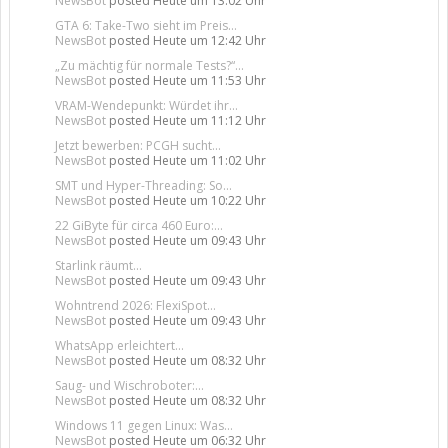
NewsBot
posted
Heute um 13:02 Uhr
GTA 6: Take-Two sieht im Preis...
NewsBot
posted
Heute um 12:42 Uhr
„Zu mächtig für normale Tests?“...
NewsBot
posted
Heute um 11:53 Uhr
VRAM-Wendepunkt: Würdet ihr...
NewsBot
posted
Heute um 11:12 Uhr
Jetzt bewerben: PCGH sucht...
NewsBot
posted
Heute um 11:02 Uhr
SMT und Hyper-Threading: So...
NewsBot
posted
Heute um 10:22 Uhr
22 GiByte für circa 460 Euro:...
NewsBot
posted
Heute um 09:43 Uhr
Starlink räumt...
NewsBot
posted
Heute um 09:43 Uhr
Wohntrend 2026: FlexiSpot...
NewsBot
posted
Heute um 09:43 Uhr
WhatsApp erleichtert...
NewsBot
posted
Heute um 08:32 Uhr
Saug- und Wischroboter:...
NewsBot
posted
Heute um 08:32 Uhr
Windows 11 gegen Linux: Was...
NewsBot
posted
Heute um 06:32 Uhr