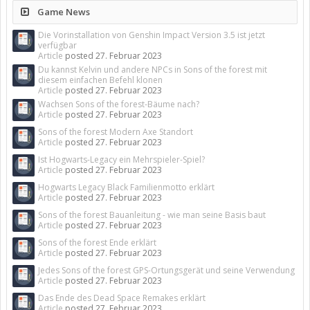
Game News
Die Vorinstallation von Genshin Impact Version 3.5 ist jetzt
verfügbar
Article
posted
27. Februar 2023
Du kannst Kelvin und andere NPCs in Sons of the forest mit
diesem einfachen Befehl klonen
Article
posted
27. Februar 2023
Wachsen Sons of the forest-Bäume nach?
Article
posted
27. Februar 2023
Sons of the forest Modern Axe Standort
Article
posted
27. Februar 2023
Ist Hogwarts-Legacy ein Mehrspieler-Spiel?
Article
posted
27. Februar 2023
Hogwarts Legacy Black Familienmotto erklärt
Article
posted
27. Februar 2023
Sons of the forest Bauanleitung - wie man seine Basis baut
Article
posted
27. Februar 2023
Sons of the forest Ende erklärt
Article
posted
27. Februar 2023
Jedes Sons of the forest GPS-Ortungsgerät und seine Verwendung
Article
posted
27. Februar 2023
Das Ende des Dead Space Remakes erklärt
Article
posted
27. Februar 2023