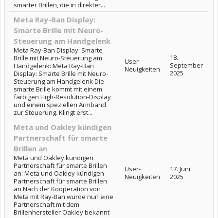
smarter Brillen, die in direkter...
Meta Ray-Ban Display:
Smarte Brille mit Neuro-
Steuerung am Handgelenk
Meta Ray-Ban Display: Smarte
18.
Brille mit Neuro-Steuerung am
User-
September
Handgelenk: Meta Ray-Ban
Neuigkeiten
2025
Display: Smarte Brille mit Neuro-
Steuerung am Handgelenk Die
smarte Brille kommt mit einem
farbigen High-Resolution-Display
und einem speziellen Armband
zur Steuerung. Klingt erst...
Meta und Oakley kündigen
Partnerschaft für smarte
Brillen an
Meta und Oakley kündigen
Partnerschaft für smarte Brillen
User-
17. Juni
an: Meta und Oakley kündigen
Neuigkeiten
2025
Partnerschaft für smarte Brillen
an Nach der Kooperation von
Meta mit Ray-Ban wurde nun eine
Partnerschaft mit dem
Brillenhersteller Oakley bekannt