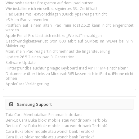
Windowbasiertes Programm auf dem Ipad nutzen
Wie installiere ich ein selbst-signiertes SSL-Zertifikat?
iPad Leiste mit Textvorschlägen (QuickType) reagiert nicht
eSIM im iPad verwenden
Postfach auf einem alten iPad mini (os12.5.2) kann nicht eingerichtet
werden
Apple Pencil Pro lässt sich nicht zu „Wo ist?“ hinzufügen
Geschwindigkeitsverlust (von 800 Mbit auf 50Mbit) im WLAN bei VPN
Aktivierung
Moin, mein iPad reagiert nicht mehr auf die fingersteuerung
Update 26.5.2 eines ipad 3. Generation
Software-Update
Hintergrundbeleuchtung Magic Keyboard iPad Air 11’’ M4 einschalten?
Dokumente über Links zu Microsoft365 lassen sich in iPad u. iPhone nicht
öffnen
AppleCare Verlängerung
Samsung Support
Tata Cara Membatalkan Pinjaman Indodana
Berikut Cara Buka blokr mobile atau wondr bank Terblok?
Berikut Cara Buka blokr mobile atau wondr bank Terblok?
Cara Buka blokr mobile atau wondr bank Terblok?
Cara Buka blokr mobile atau wondr bank Terblok?