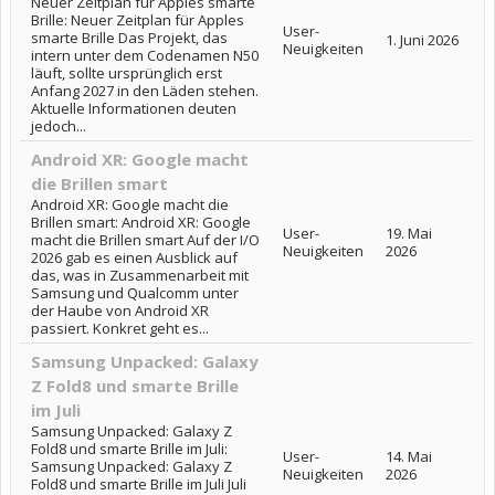
Neuer Zeitplan für Apples smarte
Brille: Neuer Zeitplan für Apples
User-
smarte Brille Das Projekt, das
1. Juni 2026
Neuigkeiten
intern unter dem Codenamen N50
läuft, sollte ursprünglich erst
Anfang 2027 in den Läden stehen.
Aktuelle Informationen deuten
jedoch...
Android XR: Google macht
die Brillen smart
Android XR: Google macht die
Brillen smart: Android XR: Google
User-
19. Mai
macht die Brillen smart Auf der I/O
Neuigkeiten
2026
2026 gab es einen Ausblick auf
das, was in Zusammenarbeit mit
Samsung und Qualcomm unter
der Haube von Android XR
passiert. Konkret geht es...
Samsung Unpacked: Galaxy
Z Fold8 und smarte Brille
im Juli
Samsung Unpacked: Galaxy Z
Fold8 und smarte Brille im Juli:
User-
14. Mai
Samsung Unpacked: Galaxy Z
Neuigkeiten
2026
Fold8 und smarte Brille im Juli Juli