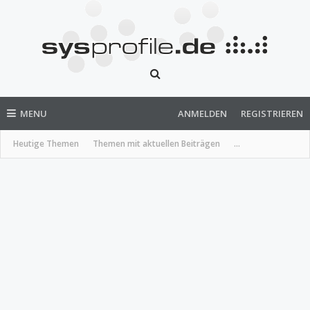
MENU
ANMELDEN
REGISTRIEREN
Heutige Themen
Themen mit aktuellen Beiträgen
...