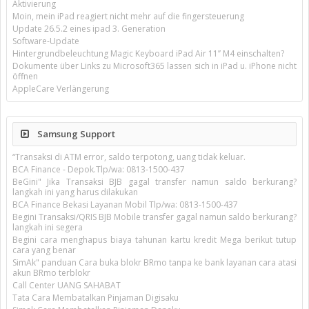
Aktivierung
Moin, mein iPad reagiert nicht mehr auf die fingersteuerung
Update 26.5.2 eines ipad 3. Generation
Software-Update
Hintergrundbeleuchtung Magic Keyboard iPad Air 11’’ M4 einschalten?
Dokumente über Links zu Microsoft365 lassen sich in iPad u. iPhone nicht
öffnen
AppleCare Verlängerung
Samsung Support
“Transaksi di ATM error, saldo terpotong, uang tidak keluar.
BCA Finance - Depok.Tlp/wa: 0813-1500-437
BeGini" Jika Transaksi BJB gagal transfer namun saldo berkurang?
langkah ini yang harus dilakukan
BCA Finance Bekasi Layanan Mobil Tlp/wa: 0813-1500-437
Begini Transaksi/QRIS BJB Mobile transfer gagal namun saldo berkurang?
langkah ini segera
Begini cara menghapus biaya tahunan kartu kredit Mega berikut tutup
cara yang benar
SimAk" panduan Cara buka blokr BRmo tanpa ke bank layanan cara atasi
akun BRmo terblokr
Call Center UANG SAHABAT
Tata Cara Membatalkan Pinjaman Digisaku