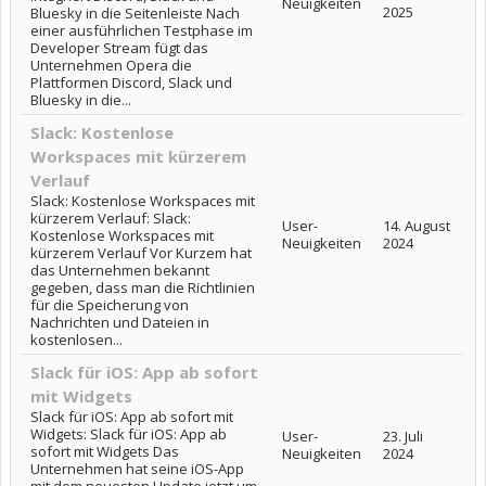
Neuigkeiten
2025
Bluesky in die Seitenleiste Nach
einer ausführlichen Testphase im
Developer Stream fügt das
Unternehmen Opera die
Plattformen Discord, Slack und
Bluesky in die...
Slack: Kostenlose
Workspaces mit kürzerem
Verlauf
Slack: Kostenlose Workspaces mit
kürzerem Verlauf: Slack:
User-
14. August
Kostenlose Workspaces mit
Neuigkeiten
2024
kürzerem Verlauf Vor Kurzem hat
das Unternehmen bekannt
gegeben, dass man die Richtlinien
für die Speicherung von
Nachrichten und Dateien in
kostenlosen...
Slack für iOS: App ab sofort
mit Widgets
Slack für iOS: App ab sofort mit
Widgets: Slack für iOS: App ab
User-
23. Juli
sofort mit Widgets Das
Neuigkeiten
2024
Unternehmen hat seine iOS-App