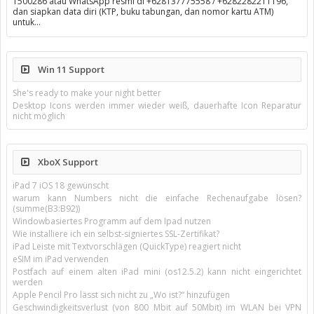
1500286 atau WhatsApp resmi di +628137775558 / +6282282211196,
dan siapkan data diri (KTP, buku tabungan, dan nomor kartu ATM)
untuk…
Win 11 Support
She's ready to make your night better
Desktop Icons werden immer wieder weiß, dauerhafte Icon Reparatur
nicht möglich
XboX Support
iPad 7 iOS 18 gewünscht
warum kann Numbers nicht die einfache Rechenaufgabe lösen?
(summe(B3:B92))
Windowbasiertes Programm auf dem Ipad nutzen
Wie installiere ich ein selbst-signiertes SSL-Zertifikat?
iPad Leiste mit Textvorschlägen (QuickType) reagiert nicht
eSIM im iPad verwenden
Postfach auf einem alten iPad mini (os12.5.2) kann nicht eingerichtet
werden
Apple Pencil Pro lässt sich nicht zu „Wo ist?“ hinzufügen
Geschwindigkeitsverlust (von 800 Mbit auf 50Mbit) im WLAN bei VPN