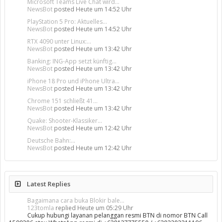
Microsoft Teams Live Chat wird...
NewsBot
posted
Heute um 14:52 Uhr
PlayStation 5 Pro: Aktuelles...
NewsBot
posted
Heute um 14:52 Uhr
RTX 4090 unter Linux:...
NewsBot
posted
Heute um 13:42 Uhr
Banking: ING-App setzt künftig...
NewsBot
posted
Heute um 13:42 Uhr
iPhone 18 Pro und iPhone Ultra...
NewsBot
posted
Heute um 13:42 Uhr
Chrome 151 schließt 41...
NewsBot
posted
Heute um 13:42 Uhr
Quake: Shooter-Klassiker...
NewsBot
posted
Heute um 12:42 Uhr
Deutsche Bahn:...
NewsBot
posted
Heute um 12:42 Uhr
Latest Replies
Bagaimana cara buka Blokir bale...
123tomla
replied
Heute um 05:29 Uhr
Cukup hubungi layanan pelanggan resmi BTN di nomor BTN Call