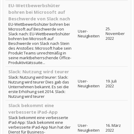
EU-Wettbewerbshüter
bohren bei Microsoft auf
Beschwerde von Slack nach
EU-Wettbewerbshüter bohren bei
25.
Microsoft auf Beschwerde von
User-
November
Slack nach: EU-Wettbewerbshüter
Neuigkeiten
2022
bohren bei Microsoft auf
Beschwerde von Slack nach Stein
des Anstoßes: Microsoft habe sein
Produkt Teams unrechtmäßig in
seine marktbeherrschende Office-
Produktivitätssuite...
Slack: Nutzung wird teurer
Slack: Nutzung wird teurer: Slack:
User-
19. Juli
Nutzung wird teurer Dies gab das
Neuigkeiten
2022
Unternehmen bekannt. Es sei die
erste Erhöhung seit 2014. Slack:
Nutzung wird teurer
Slack bekommt eine
verbesserte iPad-App
Slack bekommt eine verbesserte
iPad-App: Slack bekommt eine
User-
16. März
verbesserte iPad-App Nun hat der
Neuigkeiten
2022
Dienst für Business-