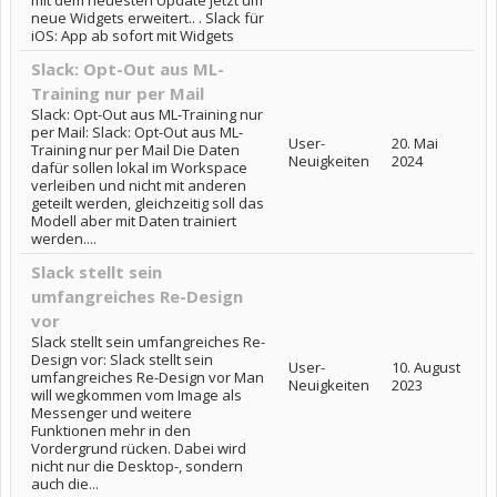
mit dem neuesten Update jetzt um
neue Widgets erweitert.. . Slack für
iOS: App ab sofort mit Widgets
Slack: Opt-Out aus ML-
Training nur per Mail
Slack: Opt-Out aus ML-Training nur
per Mail: Slack: Opt-Out aus ML-
User-
20. Mai
Training nur per Mail Die Daten
Neuigkeiten
2024
dafür sollen lokal im Workspace
verleiben und nicht mit anderen
geteilt werden, gleichzeitig soll das
Modell aber mit Daten trainiert
werden....
Slack stellt sein
umfangreiches Re-Design
vor
Slack stellt sein umfangreiches Re-
Design vor: Slack stellt sein
User-
10. August
umfangreiches Re-Design vor Man
Neuigkeiten
2023
will wegkommen vom Image als
Messenger und weitere
Funktionen mehr in den
Vordergrund rücken. Dabei wird
nicht nur die Desktop-, sondern
auch die...