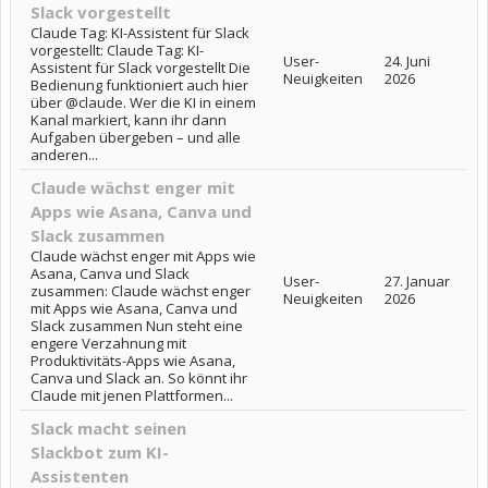
Slack vorgestellt
Claude Tag: KI-Assistent für Slack
vorgestellt: Claude Tag: KI-
User-
24. Juni
Assistent für Slack vorgestellt Die
Neuigkeiten
2026
Bedienung funktioniert auch hier
über @claude. Wer die KI in einem
Kanal markiert, kann ihr dann
Aufgaben übergeben – und alle
anderen...
Claude wächst enger mit
Apps wie Asana, Canva und
Slack zusammen
Claude wächst enger mit Apps wie
Asana, Canva und Slack
User-
27. Januar
zusammen: Claude wächst enger
Neuigkeiten
2026
mit Apps wie Asana, Canva und
Slack zusammen Nun steht eine
engere Verzahnung mit
Produktivitäts-Apps wie Asana,
Canva und Slack an. So könnt ihr
Claude mit jenen Plattformen...
Slack macht seinen
Slackbot zum KI-
Assistenten