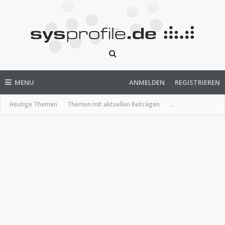
MENU
ANMELDEN
REGISTRIEREN
Heutige Themen
Themen mit aktuellen Beiträgen
...