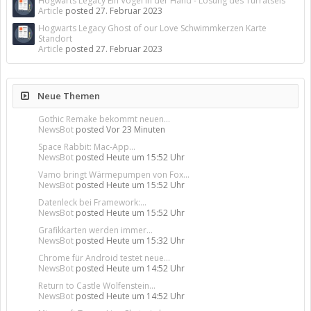
Hogwarts Legacy Ein Vogel in der Hand - Lösung des Türrätsels
Article
posted
27. Februar 2023
Hogwarts Legacy Ghost of our Love Schwimmkerzen Karte
Standort
Article
posted
27. Februar 2023
Neue Themen
Gothic Remake bekommt neuen...
NewsBot
posted
Vor 23 Minuten
Space Rabbit: Mac-App...
NewsBot
posted
Heute um 15:52 Uhr
Vamo bringt Wärmepumpen von Fox...
NewsBot
posted
Heute um 15:52 Uhr
Datenleck bei Framework:...
NewsBot
posted
Heute um 15:52 Uhr
Grafikkarten werden immer...
NewsBot
posted
Heute um 15:32 Uhr
Chrome für Android testet neue...
NewsBot
posted
Heute um 14:52 Uhr
Return to Castle Wolfenstein...
NewsBot
posted
Heute um 14:52 Uhr