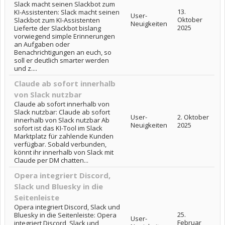
Slack macht seinen Slackbot zum
13.
KI-Assistenten: Slack macht seinen
User-
Oktober
Slackbot zum KI-Assistenten
Neuigkeiten
2025
Lieferte der Slackbot bislang
vorwiegend simple Erinnerungen
an Aufgaben oder
Benachrichtigungen an euch, so
soll er deutlich smarter werden
und z....
Claude ab sofort innerhalb
von Slack nutzbar
Claude ab sofort innerhalb von
Slack nutzbar: Claude ab sofort
User-
2. Oktober
innerhalb von Slack nutzbar Ab
Neuigkeiten
2025
sofort ist das KI-Tool im Slack
Marktplatz für zahlende Kunden
verfügbar. Sobald verbunden,
könnt ihr innerhalb von Slack mit
Claude per DM chatten...
Opera integriert Discord,
Slack und Bluesky in die
Seitenleiste
Opera integriert Discord, Slack und
25.
Bluesky in die Seitenleiste: Opera
User-
Februar
integriert Discord, Slack und