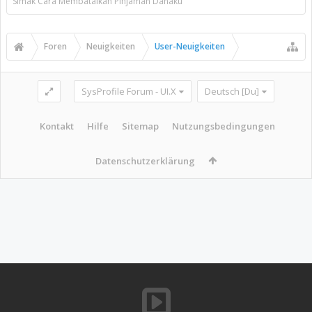
Simak Cara Membatalkan Pinjaman Danaku
Foren
Neuigkeiten
User-Neuigkeiten
SysProfile Forum - UI.X
Deutsch [Du]
Kontakt
Hilfe
Sitemap
Nutzungsbedingungen
Datenschutzerklärung