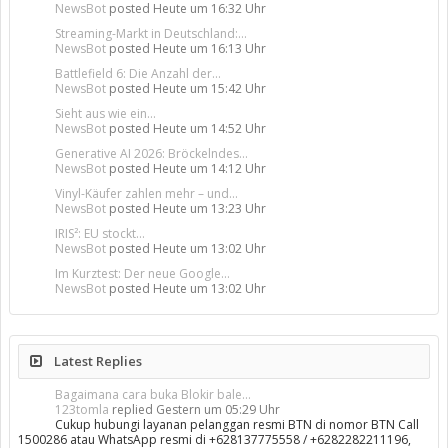
NewsBot
posted
Heute um 16:32 Uhr
Streaming-Markt in Deutschland:...
NewsBot
posted
Heute um 16:13 Uhr
Battlefield 6: Die Anzahl der...
NewsBot
posted
Heute um 15:42 Uhr
Sieht aus wie ein...
NewsBot
posted
Heute um 14:52 Uhr
Generative AI 2026: Bröckelndes...
NewsBot
posted
Heute um 14:12 Uhr
Vinyl-Käufer zahlen mehr – und...
NewsBot
posted
Heute um 13:23 Uhr
IRIS²: EU stockt...
NewsBot
posted
Heute um 13:02 Uhr
Im Kurztest: Der neue Google...
NewsBot
posted
Heute um 13:02 Uhr
Latest Replies
Bagaimana cara buka Blokir bale...
123tomla
replied
Gestern um 05:29 Uhr
Cukup hubungi layanan pelanggan resmi BTN di nomor BTN Call
1500286 atau WhatsApp resmi di +628137775558 / +6282282211196,