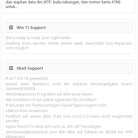
dan siapkan data diri (KTP, buku tabungan, dan nomor kartu ATM)
untuk…
Win 11 Support
She's ready to make your night better
Desktop Icons werden immer wieder weiß, dauerhafte Icon Reparatur
nicht möglich
XboX Support
iPad 7 iOS 18 gewünscht
warum kann Numbers nicht die einfache Rechenaufgabe lösen?
(summe(B3:B92))
Windowbasiertes Programm auf dem Ipad nutzen
Wie installiere ich ein selbst-signiertes SSL-Zertifikat?
iPad Leiste mit Textvorschlägen (QuickType) reagiert nicht
eSIM im iPad verwenden
Postfach auf einem alten iPad mini (os12.5.2) kann nicht eingerichtet
werden
Apple Pencil Pro lässt sich nicht zu „Wo ist?“ hinzufügen
Geschwindigkeitsverlust (von 800 Mbit auf 50Mbit) im WLAN bei VPN
Aktivierung