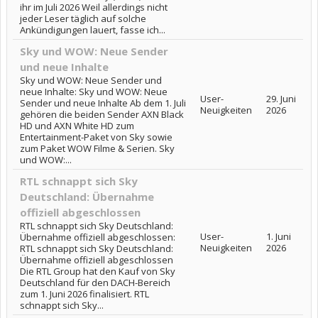
ihr im Juli 2026 Weil allerdings nicht
jeder Leser täglich auf solche
Ankündigungen lauert, fasse ich...
Sky und WOW: Neue Sender
und neue Inhalte
Sky und WOW: Neue Sender und
neue Inhalte: Sky und WOW: Neue
User-
29. Juni
Sender und neue Inhalte Ab dem 1. Juli
Neuigkeiten
2026
gehören die beiden Sender AXN Black
HD und AXN White HD zum
Entertainment-Paket von Sky sowie
zum Paket WOW Filme & Serien. Sky
und WOW:...
RTL schnappt sich Sky
Deutschland: Übernahme
offiziell abgeschlossen
RTL schnappt sich Sky Deutschland:
User-
1. Juni
Übernahme offiziell abgeschlossen:
Neuigkeiten
2026
RTL schnappt sich Sky Deutschland:
Übernahme offiziell abgeschlossen
Die RTL Group hat den Kauf von Sky
Deutschland für den DACH-Bereich
zum 1. Juni 2026 finalisiert. RTL
schnappt sich Sky...