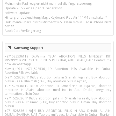
Moin, mein iPad reagiert nicht mehr auf die fingersteuerung
Update 26.5.2 eines ipad 3. Generation
Software-Update
Hintergrundbeleuchtung Magic Keyboard iPad Air 11’’ M4 einschalten?
Dokumente über Links zu Microsoft365 lassen sich in iPad u. iPhone nicht
öffnen
AppleCare Verlängerung
Samsung Support
+971528536119 Dr.Velma “BUY ABORTION PILLS MIFEGEST KIT,
MISOPROTONE, CYTOTEC PILLS IN DUBAI, ABU DHABI,UAE” Contact me
now via whatsapp…
Kuwait,+971 +971_528536_119 Abortion Pills Available In Dubai,
Abortion Pills Available
(+971_528536_119)Buy abortion pills in Sharjah Fujairah, Buy abortion
pills in Ras Al Khaimah (RAK), Buy abortion pills in Ajman,
+971528536119 #BUY Abortion PILLS/medicine in Fujairah, abortion
medicine in Alain, abortion medicine in Abu Dhabi, pregnancy
termination pills in Dub
+971_528536_119)Buy abortion pills in Sharjah Fujairah, Buy abortion
pills in Ras Al Khaimah (RAK), Buy abortion pills in Ajman, Buy abortion
pills in
+971_528536_119)|^) BUY ABORTION PILLS IN ABU DHABI, AL AIN,
DUBAI, SHARJAH, UAE ,Tablets /mifegest kit Available in Dubai, Sharjah,