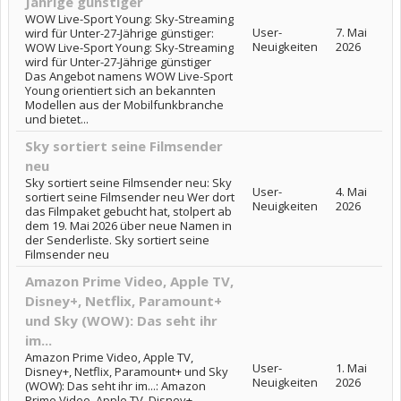
Jährige günstiger
WOW Live-Sport Young: Sky-Streaming
User-
7. Mai
wird für Unter-27-Jährige günstiger:
Neuigkeiten
2026
WOW Live-Sport Young: Sky-Streaming
wird für Unter-27-Jährige günstiger
Das Angebot namens WOW Live-Sport
Young orientiert sich an bekannten
Modellen aus der Mobilfunkbranche
und bietet...
Sky sortiert seine Filmsender
neu
Sky sortiert seine Filmsender neu: Sky
User-
4. Mai
sortiert seine Filmsender neu Wer dort
Neuigkeiten
2026
das Filmpaket gebucht hat, stolpert ab
dem 19. Mai 2026 über neue Namen in
der Senderliste. Sky sortiert seine
Filmsender neu
Amazon Prime Video, Apple TV,
Disney+, Netflix, Paramount+
und Sky (WOW): Das seht ihr
im...
Amazon Prime Video, Apple TV,
User-
1. Mai
Disney+, Netflix, Paramount+ und Sky
Neuigkeiten
2026
(WOW): Das seht ihr im...: Amazon
Prime Video, Apple TV, Disney+,