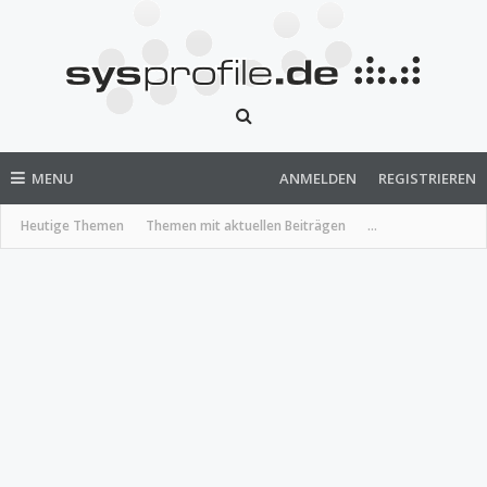
MENU
ANMELDEN
REGISTRIEREN
Heutige Themen
Themen mit aktuellen Beiträgen
...