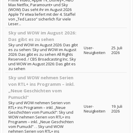
Prime Video, Apple TV, Disney+, HBO
Max Netflix, Paramount+ und Sky
(WOW): Das seht ihr im August 2026
Apple TV etwa liefert mit der 4. Staffel
von „Ted Lasso“ sicherlich für viele
Leser...
Sky und WOW im August 2026:
Das gibt es zu sehen
Sky und WOW im August 2026: Das gibt
User-
25. Juli
es zu sehen: Sky und WOW im August
Neuigkeiten
2026
2026: Das gibt es zu sehen All Rights
Reserved. / CBS Broadcasting Inc. Sky
und WOW im August 2026: Das gibt es
zu sehen
Sky und WOW nehmen Serien
von RTL+ ins Programm – inkl.
„Neue Geschichten vom
Pumuckl“
Sky und WOW nehmen Serien von
User-
19. Juli
RTL+ ins Programm – inkl. „Neue
Neuigkeiten
2026
Geschichten vom Pumuckl“: Sky und
WOW nehmen Serien von RTL+ ins
Programm – inkl. „Neue Geschichten
vom Pumuckl“ . . Sky und WOW
nehmen Serien von RTL+ ins