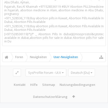
Abu Dhabi, Ajman,
Fujairah, Ras Al Khaimah +971528536119 #BUY Abortion PILLS/medicine
in Fujairah, abortion medicine in Alain, abortion medicine in Abu Dhabi,
pregnancy
+971_528536_119) Buy abortion pills in Kuwait, Abortion Pills Available In
Dubai, Abortion Pills Available
+971_528536_119) Buy abortion pills in Kuwait, Abortion Pills Available In
Dubai, Abortion Pills Available
[+971528536119}*})* _ Abortion Pills In dubai))((misoprostol&cytotec
available in dubai,abortion pills for sale in dubai Abortion pills For sale
in Du
Foren
Neuigkeiten
User-Neuigkeiten
SysProfile Forum - UI.X
Deutsch [Du]
Kontakt
Hilfe
Sitemap
Nutzungsbedingungen
Datenschutzerklärung