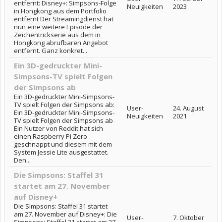
entfernt: Disney+: Simpsons-Folge
Neuigkeiten
2023
in Hongkong aus dem Portfolio
entfernt Der Streamingdienst hat
nun eine weitere Episode der
Zeichentrickserie aus dem in
Hongkong abrufbaren Angebot
entfernt. Ganz konkret...
Ein 3D-gedruckter Mini-
Simpsons-TV spielt Folgen
der Simpsons ab
Ein 3D-gedruckter Mini-Simpsons-
TV spielt Folgen der Simpsons ab:
User-
24. August
Ein 3D-gedruckter Mini-Simpsons-
Neuigkeiten
2021
TV spielt Folgen der Simpsons ab
Ein Nutzer von Reddit hat sich
einen Raspberry Pi Zero
geschnappt und diesem mit dem
System Jessie Lite ausgestattet.
Den...
Die Simpsons: Staffel 31
startet am 27. November
auf Disney+
Die Simpsons: Staffel 31 startet
am 27. November auf Disney+: Die
User-
7. Oktober
Simpsons: Staffel 31 startet am 27.