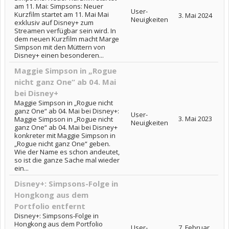
am 11. Mai: Simpsons: Neuer
User-
Kurzfilm startet am 11. Mai Mai
3. Mai 2024
Neuigkeiten
exklusiv auf Disney+ zum
Streamen verfügbar sein wird. In
dem neuen Kurzfilm macht Marge
Simpson mit den Müttern von
Disney+ einen besonderen...
Maggie Simpson in „Rogue
nicht ganz One“ ab 04. Mai
bei Disney+
Maggie Simpson in „Rogue nicht
ganz One“ ab 04. Mai bei Disney+:
User-
3. Mai 2023
Maggie Simpson in „Rogue nicht
Neuigkeiten
ganz One“ ab 04. Mai bei Disney+
konkreter mit Maggie Simpson in
„Rogue nicht ganz One“ geben.
Wie der Name es schon andeutet,
so ist die ganze Sache mal wieder
ein...
Disney+: Simpsons-Folge in
Hongkong aus dem
Portfolio entfernt
Disney+: Simpsons-Folge in
Hongkong aus dem Portfolio
User-
7. Februar