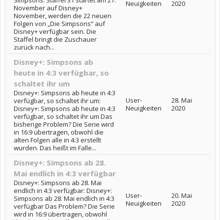
Neuigkeiten
2020
November auf Disney+
November, werden die 22 neuen
Folgen von „Die Simpsons“ auf
Disney+ verfügbar sein. Die
Staffel bringt die Zuschauer
zurück nach...
Disney+: Simpsons ab
heute in 4:3 verfügbar, so
schaltet ihr um
Disney+: Simpsons ab heute in 4:3
User-
28. Mai
verfügbar, so schaltet ihr um:
Neuigkeiten
2020
Disney+: Simpsons ab heute in 4:3
verfügbar, so schaltet ihr um Das
bisherige Problem? Die Serie wird
in 16:9 übertragen, obwohl die
alten Folgen alle in 4:3 erstellt
wurden. Das heißt im Falle...
Disney+: Simpsons ab 28.
Mai endlich in 4:3 verfügbar
Disney+: Simpsons ab 28. Mai
endlich in 4:3 verfügbar: Disney+:
User-
20. Mai
Simpsons ab 28. Mai endlich in 4:3
Neuigkeiten
2020
verfügbar Das Problem? Die Serie
wird in 16:9 übertragen, obwohl