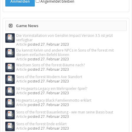
Angemeldet bleiben
Game News
Die Vorinstallation von Genshin Impact Version 3.5 ist jetzt
verfügbar
Article
posted
27. Februar 2023
Du kannst Kelvin und andere NPCs in Sons of the forest mit
diesem einfachen Befehl klonen
Article
posted
27. Februar 2023
Wachsen Sons of the forest-Bäume nach?
Article
posted
27. Februar 2023
Sons of the forest Modern Axe Standort
Article
posted
27. Februar 2023
Ist Hogwarts-Legacy ein Mehrspieler-Spiel?
Article
posted
27. Februar 2023
Hogwarts Legacy Black Familienmotto erklärt
Article
posted
27. Februar 2023
Sons of the forest Bauanleitung - wie man seine Basis baut
Article
posted
27. Februar 2023
Sons of the forest Ende erklärt
Article
posted
27. Februar 2023