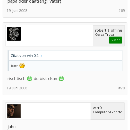
papa oder daat(engl. vater)
19. Juni 2008
#69
robert_t_offline
Cerca Trova
S-Mod
Zitat von wirr0.2:
↑
bart.
rischtisch
du bist dran
19. Juni 2008
#70
wirr0
Computer-Experte
juhu..