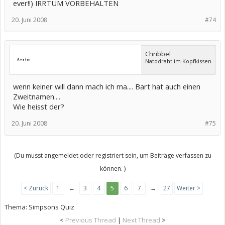
ever!!) IRRTUM VORBEHALTEN
20. Juni 2008
#74
Chribbel
Natodraht im Kopfkissen
wenn keiner will dann mach ich ma.... Bart hat auch einen
Zweitnamen....
Wie heisst der?
20. Juni 2008
#75
(Du musst angemeldet oder registriert sein, um Beiträge verfassen zu
können. )
< Zurück
1
←
3
4
5
6
7
→
27
Weiter >
Thema:
Simpsons Quiz
<
Previous Thread
|
Next Thread
>