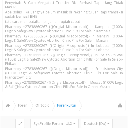
Penyebab & Cara Mengatasi Transfer BNI Berhasil Tapi Uang Tidak
Masuk
Apa solusi jika uangnya belum masuk di rekening tujuan, tapi transaksi
sudah berhasil BNI?
tata cara membatalkan pinjaman rupiah cepat
Pharmacy +27838860267 {{{Origial Misoprostol}} In Kampala ((100%
Legit & Safe))New Cytotec Abortion Clinic Pills For Sale In Kampala
Pharmacy +27838860267 {{{Origial Misoprostol}} In Manzini ((100%
Legit & Safe))New Cytotec Abortion Clinic Pills For Sale In Manzini
Pharmacy +27838860267 {{{Origial Misoprostol}} In Lobatse ((100%
Legit & Safe))New Cytotec Abortion Clinic Pills For Sale In Lobatse
Pharmacy +27838860267 {{{Origial Misoprostol}} In Selebi-Phikwe
((100% Legit & Safe))New Cytotec Abortion Clinic Pills For Sale In Selebi-
Phikwe
Pharmacy +27838860267 {{{Origial Misoprostol}} In Francistown City
((100% Legit & Safe))New Cytotec Abortion Clinic Pills For Sale In
Francistown City
Pharmacy +27838860267 {{{Origial Misoprostol}} In Muscat ((100% Legit
& Safe))New Cytotec Abortion Clinic Pills For Sale In Oman, Muscat
Foren
Offtopic
Forenkultur
SysProfile Forum - UI.X
Deutsch [Du]