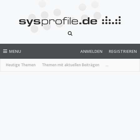
MENU
ANMELDEN
REGISTRIEREN
Heutige Themen
Themen mit aktuellen Beiträgen
...