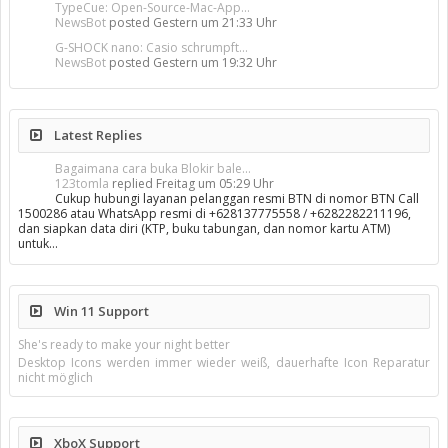
TypeCue: Open-Source-Mac-App...
NewsBot
posted
Gestern um 21:33 Uhr
G-SHOCK nano: Casio schrumpft...
NewsBot
posted
Gestern um 19:32 Uhr
Latest Replies
Bagaimana cara buka Blokir bale...
123tomla
replied
Freitag um 05:29 Uhr
Cukup hubungi layanan pelanggan resmi BTN di nomor BTN Call
1500286 atau WhatsApp resmi di +628137775558 / +6282282211196,
dan siapkan data diri (KTP, buku tabungan, dan nomor kartu ATM)
untuk…
Win 11 Support
She's ready to make your night better
Desktop Icons werden immer wieder weiß, dauerhafte Icon Reparatur
nicht möglich
XboX Support