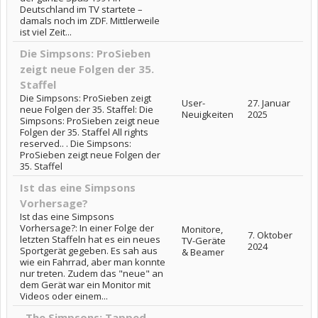
Deutschland im TV startete –
damals noch im ZDF. Mittlerweile
ist viel Zeit...
Die Simpsons: ProSieben
zeigt neue Folgen der 35.
Staffel
Die Simpsons: ProSieben zeigt
User-
27. Januar
neue Folgen der 35. Staffel: Die
Neuigkeiten
2025
Simpsons: ProSieben zeigt neue
Folgen der 35. Staffel All rights
reserved.. . Die Simpsons:
ProSieben zeigt neue Folgen der
35. Staffel
Ist das eine Simpsons
Vorhersage?
Ist das eine Simpsons
Vorhersage?: In einer Folge der
Monitore,
7. Oktober
letzten Staffeln hat es ein neues
TV-Geräte
2024
Sportgerät gegeben. Es sah aus
& Beamer
wie ein Fahrrad, aber man konnte
nur treten. Zudem das "neue" an
dem Gerät war ein Monitor mit
Videos oder einem...
„The Simpsons: Tapped