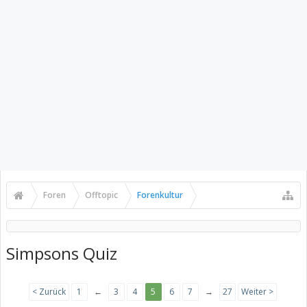
Foren
Offtopic
Forenkultur
Simpsons Quiz
< Zurück
1
←
3
4
5
6
7
→
27
Weiter >