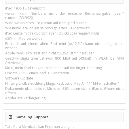
iPad 7 iOS 18 gewünscht
warum kann Numbers nicht die einfache Rechenaufgabe lösen?
(summe(B3:B92))
Windowbasiertes Programm auf dem Ipad nutzen
Wie installiere ich ein selbst-signiertes SSL-Zertifikat?
iPad Leiste mit Textvorschlägen (QuickType) reagiert nicht
eSIM im iPad verwenden
Postfach auf einem alten iPad mini (os12.5.2) kann nicht eingerichtet
werden
Apple Pencil Pro lässt sich nicht zu „Wo ist?“ hinzufügen
Geschwindigkeitsverlust (von 800 Mbit auf 50Mbit) im WLAN bei VPN
Aktivierung
Moin, mein iPad reagiert nicht mehr auf die fingersteuerung
Update 26.5.2 eines ipad 3. Generation
Software-Update
Hintergrundbeleuchtung Magic Keyboard iPad Air 11’’ M4 einschalten?
Dokumente über Links zu Microsoft365 lassen sich in iPad u. iPhone nicht
öffnen
AppleCare Verlängerung
Samsung Support
Tata Cara Membatalkan Pinjaman Uangme