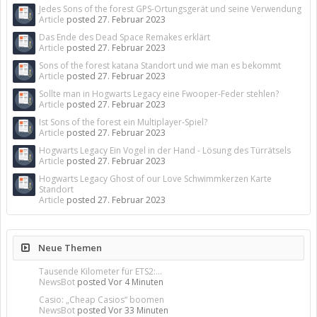
Jedes Sons of the forest GPS-Ortungsgerät und seine Verwendung
Article
posted
27. Februar 2023
Das Ende des Dead Space Remakes erklärt
Article
posted
27. Februar 2023
Sons of the forest katana Standort und wie man es bekommt
Article
posted
27. Februar 2023
Sollte man in Hogwarts Legacy eine Fwooper-Feder stehlen?
Article
posted
27. Februar 2023
Ist Sons of the forest ein Multiplayer-Spiel?
Article
posted
27. Februar 2023
Hogwarts Legacy Ein Vogel in der Hand - Lösung des Türrätsels
Article
posted
27. Februar 2023
Hogwarts Legacy Ghost of our Love Schwimmkerzen Karte
Standort
Article
posted
27. Februar 2023
Neue Themen
Tausende Kilometer für ETS2:...
NewsBot
posted
Vor 4 Minuten
Casio: „Cheap Casios“ boomen
NewsBot
posted
Vor 33 Minuten