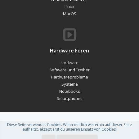
Linux
MacOS
Hardware Foren
Hardware:
Software und Treiber
Hardwareprobleme
Systeme
Notebooks
Smartphones
Diese Seite verwendet Cookies. Wenn du dich weiterhin auf dieser Seite
Forum software by XenForo™
-
Deutsch von xenDach
aufhältst, akzeptierst du unseren Einsatz von Cookies.
Theme designed by
ThemeHouse
.