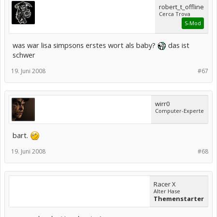
robert_t_offline
Cerca Trova
S-Mod
was war lisa simpsons erstes wort als baby?
das ist
schwer
19. Juni 2008
#67
wirr0
Computer-Experte
bart.
19. Juni 2008
#68
Racer X
Alter Hase
Themenstarter