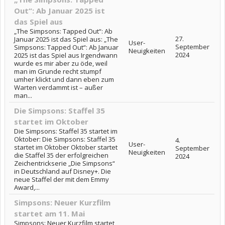
Out“: Ab Januar 2025 ist
das Spiel aus
„The Simpsons: Tapped Out“: Ab
27.
Januar 2025 ist das Spiel aus: „The
User-
September
Simpsons: Tapped Out“: Ab Januar
Neuigkeiten
2024
2025 ist das Spiel aus Irgendwann
wurde es mir aber zu öde, weil
man im Grunde recht stumpf
umher klickt und dann eben zum
Warten verdammt ist – außer
man...
Die Simpsons: Staffel 35
startet im Oktober
Die Simpsons: Staffel 35 startet im
Oktober: Die Simpsons: Staffel 35
4.
User-
startet im Oktober Oktober startet
September
Neuigkeiten
die Staffel 35 der erfolgreichen
2024
Zeichentrickserie „Die Simpsons“
in Deutschland auf Disney+. Die
neue Staffel der mit dem Emmy
Award,...
Simpsons: Neuer Kurzfilm
startet am 11. Mai
Simpsons: Neuer Kurzfilm startet