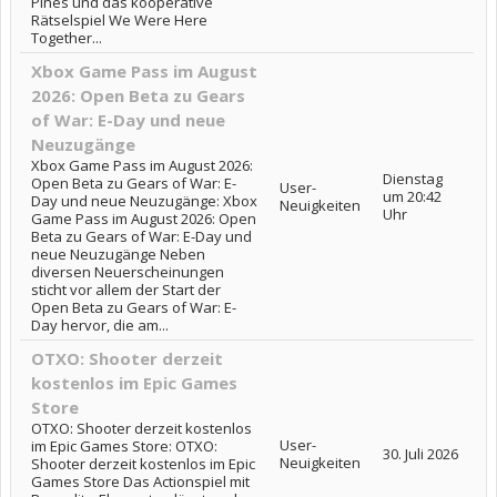
Pines und das kooperative
Rätselspiel We Were Here
Together...
Xbox Game Pass im August
2026: Open Beta zu Gears
of War: E-Day und neue
Neuzugänge
Xbox Game Pass im August 2026:
Dienstag
Open Beta zu Gears of War: E-
User-
um 20:42
Day und neue Neuzugänge: Xbox
Neuigkeiten
Uhr
Game Pass im August 2026: Open
Beta zu Gears of War: E-Day und
neue Neuzugänge Neben
diversen Neuerscheinungen
sticht vor allem der Start der
Open Beta zu Gears of War: E-
Day hervor, die am...
OTXO: Shooter derzeit
kostenlos im Epic Games
Store
OTXO: Shooter derzeit kostenlos
User-
im Epic Games Store: OTXO:
30. Juli 2026
Neuigkeiten
Shooter derzeit kostenlos im Epic
Games Store Das Actionspiel mit