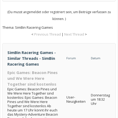
(Du musst angemeldet oder registriert sein, um Beiträge verfassen zu
können. )
Thema:
SimBin Racering Games
<
Previous Thread
|
Next Thread
>
SimBin Racering Games -
Similar Threads - SimBin
Forum
Datum
Racering Games
Epic Games: Beacon Pines
und We Were Here
Together sind kostenlos
Epic Games: Beacon Pines und
We Were Here Together sind
Donnerstag
User-
kostenlos: Epic Games: Beacon
um 18:32
Neuigkeiten
Pines und We Were Here
Uhr
Together sind kostenlos Ab
heute um 17 Uhr könnt ihr euch
das Mystery-Adventure Beacon