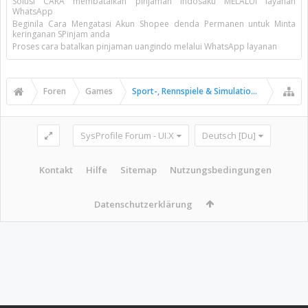
Solusi CARA membatalkan pinjaman indosaku MELALUI layanan
WhatsApp
Beginila Cara Mengatasi Akun Shopee denda Permanen untuk Minta
keringanan SPinjam anda
Proses cara batalkan pinjaman uangindo melalui WhatsApp layanan
Foren
Games
Sport-, Rennspiele & Simulationen
SysProfile Forum - UI.X
Deutsch [Du]
Kontakt
Hilfe
Sitemap
Nutzungsbedingungen
Datenschutzerklärung