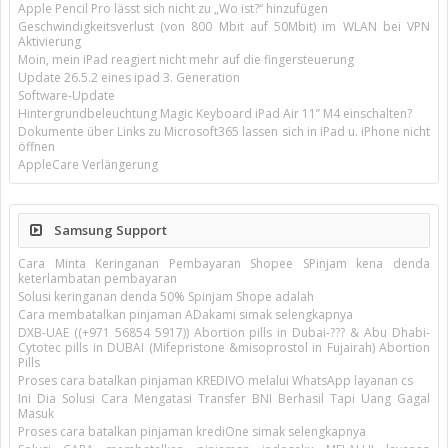
Apple Pencil Pro lässt sich nicht zu „Wo ist?“ hinzufügen
Geschwindigkeitsverlust (von 800 Mbit auf 50Mbit) im WLAN bei VPN
Aktivierung
Moin, mein iPad reagiert nicht mehr auf die fingersteuerung
Update 26.5.2 eines ipad 3. Generation
Software-Update
Hintergrundbeleuchtung Magic Keyboard iPad Air 11’’ M4 einschalten?
Dokumente über Links zu Microsoft365 lassen sich in iPad u. iPhone nicht
öffnen
AppleCare Verlängerung
Samsung Support
Cara Minta Keringanan Pembayaran Shopee SPinjam kena denda
keterlambatan pembayaran
Solusi keringanan denda 50% Spinjam Shope adalah
Cara membatalkan pinjaman ADakami simak selengkapnya
DXB-UAE ((+971 56854 5917)) Abortion pills in Dubai-??? & Abu Dhabi-
Cytotec pills in DUBAI (Mifepristone &misoprostol in Fujairah) Abortion
Pills
Proses cara batalkan pinjaman KREDIVO melalui WhatsApp layanan cs
Ini Dia Solusi Cara Mengatasi Transfer BNI Berhasil Tapi Uang Gagal
Masuk
Proses cara batalkan pinjaman krediOne simak selengkapnya