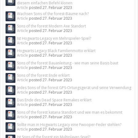
diesem einfachen Befehl klonen
Article
posted
27. Februar 2023
Wachsen Sons of the forest-Bäume nach?
Article
posted
27. Februar 2023
Sons of the forest Modern Axe Standort
Article
posted
27. Februar 2023
Ist Hogwarts-Legacy ein Mehrspieler-Spiel?
Article
posted
27. Februar 2023
Hogwarts Legacy Black Familienmotto erklärt
Article
posted
27. Februar 2023
Sons of the forest Bauanleitung - wie man seine Basis baut
Article
posted
27. Februar 2023
Sons of the forest Ende erklärt
Article
posted
27. Februar 2023
Jedes Sons of the forest GPS-Ortungsgerät und seine Verwendung
Article
posted
27. Februar 2023
Das Ende des Dead Space Remakes erklärt
Article
posted
27. Februar 2023
Sons of the forest katana Standort und wie man es bekommt
Article
posted
27. Februar 2023
Sollte man in Hogwarts Legacy eine Fwooper-Feder stehlen?
Article
posted
27. Februar 2023
Ist Sons of the forest ein Multiplayer-Spiel?