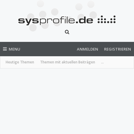
MENU
ANMELDEN
REGISTRIEREN
Heutige Themen
Themen mit aktuellen Beiträgen
...