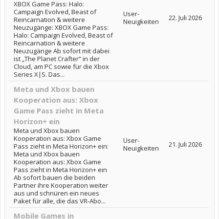
XBOX Game Pass: Halo:
Campaign Evolved, Beast of
User-
22. Juli 2026
Reincarnation & weitere
Neuigkeiten
Neuzugänge: XBOX Game Pass:
Halo: Campaign Evolved, Beast of
Reincarnation & weitere
Neuzugänge Ab sofort mit dabei
ist „The Planet Crafter“ in der
Cloud, am PC sowie für die Xbox
Series X|S. Das...
Meta und Xbox bauen
Kooperation aus: Xbox
Game Pass zieht in Meta
Horizon+ ein
Meta und Xbox bauen
Kooperation aus: Xbox Game
User-
21. Juli 2026
Pass zieht in Meta Horizon+ ein:
Neuigkeiten
Meta und Xbox bauen
Kooperation aus: Xbox Game
Pass zieht in Meta Horizon+ ein
Ab sofort bauen die beiden
Partner ihre Kooperation weiter
aus und schnüren ein neues
Paket für alle, die das VR-Abo...
Mobile Games in