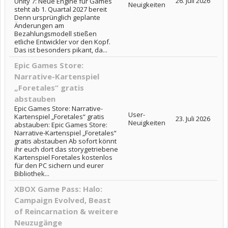
26. Juli 2026
Unity 7: Neue Engine für Games
Neuigkeiten
steht ab 1. Quartal 2027 bereit
Denn ursprünglich geplante
Änderungen am
Bezahlungsmodell stießen
etliche Entwickler vor den Kopf.
Das ist besonders pikant, da...
Epic Games Store:
Narrative-Kartenspiel
„Foretales“ gratis
abstauben
Epic Games Store: Narrative-
User-
Kartenspiel „Foretales“ gratis
23. Juli 2026
Neuigkeiten
abstauben: Epic Games Store:
Narrative-Kartenspiel „Foretales“
gratis abstauben Ab sofort könnt
ihr euch dort das storygetriebene
Kartenspiel Foretales kostenlos
für den PC sichern und eurer
Bibliothek...
XBOX Game Pass: Halo:
Campaign Evolved, Beast
of Reincarnation & weitere
Neuzugänge