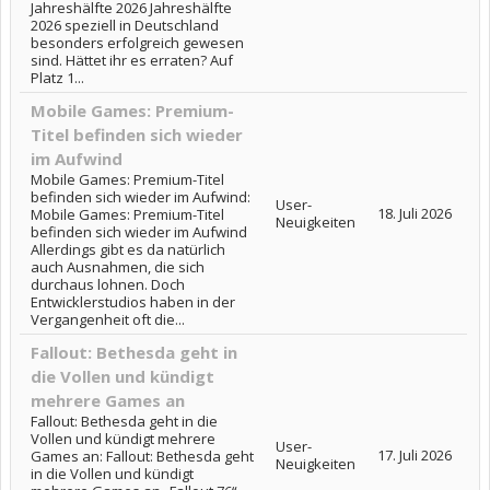
Jahreshälfte 2026 Jahreshälfte
2026 speziell in Deutschland
besonders erfolgreich gewesen
sind. Hättet ihr es erraten? Auf
Platz 1...
Mobile Games: Premium-
Titel befinden sich wieder
im Aufwind
Mobile Games: Premium-Titel
befinden sich wieder im Aufwind:
User-
18. Juli 2026
Mobile Games: Premium-Titel
Neuigkeiten
befinden sich wieder im Aufwind
Allerdings gibt es da natürlich
auch Ausnahmen, die sich
durchaus lohnen. Doch
Entwicklerstudios haben in der
Vergangenheit oft die...
Fallout: Bethesda geht in
die Vollen und kündigt
mehrere Games an
Fallout: Bethesda geht in die
Vollen und kündigt mehrere
User-
17. Juli 2026
Games an: Fallout: Bethesda geht
Neuigkeiten
in die Vollen und kündigt