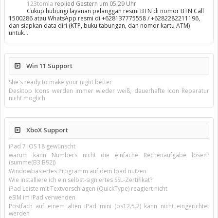
123tomla
replied
Gestern um 05:29 Uhr
Cukup hubungi layanan pelanggan resmi BTN di nomor BTN Call
1500286 atau WhatsApp resmi di +628137775558 / +6282282211196,
dan siapkan data diri (KTP, buku tabungan, dan nomor kartu ATM)
untuk…
Win 11 Support
She's ready to make your night better
Desktop Icons werden immer wieder weiß, dauerhafte Icon Reparatur
nicht möglich
XboX Support
iPad 7 iOS 18 gewünscht
warum kann Numbers nicht die einfache Rechenaufgabe lösen?
(summe(B3:B92))
Windowbasiertes Programm auf dem Ipad nutzen
Wie installiere ich ein selbst-signiertes SSL-Zertifikat?
iPad Leiste mit Textvorschlägen (QuickType) reagiert nicht
eSIM im iPad verwenden
Postfach auf einem alten iPad mini (os12.5.2) kann nicht eingerichtet
werden