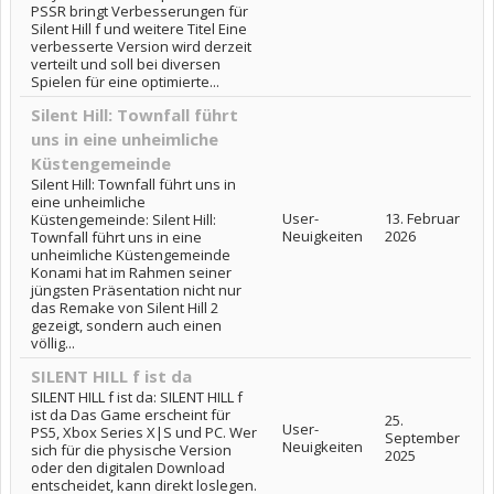
PSSR bringt Verbesserungen für
Silent Hill f und weitere Titel Eine
verbesserte Version wird derzeit
verteilt und soll bei diversen
Spielen für eine optimierte...
Silent Hill: Townfall führt
uns in eine unheimliche
Küstengemeinde
Silent Hill: Townfall führt uns in
eine unheimliche
User-
13. Februar
Küstengemeinde: Silent Hill:
Neuigkeiten
2026
Townfall führt uns in eine
unheimliche Küstengemeinde
Konami hat im Rahmen seiner
jüngsten Präsentation nicht nur
das Remake von Silent Hill 2
gezeigt, sondern auch einen
völlig...
SILENT HILL f ist da
SILENT HILL f ist da: SILENT HILL f
ist da Das Game erscheint für
25.
User-
PS5, Xbox Series X|S und PC. Wer
September
Neuigkeiten
sich für die physische Version
2025
oder den digitalen Download
entscheidet, kann direkt loslegen.