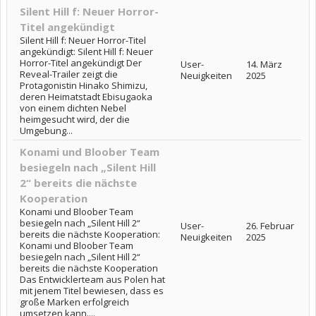
Silent Hill f: Neuer Horror-
Titel angekündigt
Silent Hill f: Neuer Horror-Titel
angekündigt: Silent Hill f: Neuer
Horror-Titel angekündigt Der
User-
14. März
Reveal-Trailer zeigt die
Neuigkeiten
2025
Protagonistin Hinako Shimizu,
deren Heimatstadt Ebisugaoka
von einem dichten Nebel
heimgesucht wird, der die
Umgebung...
Konami und Bloober Team
besiegeln nach „Silent Hill
2“ bereits die nächste
Kooperation
Konami und Bloober Team
besiegeln nach „Silent Hill 2“
User-
26. Februar
bereits die nächste Kooperation:
Neuigkeiten
2025
Konami und Bloober Team
besiegeln nach „Silent Hill 2“
bereits die nächste Kooperation
Das Entwicklerteam aus Polen hat
mit jenem Titel bewiesen, dass es
große Marken erfolgreich
umsetzen kann....