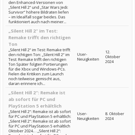
den Enhanced-Versionen von
„Silent Hill 2“ und „Star Wars Jedi:
Survivor“ höhere Bildraten liefen
– im Idealfall sogar beides. Das
funktioniert auch nach meiner...
„Silent Hill 2“ im Test:
Remake trifft den richtigen
Ton
„Silent Hill 2“ im Test: Remake trifft
12.
User-
den richtigen Ton: „Silent Hill 2“ im
Oktober
Neuigkeiten
Test: Remake trifft den richtigen
2024
Ton Später folgten Portierungen
für die Xbox und Windows-PCs.
Fielen die Kritiken zum Launch
noch teilweise gemischt aus,
daran erinnere ich...
„Silent Hill 2“: Remake ist
ab sofort für PC und
PlayStation 5 erhältlich
„Silent Hill 2“: Remake ist ab sofort
User-
8. Oktober
für PC und PlayStation 5 erhältlich:
Neuigkeiten
2024
„Silent Hill 2“: Remake ist ab sofort
für PC und PlayStation 5 erhältlich
Oktober 2024.. . „Silent Hill 2“: