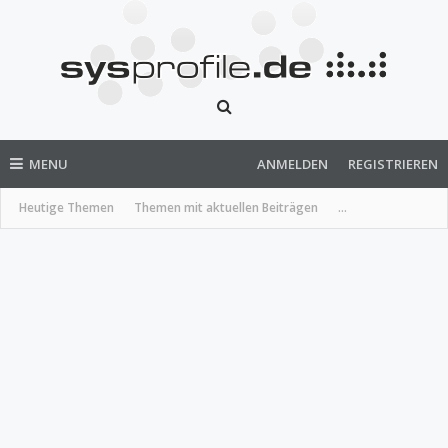
MENU
ANMELDEN
REGISTRIEREN
Heutige Themen
Themen mit aktuellen Beiträgen
...