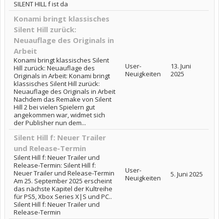
SILENT HILL f ist da
Konami bringt klassisches
Silent Hill zurück:
Neuauflage des Originals in
Arbeit
Konami bringt klassisches Silent
User-
13. Juni
Hill zurück: Neuauflage des
Neuigkeiten
2025
Originals in Arbeit: Konami bringt
klassisches Silent Hill zurück:
Neuauflage des Originals in Arbeit
Nachdem das Remake von Silent
Hill 2 bei vielen Spielern gut
angekommen war, widmet sich
der Publisher nun dem...
Silent Hill f: Neuer Trailer
und Release-Termin
Silent Hill f: Neuer Trailer und
Release-Termin: Silent Hill f:
User-
Neuer Trailer und Release-Termin
5. Juni 2025
Neuigkeiten
Am 25. September 2025 erscheint
das nächste Kapitel der Kultreihe
für PS5, Xbox Series X|S und PC..
Silent Hill f: Neuer Trailer und
Release-Termin