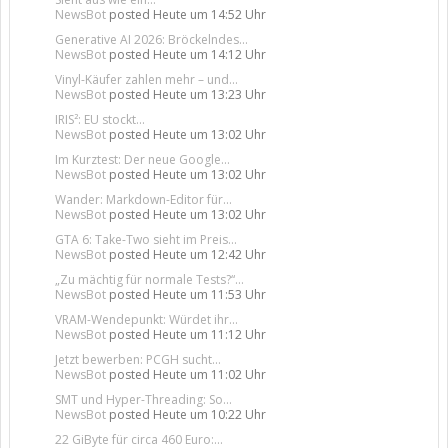
NewsBot
posted
Heute um 14:52 Uhr
Generative AI 2026: Bröckelndes...
NewsBot
posted
Heute um 14:12 Uhr
Vinyl-Käufer zahlen mehr – und...
NewsBot
posted
Heute um 13:23 Uhr
IRIS²: EU stockt...
NewsBot
posted
Heute um 13:02 Uhr
Im Kurztest: Der neue Google...
NewsBot
posted
Heute um 13:02 Uhr
Wander: Markdown-Editor für...
NewsBot
posted
Heute um 13:02 Uhr
GTA 6: Take-Two sieht im Preis...
NewsBot
posted
Heute um 12:42 Uhr
„Zu mächtig für normale Tests?“...
NewsBot
posted
Heute um 11:53 Uhr
VRAM-Wendepunkt: Würdet ihr...
NewsBot
posted
Heute um 11:12 Uhr
Jetzt bewerben: PCGH sucht...
NewsBot
posted
Heute um 11:02 Uhr
SMT und Hyper-Threading: So...
NewsBot
posted
Heute um 10:22 Uhr
22 GiByte für circa 460 Euro:...