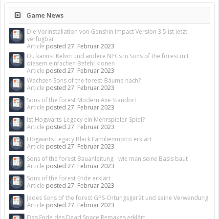
Game News
Die Vorinstallation von Genshin Impact Version 3.5 ist jetzt
verfügbar
Article
posted
27. Februar 2023
Du kannst Kelvin und andere NPCs in Sons of the forest mit
diesem einfachen Befehl klonen
Article
posted
27. Februar 2023
Wachsen Sons of the forest-Bäume nach?
Article
posted
27. Februar 2023
Sons of the forest Modern Axe Standort
Article
posted
27. Februar 2023
Ist Hogwarts-Legacy ein Mehrspieler-Spiel?
Article
posted
27. Februar 2023
Hogwarts Legacy Black Familienmotto erklärt
Article
posted
27. Februar 2023
Sons of the forest Bauanleitung - wie man seine Basis baut
Article
posted
27. Februar 2023
Sons of the forest Ende erklärt
Article
posted
27. Februar 2023
Jedes Sons of the forest GPS-Ortungsgerät und seine Verwendung
Article
posted
27. Februar 2023
Das Ende des Dead Space Remakes erklärt