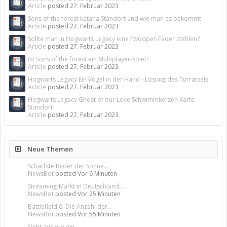
Article
posted
27. Februar 2023
Sons of the forest katana Standort und wie man es bekommt
Article
posted
27. Februar 2023
Sollte man in Hogwarts Legacy eine Fwooper-Feder stehlen?
Article
posted
27. Februar 2023
Ist Sons of the forest ein Multiplayer-Spiel?
Article
posted
27. Februar 2023
Hogwarts Legacy Ein Vogel in der Hand - Lösung des Türrätsels
Article
posted
27. Februar 2023
Hogwarts Legacy Ghost of our Love Schwimmkerzen Karte
Standort
Article
posted
27. Februar 2023
Neue Themen
Schärfste Bilder der Sonne...
NewsBot
posted
Vor 6 Minuten
Streaming-Markt in Deutschland:...
NewsBot
posted
Vor 25 Minuten
Battlefield 6: Die Anzahl der...
NewsBot
posted
Vor 55 Minuten
Sieht aus wie ein...