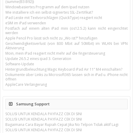
(summe(B3:B92))
Windowbasiertes Programm auf dem Ipad nutzen
Wie installiere ich ein selbst-signiertes SSL-Zertifikat?
iPad Leiste mit Textvorschlägen (QuickType) reagiert nicht
eSIM im iPad verwenden
Postfach auf einem alten iPad mini (os12.5.2) kann nicht eingerichtet
werden
Apple Pencil Pro lässt sich nicht zu „Wo ist?“ hinzufügen
Geschwindigkeitsverlust (von 800 Mbit auf 50Mbit) im WLAN bei VPN
Aktivierung
Moin, mein iPad reagiert nicht mehr auf die fingersteuerung
Update 26.5.2 eines ipad 3. Generation
Software-Update
Hintergrundbeleuchtung Magic Keyboard iPad Air 11’’ M4 einschalten?
Dokumente über Links zu Microsoft365 lassen sich in iPad u. iPhone nicht
öffnen
AppleCare Verlängerung
Samsung Support
SOLUSI UNTUK KENDALA PAYFAZZ CEK DI SINI
SOLUSI UNTUK KENDALA PAYFAZZ CEK DI SINI
Bagaimana Cara Bayar Rupiah Cepat Jika No Telpon Tidak aktif Lagi
SOLUSI UNTUK KENDALA PAYFAZZ CEK DI SINI