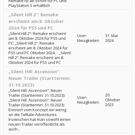
Remake ist ab sofort für PC und
PlayStation 5 erhältlich
„Silent Hill 2“: Remake
erscheint am 8. Oktober
2024 für PS5 und PC
„Silent Hill 2“: Remake erscheint
User-
31. Mai
am 8. Oktober 2024 für PS5 und
Neuigkeiten
2024
PC: „Silent Hill 2“: Remake
erscheint am 8. Oktober 2024 für
PS5 und PC Oktober 2024.. . „Silent
Hill 2“: Remake erscheint am 8.
Oktober 2024 für PS5 und PC
„Silent Hill: Ascension“:
Neuer Trailer (Starttermin:
31.10.2023)
„Silent Hill: Ascension“: Neuer
20.
Trailer (Starttermin: 31.10.2023):
User-
Oktober
„Silent Hill: Ascension“: Neuer
Neuigkeiten
2023
Trailer (Starttermin: 31.10.2023)
Erinnert vom Konzept ein wenig
an die Telltale-Adventures.
Inzwischen hat man sowohl einen
neuen Trailer veröffentlicht als
auch...