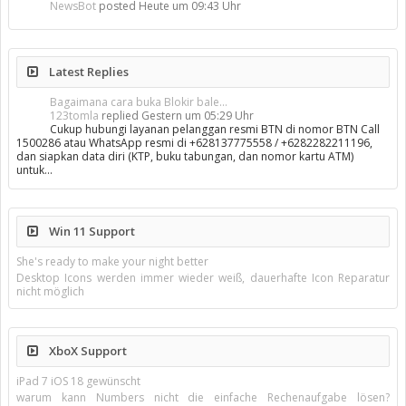
NewsBot
posted
Heute um 09:43 Uhr
Latest Replies
Bagaimana cara buka Blokir bale...
123tomla
replied
Gestern um 05:29 Uhr
Cukup hubungi layanan pelanggan resmi BTN di nomor BTN Call
1500286 atau WhatsApp resmi di +628137775558 / +6282282211196,
dan siapkan data diri (KTP, buku tabungan, dan nomor kartu ATM)
untuk…
Win 11 Support
She's ready to make your night better
Desktop Icons werden immer wieder weiß, dauerhafte Icon Reparatur
nicht möglich
XboX Support
iPad 7 iOS 18 gewünscht
warum kann Numbers nicht die einfache Rechenaufgabe lösen?