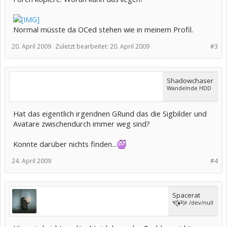
Normal müsste da OCed stehen wie in meinem Profil.
20. April 2009
Zuletzt bearbeitet:
20. April 2009
#3
Shadowchaser
Wandelnde HDD
Hat das eigentlich irgendnen GRund das die Sigbilder und
Avatare zwischendurch immer weg sind?
Konnte darüber nichts finden...
24. April 2009
#4
Spacerat
٩(̾●̮̮̃̾•̃̾)۶ /dev/null