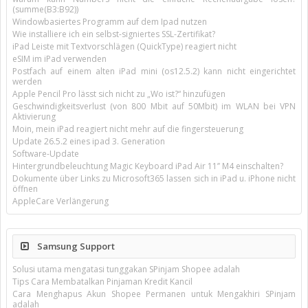
(summe(B3:B92))
Windowbasiertes Programm auf dem Ipad nutzen
Wie installiere ich ein selbst-signiertes SSL-Zertifikat?
iPad Leiste mit Textvorschlägen (QuickType) reagiert nicht
eSIM im iPad verwenden
Postfach auf einem alten iPad mini (os12.5.2) kann nicht eingerichtet
werden
Apple Pencil Pro lässt sich nicht zu „Wo ist?“ hinzufügen
Geschwindigkeitsverlust (von 800 Mbit auf 50Mbit) im WLAN bei VPN
Aktivierung
Moin, mein iPad reagiert nicht mehr auf die fingersteuerung
Update 26.5.2 eines ipad 3. Generation
Software-Update
Hintergrundbeleuchtung Magic Keyboard iPad Air 11’’ M4 einschalten?
Dokumente über Links zu Microsoft365 lassen sich in iPad u. iPhone nicht
öffnen
AppleCare Verlängerung
Samsung Support
Solusi utama mengatasi tunggakan SPinjam Shopee adalah
Tips Cara Membatalkan Pinjaman Kredit Kancil
Cara Menghapus Akun Shopee Permanen untuk Mengakhiri SPinjam
adalah