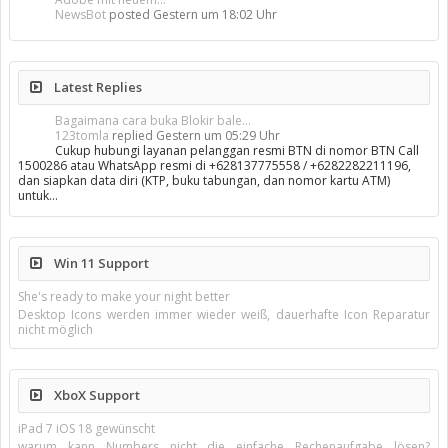
NewsBot
posted
Gestern um 18:02 Uhr
Latest Replies
Bagaimana cara buka Blokir bale...
123tomla
replied
Gestern um 05:29 Uhr
Cukup hubungi layanan pelanggan resmi BTN di nomor BTN Call
1500286 atau WhatsApp resmi di +628137775558 / +6282282211196,
dan siapkan data diri (KTP, buku tabungan, dan nomor kartu ATM)
untuk…
Win 11 Support
She's ready to make your night better
Desktop Icons werden immer wieder weiß, dauerhafte Icon Reparatur
nicht möglich
XboX Support
iPad 7 iOS 18 gewünscht
warum kann Numbers nicht die einfache Rechenaufgabe lösen?