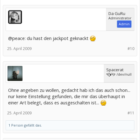
Da GuRu
Administrator
Admin
@peace: du hast den jackpot geknackt
25. April 2009
#10
Spacerat
٩(̾●̮̮̃̾•̃̾)۶ /dev/null
Ohne angeben zu wollen, gedacht hab ich das auch schon...
nur keine Einstellung gefunden, die mir das überhaupt in
einer Art belegt, dass es ausgeschalten ist...
25. April 2009
#11
1 Person gefällt das.