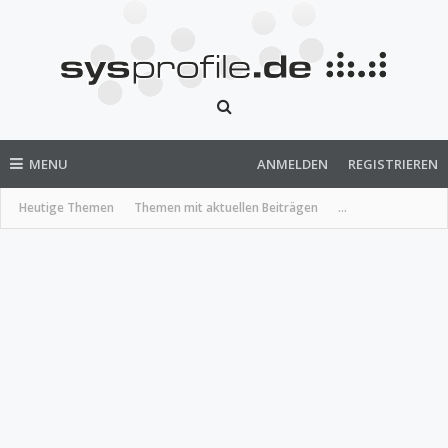
MENU
ANMELDEN
REGISTRIEREN
Heutige Themen
Themen mit aktuellen Beiträgen
...