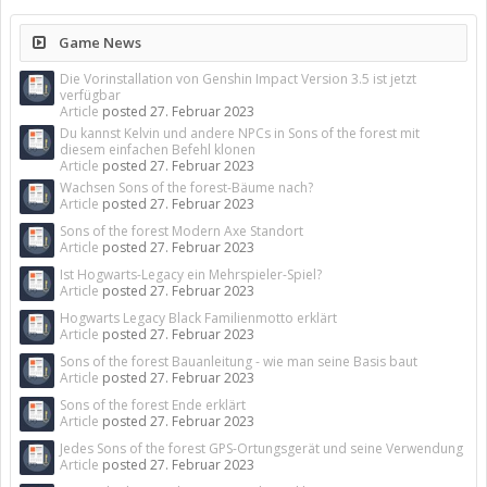
Game News
Die Vorinstallation von Genshin Impact Version 3.5 ist jetzt
verfügbar
Article
posted
27. Februar 2023
Du kannst Kelvin und andere NPCs in Sons of the forest mit
diesem einfachen Befehl klonen
Article
posted
27. Februar 2023
Wachsen Sons of the forest-Bäume nach?
Article
posted
27. Februar 2023
Sons of the forest Modern Axe Standort
Article
posted
27. Februar 2023
Ist Hogwarts-Legacy ein Mehrspieler-Spiel?
Article
posted
27. Februar 2023
Hogwarts Legacy Black Familienmotto erklärt
Article
posted
27. Februar 2023
Sons of the forest Bauanleitung - wie man seine Basis baut
Article
posted
27. Februar 2023
Sons of the forest Ende erklärt
Article
posted
27. Februar 2023
Jedes Sons of the forest GPS-Ortungsgerät und seine Verwendung
Article
posted
27. Februar 2023