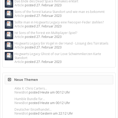
Das Ende des Dead Space Remakes erklärt
Article
posted
27. Februar 2023
Sons of the forest katana Standort und wie man es bekommt
Article
posted
27. Februar 2023
Sollte man in Hogwarts Legacy eine Fwooper-Feder stehlen?
Article
posted
27. Februar 2023
Ist Sons of the forest ein Multiplayer-Spiel?
Article
posted
27. Februar 2023
Hogwarts Legacy Ein Vogel in der Hand - Lösung des Türrätsels
Article
posted
27. Februar 2023
Hogwarts Legacy Ghost of our Love Schwimmkerzen Karte
Standort
Article
posted
27. Februar 2023
Neue Themen
Akte X: Chris Carters...
NewsBot
posted
Heute um 00:12 Uhr
Humble Bundle für...
NewsBot
posted
Heute um 00:12 Uhr
Deutscher Einzelhandel...
NewsBot
posted
Gestern um 22:12 Uhr