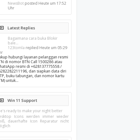
NewsBot
posted
Heute um 17:52
Uhr
Latest Replies
Bagaimana cara buka Blokir
bale...
123tomla
replied
Heute um 05:29
hr
ukup hubungi layanan pelanggan resmi
TN di nomor BTN Call 1500286 atau
hatsApp resmi di +628137775558 /
6282282211196, dan siapkan data diri
KTP, buku tabungan, dan nomor kartu
TM) untuk…
Win 11 Support
e's ready to make your night better
esktop Icons werden immer wieder
eiß, dauerhafte Icon Reparatur nicht
öglich