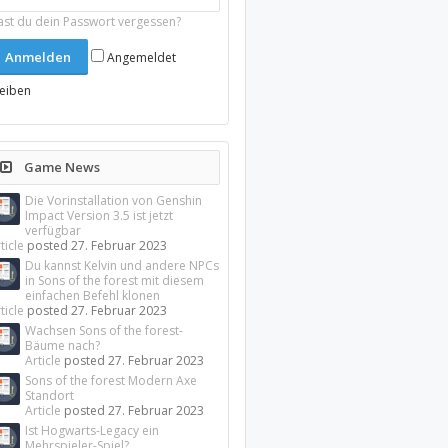
ast du dein Passwort vergessen?
Angemeldet
leiben
Game News
Die Vorinstallation von Genshin
Impact Version 3.5 ist jetzt
verfügbar
ticle
posted
27. Februar 2023
Du kannst Kelvin und andere NPCs
in Sons of the forest mit diesem
einfachen Befehl klonen
ticle
posted
27. Februar 2023
Wachsen Sons of the forest-
Bäume nach?
Article
posted
27. Februar 2023
Sons of the forest Modern Axe
Standort
Article
posted
27. Februar 2023
Ist Hogwarts-Legacy ein
Mehrspieler-Spiel?