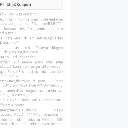
XboX Support
Pad 7 iOS 18 gewünscht
arum kann Numbers nicht die einfache
echenaufgabe lösen? (summe(B3:B92))
indowbasiertes Programm auf dem
pad nutzen
e installiere ich ein selbst-signiertes
L-Zertifikat?
Pad Leiste mit Textvorschlägen
uickType) reagiert nicht
SIM im iPad verwenden
ostfach auf einem alten iPad mini
s12.5.2) kann nicht eingerichtet werden
ple Pencil Pro lässt sich nicht zu „Wo
t?“ hinzufügen
eschwindigkeitsverlust (von 800 Mbit
uf 50Mbit) im WLAN bei VPN Aktivierung
oin, mein iPad reagiert nicht mehr auf
ie fingersteuerung
pdate 26.5.2 eines ipad 3. Generation
oftware-Update
intergrundbeleuchtung Magic
yboard iPad Air 11’’ M4 einschalten?
okumente über Links zu Microsoft365
ssen sich in iPad u. iPhone nicht öffnen