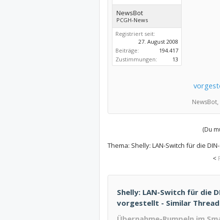
NewsBot
PCGH-News
Registriert seit:
27. August 2008
Beiträge:
194.417
Zustimmungen:
13
vorgeste
NewsBot,
(Du mu
Thema:
Shelly: LAN-Switch für die DIN
<
Shelly: LAN-Switch für die 
vorgestellt - Similar Thread
Übernahme-Rumpeln im Smar