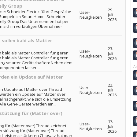
elly Group
29.
: Schneider Electric führt Gespräche
User-
Juli
-Rumpeln im Smart Home: Schneider
Neuigkeiten
2026
Shelly Group Das Unternehmen hat per
man sich in vorläufigen Übernahme-
s sollen bald als Matter
23.
User-
n bald als Matter Controller fungieren:
Juli
Neuigkeiten
n bald als Matter Controller fungieren
2026
ung smarter Gerätschaften: Neben dem
Ar
Komponenten lassen...
erden ein Update auf Matter
22.
User-
in Update auf Matter over Thread
Juli
Neuigkeiten
e werden ein Update auf Matter over
2026
al nachgehakt, wie sich die Umsetzung
: Alle Gen4-Geräte werden ein...
erstützung für (Matter over)
17.
User-
ung für (Matter over) Thread zeichnet
Juli
Neuigkeiten
terstützung für (Matter over) Thread
2026
d leistungsstärkeren Chipsatz hat man