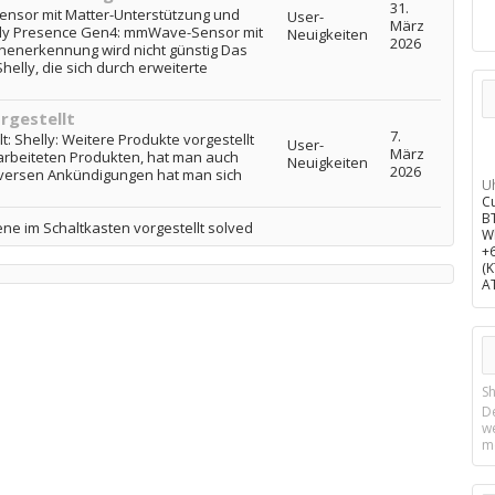
31.
nsor mit Matter-Unterstützung und
User-
März
lly Presence Gen4: mmWave-Sensor mit
Neuigkeiten
2026
nenerkennung wird nicht günstig Das
elly, die sich durch erweiterte
rgestellt
7.
t: Shelly: Weitere Produkte vorgestellt
User-
März
arbeiteten Produkten, hat man auch
Neuigkeiten
2026
diversen Ankündigungen hat man sich
U
C
B
iene im Schaltkasten vorgestellt solved
W
+
(
A
Sh
D
w
m