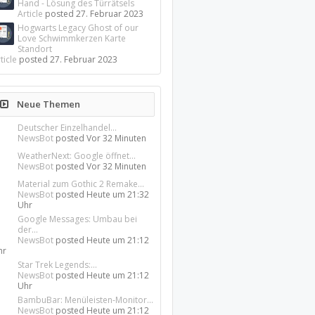
Hand - Lösung des Türrätsels
Article
posted
27. Februar 2023
Hogwarts Legacy Ghost of our
Love Schwimmkerzen Karte
Standort
ticle
posted
27. Februar 2023
Neue Themen
Deutscher Einzelhandel...
NewsBot
posted
Vor 32 Minuten
WeatherNext: Google öffnet...
NewsBot
posted
Vor 32 Minuten
Material zum Gothic 2 Remake...
NewsBot
posted
Heute um 21:32
Uhr
Google Messages: Umbau bei
der...
NewsBot
posted
Heute um 21:12
hr
Star Trek Legends:...
NewsBot
posted
Heute um 21:12
Uhr
BambuBar: Menüleisten-Monitor...
NewsBot
posted
Heute um 21:12