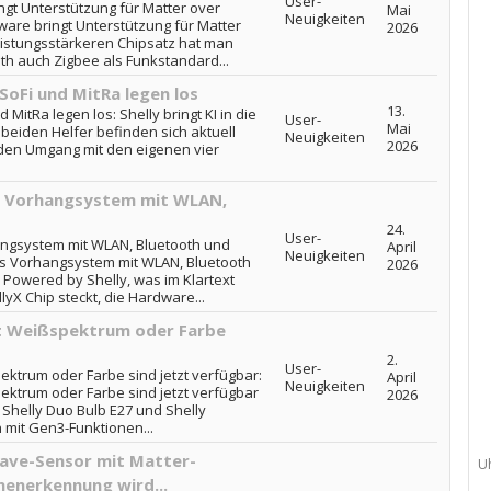
User-
ngt Unterstützung für Matter over
Mai
Neuigkeiten
ware bringt Unterstützung für Matter
2026
istungsstärkeren Chipsatz hat man
h auch Zigbee als Funkstandard...
 SoFi und MitRa legen los
13.
d MitRa legen los: Shelly bringt KI in die
User-
Mai
 beiden Helfer befinden sich aktuell
Neuigkeiten
2026
 den Umgang mit den eigenen vier
s Vorhangsystem mit WLAN,
24.
User-
ngsystem mit WLAN, Bluetooth und
April
Neuigkeiten
es Vorhangsystem mit WLAN, Bluetooth
2026
 Powered by Shelly, was im Klartext
lyX Chip steckt, die Hardware...
it Weißspektrum oder Farbe
2.
User-
pektrum oder Farbe sind jetzt verfügbar:
April
Neuigkeiten
pektrum oder Farbe sind jetzt verfügbar
2026
 Shelly Duo Bulb E27 und Shelly
 mit Gen3-Funktionen...
ave-Sensor mit Matter-
U
enerkennung wird...