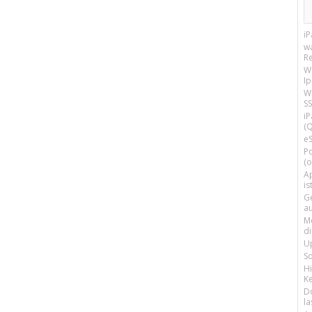
i
w
R
W
I
Wi
SS
i
(Q
e
P
(o
Ap
is
G
a
M
d
U
S
H
Ke
D
la