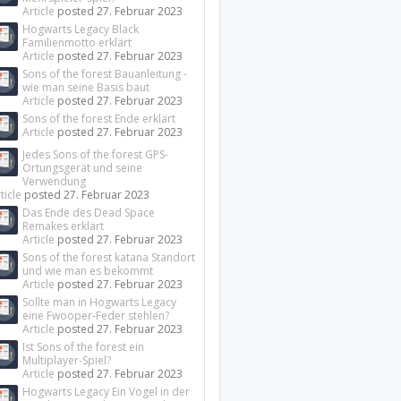
Article
posted
27. Februar 2023
Hogwarts Legacy Black
Familienmotto erklärt
Article
posted
27. Februar 2023
Sons of the forest Bauanleitung -
wie man seine Basis baut
Article
posted
27. Februar 2023
Sons of the forest Ende erklärt
Article
posted
27. Februar 2023
Jedes Sons of the forest GPS-
Ortungsgerät und seine
Verwendung
ticle
posted
27. Februar 2023
Das Ende des Dead Space
Remakes erklärt
Article
posted
27. Februar 2023
Sons of the forest katana Standort
und wie man es bekommt
Article
posted
27. Februar 2023
Sollte man in Hogwarts Legacy
eine Fwooper-Feder stehlen?
Article
posted
27. Februar 2023
Ist Sons of the forest ein
Multiplayer-Spiel?
Article
posted
27. Februar 2023
Hogwarts Legacy Ein Vogel in der