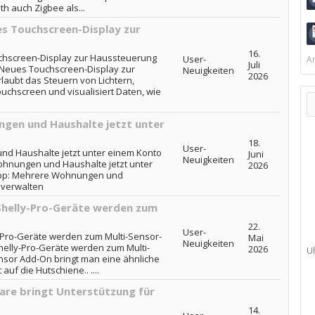
 auch Zigbee als...
ues Touchscreen-Display zur
16.
uchscreen-Display zur Haussteuerung
User-
Ar
Juli
: Neues Touchscreen-Display zur
Neuigkeiten
2026
aubt das Steuern von Lichtern,
uchscreen und visualisiert Daten, wie
gen und Haushalte jetzt unter
18.
User-
d Haushalte jetzt unter einem Konto
Juni
Neuigkeiten
ohnungen und Haushalte jetzt unter
2026
-App: Mehrere Wohnungen und
 verwalten
Shelly-Pro-Geräte werden zum
22.
User-
-Pro-Geräte werden zum Multi-Sensor-
Mai
Neuigkeiten
helly-Pro-Geräte werden zum Multi-
2026
U
nsor Add-On bringt man eine ähnliche
auf die Hutschiene.. ....
are bringt Unterstützung für
14.