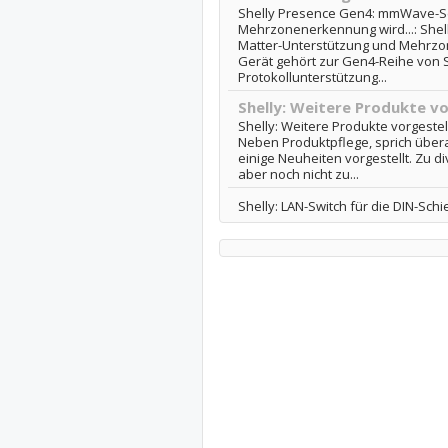
Shelly Presence Gen4: mmWave-Se
Mehrzonenerkennung wird...: She
Matter-Unterstützung und Mehrzo
Gerät gehört zur Gen4-Reihe von Sh
Protokollunterstützung...
Shelly: Weitere Produkte vo
Shelly: Weitere Produkte vorgestell
Neben Produktpflege, sprich über
einige Neuheiten vorgestellt. Zu 
aber noch nicht zu...
Shelly: LAN-Switch für die DIN-Sch