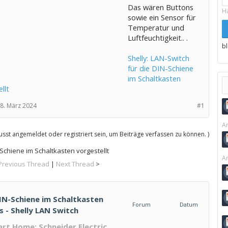
Das wären Buttons
H
sowie ein Sensor für
Temperatur und
Luftfeuchtigkeit.. .
b
Shelly: LAN-Switch
für die DIN-Schiene
im Schaltkasten
llt
8. März 2024
#1
Ar
sst angemeldet oder registriert sein, um Beiträge verfassen zu können. )
-Schiene im Schaltkasten vorgestellt
Ar
Previous Thread
|
Next Thread
>
DIN-Schiene im Schaltkasten
Forum
Datum
s - Shelly LAN Switch
t Home: Schneider Electric