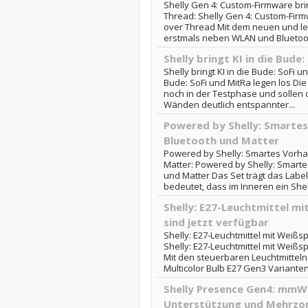
Shelly Gen 4: Custom-Firmware bri
Thread: Shelly Gen 4: Custom-Firm
over Thread Mit dem neuen und le
erstmals neben WLAN und Bluetoot
Shelly bringt KI in die Bude:
Shelly bringt KI in die Bude: SoFi un
Bude: SoFi und MitRa legen los Die
noch in der Testphase und sollen
Wänden deutlich entspannter...
Powered by Shelly: Smarte
Bluetooth und Matter
Powered by Shelly: Smartes Vorha
Matter: Powered by Shelly: Smart
und Matter Das Set trägt das Label
bedeutet, dass im Inneren ein Shel
Shelly: E27-Leuchtmittel m
sind jetzt verfügbar
Shelly: E27-Leuchtmittel mit Weißs
Shelly: E27-Leuchtmittel mit Weißs
Mit den steuerbaren Leuchtmitteln
Multicolor Bulb E27 Gen3 Varianten
Shelly Presence Gen4: mmW
Unterstützung und Mehrzon