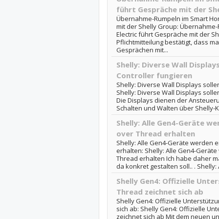
führt Gespräche mit der Sh
Übernahme-Rumpeln im Smart Home
mit der Shelly Group: Übernahme
Electric führt Gespräche mit der 
Pflichtmitteilung bestätigt, dass 
Gesprächen mit...
Shelly: Diverse Wall Display
Controller fungieren
Shelly: Diverse Wall Displays solle
Shelly: Diverse Wall Displays solle
Die Displays dienen der Ansteuer
Schalten und Walten über Shelly-
Shelly: Alle Gen4-Geräte w
over Thread erhalten
Shelly: Alle Gen4-Geräte werden e
erhalten: Shelly: Alle Gen4-Gerät
Thread erhalten Ich habe daher m
da konkret gestalten soll.. . Shelly
Shelly Gen4: Offizielle Unt
Thread zeichnet sich ab
Shelly Gen4: Offizielle Unterstütz
sich ab: Shelly Gen4: Offizielle Un
zeichnet sich ab Mit dem neuen un