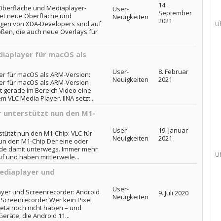
14.
 Oberfläche und Mediaplayer-
User-
September
tet neue Oberfläche und
Neuigkeiten
2021
egen von XDA-Developers sind auf
U
ßen, die auch neue Overlays für
diaplayer für macOS als
User-
8. Februar
er für macOS als ARM-Version:
Neuigkeiten
2021
yer für macOS als ARM-Version
ht gerade im Bereich Video eine
m VLC Media Player. IINA setzt...
 unterstützt nun den M1-
User-
19. Januar
tützt nun den M1-Chip: VLC für
Neuigkeiten
2021
un den M1-Chip Der eine oder
rade damit unterwegs. Immer mehr
U
f und haben mittlerweile...
ediaplayer und
User-
ayer und Screenrecorder: Android
9. Juli 2020
Neuigkeiten
 Screenrecorder Wer kein Pixel
Beta noch nicht haben – und
 Geräte, die Android 11...