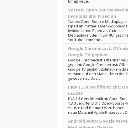
bringt neue...
Yattee: Open-Source-Media
Invidious und Piped an
Yattee: Open-Source-Mediaplayer 
Piped an: Yattee: Open-Source-Me
Invidious und Piped an Yattee ist
Mediaplayer, der in SwiftUI gesch
YouTube-Frontend...
Google Chromecast: Offenb
Google TV geplant
Google Chromecast: Offenbar neu
geplant: Google Chromecast: Offe
Google TV geplant Zuletzt kam da 
Version auf den Markt, die in der T
gewesen ist. Das...
IINA 1.3.0 veröffentlicht: 
macOS
IINA 1.3.0 veröffentlicht: Open-So
1.3.0 veröffentlicht: Open-Sourc
Source und für macOS zu haben – s
neue Macs mit Apple-Prozessor. Di
Android Auto: Google teste
Mediaplayer-Overlay