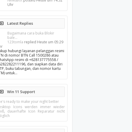
NewsBot
posted
Heute um 14:52
Uhr
Latest Replies
Bagaimana cara buka Blokir
bale...
123tomla
replied
Heute um 05:29
hr
ukup hubungi layanan pelanggan resmi
TN di nomor BTN Call 1500286 atau
hatsApp resmi di +628137775558 /
6282282211196, dan siapkan data diri
KTP, buku tabungan, dan nomor kartu
TM) untuk…
Win 11 Support
e's ready to make your night better
esktop Icons werden immer wieder
eiß, dauerhafte Icon Reparatur nicht
öglich