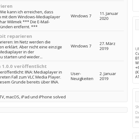
ieren
ie kann ich erreichen, dass
11. Januar
Windows 7
ch mit dem Windows-Mediaplayer
2020
ar Wilimek *** Die E-Mail-
ünden entfernt. ***
bit reparieren
arieren: Im Netz werden die
27. März
Windows 7
 erklärt. Aber nicht eine einzige
2019
U
 Mediaplayer in der
C
 starten und wieder...
B
W
 1.0.0 veröffentlicht
+
eröffentlicht: IINA: Mediaplayer in
(
User-
2. Januar
kreten Fall zum VLC Media Player.
A
Neuigkeiten
2019
iesem Grunde bereits über IINA.
 TV, macOS, iPad und iPhone solved
Sh
D
w
m