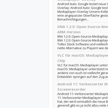
Android Auto: Google testet neue
Overlay: Android Auto: Google tes
Mediaplayer-Overlay Unsere Koll
eine angepasste Oberfläche gesto
Benachrichtigungen...
IINA 1.2.0: Open-Source-Me
ARM-Version
IINA 1.2.0: Open-Source-Mediaplay
IINA 1.2.0: Open-Source-Mediapla
Tolles Stück Software und vielleic
nette Alternative zu Playern wie de
VLC für macOS: Mediaplayer
Chip
VLC für macOS: Mediaplayer unters
macOS: Mediaplayer unterstützt n
andere von euch ist vielleicht ge
Entwickler springen auf den Zug au
Android 11: Verbesserter M
Screenrecorder
Android 11: Verbesserter Mediapl
11: Verbesserter Mediaplayer und
hat, der wird vermutlich die neue 
generell gibt es ja nicht allzu viele