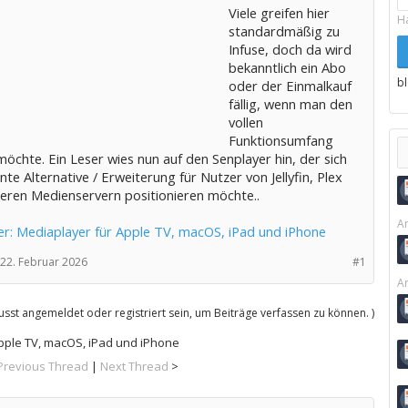
Viele greifen hier
H
standardmäßig zu
Infuse, doch da wird
bekanntlich ein Abo
b
oder der Einmalkauf
fällig, wenn man den
vollen
Funktionsumfang
öchte. Ein Leser wies nun auf den Senplayer hin, der sich
nte Alternative / Erweiterung für Nutzer von Jellyfin, Plex
eren Medienservern positionieren möchte..
Ar
er: Mediaplayer für Apple TV, macOS, iPad und iPhone
22. Februar 2026
#1
Ar
sst angemeldet oder registriert sein, um Beiträge verfassen zu können. )
pple TV, macOS, iPad und iPhone
Previous Thread
|
Next Thread
>