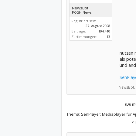
NewsBot
PCGH-News
Registriert seit:
27. August 2008
Beiträge:
194.410
Zustimmungen:
13
nutzen m
als pote
und and
SenPlay
NewsBot,
(Du mu
Thema:
SenPlayer: Mediaplayer für A
<