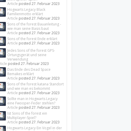
Article
posted
27. Februar 2023
Hogwarts Legacy Black
Familienmotto erklärt
Article
posted
27. Februar 2023
Sons of the forest Bauanleitung -
wie man seine Basis baut
Article
posted
27. Februar 2023
Sons of the forest Ende erklärt
Article
posted
27. Februar 2023
Jedes Sons of the forest GPS-
Ortungsgerät und seine
Verwendung
ticle
posted
27. Februar 2023
Das Ende des Dead Space
Remakes erklärt
Article
posted
27. Februar 2023
Sons of the forest katana Standort
und wie man es bekommt
Article
posted
27. Februar 2023
Sollte man in Hogwarts Legacy
eine Fwooper-Feder stehlen?
Article
posted
27. Februar 2023
Ist Sons of the forest ein
Multiplayer-Spiel?
Article
posted
27. Februar 2023
Hogwarts Legacy Ein Vogel in der