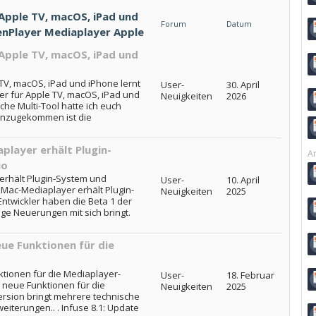
 Apple TV, macOS, iPad und
Forum
Datum
SenPlayer Mediaplayer Apple
 Apple TV, macOS, iPad und
TV, macOS, iPad und iPhone lernt
User-
30. April
er für Apple TV, macOS, iPad und
Neuigkeiten
2026
che Multi-Tool hatte ich euch
hinzugekommen ist die
player erhält Plugin-
Ar
io
 erhält Plugin-System und
User-
10. April
: Mac-Mediaplayer erhält Plugin-
Neuigkeiten
2025
ntwickler haben die Beta 1 der
nige Neuerungen mit sich bringt.
eue Funktionen für die
ktionen für die Mediaplayer-
User-
18. Februar
t neue Funktionen für die
Neuigkeiten
2025
rsion bringt mehrere technische
terungen.. . Infuse 8.1: Update