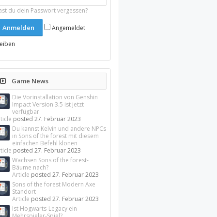
ast du dein Passwort vergessen?
Angemeldet
leiben
Game News
Die Vorinstallation von Genshin
Impact Version 3.5 ist jetzt
verfügbar
ticle
posted
27. Februar 2023
Du kannst Kelvin und andere NPCs
in Sons of the forest mit diesem
einfachen Befehl klonen
ticle
posted
27. Februar 2023
Wachsen Sons of the forest-
Bäume nach?
Article
posted
27. Februar 2023
Sons of the forest Modern Axe
Standort
Article
posted
27. Februar 2023
Ist Hogwarts-Legacy ein
Mehrspieler-Spiel?