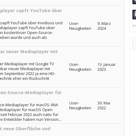
player zapft YouTube über
zapft YouTube über Invidious und
User-
9. März
Ar
diaplayer zapft YouTube über
Neuigkeiten
2024
 ein kostenloser Open-Source-
rieben wurde und auch als
ar neuer Mediaplayer mit
er Mediaplayer mit Google TV
User-
13. Januar
nbar neuer Mediaplayer mit
Neuigkeiten
2023
im September 2022 ja eine HD-
echnik eher ein Rückschritt
Open-Source-Mediaplayer für
User-
30. Mai
urce-Mediaplayer für macOS: IINA
Neuigkeiten
2022
e-Mediaplayer für macOS Open
eit Februar 2022 auch nativ für
e Entwickler haben nun Version...
t neue Oberfläche und