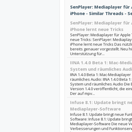
SenPlayer: Mediaplayer für
iPhone - Similar Threads - 
SenPlayer: Mediaplayer für
iPhone lernt neue Tricks
SenPlayer: Mediaplayer für Apple 
neue Tricks: SenPlayer: Mediaplay
iPhone lernt neue Tricks Das nützli
bereits genauer vorgestellt. Neu 
Unterstützung für...
IINA 1.4.0 Beta 1: Mac-Media
System und räumliches Aud
IINA 1.4.0 Beta 1: Mac-Mediaplayer
räumliches Audio: IINA 1.4.0 Beta 1
System und räumliches Audio Die E
Version 1.4.0 veröffentlicht, die ei
Der auf mpv...
Infuse 8.1: Update bringt n
Mediaplayer-Software
Infuse 8.1: Update bringt neue Fun
Software: Infuse 8.1: Update bring
Mediaplayer-Software Die neue Ve
Verbesserungen und Funktionserwei