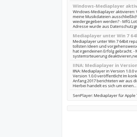
Windows-Mediaplayer aktiv
Windows-Mediaplayer aktivieren: W
meine Musikdateien ausschließli
wiedergegeben werden? - MfG Loth
Adresse wurde aus Datenschutzgr
Mediaplayer unter Win 7 64
Mediaplayer unter Win 7 64bit rep
tollsten Ideen und vorgehensweisen
hat irgendeinen Erfolg gebracht. -
systemsrteuerung deaktivieren,neu
IINA: Mediaplayer in Version
IINA: Mediaplayer in Version 1.0.0 v
Version 1.0.0 veröffentlicht Im kon
Anfang 2017 berichteten wir aus d
Hierbei handelt es sich um einen...
SenPlayer: Mediaplayer für Apple