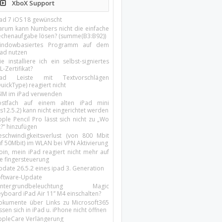
XboX Support
Pad 7 iOS 18 gewünscht
arum kann Numbers nicht die einfache
echenaufgabe lösen? (summe(B3:B92))
indowbasiertes Programm auf dem
pad nutzen
e installiere ich ein selbst-signiertes
L-Zertifikat?
Pad Leiste mit Textvorschlägen
uickType) reagiert nicht
SIM im iPad verwenden
ostfach auf einem alten iPad mini
s12.5.2) kann nicht eingerichtet werden
ple Pencil Pro lässt sich nicht zu „Wo
t?“ hinzufügen
eschwindigkeitsverlust (von 800 Mbit
uf 50Mbit) im WLAN bei VPN Aktivierung
oin, mein iPad reagiert nicht mehr auf
ie fingersteuerung
pdate 26.5.2 eines ipad 3. Generation
oftware-Update
intergrundbeleuchtung Magic
yboard iPad Air 11’’ M4 einschalten?
okumente über Links zu Microsoft365
ssen sich in iPad u. iPhone nicht öffnen
ppleCare Verlängerung