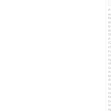
i
w
R
W
I
Wi
SS
i
(Q
e
P
(o
Ap
is
G
a
M
d
U
S
H
Ke
D
la
A