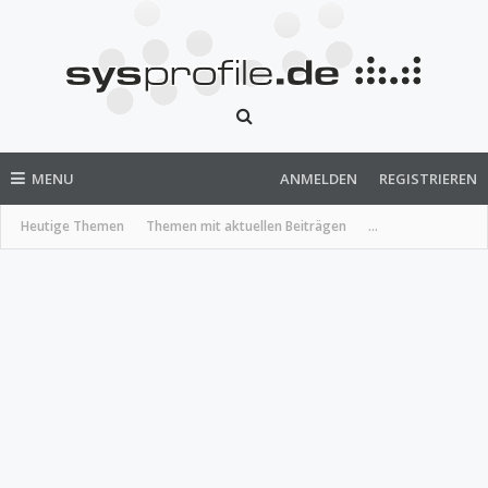
MENU
ANMELDEN
REGISTRIEREN
Heutige Themen
Themen mit aktuellen Beiträgen
...