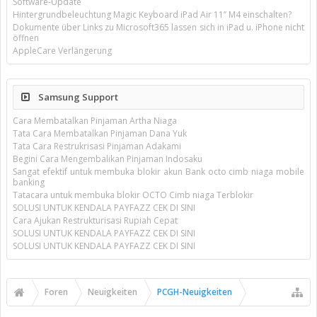
Software-Update
Hintergrundbeleuchtung Magic Keyboard iPad Air 11’’ M4 einschalten?
Dokumente über Links zu Microsoft365 lassen sich in iPad u. iPhone nicht
öffnen
AppleCare Verlängerung
Samsung Support
Cara Membatalkan Pinjaman Artha Niaga
Tata Cara Membatalkan Pinjaman Dana Yuk
Tata Cara Restrukrisasi Pinjaman Adakami
Begini Cara Mengembalikan Pinjaman Indosaku
Sangat efektif untuk membuka blokir akun Bank octo cimb niaga mobile
banking
Tatacara untuk membuka blokir OCTO Cimb niaga Terblokir
SOLUSI UNTUK KENDALA PAYFAZZ CEK DI SINI
Cara Ajukan Restrukturisasi Rupiah Cepat
SOLUSI UNTUK KENDALA PAYFAZZ CEK DI SINI
SOLUSI UNTUK KENDALA PAYFAZZ CEK DI SINI
Foren
Neuigkeiten
PCGH-Neuigkeiten