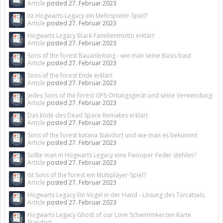
Article
posted
27. Februar 2023
Ist Hogwarts-Legacy ein Mehrspieler-Spiel?
Article
posted
27. Februar 2023
Hogwarts Legacy Black Familienmotto erklärt
Article
posted
27. Februar 2023
Sons of the forest Bauanleitung - wie man seine Basis baut
Article
posted
27. Februar 2023
Sons of the forest Ende erklärt
Article
posted
27. Februar 2023
Jedes Sons of the forest GPS-Ortungsgerät und seine Verwendung
Article
posted
27. Februar 2023
Das Ende des Dead Space Remakes erklärt
Article
posted
27. Februar 2023
Sons of the forest katana Standort und wie man es bekommt
Article
posted
27. Februar 2023
Sollte man in Hogwarts Legacy eine Fwooper-Feder stehlen?
Article
posted
27. Februar 2023
Ist Sons of the forest ein Multiplayer-Spiel?
Article
posted
27. Februar 2023
Hogwarts Legacy Ein Vogel in der Hand - Lösung des Türrätsels
Article
posted
27. Februar 2023
Hogwarts Legacy Ghost of our Love Schwimmkerzen Karte
Standort