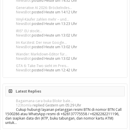
NewsBot
posted
Heute um 14:52 Uhr
Generative AI 2026: Bröckelndes...
NewsBot
posted
Heute um 14:12 Uhr
Vinyl-Käufer zahlen mehr – und...
NewsBot
posted
Heute um 13:23 Uhr
IRIS²: EU stockt...
NewsBot
posted
Heute um 13:02 Uhr
Im Kurztest: Der neue Google...
NewsBot
posted
Heute um 13:02 Uhr
Wander: Markdown-Editor für...
NewsBot
posted
Heute um 13:02 Uhr
GTA 6: Take-Two sieht im Preis...
NewsBot
posted
Heute um 12:42 Uhr
Latest Replies
Bagaimana cara buka Blokir bale...
123tomla
replied
Gestern um 05:29 Uhr
Cukup hubungi layanan pelanggan resmi BTN di nomor BTN Call
1500286 atau WhatsApp resmi di +628137775558 / +6282282211196,
dan siapkan data diri (KTP, buku tabungan, dan nomor kartu ATM)
untuk…