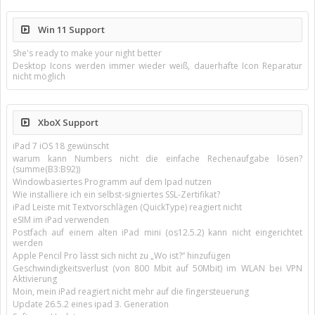
Win 11 Support
She's ready to make your night better
Desktop Icons werden immer wieder weiß, dauerhafte Icon Reparatur
nicht möglich
XboX Support
iPad 7 iOS 18 gewünscht
warum kann Numbers nicht die einfache Rechenaufgabe lösen?
(summe(B3:B92))
Windowbasiertes Programm auf dem Ipad nutzen
Wie installiere ich ein selbst-signiertes SSL-Zertifikat?
iPad Leiste mit Textvorschlägen (QuickType) reagiert nicht
eSIM im iPad verwenden
Postfach auf einem alten iPad mini (os12.5.2) kann nicht eingerichtet
werden
Apple Pencil Pro lässt sich nicht zu „Wo ist?“ hinzufügen
Geschwindigkeitsverlust (von 800 Mbit auf 50Mbit) im WLAN bei VPN
Aktivierung
Moin, mein iPad reagiert nicht mehr auf die fingersteuerung
Update 26.5.2 eines ipad 3. Generation