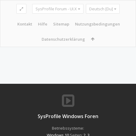
SysProfile Forum - UI.X
Deutsch [Du]
Kontakt
Hilfe
Sitemap
Nutzungsbedingungen
Datenschutzerklärung
SysProfile Windows Foren
Betriebssysteme:
Windows 10
Seiten:
2
,
3