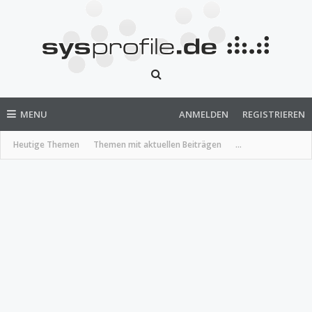
MENU
ANMELDEN
REGISTRIEREN
Heutige Themen
Themen mit aktuellen Beiträgen
...