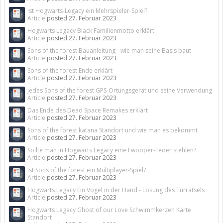
Ist Hogwarts-Legacy ein Mehrspieler-Spiel?
Article
posted
27. Februar 2023
Hogwarts Legacy Black Familienmotto erklärt
Article
posted
27. Februar 2023
Sons of the forest Bauanleitung - wie man seine Basis baut
Article
posted
27. Februar 2023
Sons of the forest Ende erklärt
Article
posted
27. Februar 2023
Jedes Sons of the forest GPS-Ortungsgerät und seine Verwendung
Article
posted
27. Februar 2023
Das Ende des Dead Space Remakes erklärt
Article
posted
27. Februar 2023
Sons of the forest katana Standort und wie man es bekommt
Article
posted
27. Februar 2023
Sollte man in Hogwarts Legacy eine Fwooper-Feder stehlen?
Article
posted
27. Februar 2023
Ist Sons of the forest ein Multiplayer-Spiel?
Article
posted
27. Februar 2023
Hogwarts Legacy Ein Vogel in der Hand - Lösung des Türrätsels
Article
posted
27. Februar 2023
Hogwarts Legacy Ghost of our Love Schwimmkerzen Karte
Standort