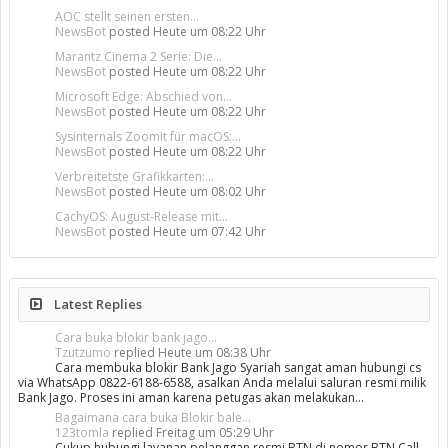
AOC stellt seinen ersten...
NewsBot
posted
Heute um 08:22 Uhr
Marantz Cinema 2 Serie: Die...
NewsBot
posted
Heute um 08:22 Uhr
Microsoft Edge: Abschied von...
NewsBot
posted
Heute um 08:22 Uhr
Sysinternals ZoomIt für macOS:...
NewsBot
posted
Heute um 08:22 Uhr
Verbreitetste Grafikkarten:...
NewsBot
posted
Heute um 08:02 Uhr
CachyOS: August-Release mit...
NewsBot
posted
Heute um 07:42 Uhr
Latest Replies
Cara buka blokir bank jago...
Tzutzumo
replied
Heute um 08:38 Uhr
Cara membuka blokir Bank Jago Syariah sangat aman hubungi cs
via WhatsApp 0822-6188-6588, asalkan Anda melalui saluran resmi milik
Bank Jago. Proses ini aman karena petugas akan melakukan…
Bagaimana cara buka Blokir bale...
123tomla
replied
Freitag um 05:29 Uhr
Cukup hubungi layanan pelanggan resmi BTN di nomor BTN Call