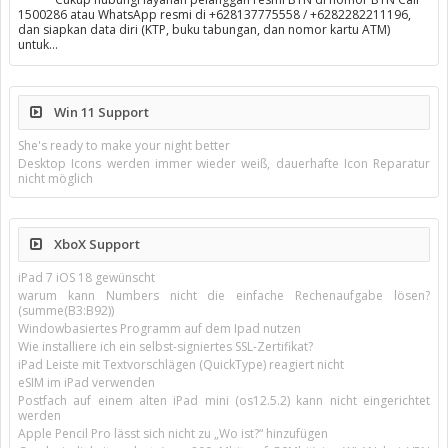
1500286 atau WhatsApp resmi di +628137775558 / +6282282211196,
dan siapkan data diri (KTP, buku tabungan, dan nomor kartu ATM)
untuk…
Win 11 Support
She's ready to make your night better
Desktop Icons werden immer wieder weiß, dauerhafte Icon Reparatur
nicht möglich
XboX Support
iPad 7 iOS 18 gewünscht
warum kann Numbers nicht die einfache Rechenaufgabe lösen?
(summe(B3:B92))
Windowbasiertes Programm auf dem Ipad nutzen
Wie installiere ich ein selbst-signiertes SSL-Zertifikat?
iPad Leiste mit Textvorschlägen (QuickType) reagiert nicht
eSIM im iPad verwenden
Postfach auf einem alten iPad mini (os12.5.2) kann nicht eingerichtet
werden
Apple Pencil Pro lässt sich nicht zu „Wo ist?“ hinzufügen