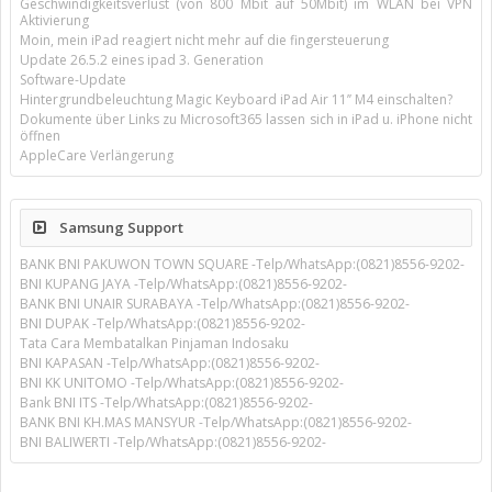
Geschwindigkeitsverlust (von 800 Mbit auf 50Mbit) im WLAN bei VPN
Aktivierung
Moin, mein iPad reagiert nicht mehr auf die fingersteuerung
Update 26.5.2 eines ipad 3. Generation
Software-Update
Hintergrundbeleuchtung Magic Keyboard iPad Air 11’’ M4 einschalten?
Dokumente über Links zu Microsoft365 lassen sich in iPad u. iPhone nicht
öffnen
AppleCare Verlängerung
Samsung Support
BANK BNI PAKUWON TOWN SQUARE -Telp/WhatsApp:(0821)8556-9202-
BNI KUPANG JAYA -Telp/WhatsApp:(0821)8556-9202-
BANK BNI UNAIR SURABAYA -Telp/WhatsApp:(0821)8556-9202-
BNI DUPAK -Telp/WhatsApp:(0821)8556-9202-
Tata Cara Membatalkan Pinjaman Indosaku
BNI KAPASAN -Telp/WhatsApp:(0821)8556-9202-
BNI KK UNITOMO -Telp/WhatsApp:(0821)8556-9202-
Bank BNI ITS -Telp/WhatsApp:(0821)8556-9202-
BANK BNI KH.MAS MANSYUR -Telp/WhatsApp:(0821)8556-9202-
BNI BALIWERTI -Telp/WhatsApp:(0821)8556-9202-