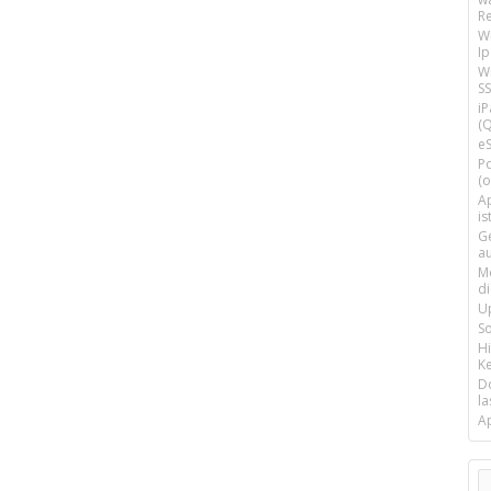
R
W
I
Wi
SS
i
(Q
e
P
(o
Ap
is
G
a
M
d
U
S
H
Ke
D
la
A