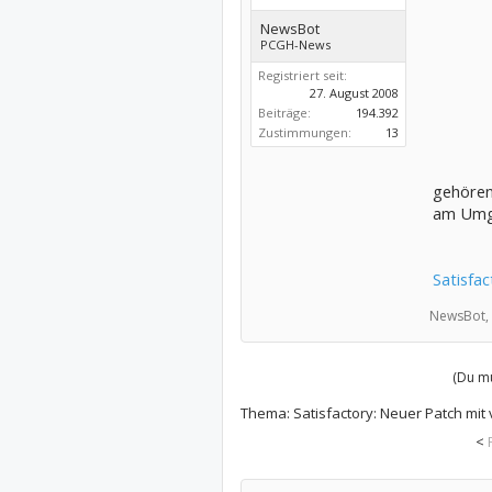
NewsBot
PCGH-News
Registriert seit:
27. August 2008
Beiträge:
194.392
Zustimmungen:
13
gehören
am Umga
Satisfa
NewsBot,
(Du mu
Thema:
Satisfactory: Neuer Patch mi
<