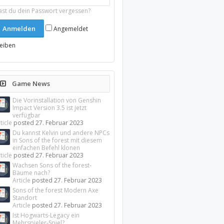
ast du dein Passwort vergessen?
Angemeldet
leiben
Game News
Die Vorinstallation von Genshin
Impact Version 3.5 ist jetzt
verfügbar
ticle
posted
27. Februar 2023
Du kannst Kelvin und andere NPCs
in Sons of the forest mit diesem
einfachen Befehl klonen
ticle
posted
27. Februar 2023
Wachsen Sons of the forest-
Bäume nach?
Article
posted
27. Februar 2023
Sons of the forest Modern Axe
Standort
Article
posted
27. Februar 2023
Ist Hogwarts-Legacy ein
Mehrspieler-Spiel?