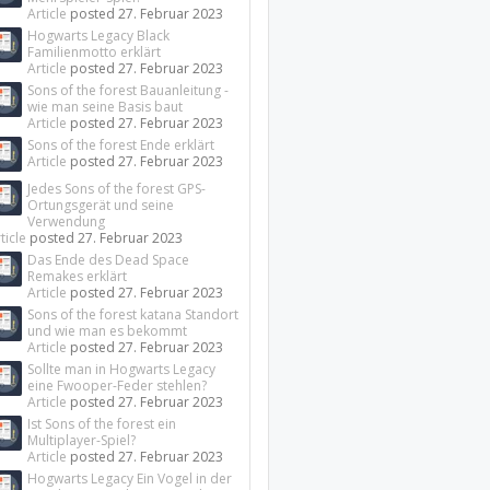
Article
posted
27. Februar 2023
Hogwarts Legacy Black
Familienmotto erklärt
Article
posted
27. Februar 2023
Sons of the forest Bauanleitung -
wie man seine Basis baut
Article
posted
27. Februar 2023
Sons of the forest Ende erklärt
Article
posted
27. Februar 2023
Jedes Sons of the forest GPS-
Ortungsgerät und seine
Verwendung
ticle
posted
27. Februar 2023
Das Ende des Dead Space
Remakes erklärt
Article
posted
27. Februar 2023
Sons of the forest katana Standort
und wie man es bekommt
Article
posted
27. Februar 2023
Sollte man in Hogwarts Legacy
eine Fwooper-Feder stehlen?
Article
posted
27. Februar 2023
Ist Sons of the forest ein
Multiplayer-Spiel?
Article
posted
27. Februar 2023
Hogwarts Legacy Ein Vogel in der