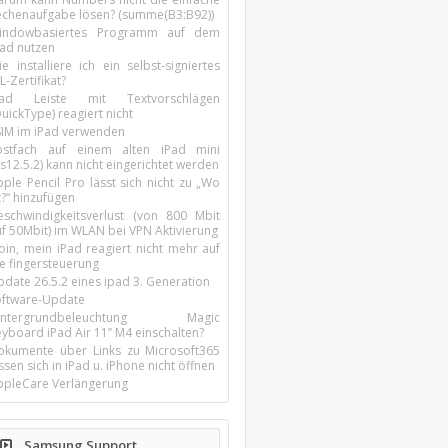
echenaufgabe lösen? (summe(B3:B92))
indowbasiertes Programm auf dem
pad nutzen
e installiere ich ein selbst-signiertes
L-Zertifikat?
Pad Leiste mit Textvorschlägen
uickType) reagiert nicht
SIM im iPad verwenden
ostfach auf einem alten iPad mini
s12.5.2) kann nicht eingerichtet werden
ple Pencil Pro lässt sich nicht zu „Wo
t?“ hinzufügen
eschwindigkeitsverlust (von 800 Mbit
uf 50Mbit) im WLAN bei VPN Aktivierung
oin, mein iPad reagiert nicht mehr auf
ie fingersteuerung
pdate 26.5.2 eines ipad 3. Generation
oftware-Update
intergrundbeleuchtung Magic
yboard iPad Air 11’’ M4 einschalten?
okumente über Links zu Microsoft365
ssen sich in iPad u. iPhone nicht öffnen
ppleCare Verlängerung
Samsung Support