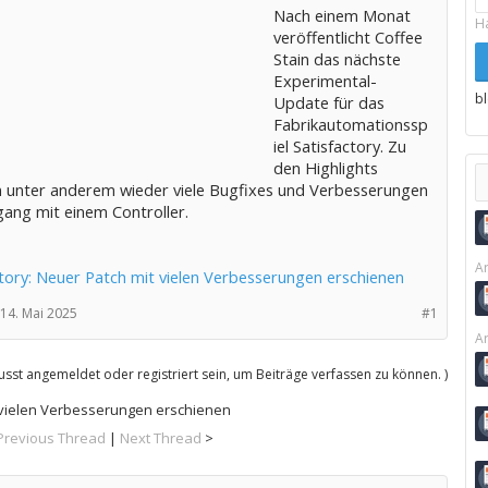
Nach einem Monat
H
veröffentlicht Coffee
Stain das nächste
Experimental-
b
Update für das
Fabrikautomationssp
iel Satisfactory. Zu
den Highlights
 unter anderem wieder viele Bugfixes und Verbesserungen
ng mit einem Controller.
Ar
ctory: Neuer Patch mit vielen Verbesserungen erschienen
14. Mai 2025
#1
Ar
sst angemeldet oder registriert sein, um Beiträge verfassen zu können. )
t vielen Verbesserungen erschienen
Previous Thread
|
Next Thread
>