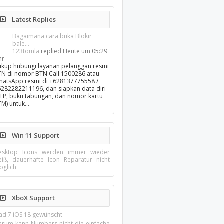
Latest Replies
Bagaimana cara buka Blokir
bale...
123tomla
replied
Heute um 05:29
hr
ukup hubungi layanan pelanggan resmi
TN di nomor BTN Call 1500286 atau
hatsApp resmi di +628137775558 /
6282282211196, dan siapkan data diri
KTP, buku tabungan, dan nomor kartu
TM) untuk…
Win 11 Support
esktop Icons werden immer wieder
eiß, dauerhafte Icon Reparatur nicht
öglich
XboX Support
Pad 7 iOS 18 gewünscht
arum kann Numbers nicht die einfache