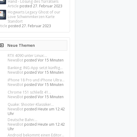
Hand - Lösung des Türrätsels
Article
posted
27. Februar 2023
Hogwarts Legacy Ghost of our
Love Schwimmkerzen Karte
Standort
ticle
posted
27. Februar 2023
Neue Themen
RTX 4090 unter Linux:...
NewsBot
posted
Vor 15 Minuten
Banking: ING-App setzt künftig...
NewsBot
posted
Vor 15 Minuten
iPhone 18 Pro und iPhone Ultra...
NewsBot
posted
Vor 15 Minuten
Chrome 151 schließt 41...
NewsBot
posted
Vor 15 Minuten
Quake: Shooter-Klassiker...
NewsBot
posted
Heute um 12:42
Uhr
Deutsche Bahn:...
NewsBot
posted
Heute um 12:42
Uhr
Android bekommt einen Editor...