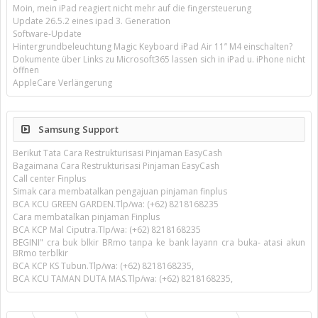
Moin, mein iPad reagiert nicht mehr auf die fingersteuerung
Update 26.5.2 eines ipad 3. Generation
Software-Update
Hintergrundbeleuchtung Magic Keyboard iPad Air 11’’ M4 einschalten?
Dokumente über Links zu Microsoft365 lassen sich in iPad u. iPhone nicht
öffnen
AppleCare Verlängerung
Samsung Support
Berikut Tata Cara Restrukturisasi Pinjaman EasyCash
Bagaimana Cara Restrukturisasi Pinjaman EasyCash
Call center Finplus
Simak cara membatalkan pengajuan pinjaman finplus
BCA KCU GREEN GARDEN.Tlp/wa: (+62) 8218168235
Cara membatalkan pinjaman Finplus
BCA KCP Mal Ciputra.Tlp/wa: (+62) 8218168235
BEGINI" cra buk blkir BRmo tanpa ke bank layann cra buka- atasi akun
BRmo terblkir
BCA KCP KS Tubun.Tlp/wa: (+62) 8218168235,
BCA KCU TAMAN DUTA MAS.Tlp/wa: (+62) 8218168235,