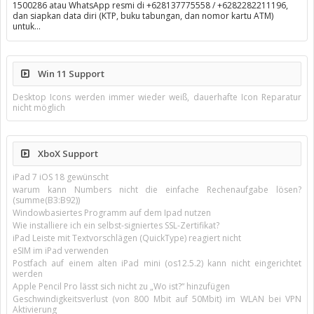
1500286 atau WhatsApp resmi di +628137775558 / +6282282211196,
dan siapkan data diri (KTP, buku tabungan, dan nomor kartu ATM)
untuk…
Win 11 Support
Desktop Icons werden immer wieder weiß, dauerhafte Icon Reparatur
nicht möglich
XboX Support
iPad 7 iOS 18 gewünscht
warum kann Numbers nicht die einfache Rechenaufgabe lösen?
(summe(B3:B92))
Windowbasiertes Programm auf dem Ipad nutzen
Wie installiere ich ein selbst-signiertes SSL-Zertifikat?
iPad Leiste mit Textvorschlägen (QuickType) reagiert nicht
eSIM im iPad verwenden
Postfach auf einem alten iPad mini (os12.5.2) kann nicht eingerichtet
werden
Apple Pencil Pro lässt sich nicht zu „Wo ist?“ hinzufügen
Geschwindigkeitsverlust (von 800 Mbit auf 50Mbit) im WLAN bei VPN
Aktivierung