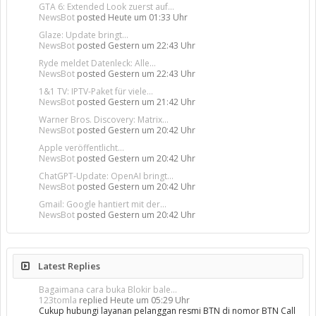
GTA 6: Extended Look zuerst auf...
NewsBot
posted
Heute um 01:33 Uhr
Glaze: Update bringt...
NewsBot
posted
Gestern um 22:43 Uhr
Ryde meldet Datenleck: Alle...
NewsBot
posted
Gestern um 22:43 Uhr
1&1 TV: IPTV-Paket für viele...
NewsBot
posted
Gestern um 21:42 Uhr
Warner Bros. Discovery: Matrix...
NewsBot
posted
Gestern um 20:42 Uhr
Apple veröffentlicht...
NewsBot
posted
Gestern um 20:42 Uhr
ChatGPT-Update: OpenAI bringt...
NewsBot
posted
Gestern um 20:42 Uhr
Gmail: Google hantiert mit der...
NewsBot
posted
Gestern um 20:42 Uhr
Latest Replies
Bagaimana cara buka Blokir bale...
123tomla
replied
Heute um 05:29 Uhr
Cukup hubungi layanan pelanggan resmi BTN di nomor BTN Call