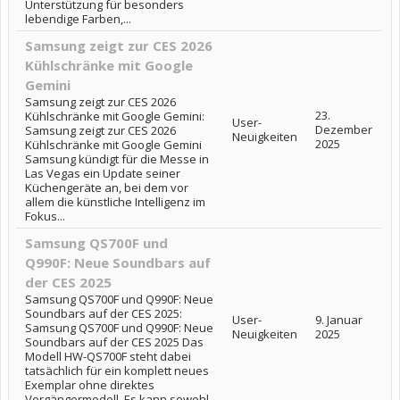
Unterstützung für besonders
lebendige Farben,...
Samsung zeigt zur CES 2026
Kühlschränke mit Google
Gemini
Samsung zeigt zur CES 2026
23.
Kühlschränke mit Google Gemini:
User-
Dezember
Samsung zeigt zur CES 2026
Neuigkeiten
2025
Kühlschränke mit Google Gemini
Samsung kündigt für die Messe in
Las Vegas ein Update seiner
Küchengeräte an, bei dem vor
allem die künstliche Intelligenz im
Fokus...
Samsung QS700F und
Q990F: Neue Soundbars auf
der CES 2025
Samsung QS700F und Q990F: Neue
Soundbars auf der CES 2025:
User-
9. Januar
Samsung QS700F und Q990F: Neue
Neuigkeiten
2025
Soundbars auf der CES 2025 Das
Modell HW-QS700F steht dabei
tatsächlich für ein komplett neues
Exemplar ohne direktes
Vorgängermodell. Es kann sowohl