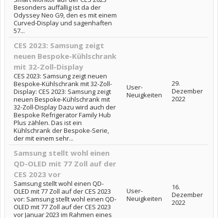
Besonders auffällig ist da der
Odyssey Neo G9, den es mit einem
Curved-Display und sagenhaften
57...
CES 2023: Samsung zeigt
neuen Bespoke-Kühlschrank
mit 32-Zoll-Display
CES 2023: Samsung zeigt neuen
29.
Bespoke-Kühlschrank mit 32-Zoll-
User-
Dezember
Display: CES 2023: Samsung zeigt
Neuigkeiten
2022
neuen Bespoke-Kühlschrank mit
32-Zoll-Display Dazu wird auch der
Bespoke Refrigerator Family Hub
Plus zählen. Das ist ein
Kühlschrank der Bespoke-Serie,
der mit einem sehr...
Samsung stellt wohl einen
QD-OLED mit 77 Zoll auf der
CES 2023 vor
Samsung stellt wohl einen QD-
16.
User-
OLED mit 77 Zoll auf der CES 2023
Dezember
Neuigkeiten
vor: Samsung stellt wohl einen QD-
2022
OLED mit 77 Zoll auf der CES 2023
vor Januar 2023 im Rahmen eines