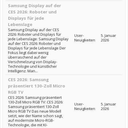
Samsung Display auf der
CES 2026: Roboter und
Displays für jede
Lebenslage
Samsung Display auf der CES
2026: Roboter und Displays für
User-
5. Januar
jede Lebenslage: Samsung Display
Neuigkeiten
2026
auf der CES 2026: Roboter und
Displays für jede Lebenslage Der
Fokus liegt dabei wenig
überraschend auf der
Verschmelzung von Display-
Technologie und künstlicher
Intelligenz. Man...
CES 2026: Samsung
präsentiert 130-Zoll Micro
RGB TV
CES 2026: Samsung präsentiert
130-Zoll Micro RGB TV: CES 2026:
User-
5. Januar
Samsung präsentiert 130-Zoll
Neuigkeiten
2026
Micro RGB TV Das neue Modell
setzt, wie der Name schon sagt,
auf modernste Micro-RGB-
Technologie, die mit KI-