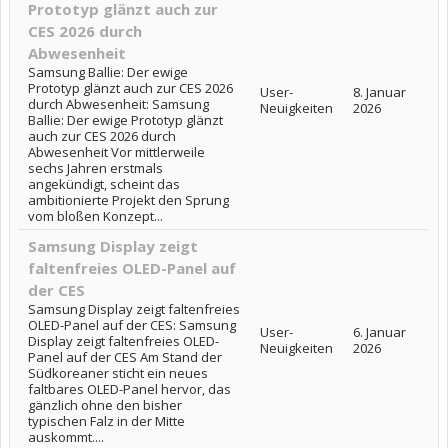
Prototyp glänzt auch zur
CES 2026 durch
Abwesenheit
Samsung Ballie: Der ewige
Prototyp glänzt auch zur CES 2026
User-
8. Januar
durch Abwesenheit: Samsung
Neuigkeiten
2026
Ballie: Der ewige Prototyp glänzt
auch zur CES 2026 durch
Abwesenheit Vor mittlerweile
sechs Jahren erstmals
angekündigt, scheint das
ambitionierte Projekt den Sprung
vom bloßen Konzept...
Samsung Display zeigt
faltenfreies OLED-Panel auf
der CES
Samsung Display zeigt faltenfreies
OLED-Panel auf der CES: Samsung
User-
6. Januar
Display zeigt faltenfreies OLED-
Neuigkeiten
2026
Panel auf der CES Am Stand der
Südkoreaner sticht ein neues
faltbares OLED-Panel hervor, das
gänzlich ohne den bisher
typischen Falz in der Mitte
auskommt....