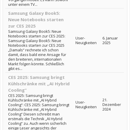
unter einem TV...
Samsung Galaxy Book5:
Neue Notebooks starten
zur CES 2025
Samsung Galaxy Book5: Neue
Notebooks starten zur CES 2025:
User-
6. Januar
Samsung Galaxy Book5: Neue
Neuigkeiten
2025
Notebooks starten zur CES 2025
„Damals“ rechnete ich schon
damit, dass bald eine Ansage für
den breiteren, internationalen
Markt folgen könnte. Schließlich
gibt es...
CES 2025: Samsung bringt
Kühlschränke mit „AI Hybrid
Cooling“
CES 2025: Samsung bringt
21.
Kühlschränke mit „AI Hybrid
User-
Dezember
Cooling“: CES 2025: Samsung bringt
Neuigkeiten
2024
Kühlschränke mit „AI Hybrid
Cooling“ Diesen schreibt man
erstmals die Technik „AI Hybrid
Cooling“ zu. Auch wenn sicherlich
einige Leser angesichts der