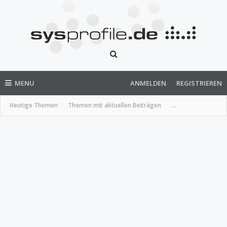
MENU
ANMELDEN
REGISTRIEREN
Heutige Themen
Themen mit aktuellen Beiträgen
...