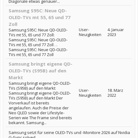
Diagonale etwas genauer...
Samsung S95C: Neue QD-
OLED-TVs mt 55, 65 und 77
Zoll
User-
4. Januar
Samsung S95C: Neue QD-OLED-
Neuigkeiten
2023
TVs mt 55, 65 und 77 Zoll:
Samsung S95C: Neue QD-OLED-
TVs mt 55, 65 und 77 Zoll . .
Samsung S95C: Neue QD-OLED-
TVs mt 55, 65 und 77 Zoll
Samsung bringt eigene QD-
OLED-TVs (S95B) auf den
Markt
Samsung bringt eigene QD-OLED-
TVs (S95B) auf den Markt:
User-
18. März
Samsung bringt eigene QD-OLED-
Neuigkeiten
2022
TVs (S95B) auf den Markt Der
Vorverkauf ist bereits
angelaufen. Auch die Preise der
Neo QLED sowie der Lifestyle-
Serien wie The Frame sind bereits
bekannt. Samsung...
Samsung setzt für seine OLED-TVs und -Monitore 2026 auf Nvidia
G-Sync solved