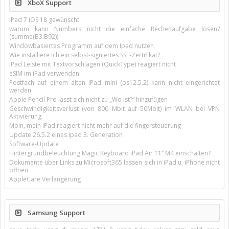
XboX Support
iPad 7 iOS 18 gewünscht
warum kann Numbers nicht die einfache Rechenaufgabe lösen?
(summe(B3:B92))
Windowbasiertes Programm auf dem Ipad nutzen
Wie installiere ich ein selbst-signiertes SSL-Zertifikat?
iPad Leiste mit Textvorschlägen (QuickType) reagiert nicht
eSIM im iPad verwenden
Postfach auf einem alten iPad mini (os12.5.2) kann nicht eingerichtet
werden
Apple Pencil Pro lässt sich nicht zu „Wo ist?“ hinzufügen
Geschwindigkeitsverlust (von 800 Mbit auf 50Mbit) im WLAN bei VPN
Aktivierung
Moin, mein iPad reagiert nicht mehr auf die fingersteuerung
Update 26.5.2 eines ipad 3. Generation
Software-Update
Hintergrundbeleuchtung Magic Keyboard iPad Air 11’’ M4 einschalten?
Dokumente über Links zu Microsoft365 lassen sich in iPad u. iPhone nicht
öffnen
AppleCare Verlängerung
Samsung Support