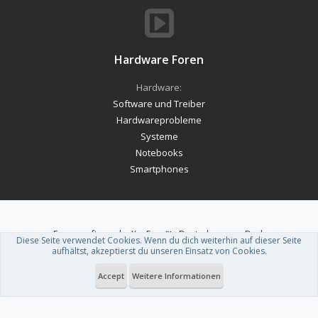
Hardware Foren
Hardware:
Software und Treiber
Hardwareprobleme
Systeme
Notebooks
Smartphones
Forum software by XenForo™
-
Deutsch von xenDach
Diese Seite verwendet Cookies. Wenn du dich weiterhin auf dieser Seite
Theme designed by
ThemeHouse
.
aufhältst, akzeptierst du unseren Einsatz von Cookies.
Accept
Weitere Informationen
Du betrachtest gerade: Samsung setzt für seine OLED-TVs und -Monitore
2026 auf Nvidia G-Sync