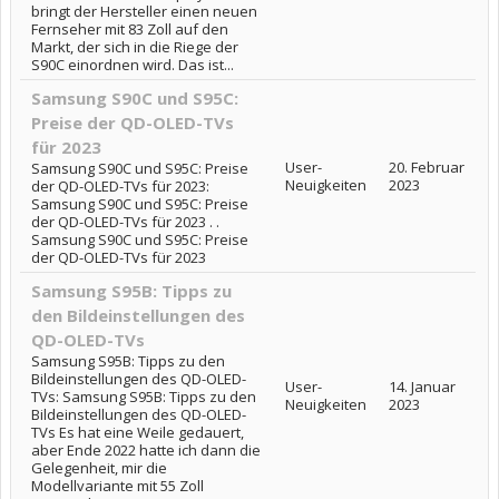
bringt der Hersteller einen neuen
Fernseher mit 83 Zoll auf den
Markt, der sich in die Riege der
S90C einordnen wird. Das ist...
Samsung S90C und S95C:
Preise der QD-OLED-TVs
für 2023
User-
20. Februar
Samsung S90C und S95C: Preise
Neuigkeiten
2023
der QD-OLED-TVs für 2023:
Samsung S90C und S95C: Preise
der QD-OLED-TVs für 2023 . .
Samsung S90C und S95C: Preise
der QD-OLED-TVs für 2023
Samsung S95B: Tipps zu
den Bildeinstellungen des
QD-OLED-TVs
Samsung S95B: Tipps zu den
Bildeinstellungen des QD-OLED-
User-
14. Januar
TVs: Samsung S95B: Tipps zu den
Neuigkeiten
2023
Bildeinstellungen des QD-OLED-
TVs Es hat eine Weile gedauert,
aber Ende 2022 hatte ich dann die
Gelegenheit, mir die
Modellvariante mit 55 Zoll