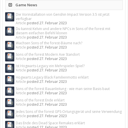
Game News
Die Vorinstallation von Genshin Impact Version 3.5 ist jetzt
verfügbar
Article
posted
27. Februar 2023
Du kannst Kelvin und andere NPCs in Sons of the forest mit
diesem einfachen Befehl klonen
Article
posted
27. Februar 2023
Wachsen Sons of the forest-Bäume nach?
Article
posted
27. Februar 2023
Sons of the forest Modern Axe Standort
Article
posted
27. Februar 2023
Ist Hogwarts-Legacy ein Mehrspieler-Spiel?
Article
posted
27. Februar 2023
Hogwarts Legacy Black Familienmotto erklärt
Article
posted
27. Februar 2023
Sons of the forest Bauanleitung - wie man seine Basis baut
Article
posted
27. Februar 2023
Sons of the forest Ende erklärt
Article
posted
27. Februar 2023
Jedes Sons of the forest GPS-Ortungsgerät und seine Verwendung
Article
posted
27. Februar 2023
Das Ende des Dead Space Remakes erklärt
Article
posted
27. Februar 2023