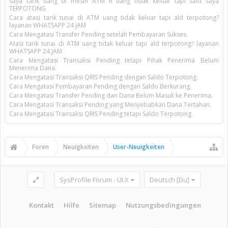
saya tarik uang di mesin ATM R uang tidak keluar tapi sald saya
TERPOTONG
Cara atasi tarik tunai di ATM uang tidak keluar tapi ald terpotong?
layanan WHATSAPP 24 JAM
Cara Mengatasi Transfer Pending setelah Pembayaran Sukses.
Atasi tarik tunai di ATM uang tidak keluar tapi ald terpotong? layanan
WHATSAPP 24 JAM
Cara Mengatasi Transaksi Pending tetapi Pihak Penerima Belum
Menerima Dana.
Cara Mengatasi Transaksi QRIS Pending dengan Saldo Terpotong.
Cara Mengatasi Pembayaran Pending dengan Saldo Berkurang.
Cara Mengatasi Transfer Pending dan Dana Belum Masuk ke Penerima.
Cara Mengatasi Transaksi Pending yang Menyebabkan Dana Tertahan.
Cara Mengatasi Transaksi QRIS Pending tetapi Saldo Terpotong.
Foren
Neuigkeiten
User-Neuigkeiten
SysProfile Forum - UI.X
Deutsch [Du]
Kontakt
Hilfe
Sitemap
Nutzungsbedingungen