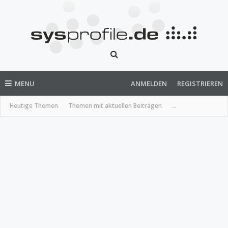
MENU
ANMELDEN
REGISTRIEREN
Heutige Themen
Themen mit aktuellen Beiträgen
...