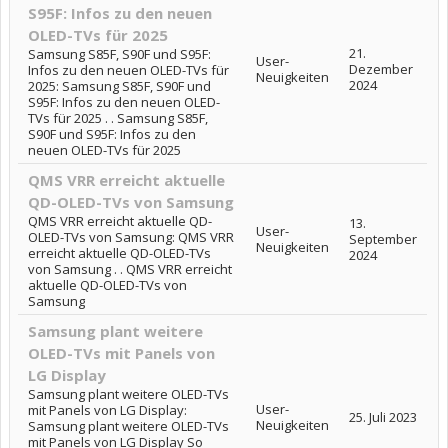
S95F: Infos zu den neuen
OLED-TVs für 2025
21.
Samsung S85F, S90F und S95F:
User-
Dezember
Infos zu den neuen OLED-TVs für
Neuigkeiten
2024
2025: Samsung S85F, S90F und
S95F: Infos zu den neuen OLED-
TVs für 2025 . . Samsung S85F,
S90F und S95F: Infos zu den
neuen OLED-TVs für 2025
QMS VRR erreicht aktuelle
QD-OLED-TVs von Samsung
QMS VRR erreicht aktuelle QD-
13.
User-
OLED-TVs von Samsung: QMS VRR
September
Neuigkeiten
erreicht aktuelle QD-OLED-TVs
2024
von Samsung . . QMS VRR erreicht
aktuelle QD-OLED-TVs von
Samsung
Samsung plant weitere
OLED-TVs mit Panels von
LG Display
Samsung plant weitere OLED-TVs
User-
mit Panels von LG Display:
25. Juli 2023
Neuigkeiten
Samsung plant weitere OLED-TVs
mit Panels von LG Display So