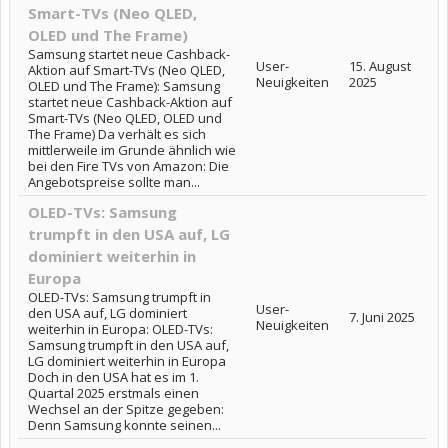
Smart-TVs (Neo QLED,
OLED und The Frame)
Samsung startet neue Cashback-
User-
15. August
Aktion auf Smart-TVs (Neo QLED,
Neuigkeiten
2025
OLED und The Frame): Samsung
startet neue Cashback-Aktion auf
Smart-TVs (Neo QLED, OLED und
The Frame) Da verhält es sich
mittlerweile im Grunde ähnlich wie
bei den Fire TVs von Amazon: Die
Angebotspreise sollte man...
OLED-TVs: Samsung
trumpft in den USA auf, LG
dominiert weiterhin in
Europa
OLED-TVs: Samsung trumpft in
User-
den USA auf, LG dominiert
7. Juni 2025
Neuigkeiten
weiterhin in Europa: OLED-TVs:
Samsung trumpft in den USA auf,
LG dominiert weiterhin in Europa
Doch in den USA hat es im 1.
Quartal 2025 erstmals einen
Wechsel an der Spitze gegeben:
Denn Samsung konnte seinen...