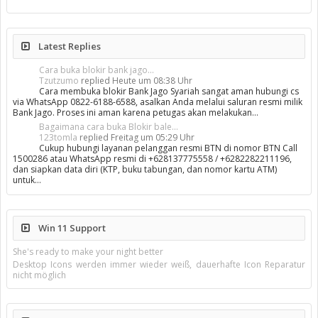
Latest Replies
Cara buka blokir bank jago...
Tzutzumo
replied
Heute um 08:38 Uhr
Cara membuka blokir Bank Jago Syariah sangat aman hubungi cs
via WhatsApp 0822-6188-6588, asalkan Anda melalui saluran resmi milik
Bank Jago. Proses ini aman karena petugas akan melakukan…
Bagaimana cara buka Blokir bale...
123tomla
replied
Freitag um 05:29 Uhr
Cukup hubungi layanan pelanggan resmi BTN di nomor BTN Call
1500286 atau WhatsApp resmi di +628137775558 / +6282282211196,
dan siapkan data diri (KTP, buku tabungan, dan nomor kartu ATM)
untuk…
Win 11 Support
She's ready to make your night better
Desktop Icons werden immer wieder weiß, dauerhafte Icon Reparatur
nicht möglich