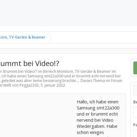
tore, TV-Geräte & Beamer
ummt bei Video!?
or Brummt bei Video!? im Bereich
Monitore, TV-Geräte & Beamer
im
lo, ich habe einen Samsung smt22a300 und er brummt echt nervend bei
getestet was aber keine besserung brachte.... Dieses Thema im Forum
erstellt von Pegga2202,
5. Januar 2022
.
Hallo, ich habe einen
B
Samsung smt22a300
und er brummt echt
nervend bei Video
P
Wiedergaben. Habe
schon einiges