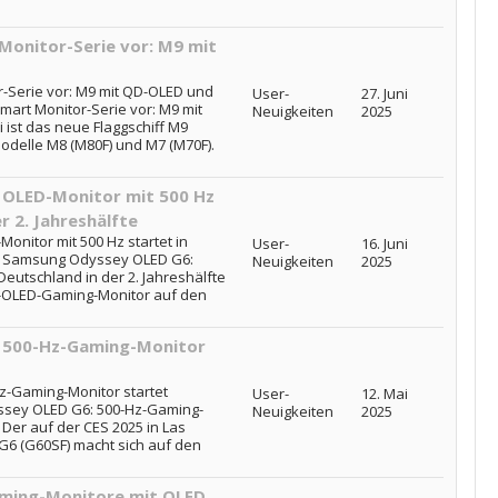
Monitor-Serie vor: M9 mit
r-Serie vor: M9 mit QD-OLED und
User-
27. Juni
mart Monitor-Serie vor: M9 mit
Neuigkeiten
2025
 ist das neue Flaggschiff M9
Modelle M8 (M80F) und M7 (M70F).
OLED-Monitor mit 500 Hz
r 2. Jahreshälfte
nitor mit 500 Hz startet in
User-
16. Juni
te: Samsung Odyssey OLED G6:
Neuigkeiten
2025
Deutschland in der 2. Jahreshälfte
z-OLED-Gaming-Monitor auf den
 500-Hz-Gaming-Monitor
-Gaming-Monitor startet
User-
12. Mai
ssey OLED G6: 500-Hz-Gaming-
Neuigkeiten
2025
 Der auf der CES 2025 in Las
G6 (G60SF) macht sich auf den
ming-Monitore mit OLED,