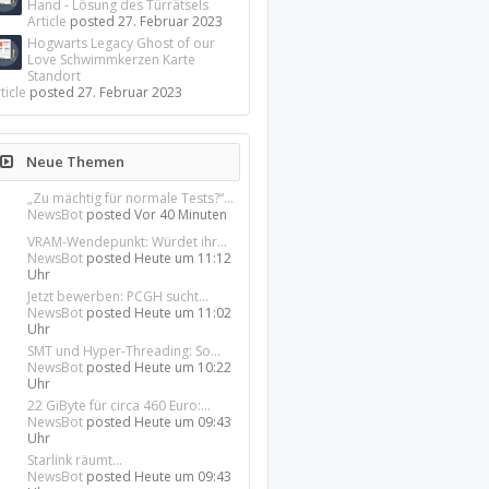
Hand - Lösung des Türrätsels
Article
posted
27. Februar 2023
Hogwarts Legacy Ghost of our
Love Schwimmkerzen Karte
Standort
ticle
posted
27. Februar 2023
Neue Themen
„Zu mächtig für normale Tests?“...
NewsBot
posted
Vor 40 Minuten
VRAM-Wendepunkt: Würdet ihr...
NewsBot
posted
Heute um 11:12
Uhr
Jetzt bewerben: PCGH sucht...
NewsBot
posted
Heute um 11:02
Uhr
SMT und Hyper-Threading: So...
NewsBot
posted
Heute um 10:22
Uhr
22 GiByte für circa 460 Euro:...
NewsBot
posted
Heute um 09:43
Uhr
Starlink räumt...
NewsBot
posted
Heute um 09:43