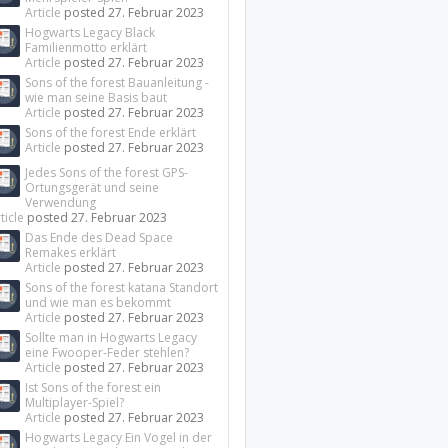
Article
posted
27. Februar 2023
Hogwarts Legacy Black
Familienmotto erklärt
Article
posted
27. Februar 2023
Sons of the forest Bauanleitung -
wie man seine Basis baut
Article
posted
27. Februar 2023
Sons of the forest Ende erklärt
Article
posted
27. Februar 2023
Jedes Sons of the forest GPS-
Ortungsgerät und seine
Verwendung
ticle
posted
27. Februar 2023
Das Ende des Dead Space
Remakes erklärt
Article
posted
27. Februar 2023
Sons of the forest katana Standort
und wie man es bekommt
Article
posted
27. Februar 2023
Sollte man in Hogwarts Legacy
eine Fwooper-Feder stehlen?
Article
posted
27. Februar 2023
Ist Sons of the forest ein
Multiplayer-Spiel?
Article
posted
27. Februar 2023
Hogwarts Legacy Ein Vogel in der