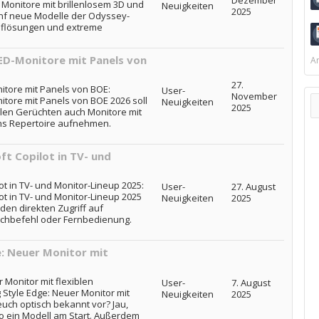
Dezember
Monitore mit brillenlosem 3D und
Neuigkeiten
2025
ünf neue Modelle der Odyssey-
Auflösungen und extreme
ED-Monitore mit Panels von
Ar
27.
tore mit Panels von BOE:
User-
November
tore mit Panels von BOE 2026 soll
Neuigkeiten
2025
len Gerüchten auch Monitore mit
ins Repertoire aufnehmen.
t Copilot in TV- und
ot in TV- und Monitor-Lineup 2025:
User-
27. August
ot in TV- und Monitor-Lineup 2025
Neuigkeiten
2025
 den direkten Zugriff auf
achbefehl oder Fernbedienung.
: Neuer Monitor mit
Monitor mit flexiblen
User-
7. August
Style Edge: Neuer Monitor mit
Neuigkeiten
2025
euch optisch bekannt vor? Jau,
o ein Modell am Start. Außerdem