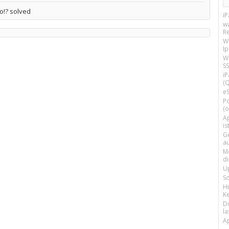
o!? solved
i
w
R
W
I
Wi
SS
i
(Q
e
P
(o
Ap
is
G
a
M
d
U
S
H
Ke
D
la
A