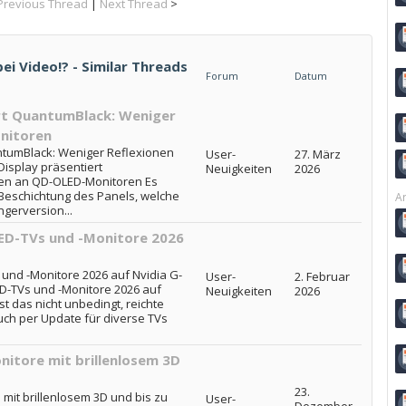
Previous Thread
|
Next Thread
>
 Video!? - Similar Threads
Forum
Datum
rt QuantumBlack: Weniger
nitoren
ntumBlack: Weniger Reflexionen
User-
27. März
isplay präsentiert
Neuigkeiten
2026
en an QD-OLED-Monitoren Es
Beschichtung des Panels, welche
Ar
gerversion...
LED-TVs und -Monitore 2026
und -Monitore 2026 auf Nvidia G-
User-
2. Februar
D-TVs und -Monitore 2026 auf
Neuigkeiten
2026
t das nicht unbedingt, reichte
uch per Update für diverse TVs
itore mit brillenlosem 3D
23.
it brillenlosem 3D und bis zu
User-