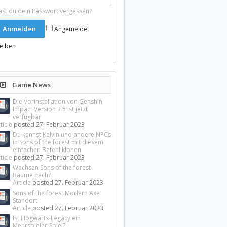
ast du dein Passwort vergessen?
Angemeldet
leiben
Game News
Die Vorinstallation von Genshin
Impact Version 3.5 ist jetzt
verfügbar
ticle
posted
27. Februar 2023
Du kannst Kelvin und andere NPCs
in Sons of the forest mit diesem
einfachen Befehl klonen
ticle
posted
27. Februar 2023
Wachsen Sons of the forest-
Bäume nach?
Article
posted
27. Februar 2023
Sons of the forest Modern Axe
Standort
Article
posted
27. Februar 2023
Ist Hogwarts-Legacy ein
Mehrspieler-Spiel?