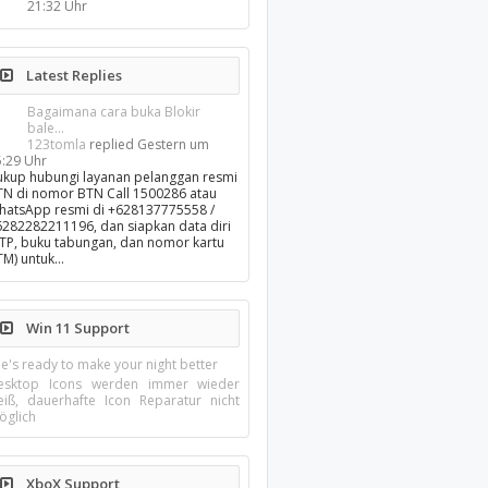
21:32 Uhr
Latest Replies
Bagaimana cara buka Blokir
bale...
123tomla
replied
Gestern um
5:29 Uhr
ukup hubungi layanan pelanggan resmi
TN di nomor BTN Call 1500286 atau
hatsApp resmi di +628137775558 /
6282282211196, dan siapkan data diri
KTP, buku tabungan, dan nomor kartu
TM) untuk…
Win 11 Support
e's ready to make your night better
esktop Icons werden immer wieder
eiß, dauerhafte Icon Reparatur nicht
öglich
XboX Support