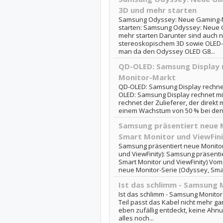
3D und mehr starten
Samsung Odyssey: Neue Gaming-M
starten: Samsung Odyssey: Neue 
mehr starten Darunter sind auch 
stereoskopischem 3D sowie OLED-
man da den Odyssey OLED G8...
QD-OLED: Samsung Display 
Monitor-Markt
QD-OLED: Samsung Display rechnet
OLED: Samsung Display rechnet mi
rechnet der Zulieferer, der direkt m
einem Wachstum von 50 % bei den 
Samsung präsentiert neue 
Smart Monitor und ViewFini
Samsung präsentiert neue Monitor
und ViewFinity): Samsung präsenti
Smart Monitor und ViewFinity) Vom 
neue Monitor-Serie (Odyssey, Smar
Ist das schlimm - Samsung 
Ist das schlimm - Samsung Monito
Teil passt das Kabel nicht mehr ga
eben zufällig entdeckt, keine Ahnu
alles noch...