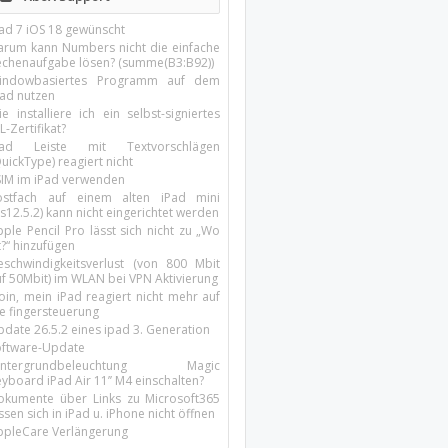
Pad 7 iOS 18 gewünscht
arum kann Numbers nicht die einfache
echenaufgabe lösen? (summe(B3:B92))
indowbasiertes Programm auf dem
pad nutzen
e installiere ich ein selbst-signiertes
L-Zertifikat?
Pad Leiste mit Textvorschlägen
uickType) reagiert nicht
SIM im iPad verwenden
ostfach auf einem alten iPad mini
s12.5.2) kann nicht eingerichtet werden
ple Pencil Pro lässt sich nicht zu „Wo
t?“ hinzufügen
eschwindigkeitsverlust (von 800 Mbit
uf 50Mbit) im WLAN bei VPN Aktivierung
oin, mein iPad reagiert nicht mehr auf
ie fingersteuerung
pdate 26.5.2 eines ipad 3. Generation
oftware-Update
intergrundbeleuchtung Magic
yboard iPad Air 11’’ M4 einschalten?
okumente über Links zu Microsoft365
ssen sich in iPad u. iPhone nicht öffnen
ppleCare Verlängerung