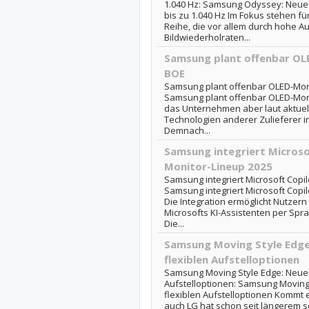
1.040 Hz: Samsung Odyssey: Neue 
bis zu 1.040 Hz Im Fokus stehen f
Reihe, die vor allem durch hohe 
Bildwiederholraten...
Samsung plant offenbar OL
BOE
Samsung plant offenbar OLED-Moni
Samsung plant offenbar OLED-Moni
das Unternehmen aber laut aktuel
Technologien anderer Zulieferer 
Demnach...
Samsung integriert Microsof
Monitor-Lineup 2025
Samsung integriert Microsoft Copil
Samsung integriert Microsoft Copil
Die Integration ermöglicht Nutzern
Microsofts KI-Assistenten per Spr
Die...
Samsung Moving Style Edge
flexiblen Aufstelloptionen
Samsung Moving Style Edge: Neuer 
Aufstelloptionen: Samsung Moving 
flexiblen Aufstelloptionen Kommt 
auch LG hat schon seit längerem s