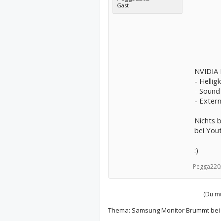
Gast
NVIDIA 
- Hellig
- Sound
- Exter
Nichts 
bei You
:)
Pegga220
(Du mu
Thema:
Samsung Monitor Brummt bei 