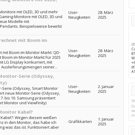
onitore mit OLED, 3D und mehr
User-
28. März
Gaming-Monitore mit OLED, 3D und
Neuigkeiten
2025
neue Modelle mit
Pendants. Beispielsweise bewirbt
rechnet mit Boom im
0
C
User-
28. März
 mit Boom im Monitor-Markt: QD-
B
Neuigkeiten
2025
t Boom im Monitor-Markt Für 2025
W
it LG Display konkurriert, mit
+
Auslieferungsmengen seiner...
(
A
Monitor-Serie (Odyssey,
ty)
User-
2. Januar
-Serie (Odyssey, Smart Monitor
Neuigkeiten
2025
ert neue Monitor-Serie (Odyssey,
7. bis 10. Samsung präsentiert
Sh
t Monitor und ViewFinity)
D
w
Monitor Kabel?
m
r Kabel?: Wegen diesem weißen
1. Januar
Grafikkarten
nz in den Monitor, das habe ich
2025
ng was das ist. Funktioniert aber