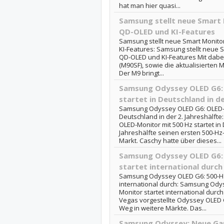
hat man hier quasi...
Samsung stellt neue Smart 
QD-OLED und KI-Features
Samsung stellt neue Smart Monito
KI-Features: Samsung stellt neue S
QD-OLED und KI-Features Mit dabei
(M90SF), sowie die aktualisierten 
Der M9 bringt...
Samsung Odyssey OLED G6: 
startet in Deutschland in de
Samsung Odyssey OLED G6: OLED-Mo
Deutschland in der 2. Jahreshälf
OLED-Monitor mit 500 Hz startet in 
Jahreshälfte seinen ersten 500-H
Markt. Caschy hatte über dieses...
Samsung Odyssey OLED G6:
startet international durch
Samsung Odyssey OLED G6: 500-Hz
international durch: Samsung Ody
Monitor startet international durch
Vegas vorgestellte Odyssey OLED 
Weg in weitere Märkte. Das...
Samsung Odyssey: Neue Ga