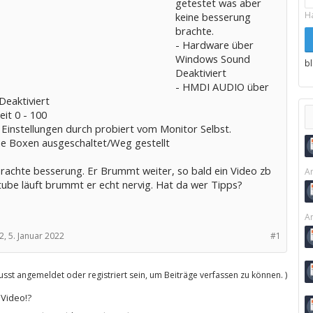
getestet was aber
H
keine besserung
brachte.
- Hardware über
Windows Sound
b
Deaktiviert
- HMDI AUDIO über
Deaktiviert
keit 0 - 100
 Einstellungen durch probiert vom Monitor Selbst.
ne Boxen ausgeschaltet/Weg gestellt
brachte besserung. Er Brummt weiter, so bald ein Video zb
Ar
tube läuft brummt er echt nervig. Hat da wer Tipps?
Ar
2,
5. Januar 2022
#1
sst angemeldet oder registriert sein, um Beiträge verfassen zu können. )
Video!?