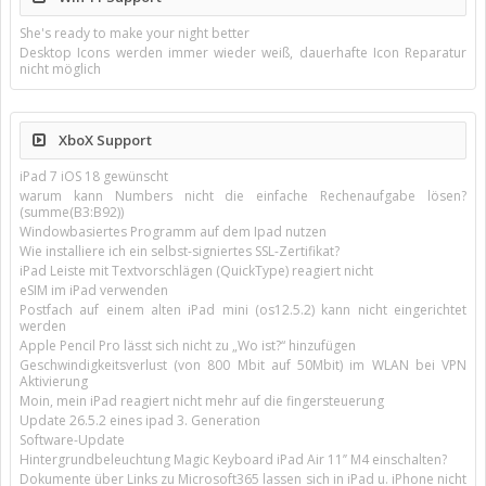
She's ready to make your night better
Desktop Icons werden immer wieder weiß, dauerhafte Icon Reparatur
nicht möglich
XboX Support
iPad 7 iOS 18 gewünscht
warum kann Numbers nicht die einfache Rechenaufgabe lösen?
(summe(B3:B92))
Windowbasiertes Programm auf dem Ipad nutzen
Wie installiere ich ein selbst-signiertes SSL-Zertifikat?
iPad Leiste mit Textvorschlägen (QuickType) reagiert nicht
eSIM im iPad verwenden
Postfach auf einem alten iPad mini (os12.5.2) kann nicht eingerichtet
werden
Apple Pencil Pro lässt sich nicht zu „Wo ist?“ hinzufügen
Geschwindigkeitsverlust (von 800 Mbit auf 50Mbit) im WLAN bei VPN
Aktivierung
Moin, mein iPad reagiert nicht mehr auf die fingersteuerung
Update 26.5.2 eines ipad 3. Generation
Software-Update
Hintergrundbeleuchtung Magic Keyboard iPad Air 11’’ M4 einschalten?
Dokumente über Links zu Microsoft365 lassen sich in iPad u. iPhone nicht