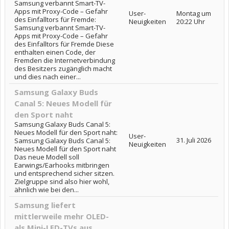
Samsung verbannt Smart-TV-
Apps mit Proxy-Code – Gefahr
User-
Montag um
des Einfalltors für Fremde:
Neuigkeiten
20:22 Uhr
Samsung verbannt Smart-TV-
Apps mit Proxy-Code – Gefahr
des Einfalltors für Fremde Diese
enthalten einen Code, der
Fremden die Internetverbindung
des Besitzers zugänglich macht
und dies nach einer...
Samsung Galaxy Buds
Canal 5: Neues Modell für
den Sport naht
Samsung Galaxy Buds Canal 5:
Neues Modell für den Sport naht:
User-
31. Juli 2026
Samsung Galaxy Buds Canal 5:
Neuigkeiten
Neues Modell für den Sport naht
Das neue Modell soll
Earwings/Earhooks mitbringen
und entsprechend sicher sitzen.
Zielgruppe sind also hier wohl,
ähnlich wie bei den...
Samsung liefert
mittlerweile mehr OLED-
als Mini-LED-TVs aus