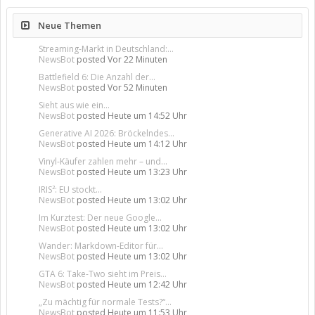
Neue Themen
Streaming-Markt in Deutschland:...
NewsBot
posted
Vor 22 Minuten
Battlefield 6: Die Anzahl der...
NewsBot
posted
Vor 52 Minuten
Sieht aus wie ein...
NewsBot
posted
Heute um 14:52 Uhr
Generative AI 2026: Bröckelndes...
NewsBot
posted
Heute um 14:12 Uhr
Vinyl-Käufer zahlen mehr – und...
NewsBot
posted
Heute um 13:23 Uhr
IRIS²: EU stockt...
NewsBot
posted
Heute um 13:02 Uhr
Im Kurztest: Der neue Google...
NewsBot
posted
Heute um 13:02 Uhr
Wander: Markdown-Editor für...
NewsBot
posted
Heute um 13:02 Uhr
GTA 6: Take-Two sieht im Preis...
NewsBot
posted
Heute um 12:42 Uhr
„Zu mächtig für normale Tests?“...
NewsBot
posted
Heute um 11:53 Uhr