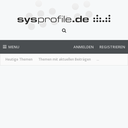
MENU
ANMELDEN
REGISTRIEREN
Heutige Themen
Themen mit aktuellen Beiträgen
...