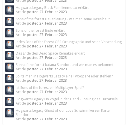
Article
posted
27. Februar 2023
Hogwarts Legacy Black Familienmotto erklärt
Article
posted
27. Februar 2023
Sons of the forest Bauanleitung - wie man seine Basis baut
Article
posted
27. Februar 2023
Sons of the forest Ende erklärt
Article
posted
27. Februar 2023
Jedes Sons of the forest GPS-Ortungsgerät und seine Verwendung
Article
posted
27. Februar 2023
Das Ende des Dead Space Remakes erklärt
Article
posted
27. Februar 2023
Sons of the forest katana Standort und wie man es bekommt
Article
posted
27. Februar 2023
Sollte man in Hogwarts Legacy eine Fwooper-Feder stehlen?
Article
posted
27. Februar 2023
Ist Sons of the forest ein Multiplayer-Spiel?
Article
posted
27. Februar 2023
Hogwarts Legacy Ein Vogel in der Hand - Lösung des Türrätsels
Article
posted
27. Februar 2023
Hogwarts Legacy Ghost of our Love Schwimmkerzen Karte
Standort
Article
posted
27. Februar 2023