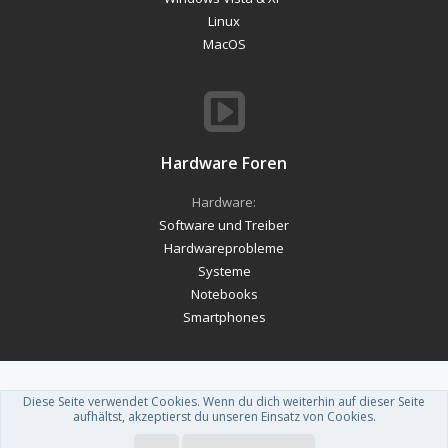
Linux
MacOS
Hardware Foren
Hardware:
Software und Treiber
Hardwareprobleme
Systeme
Notebooks
Smartphones
Diese Seite verwendet Cookies. Wenn du dich weiterhin auf dieser Seite
Forum software by XenForo™
-
Deutsch von xenDach
aufhältst, akzeptierst du unseren Einsatz von Cookies.
Theme designed by
ThemeHouse
.