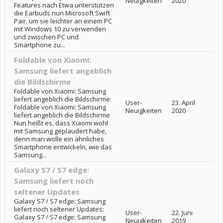
Neuigkeiten
2020
Features nach Etwa unterstützen
die Earbuds nun Microsoft Swift
Pair, um sie leichter an einem PC
mit Windows 10 zu verwenden
und zwischen PC und
Smartphone zu...
Foldable von Xiaomi:
Samsung liefert angeblich
die Bildschirme
Foldable von Xiaomi: Samsung
liefert angeblich die Bildschirme:
User-
23. April
Foldable von Xiaomi: Samsung
Neuigkeiten
2020
liefert angeblich die Bildschirme
Nun heißt es, dass Xiaomi wohl
mit Samsung geplaudert habe,
denn man wolle ein ähnliches
Smartphone entwickeln, wie das
Samsung...
Galaxy S7 / S7 edge:
Samsung liefert noch
seltener Updates
Galaxy S7 / S7 edge: Samsung
liefert noch seltener Updates:
User-
22. Juni
Galaxy S7 / S7 edge: Samsung
Neuigkeiten
2019