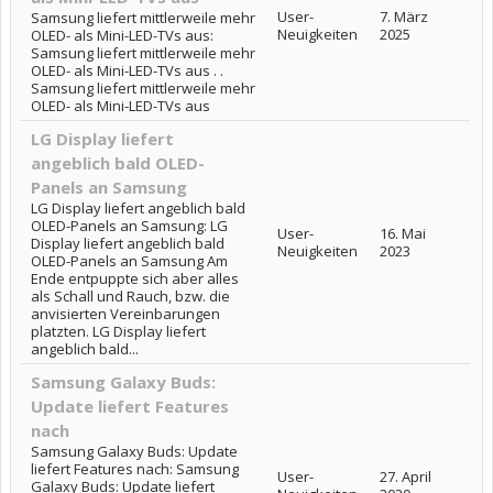
User-
7. März
Samsung liefert mittlerweile mehr
Neuigkeiten
2025
OLED- als Mini-LED-TVs aus:
Samsung liefert mittlerweile mehr
OLED- als Mini-LED-TVs aus . .
Samsung liefert mittlerweile mehr
OLED- als Mini-LED-TVs aus
LG Display liefert
angeblich bald OLED-
Panels an Samsung
LG Display liefert angeblich bald
OLED-Panels an Samsung: LG
User-
16. Mai
Display liefert angeblich bald
Neuigkeiten
2023
OLED-Panels an Samsung Am
Ende entpuppte sich aber alles
als Schall und Rauch, bzw. die
anvisierten Vereinbarungen
platzten. LG Display liefert
angeblich bald...
Samsung Galaxy Buds:
Update liefert Features
nach
Samsung Galaxy Buds: Update
liefert Features nach: Samsung
User-
27. April
Galaxy Buds: Update liefert