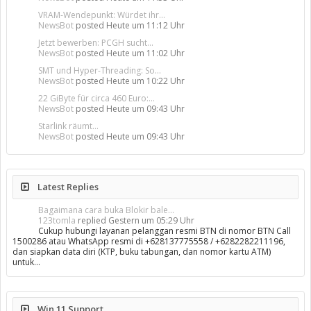
VRAM-Wendepunkt: Würdet ihr...
NewsBot
posted
Heute um 11:12 Uhr
Jetzt bewerben: PCGH sucht...
NewsBot
posted
Heute um 11:02 Uhr
SMT und Hyper-Threading: So...
NewsBot
posted
Heute um 10:22 Uhr
22 GiByte für circa 460 Euro:...
NewsBot
posted
Heute um 09:43 Uhr
Starlink räumt...
NewsBot
posted
Heute um 09:43 Uhr
Latest Replies
Bagaimana cara buka Blokir bale...
123tomla
replied
Gestern um 05:29 Uhr
Cukup hubungi layanan pelanggan resmi BTN di nomor BTN Call
1500286 atau WhatsApp resmi di +628137775558 / +6282282211196,
dan siapkan data diri (KTP, buku tabungan, dan nomor kartu ATM)
untuk…
Win 11 Support