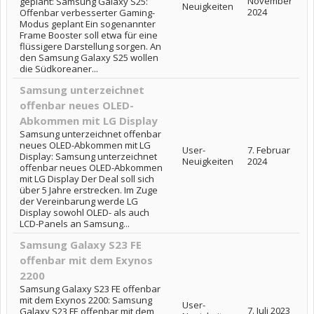
November
geplant: Samsung Galaxy S25:
Neuigkeiten
2024
Offenbar verbesserter Gaming-
Modus geplant Ein sogenannter
Frame Booster soll etwa für eine
flüssigere Darstellung sorgen. An
den Samsung Galaxy S25 wollen
die Südkoreaner...
Samsung unterzeichnet
offenbar neues OLED-
Abkommen mit LG Display
Samsung unterzeichnet offenbar
neues OLED-Abkommen mit LG
User-
7. Februar
Display: Samsung unterzeichnet
Neuigkeiten
2024
offenbar neues OLED-Abkommen
mit LG Display Der Deal soll sich
über 5 Jahre erstrecken. Im Zuge
der Vereinbarung werde LG
Display sowohl OLED- als auch
LCD-Panels an Samsung...
Samsung Galaxy S23 FE
offenbar mit dem Exynos
2200
Samsung Galaxy S23 FE offenbar
mit dem Exynos 2200: Samsung
User-
7. Juli 2023
Galaxy S23 FE offenbar mit dem