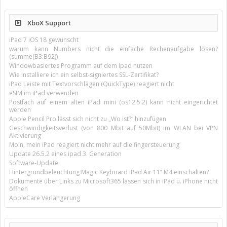
XboX Support
iPad 7 iOS 18 gewünscht
warum kann Numbers nicht die einfache Rechenaufgabe lösen?
(summe(B3:B92))
Windowbasiertes Programm auf dem Ipad nutzen
Wie installiere ich ein selbst-signiertes SSL-Zertifikat?
iPad Leiste mit Textvorschlägen (QuickType) reagiert nicht
eSIM im iPad verwenden
Postfach auf einem alten iPad mini (os12.5.2) kann nicht eingerichtet
werden
Apple Pencil Pro lässt sich nicht zu „Wo ist?“ hinzufügen
Geschwindigkeitsverlust (von 800 Mbit auf 50Mbit) im WLAN bei VPN
Aktivierung
Moin, mein iPad reagiert nicht mehr auf die fingersteuerung
Update 26.5.2 eines ipad 3. Generation
Software-Update
Hintergrundbeleuchtung Magic Keyboard iPad Air 11’’ M4 einschalten?
Dokumente über Links zu Microsoft365 lassen sich in iPad u. iPhone nicht
öffnen
AppleCare Verlängerung