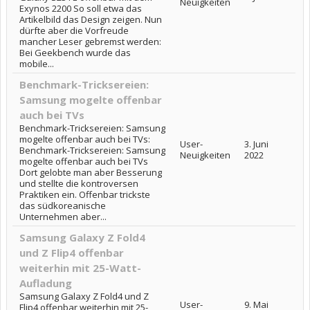
Neuigkeiten
Exynos 2200 So soll etwa das
Artikelbild das Design zeigen. Nun
dürfte aber die Vorfreude
mancher Leser gebremst werden:
Bei Geekbench wurde das
mobile...
Benchmark-Tricksereien:
Samsung mogelte offenbar
auch bei TVs
Benchmark-Tricksereien: Samsung
mogelte offenbar auch bei TVs:
User-
3. Juni
Benchmark-Tricksereien: Samsung
Neuigkeiten
2022
mogelte offenbar auch bei TVs
Dort gelobte man aber Besserung
und stellte die kontroversen
Praktiken ein. Offenbar trickste
das südkoreanische
Unternehmen aber...
Samsung Galaxy Z Fold4
und Z Flip4 offenbar
weiterhin mit 25-Watt-
Aufladung
Samsung Galaxy Z Fold4 und Z
User-
9. Mai
Flip4 offenbar weiterhin mit 25-