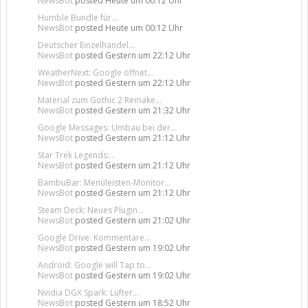
NewsBot
posted
Heute um 00:12 Uhr
Humble Bundle für...
NewsBot
posted
Heute um 00:12 Uhr
Deutscher Einzelhandel...
NewsBot
posted
Gestern um 22:12 Uhr
WeatherNext: Google öffnet...
NewsBot
posted
Gestern um 22:12 Uhr
Material zum Gothic 2 Remake...
NewsBot
posted
Gestern um 21:32 Uhr
Google Messages: Umbau bei der...
NewsBot
posted
Gestern um 21:12 Uhr
Star Trek Legends:...
NewsBot
posted
Gestern um 21:12 Uhr
BambuBar: Menüleisten-Monitor...
NewsBot
posted
Gestern um 21:12 Uhr
Steam Deck: Neues Plugin...
NewsBot
posted
Gestern um 21:02 Uhr
Google Drive: Kommentare...
NewsBot
posted
Gestern um 19:02 Uhr
Android: Google will Tap to...
NewsBot
posted
Gestern um 19:02 Uhr
Nvidia DGX Spark: Lüfter...
NewsBot
posted
Gestern um 18:52 Uhr