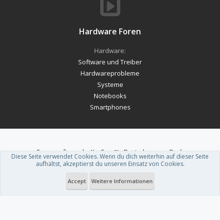
Hardware Foren
Hardware:
Software und Treiber
Hardwareprobleme
Systeme
Notebooks
Smartphones
Forum software by XenForo™
-
Deutsch von xenDach
Diese Seite verwendet Cookies. Wenn du dich weiterhin auf dieser Seite
Theme designed by
ThemeHouse
.
aufhältst, akzeptierst du unseren Einsatz von Cookies.
Accept
Weitere Informationen
Du betrachtest gerade: Samsung hat offenbar eine weitere XR-Brille in
der Mache