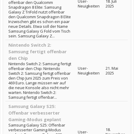
User-
18. Juli
offenbar den Qualcomm
Neuigkeiten
2025
Snapdragon 8 Elite: Samsung
Galaxy Z TriFold nutzt offenbar
den Qualcomm Snapdragon 8 Elite
Inzwischen gibt es schon ein paar
neue Details. Etwa soll der Name
Samsung Galaxy G Fold vom Tisch
sein. Samsung Galaxy Z...
Nintendo Switch 2:
Samsung fertigt offenbar
den Chip
Nintendo Switch 2: Samsung fertigt
User-
21. Mai
offenbar den Chip: Nintendo
Neuigkeiten
2025
Switch 2: Samsung fertigt offenbar
den Chip Juni 2025 zum Preis von
469 Euro. Lange müssen wir auf
die neue Konsole also nicht mehr
warten. Nintendo Switch 2:
Samsung fertigt offenbar...
Samsung Galaxy S25:
Offenbar verbesserter
Gaming-Modus geplant
Samsung Galaxy S25: Offenbar
18.
verbesserter Gaming-Modus
User-