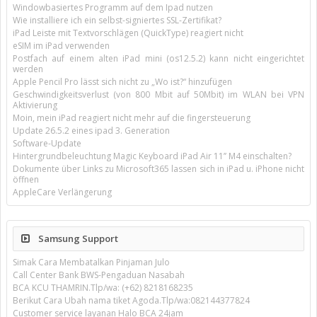
Windowbasiertes Programm auf dem Ipad nutzen
Wie installiere ich ein selbst-signiertes SSL-Zertifikat?
iPad Leiste mit Textvorschlägen (QuickType) reagiert nicht
eSIM im iPad verwenden
Postfach auf einem alten iPad mini (os12.5.2) kann nicht eingerichtet
werden
Apple Pencil Pro lässt sich nicht zu „Wo ist?“ hinzufügen
Geschwindigkeitsverlust (von 800 Mbit auf 50Mbit) im WLAN bei VPN
Aktivierung
Moin, mein iPad reagiert nicht mehr auf die fingersteuerung
Update 26.5.2 eines ipad 3. Generation
Software-Update
Hintergrundbeleuchtung Magic Keyboard iPad Air 11’’ M4 einschalten?
Dokumente über Links zu Microsoft365 lassen sich in iPad u. iPhone nicht
öffnen
AppleCare Verlängerung
Samsung Support
Simak Cara Membatalkan Pinjaman Julo
Call Center Bank BWS-Pengaduan Nasabah
BCA KCU THAMRIN.Tlp/wa: (+62) 8218168235
Berikut Cara Ubah nama tiket Agoda.Tlp/wa:082144377824
Customer service layanan Halo BCA 24jam