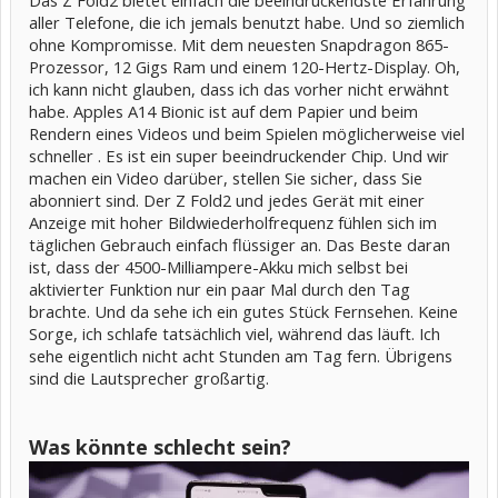
Das Z Fold2 bietet einfach die beeindruckendste Erfahrung
aller Telefone, die ich jemals benutzt habe. Und so ziemlich
ohne Kompromisse. Mit dem neuesten Snapdragon 865-
Prozessor, 12 Gigs Ram und einem 120-Hertz-Display. Oh,
ich kann nicht glauben, dass ich das vorher nicht erwähnt
habe. Apples A14 Bionic ist auf dem Papier und beim
Rendern eines Videos und beim Spielen möglicherweise viel
schneller . Es ist ein super beeindruckender Chip. Und wir
machen ein Video darüber, stellen Sie sicher, dass Sie
abonniert sind. Der Z Fold2 und jedes Gerät mit einer
Anzeige mit hoher Bildwiederholfrequenz fühlen sich im
täglichen Gebrauch einfach flüssiger an. Das Beste daran
ist, dass der 4500-Milliampere-Akku mich selbst bei
aktivierter Funktion nur ein paar Mal durch den Tag
brachte. Und da sehe ich ein gutes Stück Fernsehen. Keine
Sorge, ich schlafe tatsächlich viel, während das läuft. Ich
sehe eigentlich nicht acht Stunden am Tag fern. Übrigens
sind die Lautsprecher großartig.
Was könnte schlecht sein?