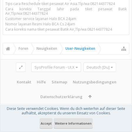
Tips cara Reschedule tiket pesawat Air Asia.Tlp/wa:082144377824
Cara koreksi Tanggal lahir pada tiket pesawat Batik
Air,Tlp/wa:082144377824
Customer service layanan Halo BCA 24jam
Nomor layanan Resmi Halo BCA Cs 24Jam
Cara koreksi nama tiket pesawat Batik Air,Tlp/wa:082144377824
Foren
Neuigkeiten
User-Neuigkeiten
SysProfile Forum - UI.X
Deutsch [Du]
Kontakt
Hilfe
Sitemap
Nutzungsbedingungen
Datenschutzerklärung
Diese Seite verwendet Cookies. Wenn du dich weiterhin auf dieser Seite
aufhältst, akzeptierst du unseren Einsatz von Cookies.
Accept
Weitere Informationen