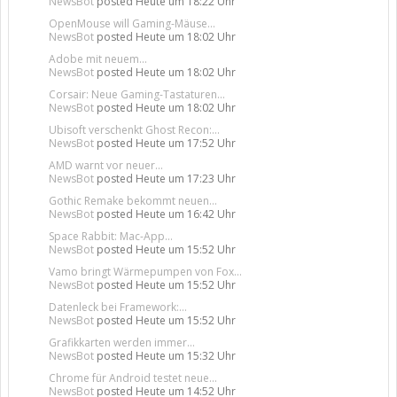
NewsBot
posted
Heute um 18:22 Uhr
OpenMouse will Gaming-Mäuse...
NewsBot
posted
Heute um 18:02 Uhr
Adobe mit neuem...
NewsBot
posted
Heute um 18:02 Uhr
Corsair: Neue Gaming-Tastaturen...
NewsBot
posted
Heute um 18:02 Uhr
Ubisoft verschenkt Ghost Recon:...
NewsBot
posted
Heute um 17:52 Uhr
AMD warnt vor neuer...
NewsBot
posted
Heute um 17:23 Uhr
Gothic Remake bekommt neuen...
NewsBot
posted
Heute um 16:42 Uhr
Space Rabbit: Mac-App...
NewsBot
posted
Heute um 15:52 Uhr
Vamo bringt Wärmepumpen von Fox...
NewsBot
posted
Heute um 15:52 Uhr
Datenleck bei Framework:...
NewsBot
posted
Heute um 15:52 Uhr
Grafikkarten werden immer...
NewsBot
posted
Heute um 15:32 Uhr
Chrome für Android testet neue...
NewsBot
posted
Heute um 14:52 Uhr