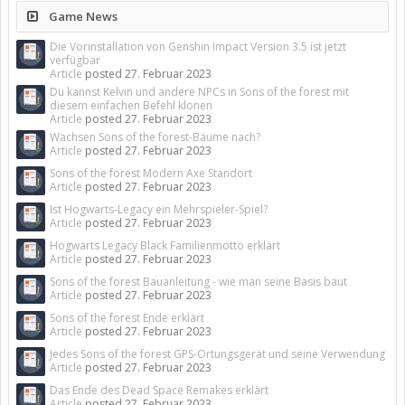
Game News
Die Vorinstallation von Genshin Impact Version 3.5 ist jetzt
verfügbar
Article
posted
27. Februar 2023
Du kannst Kelvin und andere NPCs in Sons of the forest mit
diesem einfachen Befehl klonen
Article
posted
27. Februar 2023
Wachsen Sons of the forest-Bäume nach?
Article
posted
27. Februar 2023
Sons of the forest Modern Axe Standort
Article
posted
27. Februar 2023
Ist Hogwarts-Legacy ein Mehrspieler-Spiel?
Article
posted
27. Februar 2023
Hogwarts Legacy Black Familienmotto erklärt
Article
posted
27. Februar 2023
Sons of the forest Bauanleitung - wie man seine Basis baut
Article
posted
27. Februar 2023
Sons of the forest Ende erklärt
Article
posted
27. Februar 2023
Jedes Sons of the forest GPS-Ortungsgerät und seine Verwendung
Article
posted
27. Februar 2023
Das Ende des Dead Space Remakes erklärt
Article
posted
27. Februar 2023