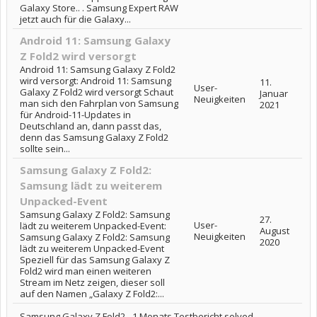
Galaxy Store.. . Samsung Expert RAW
jetzt auch für die Galaxy...
Android 11: Samsung Galaxy
Z Fold2 wird versorgt
Android 11: Samsung Galaxy Z Fold2
wird versorgt: Android 11: Samsung
11.
User-
Galaxy Z Fold2 wird versorgt Schaut
Januar
Neuigkeiten
man sich den Fahrplan von Samsung
2021
für Android-11-Updates in
Deutschland an, dann passt das,
denn das Samsung Galaxy Z Fold2
sollte sein...
Samsung Galaxy Z Fold2:
Samsung lädt zu weiterem
Unpacked-Event
Samsung Galaxy Z Fold2: Samsung
27.
User-
lädt zu weiterem Unpacked-Event:
August
Neuigkeiten
Samsung Galaxy Z Fold2: Samsung
2020
lädt zu weiterem Unpacked-Event
Speziell für das Samsung Galaxy Z
Fold2 wird man einen weiteren
Stream im Netz zeigen, dieser soll
auf den Namen „Galaxy Z Fold2:...
Samsung Galaxy Z Fold2 - 1 Monats Testbericht solved