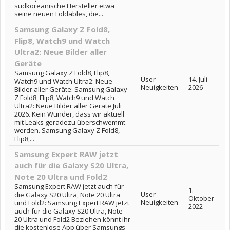
südkoreanische Hersteller etwa
seine neuen Foldables, die...
Samsung Galaxy Z Fold8,
Flip8, Watch9 und Watch
Ultra2: Neue Bilder aller
Geräte
Samsung Galaxy Z Fold8, Flip8,
User-
14. Juli
Watch9 und Watch Ultra2: Neue
Neuigkeiten
2026
Bilder aller Geräte: Samsung Galaxy
Z Fold8, Flip8, Watch9 und Watch
Ultra2: Neue Bilder aller Geräte Juli
2026. Kein Wunder, dass wir aktuell
mit Leaks geradezu überschwemmt
werden. Samsung Galaxy Z Fold8,
Flip8,...
Samsung Expert RAW jetzt
auch für die Galaxy S20 Ultra,
Note 20 Ultra und Fold2
Samsung Expert RAW jetzt auch für
1.
User-
die Galaxy S20 Ultra, Note 20 Ultra
Oktober
Neuigkeiten
und Fold2: Samsung Expert RAW jetzt
2022
auch für die Galaxy S20 Ultra, Note
20 Ultra und Fold2 Beziehen könnt ihr
die kostenlose App über Samsungs