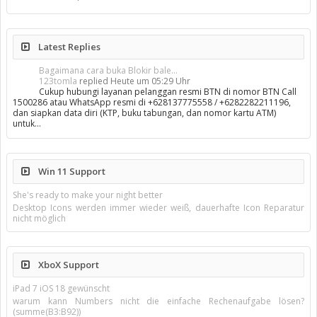
Latest Replies
Bagaimana cara buka Blokir bale...
123tomla
replied
Heute um 05:29 Uhr
Cukup hubungi layanan pelanggan resmi BTN di nomor BTN Call
1500286 atau WhatsApp resmi di +628137775558 / +6282282211196,
dan siapkan data diri (KTP, buku tabungan, dan nomor kartu ATM)
untuk…
Win 11 Support
She's ready to make your night better
Desktop Icons werden immer wieder weiß, dauerhafte Icon Reparatur
nicht möglich
XboX Support
iPad 7 iOS 18 gewünscht
warum kann Numbers nicht die einfache Rechenaufgabe lösen?
(summe(B3:B92))