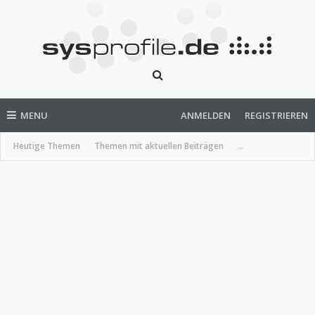
MENU
ANMELDEN
REGISTRIEREN
Heutige Themen
Themen mit aktuellen Beiträgen
...