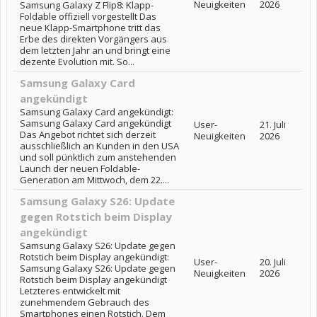
Neuigkeiten
2026
Samsung Galaxy Z Flip8: Klapp-
Foldable offiziell vorgestellt Das
neue Klapp-Smartphone tritt das
Erbe des direkten Vorgängers aus
dem letzten Jahr an und bringt eine
dezente Evolution mit. So...
Samsung Galaxy Card
angekündigt
Samsung Galaxy Card angekündigt:
Samsung Galaxy Card angekündigt
User-
21. Juli
Das Angebot richtet sich derzeit
Neuigkeiten
2026
ausschließlich an Kunden in den USA
und soll pünktlich zum anstehenden
Launch der neuen Foldable-
Generation am Mittwoch, dem 22....
Samsung Galaxy S26: Update
gegen Rotstich beim Display
angekündigt
Samsung Galaxy S26: Update gegen
Rotstich beim Display angekündigt:
User-
20. Juli
Samsung Galaxy S26: Update gegen
Neuigkeiten
2026
Rotstich beim Display angekündigt
Letzteres entwickelt mit
zunehmendem Gebrauch des
Smartphones einen Rotstich. Dem