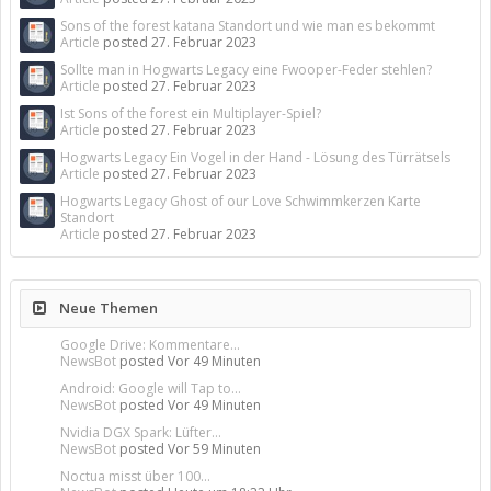
Sons of the forest katana Standort und wie man es bekommt
Article
posted
27. Februar 2023
Sollte man in Hogwarts Legacy eine Fwooper-Feder stehlen?
Article
posted
27. Februar 2023
Ist Sons of the forest ein Multiplayer-Spiel?
Article
posted
27. Februar 2023
Hogwarts Legacy Ein Vogel in der Hand - Lösung des Türrätsels
Article
posted
27. Februar 2023
Hogwarts Legacy Ghost of our Love Schwimmkerzen Karte
Standort
Article
posted
27. Februar 2023
Neue Themen
Google Drive: Kommentare...
NewsBot
posted
Vor 49 Minuten
Android: Google will Tap to...
NewsBot
posted
Vor 49 Minuten
Nvidia DGX Spark: Lüfter...
NewsBot
posted
Vor 59 Minuten
Noctua misst über 100...