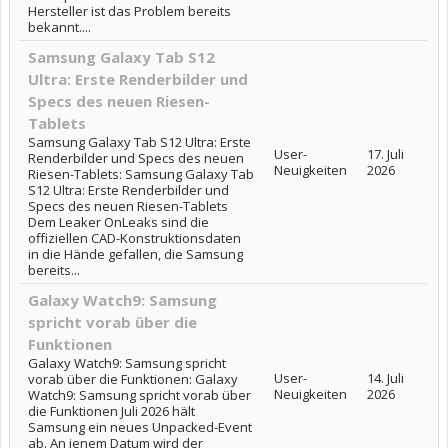
Hersteller ist das Problem bereits
bekannt....
Samsung Galaxy Tab S12
Ultra: Erste Renderbilder und
Specs des neuen Riesen-
Tablets
Samsung Galaxy Tab S12 Ultra: Erste
User-
17. Juli
Renderbilder und Specs des neuen
Neuigkeiten
2026
Riesen-Tablets: Samsung Galaxy Tab
S12 Ultra: Erste Renderbilder und
Specs des neuen Riesen-Tablets
Dem Leaker OnLeaks sind die
offiziellen CAD-Konstruktionsdaten
in die Hände gefallen, die Samsung
bereits...
Galaxy Watch9: Samsung
spricht vorab über die
Funktionen
Galaxy Watch9: Samsung spricht
User-
14. Juli
vorab über die Funktionen: Galaxy
Neuigkeiten
2026
Watch9: Samsung spricht vorab über
die Funktionen Juli 2026 hält
Samsung ein neues Unpacked-Event
ab. An jenem Datum wird der