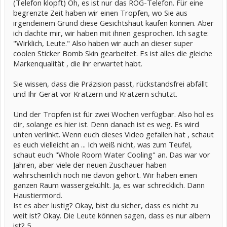
(Telefon klopft) Oh, es ist nur das ROG-Telefon. Für eine
begrenzte Zeit haben wir einen Tropfen, wo Sie aus
irgendeinem Grund diese Gesichtshaut kaufen können. Aber
ich dachte mir, wir haben mit ihnen gesprochen. Ich sagte:
"Wirklich, Leute." Also haben wir auch an dieser super
coolen Sticker Bomb Skin gearbeitet. Es ist alles die gleiche
Markenqualität , die ihr erwartet habt.
Sie wissen, dass die Präzision passt, rückstandsfrei abfällt
und Ihr Gerät vor Kratzern und Kratzern schützt.
Und der Tropfen ist für zwei Wochen verfügbar. Also hol es
dir, solange es hier ist. Denn danach ist es weg. Es wird
unten verlinkt. Wenn euch dieses Video gefallen hat , schaut
es euch vielleicht an ... Ich weiß nicht, was zum Teufel,
schaut euch "Whole Room Water Cooling" an. Das war vor
Jahren, aber viele der neuen Zuschauer haben
wahrscheinlich noch nie davon gehört. Wir haben einen
ganzen Raum wassergekühlt. Ja, es war schrecklich. Dann
Haustiermord.
Ist es aber lustig? Okay, bist du sicher, dass es nicht zu
weit ist? Okay. Die Leute können sagen, dass es nur albern
ist? 5