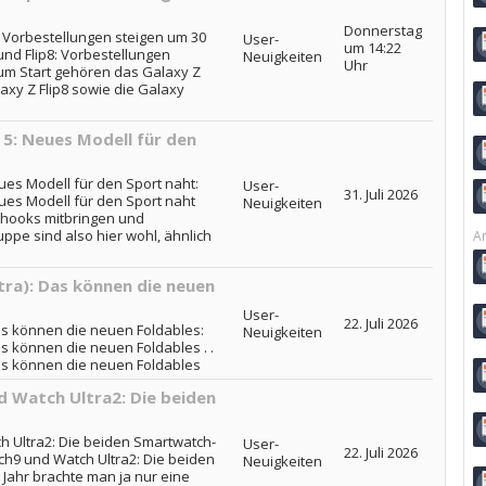
Donnerstag
 Vorbestellungen steigen um 30
User-
um 14:22
nd Flip8: Vorbestellungen
Neuigkeiten
Uhr
um Start gehören das Galaxy Z
laxy Z Flip8 sowie die Galaxy
5: Neues Modell für den
es Modell für den Sport naht:
User-
31. Juli 2026
es Modell für den Sport naht
Neuigkeiten
rhooks mitbringen und
uppe sind also hier wohl, ähnlich
Ar
tra): Das können die neuen
User-
22. Juli 2026
as können die neuen Foldables:
Neuigkeiten
s können die neuen Foldables . .
as können die neuen Foldables
 Watch Ultra2: Die beiden
 Ultra2: Die beiden Smartwatch-
User-
22. Juli 2026
h9 und Watch Ultra2: Die beiden
Neuigkeiten
 Jahr brachte man ja nur eine