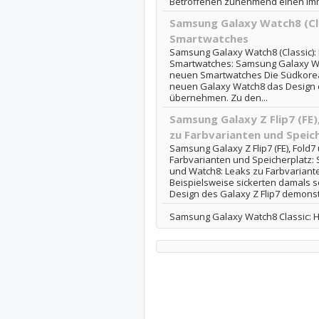
Betroffenen zunehmend einen imm
Samsung Galaxy Watch8 (Cla
Smartwatches
Samsung Galaxy Watch8 (Classic):
Smartwatches: Samsung Galaxy Wat
neuen Smartwatches Die Südkorea
neuen Galaxy Watch8 das Design d
übernehmen. Zu den...
Samsung Galaxy Z Flip7 (FE)
zu Farbvarianten und Speic
Samsung Galaxy Z Flip7 (FE), Fold7
Farbvarianten und Speicherplatz: S
und Watch8: Leaks zu Farbvariant
Beispielsweise sickerten damals 
Design des Galaxy Z Flip7 demonstr
Samsung Galaxy Watch8 Classic: 