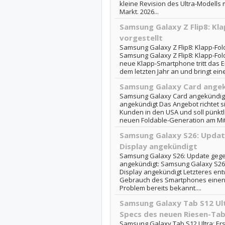
kleine Revision des Ultra-Modells 
Markt. 2026...
Samsung Galaxy Z Flip8: Klap
vorgestellt
Samsung Galaxy Z Flip8: Klapp-Folda
Samsung Galaxy Z Flip8: Klapp-Folda
neue Klapp-Smartphone tritt das 
dem letzten Jahr an und bringt eine
Samsung Galaxy Card ange
Samsung Galaxy Card angekündig
angekündigt Das Angebot richtet si
Kunden in den USA und soll pünkt
neuen Foldable-Generation am Mitt
Samsung Galaxy S26: Updat
Display angekündigt
Samsung Galaxy S26: Update gegen
angekündigt: Samsung Galaxy S26:
Display angekündigt Letzteres en
Gebrauch des Smartphones einen R
Problem bereits bekannt....
Samsung Galaxy Tab S12 Ult
Specs des neuen Riesen-Tab
Samsung Galaxy Tab S12 Ultra: Er