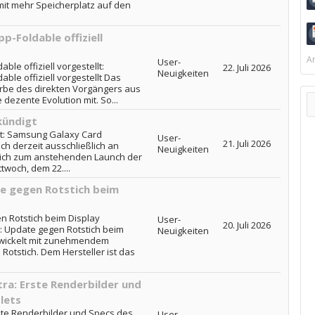
mit mehr Speicherplatz auf den
p-Foldable offiziell
Ar
User-
ble offiziell vorgestellt:
22. Juli 2026
Neuigkeiten
ble offiziell vorgestellt Das
Erbe des direkten Vorgängers aus
 dezente Evolution mit. So...
kündigt
t: Samsung Galaxy Card
User-
21. Juli 2026
ch derzeit ausschließlich an
Neuigkeiten
lich zum anstehenden Launch der
woch, dem 22....
e gegen Rotstich beim
 Rotstich beim Display
User-
20. Juli 2026
 Update gegen Rotstich beim
Neuigkeiten
twickelt mit zunehmendem
otstich. Dem Hersteller ist das
ra: Erste Renderbilder und
lets
ste Renderbilder und Specs des
User-