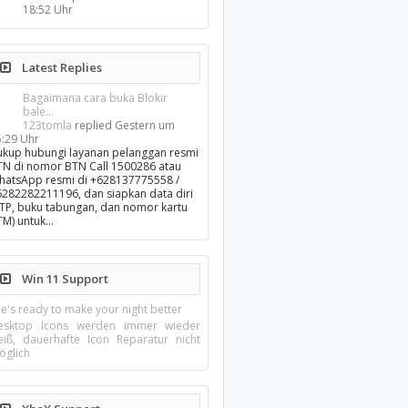
18:52 Uhr
Latest Replies
Bagaimana cara buka Blokir
bale...
123tomla
replied
Gestern um
5:29 Uhr
ukup hubungi layanan pelanggan resmi
TN di nomor BTN Call 1500286 atau
hatsApp resmi di +628137775558 /
6282282211196, dan siapkan data diri
KTP, buku tabungan, dan nomor kartu
TM) untuk…
Win 11 Support
e's ready to make your night better
esktop Icons werden immer wieder
eiß, dauerhafte Icon Reparatur nicht
öglich