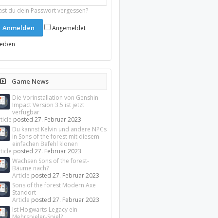
ast du dein Passwort vergessen?
Angemeldet
leiben
Game News
Die Vorinstallation von Genshin
Impact Version 3.5 ist jetzt
verfügbar
ticle
posted
27. Februar 2023
Du kannst Kelvin und andere NPCs
in Sons of the forest mit diesem
einfachen Befehl klonen
ticle
posted
27. Februar 2023
Wachsen Sons of the forest-
Bäume nach?
Article
posted
27. Februar 2023
Sons of the forest Modern Axe
Standort
Article
posted
27. Februar 2023
Ist Hogwarts-Legacy ein
Mehrspieler-Spiel?