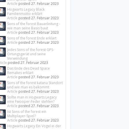
Article
posted
27. Februar 2023
Hogwarts Legacy Black
Familienmotto erklärt
Article
posted
27. Februar 2023
Sons of the forest Bauanleitung -
wie man seine Basis baut
Article
posted
27. Februar 2023
Sons of the forest Ende erklärt
Article
posted
27. Februar 2023
Jedes Sons of the forest GPS-
Ortungsgerät und seine
Verwendung
ticle
posted
27. Februar 2023
Das Ende des Dead Space
Remakes erklärt
Article
posted
27. Februar 2023
Sons of the forest katana Standort
und wie man es bekommt
Article
posted
27. Februar 2023
Sollte man in Hogwarts Legacy
eine Fwooper-Feder stehlen?
Article
posted
27. Februar 2023
Ist Sons of the forest ein
Multiplayer-Spiel?
Article
posted
27. Februar 2023
Hogwarts Legacy Ein Vogel in der