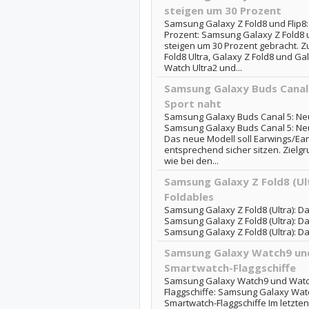
steigen um 30 Prozent
Samsung Galaxy Z Fold8 und Flip8:
Prozent: Samsung Galaxy Z Fold8 u
steigen um 30 Prozent gebracht. Z
Fold8 Ultra, Galaxy Z Fold8 und Ga
Watch Ultra2 und...
Samsung Galaxy Buds Canal 
Sport naht
Samsung Galaxy Buds Canal 5: Neu
Samsung Galaxy Buds Canal 5: Neu
Das neue Modell soll Earwings/Ea
entsprechend sicher sitzen. Zielgr
wie bei den...
Samsung Galaxy Z Fold8 (Ul
Foldables
Samsung Galaxy Z Fold8 (Ultra): D
Samsung Galaxy Z Fold8 (Ultra): Da
Samsung Galaxy Z Fold8 (Ultra): D
Samsung Galaxy Watch9 und
Smartwatch-Flaggschiffe
Samsung Galaxy Watch9 und Watch
Flaggschiffe: Samsung Galaxy Watc
Smartwatch-Flaggschiffe Im letzten