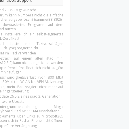
XboX Support
Pad 7 iOS 18 gewünscht
arum kann Numbers nicht die einfache
echenaufgabe lösen? (summe(B3:B92))
indowbasiertes Programm auf dem
pad nutzen
e installiere ich ein selbst-signiertes
L-Zertifikat?
Pad Leiste mit Textvorschlägen
uickType) reagiert nicht
SIM im iPad verwenden
ostfach auf einem alten iPad mini
s12.5.2) kann nicht eingerichtet werden
ple Pencil Pro lässt sich nicht zu „Wo
t?“ hinzufügen
eschwindigkeitsverlust (von 800 Mbit
uf 50Mbit) im WLAN bei VPN Aktivierung
oin, mein iPad reagiert nicht mehr auf
ie fingersteuerung
pdate 26.5.2 eines ipad 3. Generation
oftware-Update
intergrundbeleuchtung Magic
yboard iPad Air 11’’ M4 einschalten?
okumente über Links zu Microsoft365
ssen sich in iPad u. iPhone nicht öffnen
ppleCare Verlängerung