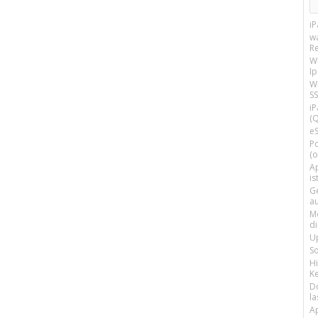
i
w
R
W
I
Wi
SS
i
(Q
e
P
(o
Ap
is
G
a
M
d
U
S
H
Ke
D
la
A