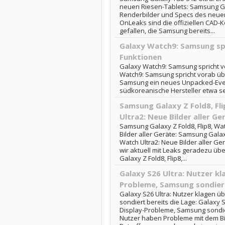
neuen Riesen-Tablets: Samsung Gal
Renderbilder und Specs des neue
OnLeaks sind die offiziellen CAD-
gefallen, die Samsung bereits...
Galaxy Watch9: Samsung spr
Funktionen
Galaxy Watch9: Samsung spricht v
Watch9: Samsung spricht vorab über
Samsung ein neues Unpacked-Even
südkoreanische Hersteller etwa sei
Samsung Galaxy Z Fold8, Fl
Ultra2: Neue Bilder aller Ge
Samsung Galaxy Z Fold8, Flip8, Wa
Bilder aller Geräte: Samsung Galax
Watch Ultra2: Neue Bilder aller Ger
wir aktuell mit Leaks geradezu 
Galaxy Z Fold8, Flip8,...
Galaxy S26 Ultra: Nutzer kl
Probleme, Samsung sondiert
Galaxy S26 Ultra: Nutzer klagen 
sondiert bereits die Lage: Galaxy 
Display-Probleme, Samsung sondier
Nutzer haben Probleme mit dem Bil