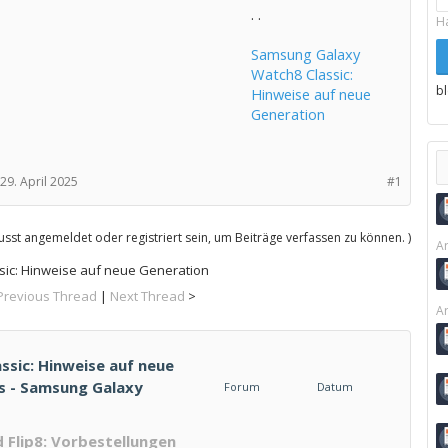
. .
H
Samsung Galaxy
Watch8 Classic:
b
Hinweise auf neue
Generation
29. April 2025
#1
sst angemeldet oder registriert sein, um Beiträge verfassen zu können. )
Ar
ic: Hinweise auf neue Generation
Previous Thread
|
Next Thread
>
Ar
sic: Hinweise auf neue
ds - Samsung Galaxy
Forum
Datum
 Flip8: Vorbestellungen