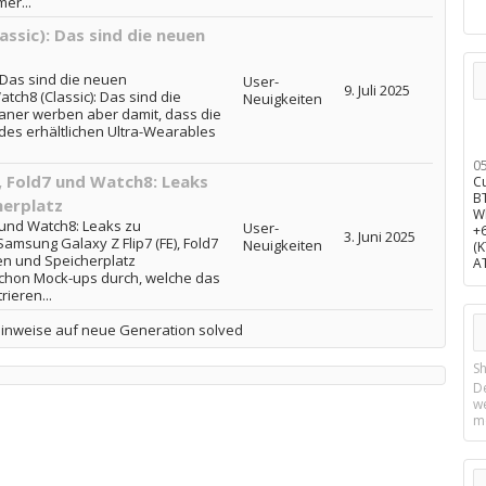
er...
ssic): Das sind die neuen
 Das sind die neuen
User-
9. Juli 2025
ch8 (Classic): Das sind die
Neuigkeiten
ner werben aber damit, dass die
es erhältlichen Ultra-Wearables
0
, Fold7 und Watch8: Leaks
C
B
herplatz
W
 und Watch8: Leaks zu
User-
+
3. Juni 2025
amsung Galaxy Z Flip7 (FE), Fold7
Neuigkeiten
(
en und Speicherplatz
A
schon Mock-ups durch, welche das
ieren...
Hinweise auf neue Generation solved
Sh
D
w
m