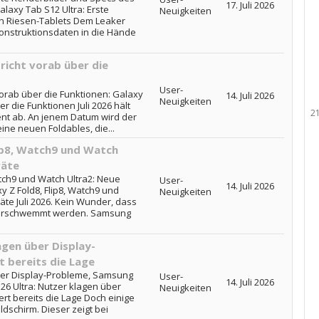
17. Juli 2026
axy Tab S12 Ultra: Erste
Neuigkeiten
n Riesen-Tablets Dem Leaker
Konstruktionsdaten in die Hände
icht vorab über die
User-
orab über die Funktionen: Galaxy
14. Juli 2026
Neuigkeiten
 die Funktionen Juli 2026 hält
2
t ab. An jenem Datum wird der
ne neuen Foldables, die...
ip8, Watch9 und Watch
räte
tch9 und Watch Ultra2: Neue
User-
14. Juli 2026
y Z Fold8, Flip8, Watch9 und
Neuigkeiten
äte Juli 2026. Kein Wunder, dass
überschwemmt werden. Samsung
agen über Display-
 bereits die Lage
über Display-Probleme, Samsung
User-
14. Juli 2026
S26 Ultra: Nutzer klagen über
Neuigkeiten
t bereits die Lage Doch einige
dschirm. Dieser zeigt bei