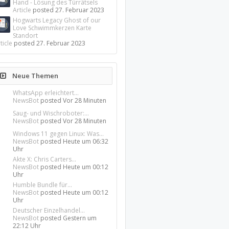
Hand - Lösung des Türrätsels
Article
posted
27. Februar 2023
Hogwarts Legacy Ghost of our
Love Schwimmkerzen Karte
Standort
ticle
posted
27. Februar 2023
Neue Themen
WhatsApp erleichtert...
NewsBot
posted
Vor 28 Minuten
Saug- und Wischroboter:...
NewsBot
posted
Vor 28 Minuten
Windows 11 gegen Linux: Was...
NewsBot
posted
Heute um 06:32
Uhr
Akte X: Chris Carters...
NewsBot
posted
Heute um 00:12
Uhr
Humble Bundle für...
NewsBot
posted
Heute um 00:12
Uhr
Deutscher Einzelhandel...
NewsBot
posted
Gestern um
22:12 Uhr