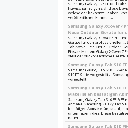
Samsung Galaxy S25 FE und Tab S1
Inzwischen zeigen sich diese Dev
welche der bekannte Leaker Evan 
veröffentlichen konnte.. ....
Samsung Galaxy XCover7 Pr
Neue Outdoor-Geräte für de
Samsung Galaxy XCover7 Pro und T
Geräte für den professionellen...
Tab Active5 Pro: Neue Outdoor-Ger
Einsatz Mit dem Galaxy XCover7 P
stellt der südkoreanische Hersteller
Samsung Galaxy Tab S10 FE-
Samsung Galaxy Tab S10 FE-Serie 
S10 FE-Serie vorgestellt . . Samsu
vorgestellt
Samsung Galaxy Tab S10 FE 
Materialien bestätigen Ab
Samsung Galaxy Tab S10 FE & FE+: 
Abmaße: Samsung Galaxy Tab S10 F
bestätigen Abmaße Jüngst aufgeta
untermauern dies. Diese bestätig
neuen...
Samsung Galaxy Tab S10 FE