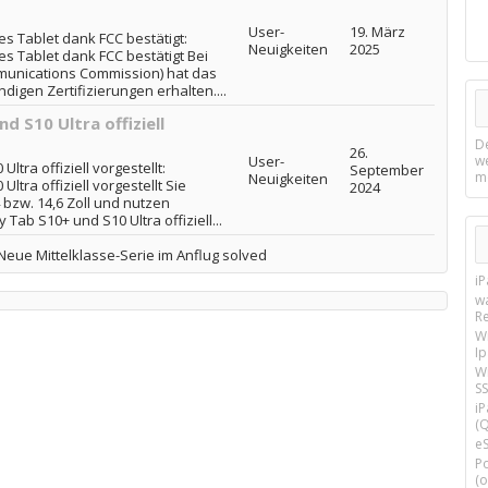
User-
19. März
 Tablet dank FCC bestätigt:
Neuigkeiten
2025
 Tablet dank FCC bestätigt Bei
munications Commission) hat das
digen Zertifizierungen erhalten....
 S10 Ultra offiziell
D
26.
User-
w
tra offiziell vorgestellt:
September
m
Neuigkeiten
tra offiziell vorgestellt Sie
2024
 bzw. 14,6 Zoll und nutzen
b S10+ und S10 Ultra offiziell...
Neue Mittelklasse-Serie im Anflug solved
i
w
R
W
I
Wi
SS
i
(Q
e
P
(o