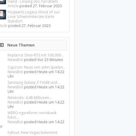
Hand - Lösung des Türrätsels
Article
posted
27. Februar 2023
Hogwarts Legacy Ghost of our
Love Schwimmkerzen Karte
Standort
ticle
posted
27. Februar 2023
Neue Themen
Repterra: Dino-RTS mit 100.000...
NewsBot
posted
Vor 23 Minuten
Capcom: Neun von zehn Spielen...
NewsBot
posted
Heute um 14:22
Uhr
Samsung Galaxy Z Fold8 und...
NewsBot
posted
Heute um 14:22
Uhr
Nintendo: 4,48 Millionen...
NewsBot
posted
Heute um 14:22
Uhr
WERO-ngsreform: norisbank
führt...
NewsBot
posted
Heute um 14:22
hr
Fallout: New Vegas bekommt