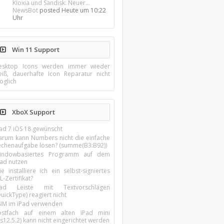
Kioxia und Sandisk: Neuer...
NewsBot
posted
Heute um 10:22
Uhr
Win 11 Support
esktop Icons werden immer wieder
eiß, dauerhafte Icon Reparatur nicht
öglich
XboX Support
Pad 7 iOS 18 gewünscht
arum kann Numbers nicht die einfache
echenaufgabe lösen? (summe(B3:B92))
indowbasiertes Programm auf dem
pad nutzen
e installiere ich ein selbst-signiertes
L-Zertifikat?
Pad Leiste mit Textvorschlägen
uickType) reagiert nicht
SIM im iPad verwenden
ostfach auf einem alten iPad mini
s12.5.2) kann nicht eingerichtet werden