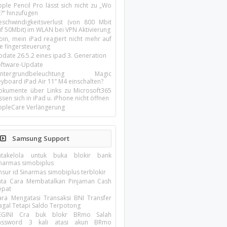
ple Pencil Pro lässt sich nicht zu „Wo
t?“ hinzufügen
eschwindigkeitsverlust (von 800 Mbit
uf 50Mbit) im WLAN bei VPN Aktivierung
oin, mein iPad reagiert nicht mehr auf
ie fingersteuerung
pdate 26.5.2 eines ipad 3. Generation
oftware-Update
intergrundbeleuchtung Magic
yboard iPad Air 11’’ M4 einschalten?
okumente über Links zu Microsoft365
ssen sich in iPad u. iPhone nicht öffnen
ppleCare Verlängerung
Samsung Support
atakelola untuk buka blokir bank
inarmas simobiplus
nsur id Sinarmas simobiplus terblokir
ata Cara Membatalkan Pinjaman Cash
epat
ara Mengatasi Transaksi BNI Transfer
agal Tetapi Saldo Terpotong
EGINI Cra buk blokr BRmo Salah
assword 3 kali atasi akun BRmo