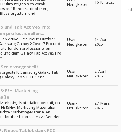
16. Juli 2025
1 Ultra zeigen sich vorab
Neuigkeiten
ices auf Renderaufnahmen,
U
Blass ergattern und
o und Tab Active5 Pro:
n professionellen...
ab Active5 Pro: Neue Outdoor-
User-
14. April
: Samsung Galaxy XCover7 Pro und
Neuigkeiten
2025
äte für den professionellen
ro und dem Galaxy Tab Active5 Pro
...
Serie vorgestellt
User-
2. April
vorgestellt: Samsung Galaxy Tab
Neuigkeiten
2025
ng Galaxy Tab S10 FE-Serie
& FE+: Marketing-
maße
Marketing-Materialien bestätigen
User-
27. März
E & FE+: Marketing-Materialien
Neuigkeiten
2025
uchte Marketing-Materialien
en darüber hinaus die Größen der
+: Neues Tablet dank FCC