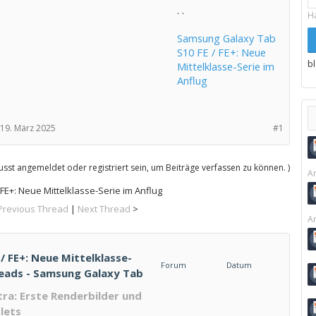
. .
H
Samsung Galaxy Tab
S10 FE / FE+: Neue
b
Mittelklasse-Serie im
Anflug
19. März 2025
#1
sst angemeldet oder registriert sein, um Beiträge verfassen zu können. )
Ar
E+: Neue Mittelklasse-Serie im Anflug
Previous Thread
|
Next Thread
>
Ar
 FE+: Neue Mittelklasse-
Forum
Datum
hreads - Samsung Galaxy Tab
ra: Erste Renderbilder und
lets