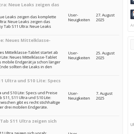
ra: Neue Leaks zeigen das
User-
27. August
ue Leaks zeigen das komplette
Neuigkeiten
2025
ltra: Neue Leaks zeigen das
Ar
xy Tab S11 Ultra: Neue Leaks
e: Neues Mittelklasse-
s Mittelklasse-Tablet startet ab
User-
25. August
Lite: Neues Mittelklasse-Tablet
Neuigkeiten
2025
s mobile Endgerät ja schon länger
Ende sollten die Leaks in den
 Ultra und S10 Lite: Specs
 und S10 Lite: Specs und Preise
User-
7. August
S11, S11 Ultra und S10 Lite:
Neuigkeiten
2025
wischen gibt es recht stichhaltige
er drei mobilen Endgeräte.
Tab S11 Ultra zeigen sich
U
 Ultra zeigen sich vorab:
User-