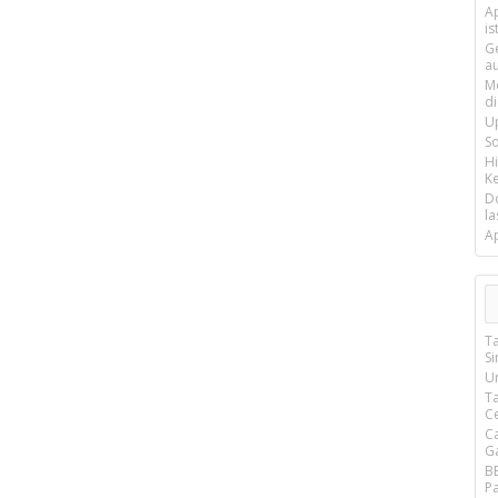
Ap
is
G
a
M
d
U
S
H
Ke
D
la
A
T
S
U
T
C
C
G
B
P