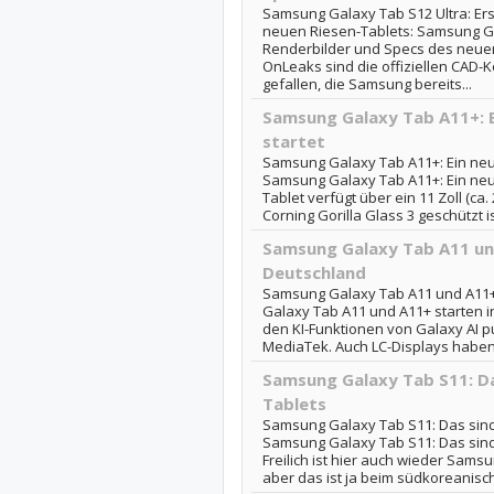
Samsung Galaxy Tab S12 Ultra: Er
neuen Riesen-Tablets: Samsung Gal
Renderbilder und Specs des neue
OnLeaks sind die offiziellen CAD-
gefallen, die Samsung bereits...
Samsung Galaxy Tab A11+: E
startet
Samsung Galaxy Tab A11+: Ein neue
Samsung Galaxy Tab A11+: Ein neu
Tablet verfügt über ein 11 Zoll (ca
Corning Gorilla Glass 3 geschützt is
Samsung Galaxy Tab A11 un
Deutschland
Samsung Galaxy Tab A11 und A11+
Galaxy Tab A11 und A11+ starten i
den KI-Funktionen von Galaxy AI 
MediaTek. Auch LC-Displays haben 
Samsung Galaxy Tab S11: Da
Tablets
Samsung Galaxy Tab S11: Das sind
Samsung Galaxy Tab S11: Das sin
Freilich ist hier auch wieder Samsu
aber das ist ja beim südkoreanisch