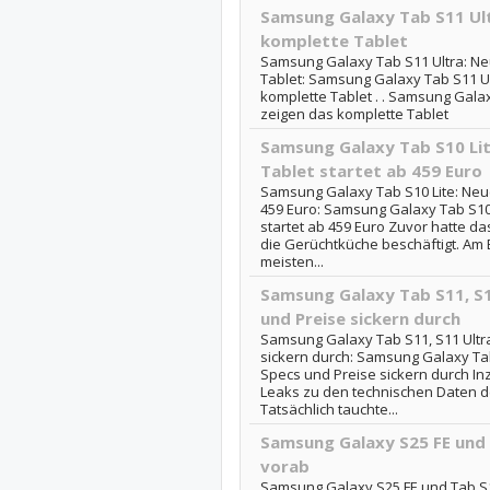
Samsung Galaxy Tab S11 Ult
komplette Tablet
Samsung Galaxy Tab S11 Ultra: Ne
Tablet: Samsung Galaxy Tab S11 U
komplette Tablet . . Samsung Gala
zeigen das komplette Tablet
Samsung Galaxy Tab S10 Lit
Tablet startet ab 459 Euro
Samsung Galaxy Tab S10 Lite: Neue
459 Euro: Samsung Galaxy Tab S10 
startet ab 459 Euro Zuvor hatte da
die Gerüchtküche beschäftigt. Am 
meisten...
Samsung Galaxy Tab S11, S11
und Preise sickern durch
Samsung Galaxy Tab S11, S11 Ultra
sickern durch: Samsung Galaxy Tab 
Specs und Preise sickern durch Inz
Leaks zu den technischen Daten d
Tatsächlich tauchte...
Samsung Galaxy S25 FE und 
vorab
Samsung Galaxy S25 FE und Tab S11