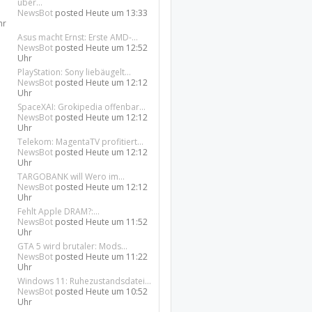
über...
NewsBot
posted
Heute um 13:33
hr
Asus macht Ernst: Erste AMD-...
NewsBot
posted
Heute um 12:52
Uhr
PlayStation: Sony liebäugelt...
NewsBot
posted
Heute um 12:12
Uhr
SpaceXAI: Grokipedia offenbar...
NewsBot
posted
Heute um 12:12
Uhr
Telekom: MagentaTV profitiert...
NewsBot
posted
Heute um 12:12
Uhr
TARGOBANK will Wero im...
NewsBot
posted
Heute um 12:12
Uhr
Fehlt Apple DRAM?:...
NewsBot
posted
Heute um 11:52
Uhr
GTA 5 wird brutaler: Mods...
NewsBot
posted
Heute um 11:22
Uhr
Windows 11: Ruhezustandsdatei...
NewsBot
posted
Heute um 10:52
Uhr