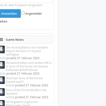
ast du dein Passwort vergessen?
Angemeldet
leiben
Game News
Die Vorinstallation von Genshin
Impact Version 3.5 ist jetzt
verfügbar
ticle
posted
27. Februar 2023
Du kannst Kelvin und andere NPCs
in Sons of the forest mit diesem
einfachen Befehl klonen
ticle
posted
27. Februar 2023
Wachsen Sons of the forest-
Bäume nach?
Article
posted
27. Februar 2023
Sons of the forest Modern Axe
Standort
Article
posted
27. Februar 2023
Ist Hogwarts-Legacy ein
Mehrspieler-Spiel?