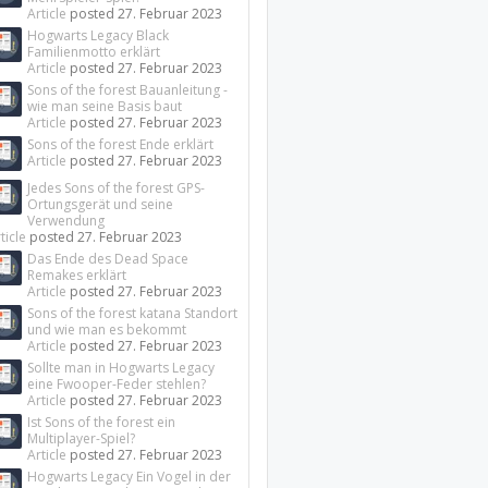
Article
posted
27. Februar 2023
Hogwarts Legacy Black
Familienmotto erklärt
Article
posted
27. Februar 2023
Sons of the forest Bauanleitung -
wie man seine Basis baut
Article
posted
27. Februar 2023
Sons of the forest Ende erklärt
Article
posted
27. Februar 2023
Jedes Sons of the forest GPS-
Ortungsgerät und seine
Verwendung
ticle
posted
27. Februar 2023
Das Ende des Dead Space
Remakes erklärt
Article
posted
27. Februar 2023
Sons of the forest katana Standort
und wie man es bekommt
Article
posted
27. Februar 2023
Sollte man in Hogwarts Legacy
eine Fwooper-Feder stehlen?
Article
posted
27. Februar 2023
Ist Sons of the forest ein
Multiplayer-Spiel?
Article
posted
27. Februar 2023
Hogwarts Legacy Ein Vogel in der