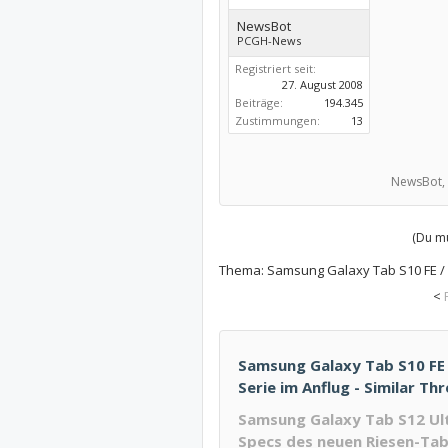
NewsBot
PCGH-News
Registriert seit:
27. August 2008
Beiträge:
194.345
Zustimmungen:
13
NewsBot,
(Du mu
Thema:
Samsung Galaxy Tab S10 FE / F
<
Samsung Galaxy Tab S10 FE /
Serie im Anflug - Similar T
Samsung Galaxy Tab S12 Ult
Specs des neuen Riesen-Tab