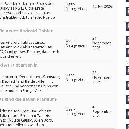
ste Renderbilder und Specs des
User-
17. Juli 2026
axy Tab S12 Ultra: Erste
Neuigkeiten
n Riesen-Tablets Dem Leaker
Konstruktionsdaten in die Hände
in neues Android-Tablet
31.
User-
s Android-Tablet startet:
Dezember
Neuigkeiten
es Android-Tablet startet Das
2025
. 27,9 cm) großes Display, das durch
t und eine...
Ar
d A11+ starten in
18.
User-
 starten in Deutschland: Samsung
November
Neuigkeiten
n Deutschland Beide sollen mit
2025
punkten und verwenden Chips von
die mobilen Endgeräte...
s sind die neuen Premium-
4.
User-
 die neuen Premium-Tablets:
September
Neuigkeiten
d die neuen Premium-Tablets
2025
ngs KI-Suite Galaxy AI an Bord,
en Hersteller inzwischen...