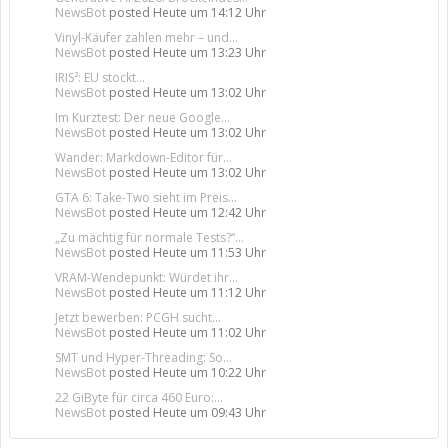
NewsBot
posted
Heute um 14:12 Uhr
Vinyl-Käufer zahlen mehr – und...
NewsBot
posted
Heute um 13:23 Uhr
IRIS²: EU stockt...
NewsBot
posted
Heute um 13:02 Uhr
Im Kurztest: Der neue Google...
NewsBot
posted
Heute um 13:02 Uhr
Wander: Markdown-Editor für...
NewsBot
posted
Heute um 13:02 Uhr
GTA 6: Take-Two sieht im Preis...
NewsBot
posted
Heute um 12:42 Uhr
„Zu mächtig für normale Tests?“...
NewsBot
posted
Heute um 11:53 Uhr
VRAM-Wendepunkt: Würdet ihr...
NewsBot
posted
Heute um 11:12 Uhr
Jetzt bewerben: PCGH sucht...
NewsBot
posted
Heute um 11:02 Uhr
SMT und Hyper-Threading: So...
NewsBot
posted
Heute um 10:22 Uhr
22 GiByte für circa 460 Euro:...
NewsBot
posted
Heute um 09:43 Uhr