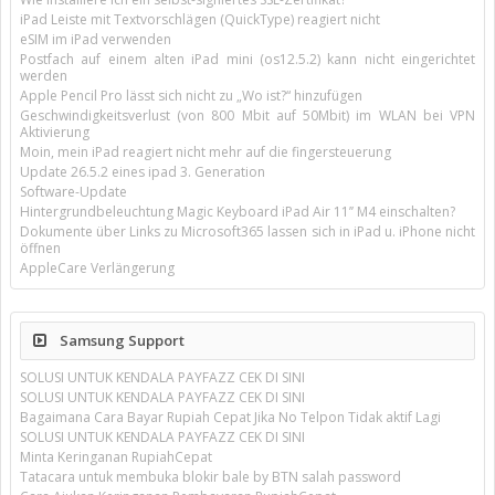
iPad Leiste mit Textvorschlägen (QuickType) reagiert nicht
eSIM im iPad verwenden
Postfach auf einem alten iPad mini (os12.5.2) kann nicht eingerichtet
werden
Apple Pencil Pro lässt sich nicht zu „Wo ist?“ hinzufügen
Geschwindigkeitsverlust (von 800 Mbit auf 50Mbit) im WLAN bei VPN
Aktivierung
Moin, mein iPad reagiert nicht mehr auf die fingersteuerung
Update 26.5.2 eines ipad 3. Generation
Software-Update
Hintergrundbeleuchtung Magic Keyboard iPad Air 11’’ M4 einschalten?
Dokumente über Links zu Microsoft365 lassen sich in iPad u. iPhone nicht
öffnen
AppleCare Verlängerung
Samsung Support
SOLUSI UNTUK KENDALA PAYFAZZ CEK DI SINI
SOLUSI UNTUK KENDALA PAYFAZZ CEK DI SINI
Bagaimana Cara Bayar Rupiah Cepat Jika No Telpon Tidak aktif Lagi
SOLUSI UNTUK KENDALA PAYFAZZ CEK DI SINI
Minta Keringanan RupiahCepat
Tatacara untuk membuka blokir bale by BTN salah password