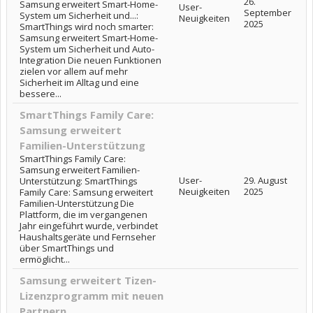
26.
Samsung erweitert Smart-Home-
User-
September
System um Sicherheit und...:
Neuigkeiten
2025
SmartThings wird noch smarter:
Samsung erweitert Smart-Home-
System um Sicherheit und Auto-
Integration Die neuen Funktionen
zielen vor allem auf mehr
Sicherheit im Alltag und eine
bessere...
SmartThings Family Care:
Samsung erweitert
Familien-Unterstützung
SmartThings Family Care:
Samsung erweitert Familien-
User-
29. August
Unterstützung: SmartThings
Neuigkeiten
2025
Family Care: Samsung erweitert
Familien-Unterstützung Die
Plattform, die im vergangenen
Jahr eingeführt wurde, verbindet
Haushaltsgeräte und Fernseher
über SmartThings und
ermöglicht...
Samsung erweitert Tizen-
Lizenzprogramm mit neuen
Partnern