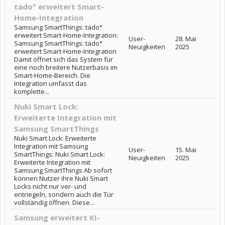
tado° erweitert Smart-
Home-Integration
Samsung SmartThings: tado°
erweitert Smart-Home-Integration:
User-
28. Mai
Samsung SmartThings: tado°
Neuigkeiten
2025
erweitert Smart-Home-Integration
Damit öffnet sich das System für
eine noch breitere Nutzerbasis im
Smart-Home-Bereich. Die
Integration umfasst das
komplette...
Nuki Smart Lock:
Erweiterte Integration mit
Samsung SmartThings
Nuki Smart Lock: Erweiterte
Integration mit Samsung
User-
15. Mai
SmartThings: Nuki Smart Lock:
Neuigkeiten
2025
Erweiterte Integration mit
Samsung SmartThings Ab sofort
können Nutzer ihre Nuki Smart
Locks nicht nur ver- und
entriegeln, sondern auch die Tür
vollständig öffnen. Diese...
Samsung erweitert KI-