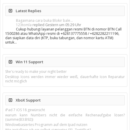
Latest Replies
Bagaimana cara buka Blokir bale...
123tomla
replied
Gestern um 05:29 Uhr
Cukup hubungi layanan pelanggan resmi BTN di nomor BTN Call
1500286 atau WhatsApp resmi di +628137775558 / +6282282211196,
dan siapkan data diri (KTP, buku tabungan, dan nomor kartu ATM)
untuk…
Win 11 Support
She's ready to make your night better
Desktop Icons werden immer wieder weiß, dauerhafte Icon Reparatur
nicht möglich
XboX Support
iPad 7 iOS 18 gewünscht
warum kann Numbers nicht die einfache Rechenaufgabe lösen?
(summe(B3:B92))
Windowbasiertes Programm auf dem Ipad nutzen
Wie installiere ich ein selbst-signiertes SSL-Zertifikat?