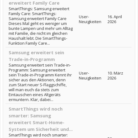
erweitert Family Care
SmartThings: Samsung erweitert
Family Care: SmartThings:
User-
16. April
Samsung erweitert Family Care
Neuigkeiten
2026
Dieses Mal geht es weniger um
bunte Lampen und mehr um Alltag
mit Familie, die nicht im gleichen
Haushalt lebt. Die SmartThings-
Funktion Family Care...
Samsung erweitert sein
Trade-in-Programm
Samsung erweitert sein Trade-in-
Programm: Samsung erweitert
User-
10. März
sein Trade-in-Programm Kennt ihr
Neuigkeiten
2026
sicher aus den Aktionen, denn
zum Start neuer S-Flaggschiffe,
will man euch da stets zum
Eintauschen eines Altgeräts
ermuntern. Klar, dabei...
SmartThings wird noch
smarter: Samsung
erweitert Smart-Home-
System um Sicherheit und...
SmartThings wird noch smarter: