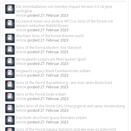
Die Vorinstallation von Genshin Impact Version 3.5 ist jetzt
verfügbar
Article
posted
27. Februar 2023
Du kannst Kelvin und andere NPCs in Sons of the forest mit
diesem einfachen Befehl klonen
Article
posted
27. Februar 2023
Wachsen Sons of the forest-Bäume nach?
Article
posted
27. Februar 2023
Sons of the forest Modern Axe Standort
Article
posted
27. Februar 2023
Ist Hogwarts-Legacy ein Mehrspieler-Spiel?
Article
posted
27. Februar 2023
Hogwarts Legacy Black Familienmotto erklärt
Article
posted
27. Februar 2023
Sons of the forest Bauanleitung - wie man seine Basis baut
Article
posted
27. Februar 2023
Sons of the forest Ende erklärt
Article
posted
27. Februar 2023
Jedes Sons of the forest GPS-Ortungsgerät und seine Verwendung
Article
posted
27. Februar 2023
Das Ende des Dead Space Remakes erklärt
Article
posted
27. Februar 2023
Sons of the forest katana Standort und wie man es bekommt