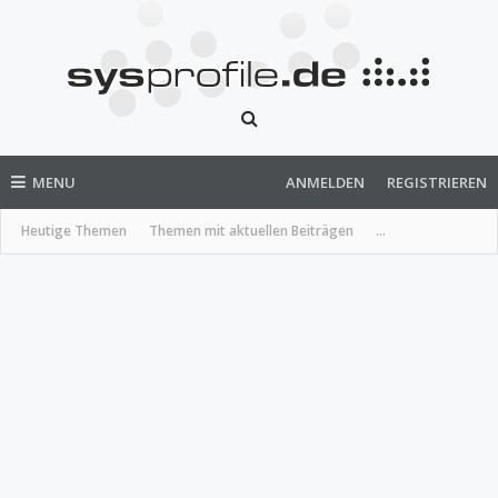
MENU
ANMELDEN
REGISTRIEREN
Heutige Themen
Themen mit aktuellen Beiträgen
...