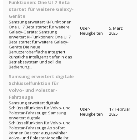
Funktionen: One UI 7 Beta
startet für weitere Galaxy-
Geräte
Samsung erweitert KI-Funktionen:
One UI 7 Beta startet für weitere
User-
5. März
Galaxy-Geräte: Samsung
Neuigkeiten
2025
erweitert KI-Funktionen: One UI 7
Beta startet für weitere Galaxy-
Geräte Die neue
Benutzeroberfläche integriert
künstliche Intelligenz tiefer in das
Betriebssystem und soll die
Bedienung...
Samsung erweitert digitale
Schlüsselfunktion für
Volvo- und Polestar-
Fahrzeuge
Samsung erweitert digitale
Schlüsselfunktion für Volvo- und
User-
17. Februar
Polestar-Fahrzeuge: Samsung
Neuigkeiten
2025
erweitert digitale
Schlüsselfunktion für Volvo- und
Polestar-Fahrzeuge Ab sofort
können Besitzer ausgewählter
Volvo- und Polestar-Modelle ihr