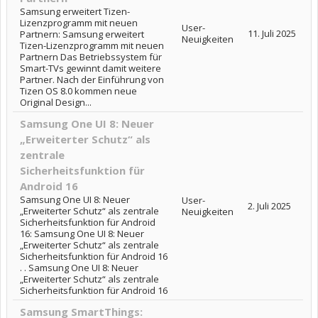
Samsung erweitert Tizen-
Lizenzprogramm mit neuen
User-
11. Juli 2025
Partnern: Samsung erweitert
Neuigkeiten
Tizen-Lizenzprogramm mit neuen
Partnern Das Betriebssystem für
Smart-TVs gewinnt damit weitere
Partner. Nach der Einführung von
Tizen OS 8.0 kommen neue
Original Design...
Samsung One UI 8: Neuer
„Erweiterter Schutz“ als
zentrale
Sicherheitsfunktion für
Android 16
Samsung One UI 8: Neuer
User-
2. Juli 2025
„Erweiterter Schutz“ als zentrale
Neuigkeiten
Sicherheitsfunktion für Android
16: Samsung One UI 8: Neuer
„Erweiterter Schutz“ als zentrale
Sicherheitsfunktion für Android 16
. . Samsung One UI 8: Neuer
„Erweiterter Schutz“ als zentrale
Sicherheitsfunktion für Android 16
Samsung SmartThings: