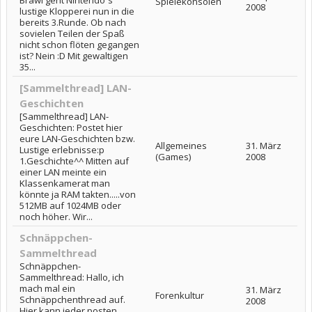
Brawl geht Nintendo´s
Spielekonsolen
2008
lustige Klopperei nun in die
bereits 3.Runde. Ob nach
sovielen Teilen der Spaß
nicht schon flöten gegangen
ist? Nein :D Mit gewaltigen
35...
[Sammelthread] LAN-
Geschichten
[Sammelthread] LAN-
Geschichten: Postet hier
eure LAN-Geschichten bzw.
Allgemeines
31. März
Lustige erlebnisse:p
(Games)
2008
1.Geschichte^^ Mitten auf
einer LAN meinte ein
Klassenkamerat man
könnte ja RAM takten.....von
512MB auf 1024MB oder
noch höher. Wir...
Schnäppchen-
Sammelthread
Schnäppchen-
Sammelthread: Hallo, ich
mach mal ein
31. März
Forenkultur
Schnäppchenthread auf.
2008
Hier kann jeder posten,