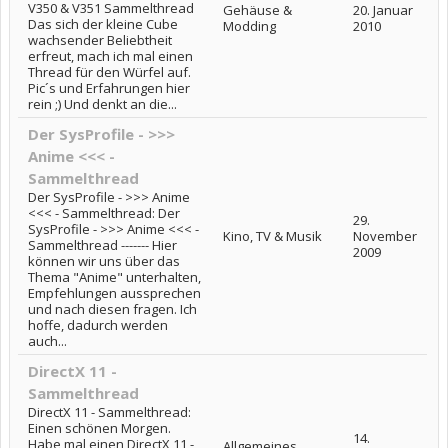
V350 & V351 Sammelthread
Gehäuse &
20. Januar
Das sich der kleine Cube
Modding
2010
wachsender Beliebtheit
erfreut, mach ich mal einen
Thread für den Würfel auf.
Pic´s und Erfahrungen hier
rein ;) Und denkt an die...
Der SysProfile - >>>
Anime <<< -
Sammelthread
Der SysProfile - >>> Anime
<<< - Sammelthread: Der
29.
SysProfile - >>> Anime <<< -
Kino, TV & Musik
November
Sammelthread ------- Hier
2009
können wir uns über das
Thema "Anime" unterhalten,
Empfehlungen aussprechen
und nach diesen fragen. Ich
hoffe, dadurch werden
auch...
DirectX 11 -
Sammelthread
DirectX 11 - Sammelthread:
Einen schönen Morgen.
14.
Habe mal einen DirectX 11 -
Allgemeines