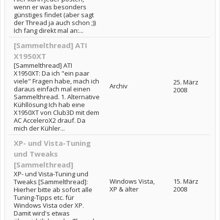
wenn er was besonders
günstiges findet (aber sagt
der Thread ja auch schon ;))
Ich fang direkt mal an:...
[Sammelthread] ATI
X1950XT
[Sammelthread] ATI
X1950XT: Da ich "ein paar
viele" Fragen habe, mach ich
25. März
Archiv
daraus einfach mal einen
2008
Sammelthread. 1. Alternative
Kühllösung Ich hab eine
X1950XT von Club3D mit dem
AC AcceleroX2 drauf. Da
mich der Kühler...
XP- und Vista-Tuning
und Tweaks
[Sammelthread]
XP- und Vista-Tuning und
Windows Vista,
15. März
Tweaks [Sammelthread]:
XP & älter
2008
Hierher bitte ab sofort alle
Tuning-Tipps etc. für
Windows Vista oder XP.
Damit wird's etwas