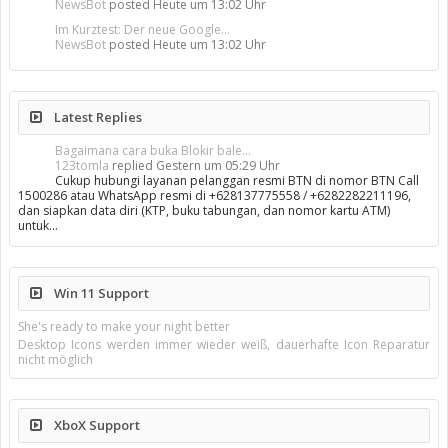
NewsBot
posted
Heute um 13:02 Uhr
Im Kurztest: Der neue Google...
NewsBot
posted
Heute um 13:02 Uhr
Latest Replies
Bagaimana cara buka Blokir bale...
123tomla
replied
Gestern um 05:29 Uhr
Cukup hubungi layanan pelanggan resmi BTN di nomor BTN Call
1500286 atau WhatsApp resmi di +628137775558 / +6282282211196,
dan siapkan data diri (KTP, buku tabungan, dan nomor kartu ATM)
untuk…
Win 11 Support
She's ready to make your night better
Desktop Icons werden immer wieder weiß, dauerhafte Icon Reparatur
nicht möglich
XboX Support