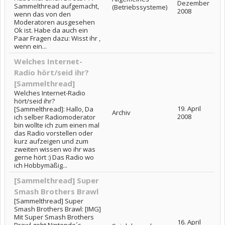
Dezember
Sammelthread aufgemacht,
(Betriebssysteme)
2008
wenn das von den
Moderatoren ausgesehen
Ok ist. Habe da auch ein
Paar Fragen dazu: Wisst ihr ,
wenn ein...
Welches Internet-
Radio hört/seid ihr?
[Sammelthread]
Welches Internet-Radio
hört/seid ihr?
19. April
[Sammelthread]: Hallo, Da
Archiv
2008
ich selber Radiomoderator
bin wollte ich zum einen mal
das Radio vorstellen oder
kurz aufzeigen und zum
zweiten wissen wo ihr was
gerne hört :) Das Radio wo
ich Hobbymäßig...
[Sammelthread] Super
Smash Brothers Brawl
[Sammelthread] Super
Smash Brothers Brawl: [IMG]
Mit Super Smash Brothers
16. April