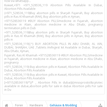
now via whatsapp…
Kuwait,+971 +971_528536_119 Abortion Pills Available In Dubai,
Abortion Pills Available
(+971_528536_119)Buy abortion pills in Sharjah Fujairah, Buy abortion
pills in Ras Al Khaimah (RAK), Buy abortion pills in Ajman,
+971528536119 #BUY Abortion PILLS/medicine in Fujairah, abortion
medicine in Alain, abortion medicine in Abu Dhabi, pregnancy
termination pills in Dub
+971_528536_119)Buy abortion pills in Sharjah Fujairah, Buy abortion
pills in Ras Al Khaimah (RAK), Buy abortion pills in Ajman, Buy abortion
pills in
+971_528536_119)|^) BUY ABORTION PILLS IN ABU DHABI, AL AIN,
DUBAI, SHARJAH, UAE ,Tablets /mifegest kit Available in Dubai, Sharjah,
Abu Dhabi, Ajman,
Fujairah, Ras Al Khaimah +971528536119 #BUY Abortion PILLS/medicine
in Fujairah, abortion medicine in Alain, abortion medicine in Abu Dhabi,
pregnancy
+971_528536_119) Buy abortion pills in Kuwait, Abortion Pills Available In
Dubai, Abortion Pills Available
+971_528536_119) Buy abortion pills in Kuwait, Abortion Pills Available In
Dubai, Abortion Pills Available
[+971528536119}*})* _ Abortion Pills In dubai))((misoprostol&cytotec
available in dubai,abortion pills for sale in dubai Abortion pills For sale
in Du
Foren
Hardware
Gehäuse & Modding