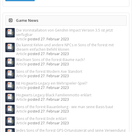
Game News
Die Vorinstallation von Genshin Impact Version 3.5 ist jetzt
verfügbar
Article
posted
27. Februar 2023
Du kannst Kelvin und andere NPCs in Sons of the forest mit
diesem einfachen Befehl klonen
Article
posted
27. Februar 2023
Wachsen Sons of the forest-Bäume nach?
Article
posted
27. Februar 2023
Sons of the forest Modern Axe Standort
Article
posted
27. Februar 2023
Ist Hogwarts-Legacy ein Mehrspieler-Spiel?
Article
posted
27. Februar 2023
Hogwarts Legacy Black Familienmotto erklärt
Article
posted
27. Februar 2023
Sons of the forest Bauanleitung - wie man seine Basis baut
Article
posted
27. Februar 2023
Sons of the forest Ende erklärt
Article
posted
27. Februar 2023
Jedes Sons of the forest GPS-Ortungsgerät und seine Verwendung