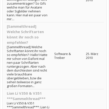
2010
zusammentragen? So Gifs
welche man für Avatare
oder Sigbilder nehmen
kann. Hier mal ein paar von
mir:...
[Sammelthread]
Welche Schriftarten
könnt ihr noch so
empfehlen?
[Sammelthread] Welche
Schriftarten könnt ihr noch
Software &
25. März
so empfehlen?: Hallo! Hatte
Treiber
2010
mir schon von Dafont mal
nen paar Schriftarten
runtergezogen. Aber nach
dem durchtesten sind nicht
viele brauchbare
übergeblieben, bzw die
sehen teilweise in ganz
großen Formaten...
Lian Li V350 & V351
***Sammelthread***
Lian Li V350 & V351
***Sammelthread***: Lian Li