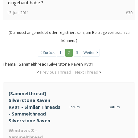
eingebaut habe ?
13. Juni 2011
#30
(Du musst angemeldet oder registriert sein, um Beiträge verfassen zu
können. )
< Zurück
1
2
3
Weiter >
Thema:
[Sammelthread] Silverstone Raven RV01
<
Previous Thread
|
Next Thread
>
[Sammelthread]
Silverstone Raven
RV01 - Similar Threads
Forum
Datum
- Sammelthread
Silverstone Raven
Windows 8 -
Sammelthread