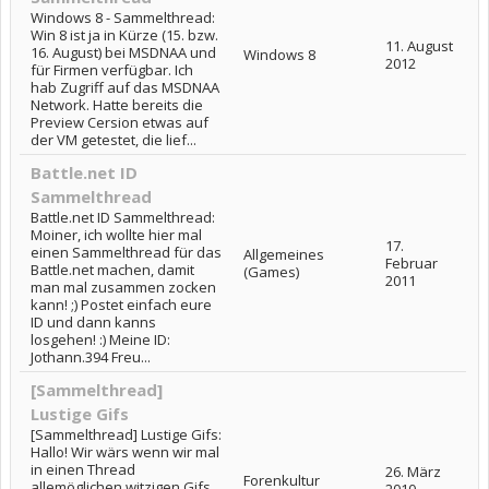
Windows 8 - Sammelthread:
Win 8 ist ja in Kürze (15. bzw.
11. August
16. August) bei MSDNAA und
Windows 8
2012
für Firmen verfügbar. Ich
hab Zugriff auf das MSDNAA
Network. Hatte bereits die
Preview Cersion etwas auf
der VM getestet, die lief...
Battle.net ID
Sammelthread
Battle.net ID Sammelthread:
Moiner, ich wollte hier mal
17.
einen Sammelthread für das
Allgemeines
Februar
Battle.net machen, damit
(Games)
2011
man mal zusammen zocken
kann! ;) Postet einfach eure
ID und dann kanns
losgehen! :) Meine ID:
Jothann.394 Freu...
[Sammelthread]
Lustige Gifs
[Sammelthread] Lustige Gifs:
Hallo! Wir wärs wenn wir mal
in einen Thread
26. März
Forenkultur
allemöglichen witzigen Gifs