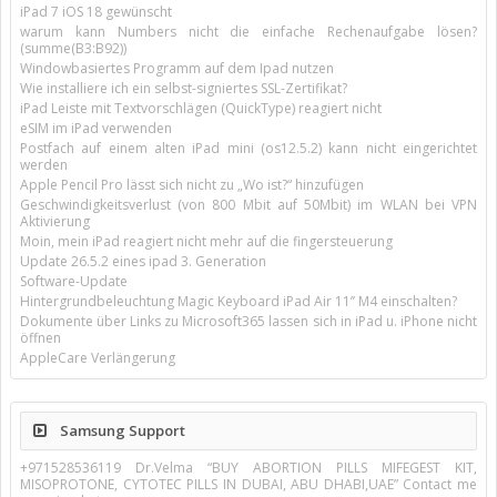
iPad 7 iOS 18 gewünscht
warum kann Numbers nicht die einfache Rechenaufgabe lösen?
(summe(B3:B92))
Windowbasiertes Programm auf dem Ipad nutzen
Wie installiere ich ein selbst-signiertes SSL-Zertifikat?
iPad Leiste mit Textvorschlägen (QuickType) reagiert nicht
eSIM im iPad verwenden
Postfach auf einem alten iPad mini (os12.5.2) kann nicht eingerichtet
werden
Apple Pencil Pro lässt sich nicht zu „Wo ist?“ hinzufügen
Geschwindigkeitsverlust (von 800 Mbit auf 50Mbit) im WLAN bei VPN
Aktivierung
Moin, mein iPad reagiert nicht mehr auf die fingersteuerung
Update 26.5.2 eines ipad 3. Generation
Software-Update
Hintergrundbeleuchtung Magic Keyboard iPad Air 11’’ M4 einschalten?
Dokumente über Links zu Microsoft365 lassen sich in iPad u. iPhone nicht
öffnen
AppleCare Verlängerung
Samsung Support
+971528536119 Dr.Velma “BUY ABORTION PILLS MIFEGEST KIT,
MISOPROTONE, CYTOTEC PILLS IN DUBAI, ABU DHABI,UAE” Contact me