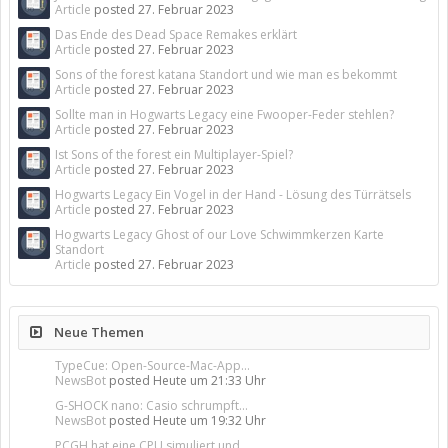
Article
posted
27. Februar 2023
Das Ende des Dead Space Remakes erklärt
Article
posted
27. Februar 2023
Sons of the forest katana Standort und wie man es bekommt
Article
posted
27. Februar 2023
Sollte man in Hogwarts Legacy eine Fwooper-Feder stehlen?
Article
posted
27. Februar 2023
Ist Sons of the forest ein Multiplayer-Spiel?
Article
posted
27. Februar 2023
Hogwarts Legacy Ein Vogel in der Hand - Lösung des Türrätsels
Article
posted
27. Februar 2023
Hogwarts Legacy Ghost of our Love Schwimmkerzen Karte
Standort
Article
posted
27. Februar 2023
Neue Themen
TypeCue: Open-Source-Mac-App...
NewsBot
posted
Heute um 21:33 Uhr
G-SHOCK nano: Casio schrumpft...
NewsBot
posted
Heute um 19:32 Uhr
PCGH hat eine CPU simuliert und...