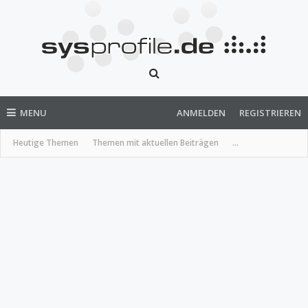
MENU
ANMELDEN
REGISTRIEREN
Heutige Themen
Themen mit aktuellen Beiträgen
...