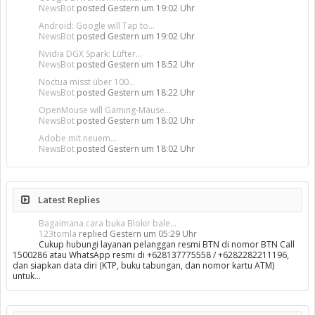
NewsBot
posted
Gestern um 19:02 Uhr
Android: Google will Tap to...
NewsBot
posted
Gestern um 19:02 Uhr
Nvidia DGX Spark: Lüfter...
NewsBot
posted
Gestern um 18:52 Uhr
Noctua misst über 100...
NewsBot
posted
Gestern um 18:22 Uhr
OpenMouse will Gaming-Mäuse...
NewsBot
posted
Gestern um 18:02 Uhr
Adobe mit neuem...
NewsBot
posted
Gestern um 18:02 Uhr
Latest Replies
Bagaimana cara buka Blokir bale...
123tomla
replied
Gestern um 05:29 Uhr
Cukup hubungi layanan pelanggan resmi BTN di nomor BTN Call
1500286 atau WhatsApp resmi di +628137775558 / +6282282211196,
dan siapkan data diri (KTP, buku tabungan, dan nomor kartu ATM)
untuk…