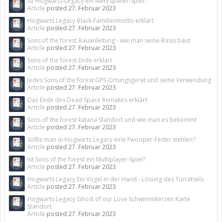
Ist Hogwarts-Legacy ein Mehrspieler-Spiel?
Article
posted
27. Februar 2023
Hogwarts Legacy Black Familienmotto erklärt
Article
posted
27. Februar 2023
Sons of the forest Bauanleitung - wie man seine Basis baut
Article
posted
27. Februar 2023
Sons of the forest Ende erklärt
Article
posted
27. Februar 2023
Jedes Sons of the forest GPS-Ortungsgerät und seine Verwendung
Article
posted
27. Februar 2023
Das Ende des Dead Space Remakes erklärt
Article
posted
27. Februar 2023
Sons of the forest katana Standort und wie man es bekommt
Article
posted
27. Februar 2023
Sollte man in Hogwarts Legacy eine Fwooper-Feder stehlen?
Article
posted
27. Februar 2023
Ist Sons of the forest ein Multiplayer-Spiel?
Article
posted
27. Februar 2023
Hogwarts Legacy Ein Vogel in der Hand - Lösung des Türrätsels
Article
posted
27. Februar 2023
Hogwarts Legacy Ghost of our Love Schwimmkerzen Karte
Standort
Article
posted
27. Februar 2023