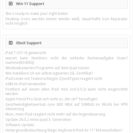
Win 11 Support
She's ready to make your night better
Desktop Icons werden immer wieder weiß, dauerhafte Icon Reparatur
nicht möglich
XboX Support
iPad 7 iOS 18 gewünscht
warum kann Numbers nicht die einfache Rechenaufgabe lösen?
(summe(B3:B92))
Windowbasiertes Programm auf dem Ipad nutzen
Wie installiere ich ein selbst-signiertes SSL-Zertifikat?
iPad Leiste mit Textvorschlägen (QuickType) reagiert nicht
eSIM im iPad verwenden
Postfach auf einem alten iPad mini (os12.5.2) kann nicht eingerichtet
werden
Apple Pencil Pro lässt sich nicht zu „Wo ist?“ hinzufügen
Geschwindigkeitsverlust (von 800 Mbit auf 50Mbit) im WLAN bei VPN
Aktivierung
Moin, mein iPad reagiert nicht mehr auf die fingersteuerung
Update 26.5.2 eines ipad 3. Generation
Software-Update
Hintergrundbeleuchtung Magic Keyboard iPad Air 11’’ M4 einschalten?