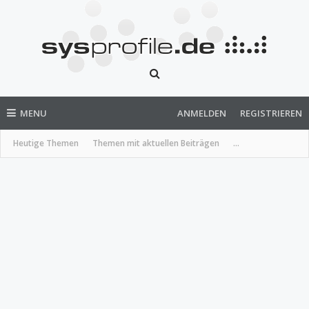
MENU
ANMELDEN
REGISTRIEREN
Heutige Themen
Themen mit aktuellen Beiträgen
...