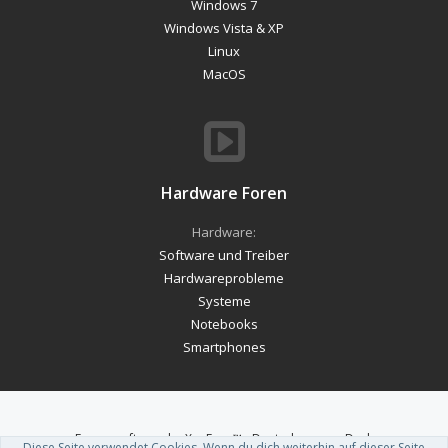
Windows 7
Windows Vista & XP
Linux
MacOS
Hardware Foren
Hardware:
Software und Treiber
Hardwareprobleme
Systeme
Notebooks
Smartphones
Forum software by XenForo™
-
Deutsch von xenDach
Diese Seite verwendet Cookies. Wenn du dich weiterhin auf dieser Seite