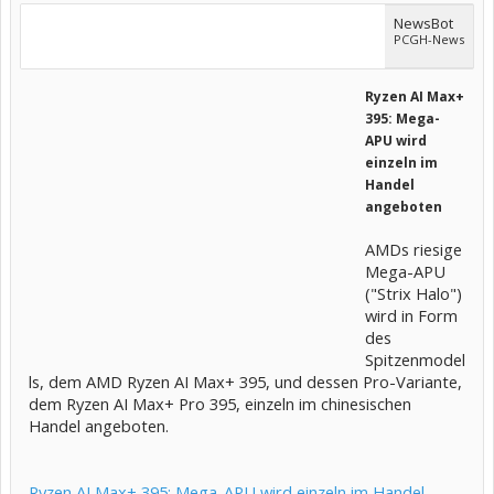
NewsBot
PCGH-News
Ryzen AI Max+
395: Mega-
APU wird
einzeln im
Handel
angeboten
AMDs riesige
Mega-APU
("Strix Halo")
wird in Form
des
Spitzenmodel
ls, dem AMD Ryzen AI Max+ 395, und dessen Pro-Variante,
dem Ryzen AI Max+ Pro 395, einzeln im chinesischen
Handel angeboten.
Ryzen AI Max+ 395: Mega-APU wird einzeln im Handel