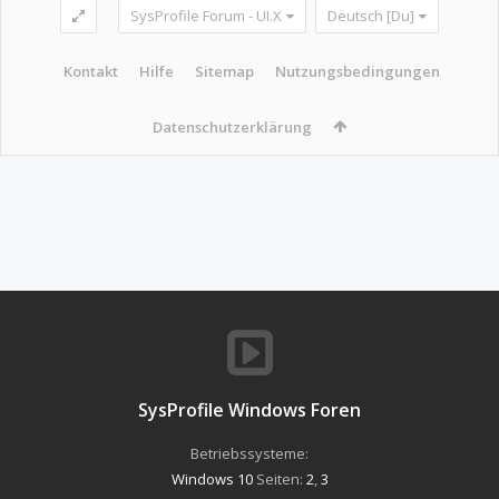
SysProfile Forum - UI.X
Deutsch [Du]
Kontakt
Hilfe
Sitemap
Nutzungsbedingungen
Datenschutzerklärung
SysProfile Windows Foren
Betriebssysteme:
Windows 10
Seiten:
2
,
3