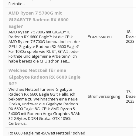
Fortnite...
AMD Ryzen 7 5700G mit
GIGABYTE Radeon RX 6600
Eagle?
18.
AMD Ryzen 7 5700G mit GIGABYTE
Prozessoren
Deze
Radeon RX 6600 Eagle?: Ist die CPU:
2023
AMD Ryzen 7 5700G kompatibel mit der
GPU: Gigabyte Radeon RX 6600 Eagle?
Für 1080p spiele wie RUST, GTA 5, oder
Fortnite und algemeine Arbeiten? (Ich
habe bereits die CPU schon seit...
Welches Netzteil für eine
Gigabyte Radeon RX 6600 Eagle
8G?
Welches Netzteil für eine Gigabyte
17.
Radeon RX 6600 Eagle 8G?: Hallo, ich
Stromversorgung
Deze
bekomme zu Weihnachten eine neue
2023
Graka, undzwar die Gigabyte Radeon
RX 6600 Eagle 8G. CPU: AMD Ryzen 5
3400G mit Radeon Vega Graphics RAM:
32 GBytes DDR4 Graka: GTX 1050ti
Cerberus...
Rx 6600 eagle mit 450watt Netzteil? solved