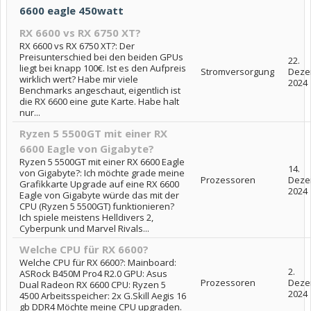
6600 eagle 450watt
RX 6600 vs RX 6750 XT?
RX 6600 vs RX 6750 XT?: Der
Preisunterschied bei den beiden GPUs
22.
liegt bei knapp 100€. Ist es den Aufpreis
Stromversorgung
Deze
wirklich wert? Habe mir viele
2024
Benchmarks angeschaut, eigentlich ist
die RX 6600 eine gute Karte. Habe halt
nur...
Ryzen 5 5500GT mit einer RX
6600 Eagle von Gigabyte?
Ryzen 5 5500GT mit einer RX 6600 Eagle
14.
von Gigabyte?: Ich möchte grade meine
Prozessoren
Deze
Grafikkarte Upgrade auf eine RX 6600
2024
Eagle von Gigabyte würde das mit der
CPU (Ryzen 5 5500GT) funktionieren?
Ich spiele meistens Helldivers 2,
Cyberpunk und Marvel Rivals...
Welche CPU für RX 6600?
Welche CPU für RX 6600?: Mainboard:
2.
ASRock B450M Pro4 R2.0 GPU: Asus
Prozessoren
Deze
Dual Radeon RX 6600 CPU: Ryzen 5
2024
4500 Arbeitsspeicher: 2x G.Skill Aegis 16
gb DDR4 Möchte meine CPU upgraden.