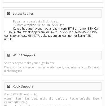
Latest Replies
Bagaimana cara buka Blokir bale...
123tomla
replied
Heute um 05:29 Uhr
Cukup hubungi layanan pelanggan resmi BTN di nomor BTN Call
1500286 atau WhatsApp resmi di +628137775558 / +6282282211196,
dan siapkan data diri (KTP, buku tabungan, dan nomor kartu ATM)
untuk…
Win 11 Support
She's ready to make your night better
Desktop Icons werden immer wieder weiß, dauerhafte Icon Reparatur
nicht möglich
XboX Support
iPad 7 iOS 18 gewünscht
warum kann Numbers nicht die einfache Rechenaufgabe lösen?
(summe(B3:B92))