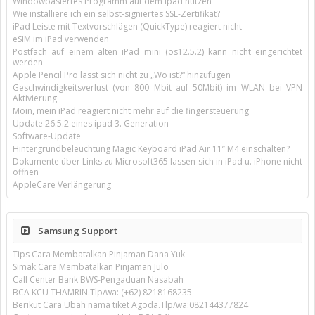
Windowbasiertes Programm auf dem Ipad nutzen
Wie installiere ich ein selbst-signiertes SSL-Zertifikat?
iPad Leiste mit Textvorschlägen (QuickType) reagiert nicht
eSIM im iPad verwenden
Postfach auf einem alten iPad mini (os12.5.2) kann nicht eingerichtet
werden
Apple Pencil Pro lässt sich nicht zu „Wo ist?“ hinzufügen
Geschwindigkeitsverlust (von 800 Mbit auf 50Mbit) im WLAN bei VPN
Aktivierung
Moin, mein iPad reagiert nicht mehr auf die fingersteuerung
Update 26.5.2 eines ipad 3. Generation
Software-Update
Hintergrundbeleuchtung Magic Keyboard iPad Air 11’’ M4 einschalten?
Dokumente über Links zu Microsoft365 lassen sich in iPad u. iPhone nicht
öffnen
AppleCare Verlängerung
Samsung Support
Tips Cara Membatalkan Pinjaman Dana Yuk
Simak Cara Membatalkan Pinjaman Julo
Call Center Bank BWS-Pengaduan Nasabah
BCA KCU THAMRIN.Tlp/wa: (+62) 8218168235
Berikut Cara Ubah nama tiket Agoda.Tlp/wa:082144377824