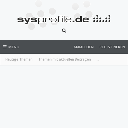
MENU
ANMELDEN
REGISTRIEREN
Heutige Themen
Themen mit aktuellen Beiträgen
...