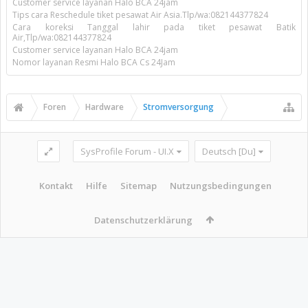
Customer service layanan Halo BCA 24jam
Tips cara Reschedule tiket pesawat Air Asia.Tlp/wa:082144377824
Cara koreksi Tanggal lahir pada tiket pesawat Batik
Air,Tlp/wa:082144377824
Customer service layanan Halo BCA 24jam
Nomor layanan Resmi Halo BCA Cs 24Jam
Foren
Hardware
Stromversorgung
SysProfile Forum - UI.X
Deutsch [Du]
Kontakt
Hilfe
Sitemap
Nutzungsbedingungen
Datenschutzerklärung