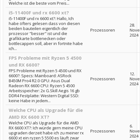
Welche ist die beste vom Preis...
i5-11400F und rx 6600 xt?
i5-11400F und rx 6600 xt?: Hallo, Ich
habe öfters gelesen dass von diesen
28.
beiden bauteilen eigentlich der
Prozessoren
Nove
prozessor "besser" ist und die
2024
grafikkarte bottlenecken oder
bottlecappen soll, aber in fortnite habe
ich...
FPS Probleme mit Ryzen 5 4500
und RX 6600?
FPS Probleme mit Ryzen 5 4500 und RX
12.
6600?: Specs: Mainboard: ASRock
Prozessoren
Nove
B450M Pro4 R2.0 GPU: Asus Dual
2024
Radeon RX 6600 CPU: Ryzen 5 4500
Arbeitsspeicher: 2x G.Skill Aegis 16 gb
DDR4 Festplatte: Western Digital SSD:
keine Habe in jedem...
Welche CPU als Upgrade für die
AMD RX 6600 XT?
Welche CPU als Upgrade für die AMD
6.
RX 6600 XT?: Ich würde gern meine CPU
Prozessoren
Nove
upgraden derzeit habe ich zu meiner rx
2024
6600 xt ein ryzen 5 5500 es läuft zwar