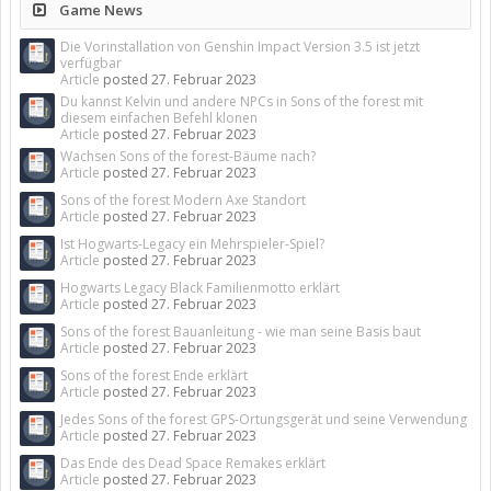
Game News
Die Vorinstallation von Genshin Impact Version 3.5 ist jetzt
verfügbar
Article
posted
27. Februar 2023
Du kannst Kelvin und andere NPCs in Sons of the forest mit
diesem einfachen Befehl klonen
Article
posted
27. Februar 2023
Wachsen Sons of the forest-Bäume nach?
Article
posted
27. Februar 2023
Sons of the forest Modern Axe Standort
Article
posted
27. Februar 2023
Ist Hogwarts-Legacy ein Mehrspieler-Spiel?
Article
posted
27. Februar 2023
Hogwarts Legacy Black Familienmotto erklärt
Article
posted
27. Februar 2023
Sons of the forest Bauanleitung - wie man seine Basis baut
Article
posted
27. Februar 2023
Sons of the forest Ende erklärt
Article
posted
27. Februar 2023
Jedes Sons of the forest GPS-Ortungsgerät und seine Verwendung
Article
posted
27. Februar 2023
Das Ende des Dead Space Remakes erklärt
Article
posted
27. Februar 2023