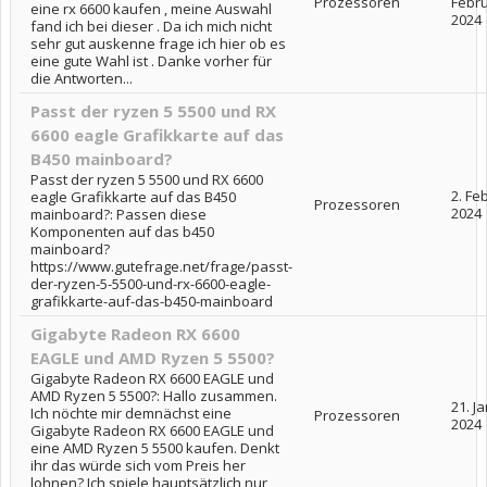
Prozessoren
Febr
eine rx 6600 kaufen , meine Auswahl
2024
fand ich bei dieser . Da ich mich nicht
sehr gut auskenne frage ich hier ob es
eine gute Wahl ist . Danke vorher für
die Antworten...
Passt der ryzen 5 5500 und RX
6600 eagle Grafikkarte auf das
B450 mainboard?
Passt der ryzen 5 5500 und RX 6600
2. Fe
eagle Grafikkarte auf das B450
Prozessoren
2024
mainboard?: Passen diese
Komponenten auf das b450
mainboard?
https://www.gutefrage.net/frage/passt-
der-ryzen-5-5500-und-rx-6600-eagle-
grafikkarte-auf-das-b450-mainboard
Gigabyte Radeon RX 6600
EAGLE und AMD Ryzen 5 5500?
Gigabyte Radeon RX 6600 EAGLE und
AMD Ryzen 5 5500?: Hallo zusammen.
21. J
Ich nöchte mir demnächst eine
Prozessoren
2024
Gigabyte Radeon RX 6600 EAGLE und
eine AMD Ryzen 5 5500 kaufen. Denkt
ihr das würde sich vom Preis her
lohnen? Ich spiele hauptsätzlich nur