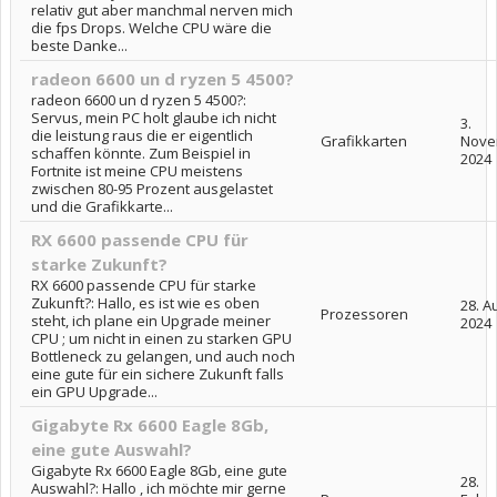
relativ gut aber manchmal nerven mich
die fps Drops. Welche CPU wäre die
beste Danke...
radeon 6600 un d ryzen 5 4500?
radeon 6600 un d ryzen 5 4500?:
Servus, mein PC holt glaube ich nicht
3.
die leistung raus die er eigentlich
Grafikkarten
Nove
schaffen könnte. Zum Beispiel in
2024
Fortnite ist meine CPU meistens
zwischen 80-95 Prozent ausgelastet
und die Grafikkarte...
RX 6600 passende CPU für
starke Zukunft?
RX 6600 passende CPU für starke
Zukunft?: Hallo, es ist wie es oben
28. A
Prozessoren
steht, ich plane ein Upgrade meiner
2024
CPU ; um nicht in einen zu starken GPU
Bottleneck zu gelangen, und auch noch
eine gute für ein sichere Zukunft falls
ein GPU Upgrade...
Gigabyte Rx 6600 Eagle 8Gb,
eine gute Auswahl?
Gigabyte Rx 6600 Eagle 8Gb, eine gute
28.
Auswahl?: Hallo , ich möchte mir gerne