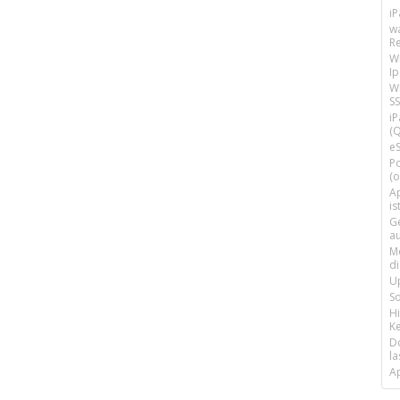
i
w
R
W
I
Wi
SS
i
(Q
e
P
(o
Ap
is
G
a
M
d
U
S
H
Ke
D
la
A