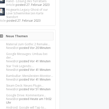
Hand - Lösung des Türrätsels
Article
posted
27. Februar 2023
Hogwarts Legacy Ghost of our
Love Schwimmkerzen Karte
Standort
ticle
posted
27. Februar 2023
Neue Themen
Material zum Gothic 2 Remake...
NewsBot
posted
Vor 20 Minuten
Google Messages: Umbau bei
der...
NewsBot
posted
Vor 41 Minuten
Star Trek Legends:...
NewsBot
posted
Vor 41 Minuten
BambuBar: Menüleisten-Monitor...
NewsBot
posted
Vor 41 Minuten
Steam Deck: Neues Plugin...
NewsBot
posted
Vor 51 Minuten
Google Drive: Kommentare...
NewsBot
posted
Heute um 19:02
Uhr
Android: Google will Tap to...