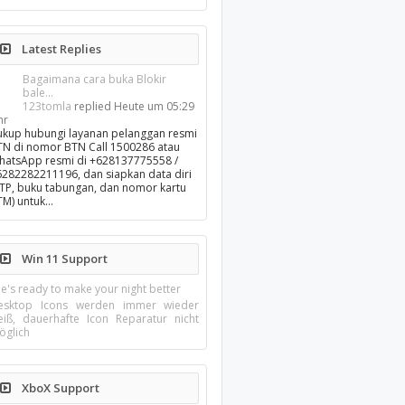
Latest Replies
Bagaimana cara buka Blokir
bale...
123tomla
replied
Heute um 05:29
hr
ukup hubungi layanan pelanggan resmi
TN di nomor BTN Call 1500286 atau
hatsApp resmi di +628137775558 /
6282282211196, dan siapkan data diri
KTP, buku tabungan, dan nomor kartu
TM) untuk…
Win 11 Support
e's ready to make your night better
esktop Icons werden immer wieder
eiß, dauerhafte Icon Reparatur nicht
öglich
XboX Support