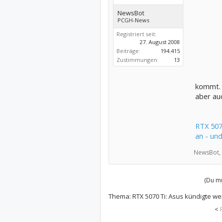
NewsBot
PCGH-News
Registriert seit:
27. August 2008
Beiträge:
194.415
Zustimmungen:
13
kommt. 
aber au
RTX 507
an - un
NewsBot,
(Du mu
Thema:
RTX 5070 Ti: Asus kündigte w
<