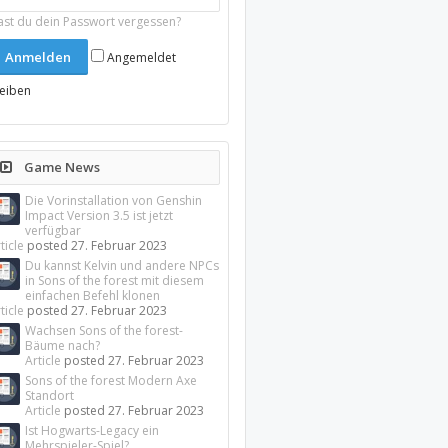
ast du dein Passwort vergessen?
Angemeldet
leiben
Game News
Die Vorinstallation von Genshin
Impact Version 3.5 ist jetzt
verfügbar
ticle
posted
27. Februar 2023
Du kannst Kelvin und andere NPCs
in Sons of the forest mit diesem
einfachen Befehl klonen
ticle
posted
27. Februar 2023
Wachsen Sons of the forest-
Bäume nach?
Article
posted
27. Februar 2023
Sons of the forest Modern Axe
Standort
Article
posted
27. Februar 2023
Ist Hogwarts-Legacy ein
Mehrspieler-Spiel?