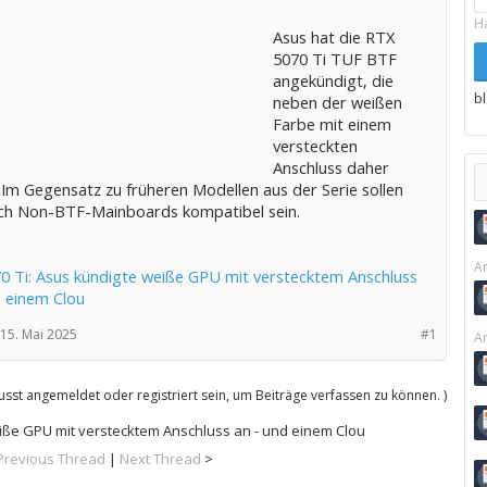
H
Asus hat die RTX
5070 Ti TUF BTF
angekündigt, die
b
neben der weißen
Farbe mit einem
versteckten
Anschluss daher
Im Gegensatz zu früheren Modellen aus der Serie sollen
ch Non-BTF-Mainboards kompatibel sein.
Ar
0 Ti: Asus kündigte weiße GPU mit verstecktem Anschluss
d einem Clou
15. Mai 2025
#1
Ar
sst angemeldet oder registriert sein, um Beiträge verfassen zu können. )
eiße GPU mit verstecktem Anschluss an - und einem Clou
Previous Thread
|
Next Thread
>