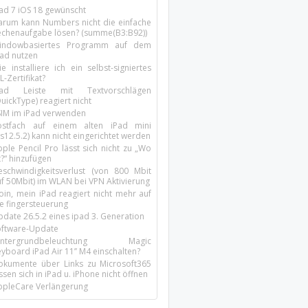
Pad 7 iOS 18 gewünscht
arum kann Numbers nicht die einfache
echenaufgabe lösen? (summe(B3:B92))
indowbasiertes Programm auf dem
pad nutzen
e installiere ich ein selbst-signiertes
L-Zertifikat?
Pad Leiste mit Textvorschlägen
uickType) reagiert nicht
SIM im iPad verwenden
ostfach auf einem alten iPad mini
s12.5.2) kann nicht eingerichtet werden
ple Pencil Pro lässt sich nicht zu „Wo
t?“ hinzufügen
eschwindigkeitsverlust (von 800 Mbit
uf 50Mbit) im WLAN bei VPN Aktivierung
oin, mein iPad reagiert nicht mehr auf
ie fingersteuerung
pdate 26.5.2 eines ipad 3. Generation
oftware-Update
intergrundbeleuchtung Magic
yboard iPad Air 11’’ M4 einschalten?
okumente über Links zu Microsoft365
ssen sich in iPad u. iPhone nicht öffnen
ppleCare Verlängerung