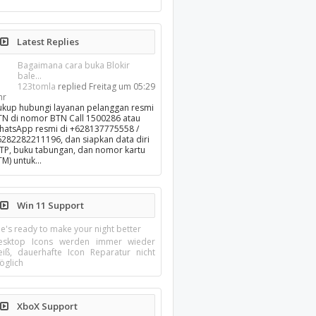
Latest Replies
Bagaimana cara buka Blokir
bale...
123tomla
replied
Freitag um 05:29
hr
ukup hubungi layanan pelanggan resmi
TN di nomor BTN Call 1500286 atau
hatsApp resmi di +628137775558 /
6282282211196, dan siapkan data diri
KTP, buku tabungan, dan nomor kartu
TM) untuk…
Win 11 Support
e's ready to make your night better
esktop Icons werden immer wieder
eiß, dauerhafte Icon Reparatur nicht
öglich
XboX Support