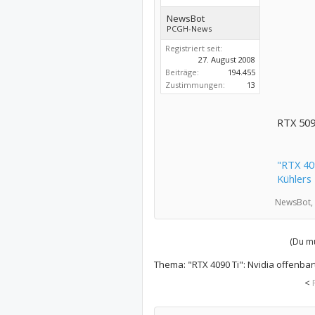
NewsBot
PCGH-News
Registriert seit:
27. August 2008
Beiträge:
194.455
Zustimmungen:
13
RTX 5090
"RTX 40
Kühlers
NewsBot,
(Du mu
Thema:
"RTX 4090 Ti": Nvidia offenba
<