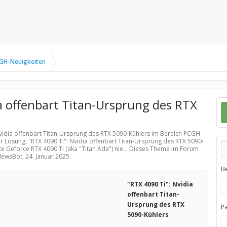
GH-Neuigkeiten
a offenbart Titan-Ursprung des RTX
 Nvidia offenbart Titan-Ursprung des RTX 5090-Kühlers im Bereich
PCGH-
r Lösung; "RTX 4090 Ti": Nvidia offenbart Titan-Ursprung des RTX 5090-
te Geforce RTX 4090 Ti (aka "Titan Ada") nie... Dieses Thema im Forum
 NewsBot,
24. Januar 2025
.
B
"RTX 4090 Ti": Nvidia
offenbart Titan-
Ursprung des RTX
P
5090-Kühlers