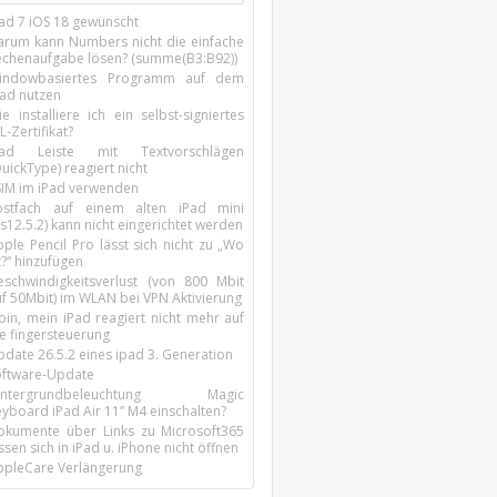
Pad 7 iOS 18 gewünscht
arum kann Numbers nicht die einfache
echenaufgabe lösen? (summe(B3:B92))
indowbasiertes Programm auf dem
pad nutzen
e installiere ich ein selbst-signiertes
L-Zertifikat?
Pad Leiste mit Textvorschlägen
uickType) reagiert nicht
SIM im iPad verwenden
ostfach auf einem alten iPad mini
s12.5.2) kann nicht eingerichtet werden
ple Pencil Pro lässt sich nicht zu „Wo
t?“ hinzufügen
eschwindigkeitsverlust (von 800 Mbit
uf 50Mbit) im WLAN bei VPN Aktivierung
oin, mein iPad reagiert nicht mehr auf
ie fingersteuerung
pdate 26.5.2 eines ipad 3. Generation
oftware-Update
intergrundbeleuchtung Magic
yboard iPad Air 11’’ M4 einschalten?
okumente über Links zu Microsoft365
ssen sich in iPad u. iPhone nicht öffnen
ppleCare Verlängerung