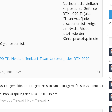
Nachdem die vielfach
H
kolportierte Geforce
RTX 4090 Ti (aka
"Titan Ada") nie
b
erschienen ist, zeigt
ein Nvidia-Video
jetzt, wie der
Kühlerprototyp in die
 geflossen ist.
90 Ti": Nvidia offenbart Titan-Ursprung des RTX 5090-
Ar
24. Januar 2025
#1
Ar
sst angemeldet oder registriert sein, um Beiträge verfassen zu können. )
rt Titan-Ursprung des RTX 5090-Kühlers
Previous Thread
|
Next Thread
>