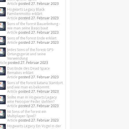
Article
posted
27. Februar 2023
Hogwarts Legacy Black
Familienmotto erklärt
Article
posted
27. Februar 2023
Sons of the forest Bauanleitung -
wie man seine Basis baut
Article
posted
27. Februar 2023
Sons of the forest Ende erklärt
Article
posted
27. Februar 2023
Jedes Sons of the forest GPS-
Ortungsgerät und seine
Verwendung
ticle
posted
27. Februar 2023
Das Ende des Dead Space
Remakes erklärt
Article
posted
27. Februar 2023
Sons of the forest katana Standort
und wie man es bekommt
Article
posted
27. Februar 2023
Sollte man in Hogwarts Legacy
eine Fwooper-Feder stehlen?
Article
posted
27. Februar 2023
Ist Sons of the forest ein
Multiplayer-Spiel?
Article
posted
27. Februar 2023
Hogwarts Legacy Ein Vogel in der