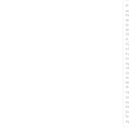
i
w
R
W
I
Wi
SS
i
(Q
e
P
(o
Ap
is
G
a
M
d
U
S
H
Ke
D
la
A