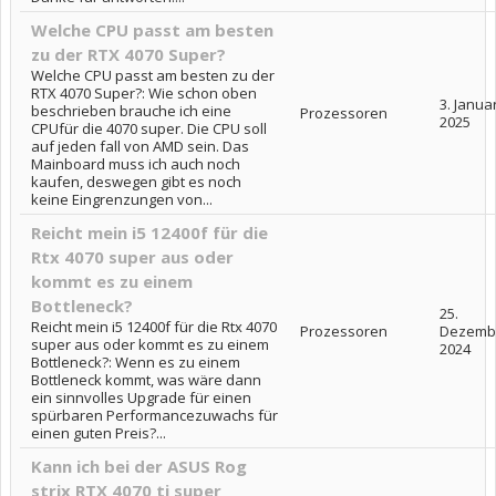
Welche CPU passt am besten
zu der RTX 4070 Super?
Welche CPU passt am besten zu der
RTX 4070 Super?: Wie schon oben
3. Janua
beschrieben brauche ich eine
Prozessoren
2025
CPUfür die 4070 super. Die CPU soll
auf jeden fall von AMD sein. Das
Mainboard muss ich auch noch
kaufen, deswegen gibt es noch
keine Eingrenzungen von...
Reicht mein i5 12400f für die
Rtx 4070 super aus oder
kommt es zu einem
Bottleneck?
25.
Reicht mein i5 12400f für die Rtx 4070
Prozessoren
Dezemb
super aus oder kommt es zu einem
2024
Bottleneck?: Wenn es zu einem
Bottleneck kommt, was wäre dann
ein sinnvolles Upgrade für einen
spürbaren Performancezuwachs für
einen guten Preis?...
Kann ich bei der ASUS Rog
strix RTX 4070 ti super