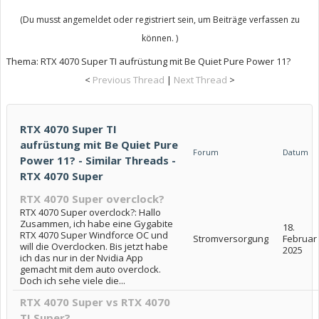
(Du musst angemeldet oder registriert sein, um Beiträge verfassen zu
können. )
Thema:
RTX 4070 Super TI aufrüstung mit Be Quiet Pure Power 11?
<
Previous Thread
|
Next Thread
>
RTX 4070 Super TI
aufrüstung mit Be Quiet Pure
Forum
Datum
Power 11? - Similar Threads -
RTX 4070 Super
RTX 4070 Super overclock?
RTX 4070 Super overclock?: Hallo
Zusammen, ich habe eine Gygabite
18.
RTX 4070 Super Windforce OC und
Stromversorgung
Februar
will die Overclocken. Bis jetzt habe
2025
ich das nur in der Nvidia App
gemacht mit dem auto overclock.
Doch ich sehe viele die...
RTX 4070 Super vs RTX 4070
TI Super?