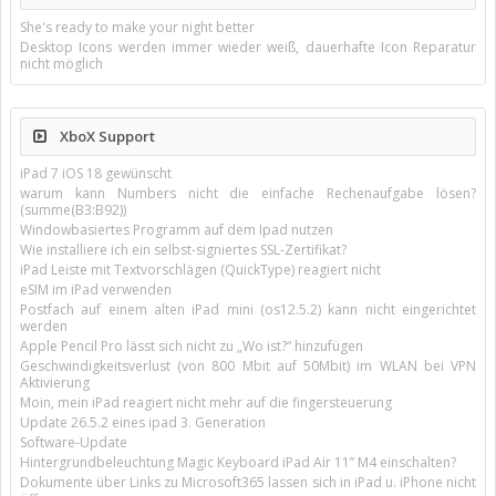
She's ready to make your night better
Desktop Icons werden immer wieder weiß, dauerhafte Icon Reparatur
nicht möglich
XboX Support
iPad 7 iOS 18 gewünscht
warum kann Numbers nicht die einfache Rechenaufgabe lösen?
(summe(B3:B92))
Windowbasiertes Programm auf dem Ipad nutzen
Wie installiere ich ein selbst-signiertes SSL-Zertifikat?
iPad Leiste mit Textvorschlägen (QuickType) reagiert nicht
eSIM im iPad verwenden
Postfach auf einem alten iPad mini (os12.5.2) kann nicht eingerichtet
werden
Apple Pencil Pro lässt sich nicht zu „Wo ist?“ hinzufügen
Geschwindigkeitsverlust (von 800 Mbit auf 50Mbit) im WLAN bei VPN
Aktivierung
Moin, mein iPad reagiert nicht mehr auf die fingersteuerung
Update 26.5.2 eines ipad 3. Generation
Software-Update
Hintergrundbeleuchtung Magic Keyboard iPad Air 11’’ M4 einschalten?
Dokumente über Links zu Microsoft365 lassen sich in iPad u. iPhone nicht