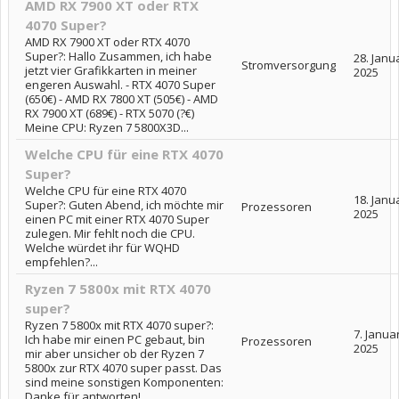
AMD RX 7900 XT oder RTX
4070 Super?
AMD RX 7900 XT oder RTX 4070
Super?: Hallo Zusammen, ich habe
28. Janu
Stromversorgung
jetzt vier Grafikkarten in meiner
2025
engeren Auswahl. - RTX 4070 Super
(650€) - AMD RX 7800 XT (505€) - AMD
RX 7900 XT (689€) - RTX 5070 (?€)
Meine CPU: Ryzen 7 5800X3D...
Welche CPU für eine RTX 4070
Super?
Welche CPU für eine RTX 4070
18. Janu
Super?: Guten Abend, ich möchte mir
Prozessoren
2025
einen PC mit einer RTX 4070 Super
zulegen. Mir fehlt noch die CPU.
Welche würdet ihr für WQHD
empfehlen?...
Ryzen 7 5800x mit RTX 4070
super?
Ryzen 7 5800x mit RTX 4070 super?:
7. Janua
Ich habe mir einen PC gebaut, bin
Prozessoren
2025
mir aber unsicher ob der Ryzen 7
5800x zur RTX 4070 super passt. Das
sind meine sonstigen Komponenten:
Danke für antworten!...