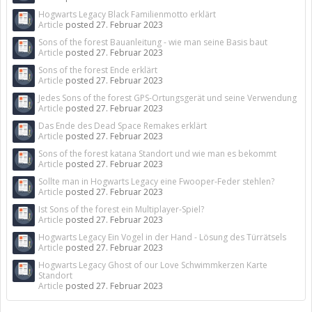
Hogwarts Legacy Black Familienmotto erklärt
Article
posted
27. Februar 2023
Sons of the forest Bauanleitung - wie man seine Basis baut
Article
posted
27. Februar 2023
Sons of the forest Ende erklärt
Article
posted
27. Februar 2023
Jedes Sons of the forest GPS-Ortungsgerät und seine Verwendung
Article
posted
27. Februar 2023
Das Ende des Dead Space Remakes erklärt
Article
posted
27. Februar 2023
Sons of the forest katana Standort und wie man es bekommt
Article
posted
27. Februar 2023
Sollte man in Hogwarts Legacy eine Fwooper-Feder stehlen?
Article
posted
27. Februar 2023
Ist Sons of the forest ein Multiplayer-Spiel?
Article
posted
27. Februar 2023
Hogwarts Legacy Ein Vogel in der Hand - Lösung des Türrätsels
Article
posted
27. Februar 2023
Hogwarts Legacy Ghost of our Love Schwimmkerzen Karte
Standort
Article
posted
27. Februar 2023