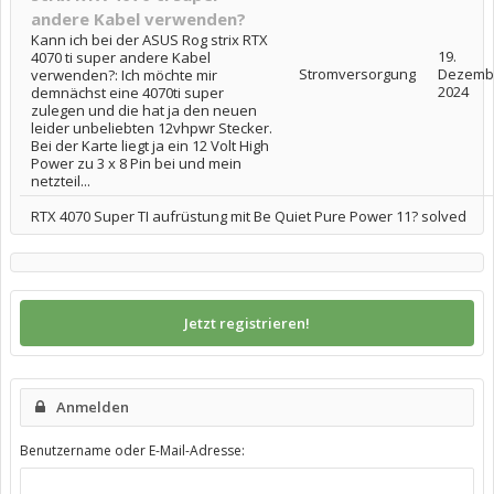
andere Kabel verwenden?
Kann ich bei der ASUS Rog strix RTX
19.
4070 ti super andere Kabel
Stromversorgung
Dezemb
verwenden?: Ich möchte mir
2024
demnächst eine 4070ti super
zulegen und die hat ja den neuen
leider unbeliebten 12vhpwr Stecker.
Bei der Karte liegt ja ein 12 Volt High
Power zu 3 x 8 Pin bei und mein
netzteil...
RTX 4070 Super TI aufrüstung mit Be Quiet Pure Power 11? solved
Jetzt registrieren!
Anmelden
Benutzername oder E-Mail-Adresse: