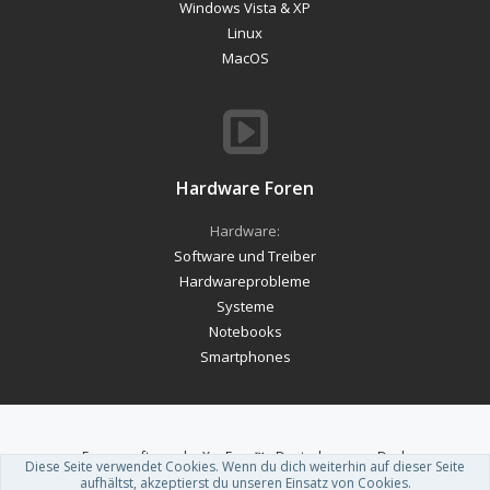
Windows Vista & XP
Linux
MacOS
Hardware Foren
Hardware:
Software und Treiber
Hardwareprobleme
Systeme
Notebooks
Smartphones
Forum software by XenForo™
-
Deutsch von xenDach
Diese Seite verwendet Cookies. Wenn du dich weiterhin auf dieser Seite
Theme designed by
ThemeHouse
.
aufhältst, akzeptierst du unseren Einsatz von Cookies.