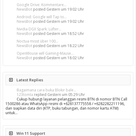
Google Drive: Kommentare...
NewsBot
posted
Gestern um 19:02 Uhr
Android: Google will Tap to...
NewsBot
posted
Gestern um 19:02 Uhr
Nvidia DGX Spark: Lüfter...
NewsBot
posted
Gestern um 18:52 Uhr
Noctua misst über 100...
NewsBot
posted
Gestern um 18:22 Uhr
OpenMouse will Gaming-Mäuse...
NewsBot
posted
Gestern um 18:02 Uhr
Latest Replies
Bagaimana cara buka Blokir bale...
123tomla
replied
Gestern um 05:29 Uhr
Cukup hubungi layanan pelanggan resmi BTN di nomor BTN Call
1500286 atau WhatsApp resmi di +628137775558 / +6282282211196,
dan siapkan data diri (KTP, buku tabungan, dan nomor kartu ATM)
untuk…
Win 11 Support