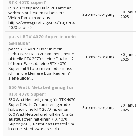
RTX 4070 super?
RTX 4070 super?: Hallo Zusammen,
30. Janu
welche von beiden ist besser?
Stromversorgung
2025
Vielen Dank im Voraus
https://www.gutefrage.net/frage/rtx-
4070-super-2
passt RTX 4070 Super in mein
Gehäuse?
passt RTX 4070 Super in mein
Gehäuse?: Hallo Zusammen, meine
30. Janu
Stromversorgung
aktuelle RTX 2070 ist eine Dual mit 2
2025
Lüftern. Passt da eine RTX 4070
Super mit 3 Lüftern rein oder muss
ich mir die kleinere Dual kaufen ?
siehe Bilder...
650 Watt Netzteil genug für
RTX 4070 Super?
650 Watt Netzteil genug für RTX 4070
Super?: Hallo Zusammen, gerade
30. Janu
Stromversorgung
habe ich eine RTX 2070 mit einem
2025
650 Watt Netzteil und will die GraKa
austauschen mit einer RTX 4070
Super (650€). Reicht das Netzteil? im
Internet steht zwar es reicht...