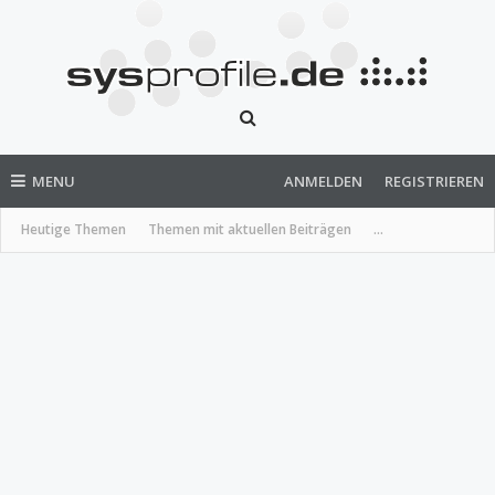
MENU
ANMELDEN
REGISTRIEREN
Heutige Themen
Themen mit aktuellen Beiträgen
...