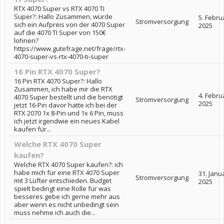
RTX 4070 Super vs RTX 4070 TI
Super?: Hallo Zusammen, würde
5. Febru
Stromversorgung
sich ein Aufpreis von der 4070 Super
2025
auf die 4070 TI Super von 150€
lohnen?
https://www.gutefrage.net/frage/rtx-
4070-super-vs-rtx-4070-ti-super
16 Pin RTX 4070 Super?
16 Pin RTX 4070 Super?: Hallo
Zusammen, ich habe mir die RTX
4. Febru
4070 Super bestellt und die benötigt
Stromversorgung
2025
jetzt 16-Pin davor hatte ich bei der
RTX 2070 1x 8-Pin und 1x 6 Pin, muss
ich jetzt irgendwie ein neues Kabel
kaufen für...
Welche RTX 4070 Super
kaufen?
Welche RTX 4070 Super kaufen?: ich
habe mich für eine RTX 4070 Super
31. Janu
Stromversorgung
mit 3 Lüfter entschieden. Budget
2025
spielt bedingt eine Rolle für was
besseres gebe ich gerne mehr aus
aber wenn es nicht unbedingt sein
muss nehme ich auch die...