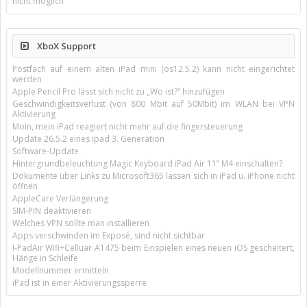
nicht möglich
XboX Support
Postfach auf einem alten iPad mini (os12.5.2) kann nicht eingerichtet
werden
Apple Pencil Pro lässt sich nicht zu „Wo ist?“ hinzufügen
Geschwindigkeitsverlust (von 800 Mbit auf 50Mbit) im WLAN bei VPN
Aktivierung
Moin, mein iPad reagiert nicht mehr auf die fingersteuerung
Update 26.5.2 eines ipad 3. Generation
Software-Update
Hintergrundbeleuchtung Magic Keyboard iPad Air 11’’ M4 einschalten?
Dokumente über Links zu Microsoft365 lassen sich in iPad u. iPhone nicht
öffnen
AppleCare Verlängerung
SIM-PIN deaktivieren
Welches VPN sollte man installieren
Apps verschwinden im Exposé, sind nicht sichtbar
I-PadAir Wifi+Celluar A1475 beim Einspielen eines neuen iOS gescheitert,
Hänge in Schleife
Modellnummer ermitteln
iPad ist in einer Aktivierungssperre