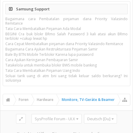
Samsung Support
Bagaimana cara Pembatalan pinjaman dana Priority Valasindo
Remitance
Tata Cara Membatalkan Pinjaman Ada Modal
BEGINI Cra buk blokr BRmo Salah Password 3 kali atasi akun BRmo
terblokr +cukup lewat hp
Cara Cepat Membatalkan pinjaman dana Priority Valasindo Remitance
Bagaimana Cara Ajukan Restrukturisasi Pinjaman Samir
Bale By BTN Mobile Terblokir Karena lupa password
Cara Ajukan Keringanan Pembayaran Samir
Tatakelola untuk membuka blokir BWS mobile banking
Tata Cara Membatalkan Pinjaman Uang Indo
Soluai tarik uang di atm bni uang tidak keluar saldo berkurang? Ini
solusinya
Foren
Hardware
Monitore, TV-Geräte & Beamer
SysProfile Forum - UI.X
Deutsch [Du]