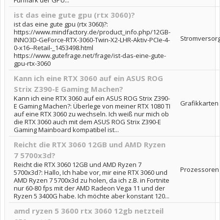
Furmark der GPU...
ist das eine gute gpu (rtx 3060)?
ist das eine gute gpu (rtx 3060)?:
https://www.mindfactory.de/product_info.php/12GB-
Stromversor
INNO3D-GeForce-RTX-3060-Twin-X2-LHR-Aktiv-PCIe-4-
0-x16--Retail-_1453498.html
https://www.gutefrage.net/frage/ist-das-eine-gute-
gpu-rtx-3060
Kann ich eine RTX 3060 auf ein ASUS ROG
Strix Z390-E Gaming Machen?
Kann ich eine RTX 3060 auf ein ASUS ROG Strix Z390-
Grafikkarten
E Gaming Machen?: Überlege von meiner RTX 1080 TI
auf eine RTX 3060 zu wechseln. Ich weiß nur mich ob
die RTX 3060 auch mit dem ASUS ROG Strix Z390-E
Gaming Mainboard kompatibel ist...
Reicht die RTX 3060 12GB und AMD Ryzen
7 5700x3d?
Reicht die RTX 3060 12GB und AMD Ryzen 7
Prozessoren
5700x3d?: Hallo, Ich habe vor, mir eine RTX 3060 und
AMD Ryzen 7 5700x3d zu holen, da ich z.B. in Fortnite
nur 60-80 fps mit der AMD Radeon Vega 11 und der
Ryzen 5 3400G habe. Ich möchte aber konstant 120...
amd ryzen 5 3600 rtx 3060 12gb netzteil