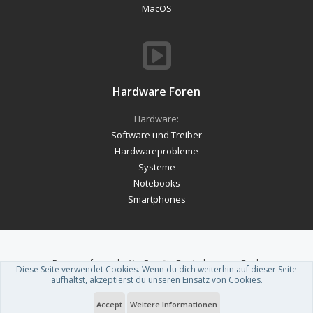
MacOS
Hardware Foren
Hardware:
Software und Treiber
Hardwareprobleme
Systeme
Notebooks
Smartphones
Forum software by XenForo™
-
Deutsch von xenDach
Diese Seite verwendet Cookies. Wenn du dich weiterhin auf dieser Seite
Theme designed by
ThemeHouse
.
aufhältst, akzeptierst du unseren Einsatz von Cookies.
Accept
Weitere Informationen