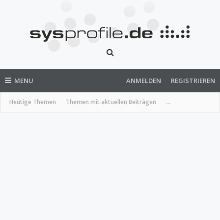
MENU
ANMELDEN
REGISTRIEREN
Heutige Themen
Themen mit aktuellen Beiträgen
...