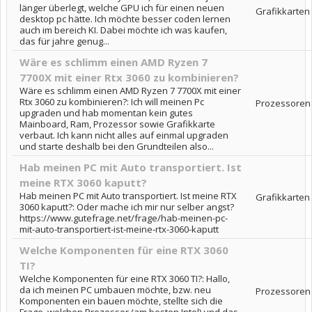
länger überlegt, welche GPU ich für einen neuen
Grafikkarten
desktop pc hätte. Ich möchte besser coden lernen
auch im bereich KI. Dabei möchte ich was kaufen,
das für jahre genug...
Wäre es schlimm einen AMD Ryzen 7
7700X mit einer Rtx 3060 zu kombinieren?
Wäre es schlimm einen AMD Ryzen 7 7700X mit einer
Rtx 3060 zu kombinieren?: Ich will meinen Pc
Prozessoren
upgraden und hab momentan kein gutes
Mainboard, Ram, Prozessor sowie Grafikkarte
verbaut. Ich kann nicht alles auf einmal upgraden
und starte deshalb bei den Grundteilen also...
Hab meinen PC mit Auto transportiert. Ist
meine RTX 3060 kaputt?
Hab meinen PC mit Auto transportiert. Ist meine RTX
Grafikkarten
3060 kaputt?: Oder mache ich mir nur selber angst?
https://www.gutefrage.net/frage/hab-meinen-pc-
mit-auto-transportiert-ist-meine-rtx-3060-kaputt
Welche Komponenten für eine RTX 3060
TI?
Welche Komponenten für eine RTX 3060 TI?: Hallo,
da ich meinen PC umbauen möchte, bzw. neu
Prozessoren
Komponenten ein bauen möchte, stellte sich die