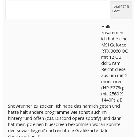
feixl4726
Gast
Hallo
zusammen
ich habe eine
MSI Geforce
RTX 3060 OC
mit 12 GB
ddr6 ram.
Reicht diese
aus um mit 2
monitoren
(HP E273q;
mit 2560 X
1440P) z.B.
Snowrunner zu zocken. Ich habe das nämlich getan und
hatte halt andere programme wie sonst auch im
hintergrund offen (z.B. Discord opera spotify) und dann
hat mein pc einen bluescreen bekommen woran könnte
den sowas liegen? und reicht die Grafikkarte dafür
überhaupt aus?