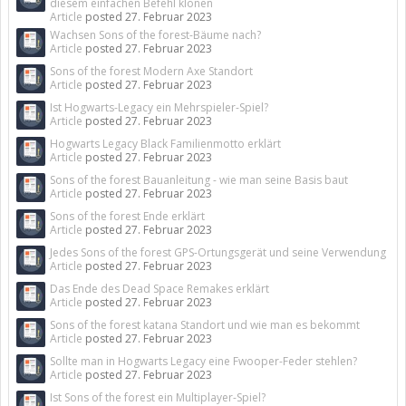
diesem einfachen Befehl klonen
Article
posted
27. Februar 2023
Wachsen Sons of the forest-Bäume nach?
Article
posted
27. Februar 2023
Sons of the forest Modern Axe Standort
Article
posted
27. Februar 2023
Ist Hogwarts-Legacy ein Mehrspieler-Spiel?
Article
posted
27. Februar 2023
Hogwarts Legacy Black Familienmotto erklärt
Article
posted
27. Februar 2023
Sons of the forest Bauanleitung - wie man seine Basis baut
Article
posted
27. Februar 2023
Sons of the forest Ende erklärt
Article
posted
27. Februar 2023
Jedes Sons of the forest GPS-Ortungsgerät und seine Verwendung
Article
posted
27. Februar 2023
Das Ende des Dead Space Remakes erklärt
Article
posted
27. Februar 2023
Sons of the forest katana Standort und wie man es bekommt
Article
posted
27. Februar 2023
Sollte man in Hogwarts Legacy eine Fwooper-Feder stehlen?
Article
posted
27. Februar 2023
Ist Sons of the forest ein Multiplayer-Spiel?