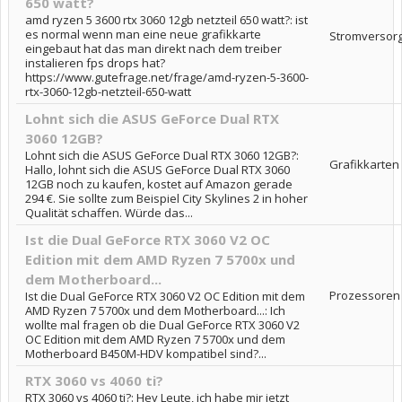
650 watt?
amd ryzen 5 3600 rtx 3060 12gb netzteil 650 watt?: ist
es normal wenn man eine neue grafikkarte
Stromversor
eingebaut hat das man direkt nach dem treiber
instalieren fps drops hat?
https://www.gutefrage.net/frage/amd-ryzen-5-3600-
rtx-3060-12gb-netzteil-650-watt
Lohnt sich die ASUS GeForce Dual RTX
3060 12GB?
Lohnt sich die ASUS GeForce Dual RTX 3060 12GB?:
Grafikkarten
Hallo, lohnt sich die ASUS GeForce Dual RTX 3060
12GB noch zu kaufen, kostet auf Amazon gerade
294 €. Sie sollte zum Beispiel City Skylines 2 in hoher
Qualität schaffen. Würde das...
Ist die Dual GeForce RTX 3060 V2 OC
Edition mit dem AMD Ryzen 7 5700x und
dem Motherboard...
Prozessoren
Ist die Dual GeForce RTX 3060 V2 OC Edition mit dem
AMD Ryzen 7 5700x und dem Motherboard...: Ich
wollte mal fragen ob die Dual GeForce RTX 3060 V2
OC Edition mit dem AMD Ryzen 7 5700x und dem
Motherboard B450M-HDV kompatibel sind?...
RTX 3060 vs 4060 ti?
RTX 3060 vs 4060 ti?: Hey Leute, ich habe mir jetzt