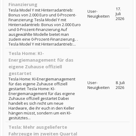
Finanzierung
17.
Tesla Model Y mit Hinterradantrieb:
User-
Juli
Bonus von 2.000 Euro und 0-Prozent-
Neuigkeiten
2026
Finanzierung: Tesla Model Y mit
Hinterradantrieb: Bonus von 2.000 Euro
und 0-Prozent-Finanzierung Auf
ausgewählte Modelle bietet man
zudem eine 0-Prozent-Finanzierung.. .
Tesla Model Y mit Hinterradantrieb:...
Tesla Home: KI-
Energiemanagement für das
eigene Zuhause offiziell
gestartet
Tesla Home: KI-Energiemanagement
User-
8. Juli
für das eigene Zuhause offiziell
Neuigkeiten
2026
gestartet: Tesla Home: KI-
Energiemanagement für das eigene
Zuhause offiziell gestartet Dabei
handelt es sich nicht um neue
Hardware, die ihr euch in den Keller
hängen müsst, sondern um ein KI-
gestütztes...
Tesla: Mehr ausgelieferte
Fahrzeuge im zweiten Quartal