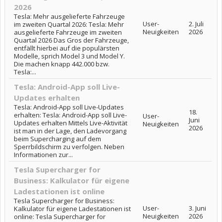
2026
Tesla: Mehr ausgelieferte Fahrzeuge
User-
2. Juli
im zweiten Quartal 2026: Tesla: Mehr
Neuigkeiten
2026
ausgelieferte Fahrzeuge im zweiten
Quartal 2026 Das Gros der Fahrzeuge,
entfällt hierbei auf die populärsten
Modelle, sprich Model 3 und Model Y.
Die machen knapp 442.000 bzw.
Tesla:...
Tesla: Android-App soll Live-
Updates erhalten
Tesla: Android-App soll Live-Updates
18.
erhalten: Tesla: Android-App soll Live-
User-
Juni
Updates erhalten Mittels Live-Aktivität
Neuigkeiten
2026
ist man in der Lage, den Ladevorgang
beim Supercharging auf dem
Sperrbildschirm zu verfolgen. Neben
Informationen zur...
Tesla Supercharger for
Business: Kalkulator für eigene
Ladestationen ist online
Tesla Supercharger for Business:
User-
3. Juni
Kalkulator für eigene Ladestationen ist
Neuigkeiten
2026
online: Tesla Supercharger for