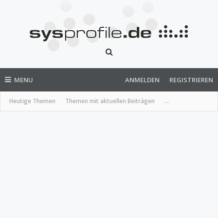
MENU
ANMELDEN
REGISTRIEREN
Heutige Themen
Themen mit aktuellen Beiträgen
...