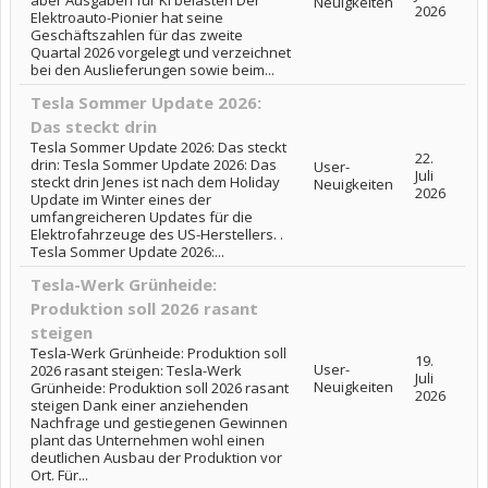
aber Ausgaben für KI belasten Der
Neuigkeiten
2026
Elektroauto-Pionier hat seine
Geschäftszahlen für das zweite
Quartal 2026 vorgelegt und verzeichnet
bei den Auslieferungen sowie beim...
Tesla Sommer Update 2026:
Das steckt drin
Tesla Sommer Update 2026: Das steckt
22.
drin: Tesla Sommer Update 2026: Das
User-
Juli
steckt drin Jenes ist nach dem Holiday
Neuigkeiten
2026
Update im Winter eines der
umfangreicheren Updates für die
Elektrofahrzeuge des US-Herstellers. .
Tesla Sommer Update 2026:...
Tesla-Werk Grünheide:
Produktion soll 2026 rasant
steigen
Tesla-Werk Grünheide: Produktion soll
19.
User-
2026 rasant steigen: Tesla-Werk
Juli
Neuigkeiten
Grünheide: Produktion soll 2026 rasant
2026
steigen Dank einer anziehenden
Nachfrage und gestiegenen Gewinnen
plant das Unternehmen wohl einen
deutlichen Ausbau der Produktion vor
Ort. Für...