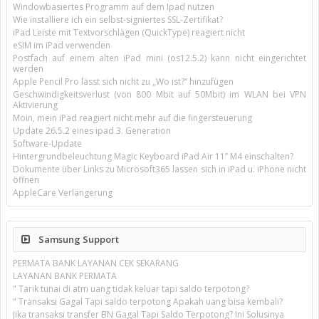
Windowbasiertes Programm auf dem Ipad nutzen
Wie installiere ich ein selbst-signiertes SSL-Zertifikat?
iPad Leiste mit Textvorschlägen (QuickType) reagiert nicht
eSIM im iPad verwenden
Postfach auf einem alten iPad mini (os12.5.2) kann nicht eingerichtet
werden
Apple Pencil Pro lässt sich nicht zu „Wo ist?“ hinzufügen
Geschwindigkeitsverlust (von 800 Mbit auf 50Mbit) im WLAN bei VPN
Aktivierung
Moin, mein iPad reagiert nicht mehr auf die fingersteuerung
Update 26.5.2 eines ipad 3. Generation
Software-Update
Hintergrundbeleuchtung Magic Keyboard iPad Air 11’’ M4 einschalten?
Dokumente über Links zu Microsoft365 lassen sich in iPad u. iPhone nicht
öffnen
AppleCare Verlängerung
Samsung Support
PERMATA BANK LAYANAN CEK SEKARANG
LAYANAN BANK PERMATA
" Tarik tunai di atm uang tidak keluar tapi saldo terpotong?
" Transaksi Gagal Tapi saldo terpotong Apakah uang bisa kembali?
Jika transaksi transfer BN Gagal Tapi Saldo Terpotong? Ini Solusinya