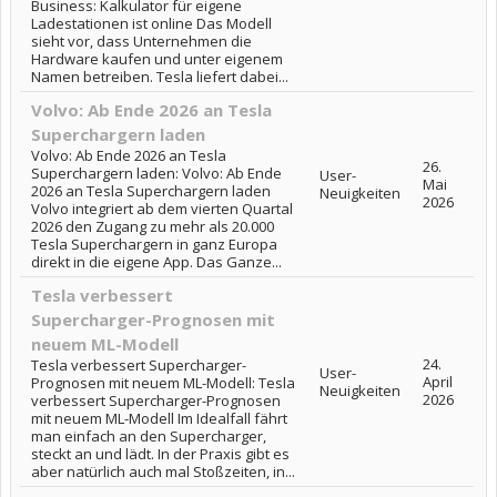
Business: Kalkulator für eigene
Ladestationen ist online Das Modell
sieht vor, dass Unternehmen die
Hardware kaufen und unter eigenem
Namen betreiben. Tesla liefert dabei...
Volvo: Ab Ende 2026 an Tesla
Superchargern laden
Volvo: Ab Ende 2026 an Tesla
26.
Superchargern laden: Volvo: Ab Ende
User-
Mai
2026 an Tesla Superchargern laden
Neuigkeiten
2026
Volvo integriert ab dem vierten Quartal
2026 den Zugang zu mehr als 20.000
Tesla Superchargern in ganz Europa
direkt in die eigene App. Das Ganze...
Tesla verbessert
Supercharger-Prognosen mit
neuem ML-Modell
24.
Tesla verbessert Supercharger-
User-
April
Prognosen mit neuem ML-Modell: Tesla
Neuigkeiten
2026
verbessert Supercharger-Prognosen
mit neuem ML-Modell Im Idealfall fährt
man einfach an den Supercharger,
steckt an und lädt. In der Praxis gibt es
aber natürlich auch mal Stoßzeiten, in...