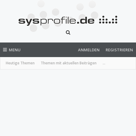
MENU
ANMELDEN
REGISTRIEREN
Heutige Themen
Themen mit aktuellen Beiträgen
...