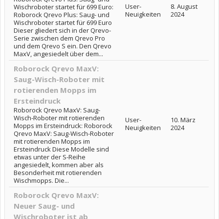
User-
8. August
Wischroboter startet für 699 Euro:
Neuigkeiten
2024
Roborock Qrevo Plus: Saug- und
Wischroboter startet für 699 Euro
Dieser gliedert sich in der Qrevo-
Serie zwischen dem Qrevo Pro
und dem Qrevo S ein. Den Qrevo
MaxV, angesiedelt über dem...
Roborock Qrevo MaxV:
Saug-Wisch-Roboter mit
rotierenden Mopps im
Ersteindruck
Roborock Qrevo MaxV: Saug-
Wisch-Roboter mit rotierenden
User-
10. März
Mopps im Ersteindruck: Roborock
Neuigkeiten
2024
Qrevo MaxV: Saug-Wisch-Roboter
mit rotierenden Mopps im
Ersteindruck Diese Modelle sind
etwas unter der S-Reihe
angesiedelt, kommen aber als
Besonderheit mit rotierenden
Wischmopps. Die...
Roborock Qrevo MaxV:
Neuer Saug- und
Wischroboter ist ab