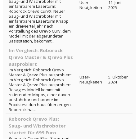
Saug- und Wischroboter mit
User-
11. Juni
einfahrbarem Laserturm:
Neuigkeiten
2025
Roborock Qrevo CurvX: Neuer
Saug- und Wischroboter mit
einfahrbarem Laserturm Knapp
ein dreiviertel Jahr nach
Vorstellung des Qrevo Curv, dem
Modell mit der abgerundeten
Basisstation, bekommt...
Im Vergleich: Roborock
Qrevo Master & Qrevo Plus
ausprobiert
Im Vergleich: Roborock Qrevo
Master & Qrevo Plus ausprobiert:
User-
5. Oktober
Im Vergleich: Roborock Qrevo
Neuigkeiten
2024
Master & Qrevo Plus ausprobiert
Besagtes Modell kommt mit
rotierenden Mopps, einer davon
ausfahrbar und konnte im
Praxistest durchaus überzeugen.
Roborock hat...
Roborock Qrevo Plus:
Saug- und Wischroboter
startet für 699 Euro
Roborock Qrevo Plus: Saug- und