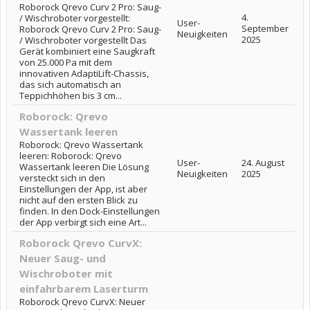
Roborock Qrevo Curv 2 Pro: Saug-
4.
/ Wischroboter vorgestellt:
User-
September
Roborock Qrevo Curv 2 Pro: Saug-
Neuigkeiten
2025
/ Wischroboter vorgestellt Das
Gerät kombiniert eine Saugkraft
von 25.000 Pa mit dem
innovativen AdaptiLift-Chassis,
das sich automatisch an
Teppichhöhen bis 3 cm...
Roborock: Qrevo
Wassertank leeren
Roborock: Qrevo Wassertank
leeren: Roborock: Qrevo
User-
24. August
Wassertank leeren Die Lösung
Neuigkeiten
2025
versteckt sich in den
Einstellungen der App, ist aber
nicht auf den ersten Blick zu
finden. In den Dock-Einstellungen
der App verbirgt sich eine Art...
Roborock Qrevo CurvX:
Neuer Saug- und
Wischroboter mit
einfahrbarem Laserturm
Roborock Qrevo CurvX: Neuer