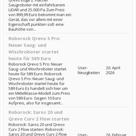
Qrevo Edge 2: Flacher
Saugroboter mit einfahrbarem
LiDAR und 25.000 Pa Zum Preis
von 899,99 Euro bekommt man ein
Gerät, das vor allem mit einer
Eigenschaft punkten soll: eine
Bauhöhe von...
Roborock Qrevo S Pro:
Neuer Saug- und
Wischroboter startet
heute für 589 Euro
Roborock Qrevo S Pro: Neuer
User-
20. April
Saug- und Wischroboter startet
Neuigkeiten
2026
heute für 589 Euro: Roborock
Qrevo S Pro: Neuer Saug- und
Wischroboter startet heute für
589 Euro Es handelt sich hier um
ein Mittelklasse-Modell zum Preis
von 589 Euro. Gegen 10 Euro
Aufpreis, also für insgesamt...
Roborock: Saros 20 und
Qrevo Curv 2 Flow starten
Roborock: Saros 20 und Qrevo
Curv 2 Flow starten: Roborock:
Saros 20 und Qrevo Curv 2 Flow
User-
26. Februar