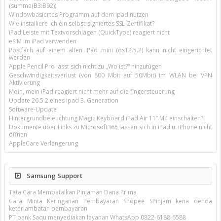
(summe(B3:B92))
Windowbasiertes Programm auf dem Ipad nutzen
Wie installiere ich ein selbst-signiertes SSL-Zertifikat?
iPad Leiste mit Textvorschlägen (QuickType) reagiert nicht
eSIM im iPad verwenden
Postfach auf einem alten iPad mini (os12.5.2) kann nicht eingerichtet
werden
Apple Pencil Pro lässt sich nicht zu „Wo ist?“ hinzufügen
Geschwindigkeitsverlust (von 800 Mbit auf 50Mbit) im WLAN bei VPN
Aktivierung
Moin, mein iPad reagiert nicht mehr auf die fingersteuerung
Update 26.5.2 eines ipad 3. Generation
Software-Update
Hintergrundbeleuchtung Magic Keyboard iPad Air 11’’ M4 einschalten?
Dokumente über Links zu Microsoft365 lassen sich in iPad u. iPhone nicht
öffnen
AppleCare Verlängerung
Samsung Support
Tata Cara Membatalkan Pinjaman Dana Prima
Cara Minta Keringanan Pembayaran Shopee SPinjam kena denda
keterlambatan pembayaran
PT bank Saqu menyediakan layanan WhatsApp 0822-6188-6588