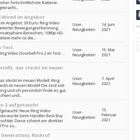
sher fortschrittlichste Batterie-
ebracht...
ll Wired im Angebot
 im Angebot: 39 Euro: Ring Video
User-
14. Juni
Ar
weiterter Bewegungserkennung,
Neuigkeiten
2021
vatsphäre-Bereichen, 1080p HD-
elem mehr ist die...
m Test
User-
15. Mai
ing Video Doorbell Pro 2 im Test . .
Neuigkeiten
2021
stellt, das steckt im neuen
User-
7. April
das steckt im neuen Modell: Ring
Neuigkeiten
2021
teckt im neuen Modell Die sind seit
ng und ich persönlich finde es gut,
chten und...
ro 2 aufgetaucht
13.
fgetaucht: Neue Ring Video
User-
Februar
nada wurde beim Händler Best Buy
Neuigkeiten
2021
sichtet. Diese scheint ein direkter
Pro zu...
 Generation): Rückruf