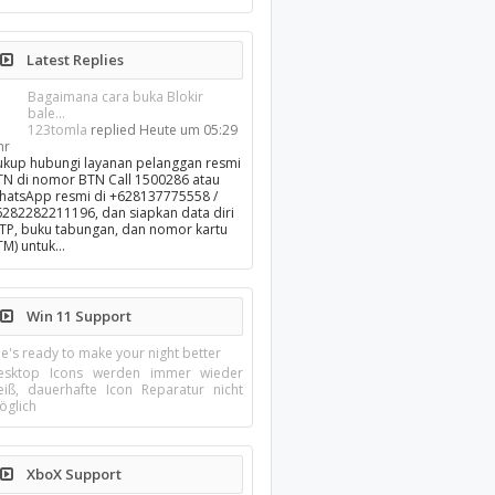
Latest Replies
Bagaimana cara buka Blokir
bale...
123tomla
replied
Heute um 05:29
hr
ukup hubungi layanan pelanggan resmi
TN di nomor BTN Call 1500286 atau
hatsApp resmi di +628137775558 /
6282282211196, dan siapkan data diri
KTP, buku tabungan, dan nomor kartu
TM) untuk…
Win 11 Support
e's ready to make your night better
esktop Icons werden immer wieder
eiß, dauerhafte Icon Reparatur nicht
öglich
XboX Support