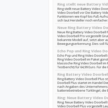
Ring stellt neue Battery Vi
Ring stellt neue Battery Video Doorb
Video Doorbell vor Die Battery Vide
Funktionen wie Kopf-bis-Fuß-Aufna
sich laut Hersteller noch einfacher.
Neue Ring Battery Video Do
Neue Ring Battery Video Doorbell P
Video Doorbell Pro vorgestellt Gr
bekannte Modell auf, setzt aber a
Bewegungserkennung. Dies soll fü
Echo Pop und Ring Video Do
Echo Pop und Ring Video Doorbell 
Ring Video Doorbell im Paket gün
klassische Ring Video Doorbell im
Testbericht) für 64,99 Euro. Für die K
Ring Battery Video Doorbell
Ring Battery Video Doorbell Plus st
Doorbell Plus startet im Handel Die
nach Angaben des Unternehmens di
batteriebetriebene Türklingel, die 
Ring: Neue Battery Video Do
Ring: Neue Battery Video Doorbell P
Video Doorbell Plus vorgestellt L