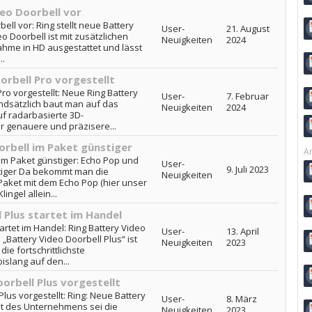
deo Doorbell vor
ell vor: Ring stellt neue Battery
User-
21. August
o Doorbell ist mit zusätzlichen
Neuigkeiten
2024
hme in HD ausgestattet und lässt
..
orbell Pro vorgestellt
ro vorgestellt: Neue Ring Battery
User-
7. Februar
undsätzlich baut man auf das
Neuigkeiten
2024
uf radarbasierte 3D-
r genauere und präzisere...
orbell im Paket günstiger
Ar
im Paket günstiger: Echo Pop und
User-
9. Juli 2023
stiger Da bekommt man die
Neuigkeiten
 Paket mit dem Echo Pop (hier unser
lingel allein...
 Plus startet im Handel
artet im Handel: Ring Battery Video
User-
13. April
 „Battery Video Doorbell Plus“ ist
Neuigkeiten
2023
e fortschrittlichste
bislang auf den...
orbell Plus vorgestellt
lus vorgestellt: Ring: Neue Battery
User-
8. März
aut des Unternehmens sei die
Neuigkeiten
2023