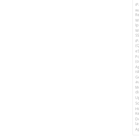
i
w
R
W
I
Wi
SS
i
(Q
e
P
(o
Ap
is
G
a
M
d
U
S
H
Ke
D
la
A