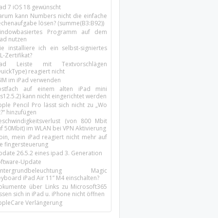
Pad 7 iOS 18 gewünscht
arum kann Numbers nicht die einfache
echenaufgabe lösen? (summe(B3:B92))
indowbasiertes Programm auf dem
pad nutzen
e installiere ich ein selbst-signiertes
L-Zertifikat?
Pad Leiste mit Textvorschlägen
uickType) reagiert nicht
SIM im iPad verwenden
ostfach auf einem alten iPad mini
s12.5.2) kann nicht eingerichtet werden
ple Pencil Pro lässt sich nicht zu „Wo
t?“ hinzufügen
eschwindigkeitsverlust (von 800 Mbit
uf 50Mbit) im WLAN bei VPN Aktivierung
oin, mein iPad reagiert nicht mehr auf
ie fingersteuerung
pdate 26.5.2 eines ipad 3. Generation
oftware-Update
intergrundbeleuchtung Magic
yboard iPad Air 11’’ M4 einschalten?
okumente über Links zu Microsoft365
ssen sich in iPad u. iPhone nicht öffnen
ppleCare Verlängerung