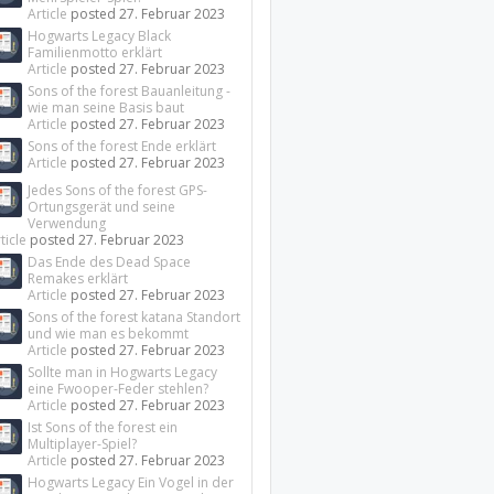
Article
posted
27. Februar 2023
Hogwarts Legacy Black
Familienmotto erklärt
Article
posted
27. Februar 2023
Sons of the forest Bauanleitung -
wie man seine Basis baut
Article
posted
27. Februar 2023
Sons of the forest Ende erklärt
Article
posted
27. Februar 2023
Jedes Sons of the forest GPS-
Ortungsgerät und seine
Verwendung
ticle
posted
27. Februar 2023
Das Ende des Dead Space
Remakes erklärt
Article
posted
27. Februar 2023
Sons of the forest katana Standort
und wie man es bekommt
Article
posted
27. Februar 2023
Sollte man in Hogwarts Legacy
eine Fwooper-Feder stehlen?
Article
posted
27. Februar 2023
Ist Sons of the forest ein
Multiplayer-Spiel?
Article
posted
27. Februar 2023
Hogwarts Legacy Ein Vogel in der