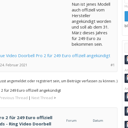
Nun ist jenes Modell
H
auch offiziell vom
Hersteller
angekündigt worden
b
und soll ab dem 31.
März dieses Jahres
für 249 Euro zu
bekommen sein.
ue Video Doorbell Pro 2 für 249 Euro offiziell angekündigt
24. Februar 2021
#1
Ar
sst angemeldet oder registriert sein, um Beiträge verfassen zu können. )
Ar
2 für 249 Euro offiziell angekündigt
Previous Thread
|
Next Thread
>
o 2 für 249 Euro offiziell
Forum
Datum
ds - Ring Video Doorbell