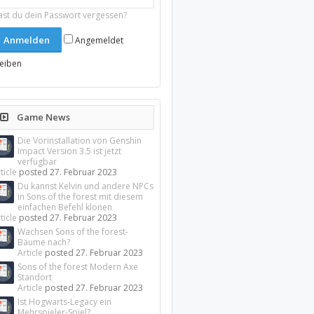
ast du dein Passwort vergessen?
Angemeldet
leiben
Game News
Die Vorinstallation von Genshin
Impact Version 3.5 ist jetzt
verfügbar
ticle
posted
27. Februar 2023
Du kannst Kelvin und andere NPCs
in Sons of the forest mit diesem
einfachen Befehl klonen
ticle
posted
27. Februar 2023
Wachsen Sons of the forest-
Bäume nach?
Article
posted
27. Februar 2023
Sons of the forest Modern Axe
Standort
Article
posted
27. Februar 2023
Ist Hogwarts-Legacy ein
Mehrspieler-Spiel?