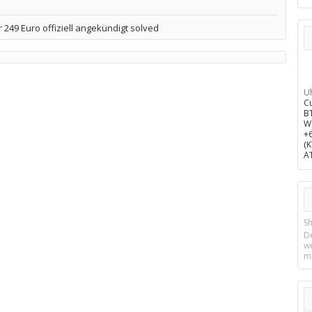
 249 Euro offiziell angekündigt solved
U
C
B
W
+
(
A
Sh
D
w
m