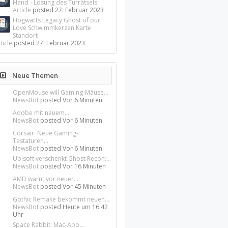
Hand - Lösung des Türrätsels
Article
posted
27. Februar 2023
Hogwarts Legacy Ghost of our
Love Schwimmkerzen Karte
Standort
ticle
posted
27. Februar 2023
Neue Themen
OpenMouse will Gaming-Mäuse...
NewsBot
posted
Vor 6 Minuten
Adobe mit neuem...
NewsBot
posted
Vor 6 Minuten
Corsair: Neue Gaming-
Tastaturen...
NewsBot
posted
Vor 6 Minuten
Ubisoft verschenkt Ghost Recon:...
NewsBot
posted
Vor 16 Minuten
AMD warnt vor neuer...
NewsBot
posted
Vor 45 Minuten
Gothic Remake bekommt neuen...
NewsBot
posted
Heute um 16:42
Uhr
Space Rabbit: Mac-App...