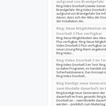
aufgrund von Brandgefahr
Ring Video Doorbell (zweite Gener
Brandgefahr: Ring Video Doorbell 
aufgrund von Brandgefahr Die Inf
davon, dass sich der Akku der Doo
der Installation die...
Ring: Neue Möglichkeiten de
Doorbell 3 Plus verfügbar
Ring: Neue Möglichkeiten des Alexa
Plus verfügbar: Ring: Neue Möglich
Video Doorbell 3 Plus verfügbar L
neue Lösung Ring Alarm angekündig
Ring Video...
Ring Video Doorbell 3 im Te
Ring Video Doorbell 3 im Test: Rin
ist dabei Programm, es handelt sich
Sicherheitskamera. Das Konzept ist 
Ring Video Doorbell...
Ring kündigt neue Generatio
zwei Modelle dauerhaft im 
Ring kündigt neue Generation der 
dauerhaft im Preis gesenkt: Ring 
Doorbell an – zwei Modelle dauer
werden – pünktlich zum Muttertag 