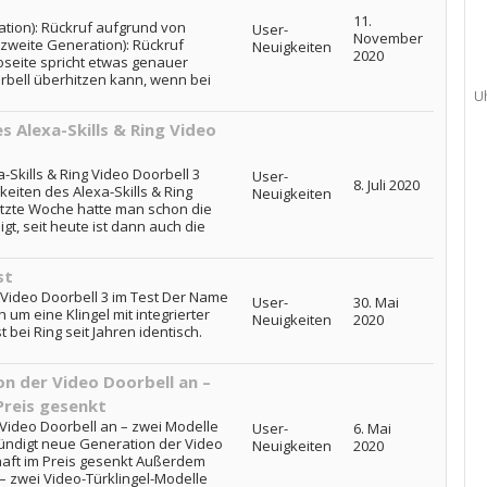
11.
ation): Rückruf aufgrund von
User-
November
(zweite Generation): Rückruf
Neuigkeiten
2020
oseite spricht etwas genauer
rbell überhitzen kann, wenn bei
U
s Alexa-Skills & Ring Video
-Skills & Ring Video Doorbell 3
User-
8. Juli 2020
keiten des Alexa-Skills & Ring
Neuigkeiten
etzte Woche hatte man schon die
t, seit heute ist dann auch die
st
g Video Doorbell 3 im Test Der Name
User-
30. Mai
 um eine Klingel mit integrierter
Neuigkeiten
2020
bei Ring seit Jahren identisch.
n der Video Doorbell an –
Preis gesenkt
Video Doorbell an – zwei Modelle
User-
6. Mai
kündigt neue Generation der Video
Neuigkeiten
2020
haft im Preis gesenkt Außerdem
– zwei Video-Türklingel-Modelle