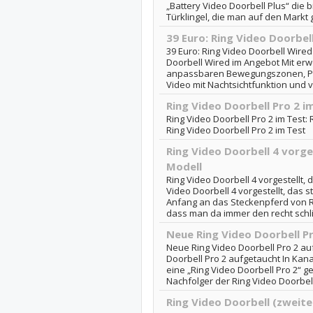
„Battery Video Doorbell Plus“ die bi
Türklingel, die man auf den Markt g
39 Euro: Ring Video Doorbe
39 Euro: Ring Video Doorbell Wired
Doorbell Wired im Angebot Mit er
anpassbaren Bewegungszonen, Pri
Video mit Nachtsichtfunktion und vi
Ring Video Doorbell Pro 2 i
Ring Video Doorbell Pro 2 im Test: R
Ring Video Doorbell Pro 2 im Test
Ring Video Doorbell 4 vorge
Modell
Ring Video Doorbell 4 vorgestellt, 
Video Doorbell 4 vorgestellt, das s
Anfang an das Steckenpferd von Ri
dass man da immer den recht schli
Neue Ring Video Doorbell P
Neue Ring Video Doorbell Pro 2 au
Doorbell Pro 2 aufgetaucht In Ka
eine „Ring Video Doorbell Pro 2“ ge
Nachfolger der Ring Video Doorbell 
Ring Video Doorbell (zweite