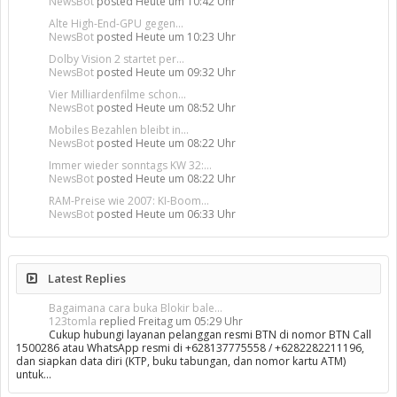
NewsBot
posted
Heute um 10:42 Uhr
Alte High-End-GPU gegen...
NewsBot
posted
Heute um 10:23 Uhr
Dolby Vision 2 startet per...
NewsBot
posted
Heute um 09:32 Uhr
Vier Milliardenfilme schon...
NewsBot
posted
Heute um 08:52 Uhr
Mobiles Bezahlen bleibt in...
NewsBot
posted
Heute um 08:22 Uhr
Immer wieder sonntags KW 32:...
NewsBot
posted
Heute um 08:22 Uhr
RAM-Preise wie 2007: KI-Boom...
NewsBot
posted
Heute um 06:33 Uhr
Latest Replies
Bagaimana cara buka Blokir bale...
123tomla
replied
Freitag um 05:29 Uhr
Cukup hubungi layanan pelanggan resmi BTN di nomor BTN Call
1500286 atau WhatsApp resmi di +628137775558 / +6282282211196,
dan siapkan data diri (KTP, buku tabungan, dan nomor kartu ATM)
untuk…