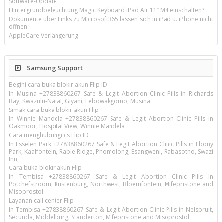
Software-Update
Hintergrundbeleuchtung Magic Keyboard iPad Air 11’’ M4 einschalten?
Dokumente über Links zu Microsoft365 lassen sich in iPad u. iPhone nicht
öffnen
AppleCare Verlängerung
Samsung Support
Begini cara buka blokir akun Flip ID
In Musina +27838860267 Safe & Legit Abortion Clinic Pills in Richards
Bay, Kwazulu-Natal, Giyani, Lebowakgomo, Musina
Simak cara buka blokir akun Flip
In Winnie Mandela +27838860267 Safe & Legit Abortion Clinic Pills in
Oakmoor, Hospital View, Winnie Mandela
Cara menghubungi cs Flip ID
In Esselen Park +27838860267 Safe & Legit Abortion Clinic Pills in Ebony
Park, Kaalfontein, Rabie Ridge, Phomolong, Esangweni, Rabasotho, Swazi
Inn,
Cara buka blokir akun Flip
In Tembisa +27838860267 Safe & Legit Abortion Clinic Pills in
Potchefstroom, Rustenburg, Northwest, Bloemfontein, Mifepristone and
Misoprostol
Layanan call center Flip
In Tembisa +27838860267 Safe & Legit Abortion Clinic Pills in Nelspruit,
Secunda, Middelburg, Standerton, Mifepristone and Misoprostol