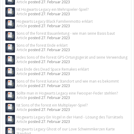
Article
posted
27. Februar 2023
Ist Hogwarts-Legacy ein Mehrspieler-Spiel?
Article
posted
27. Februar 2023
Hogwarts Legacy Black Familienmotto erklärt
Article
posted
27. Februar 2023
Sons of the forest Bauanleitung - wie man seine Basis baut
Article
posted
27. Februar 2023
Sons of the forest Ende erklärt
Article
posted
27. Februar 2023
Jedes Sons of the forest GPS-Ortungsgerät und seine Verwendung
Article
posted
27. Februar 2023
Das Ende des Dead Space Remakes erklärt
Article
posted
27. Februar 2023
Sons of the forest katana Standort und wie man es bekommt
Article
posted
27. Februar 2023
Sollte man in Hogwarts Legacy eine Fwooper-Feder stehlen?
Article
posted
27. Februar 2023
Ist Sons of the forest ein Multiplayer-Spiel?
Article
posted
27. Februar 2023
Hogwarts Legacy Ein Vogel in der Hand - Lösung des Türrätsels
Article
posted
27. Februar 2023
Hogwarts Legacy Ghost of our Love Schwimmkerzen Karte
Standort