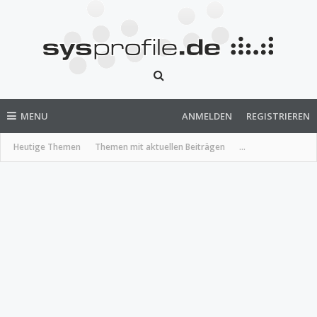
MENU
ANMELDEN
REGISTRIEREN
Heutige Themen
Themen mit aktuellen Beiträgen
...