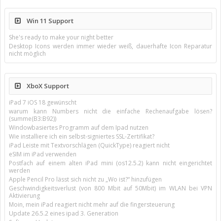
Win 11 Support
She's ready to make your night better
Desktop Icons werden immer wieder weiß, dauerhafte Icon Reparatur
nicht möglich
XboX Support
iPad 7 iOS 18 gewünscht
warum kann Numbers nicht die einfache Rechenaufgabe lösen?
(summe(B3:B92))
Windowbasiertes Programm auf dem Ipad nutzen
Wie installiere ich ein selbst-signiertes SSL-Zertifikat?
iPad Leiste mit Textvorschlägen (QuickType) reagiert nicht
eSIM im iPad verwenden
Postfach auf einem alten iPad mini (os12.5.2) kann nicht eingerichtet
werden
Apple Pencil Pro lässt sich nicht zu „Wo ist?“ hinzufügen
Geschwindigkeitsverlust (von 800 Mbit auf 50Mbit) im WLAN bei VPN
Aktivierung
Moin, mein iPad reagiert nicht mehr auf die fingersteuerung
Update 26.5.2 eines ipad 3. Generation