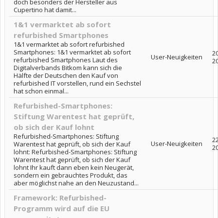
doch besonders der Hersteller aus
Cupertino hat damit...
1&1 vermarktet ab sofort
refurbished Smartphones
1&1 vermarktet ab sofort refurbished
Smartphones: 1&1 vermarktet ab sofort
20
User-Neuigkeiten
refurbished Smartphones Laut des
2
Digitalverbands Bitkom kann sich die
Hälfte der Deutschen den Kauf von
refurbished IT vorstellen, rund ein Sechstel
hat schon einmal...
Refurbished-Smartphones:
Stiftung Warentest hat geprüft,
ob sich der Kauf lohnt
Refurbished-Smartphones: Stiftung
2
User-Neuigkeiten
Warentest hat geprüft, ob sich der Kauf
2
lohnt: Refurbished-Smartphones: Stiftung
Warentest hat geprüft, ob sich der Kauf
lohnt Ihr kauft dann eben kein Neugerät,
sondern ein gebrauchtes Produkt, das
aber möglichst nahe an den Neuzustand...
Framework: Refurbished-
Programm wird auf die EU