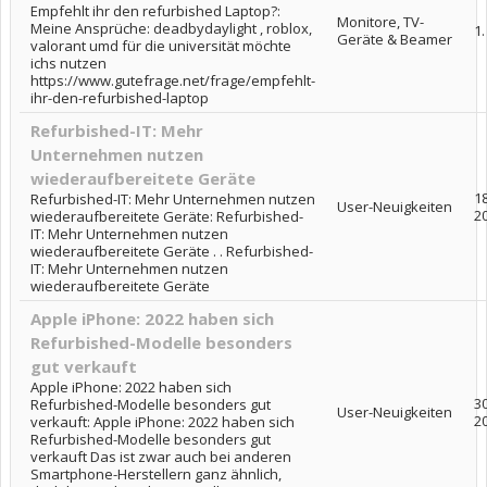
Empfehlt ihr den refurbished Laptop?:
Monitore, TV-
Meine Ansprüche: deadbydaylight , roblox,
1.
Geräte & Beamer
valorant umd für die universität möchte
ichs nutzen
https://www.gutefrage.net/frage/empfehlt-
ihr-den-refurbished-laptop
Refurbished-IT: Mehr
Unternehmen nutzen
wiederaufbereitete Geräte
1
Refurbished-IT: Mehr Unternehmen nutzen
User-Neuigkeiten
2
wiederaufbereitete Geräte: Refurbished-
IT: Mehr Unternehmen nutzen
wiederaufbereitete Geräte . . Refurbished-
IT: Mehr Unternehmen nutzen
wiederaufbereitete Geräte
Apple iPhone: 2022 haben sich
Refurbished-Modelle besonders
gut verkauft
Apple iPhone: 2022 haben sich
30
Refurbished-Modelle besonders gut
User-Neuigkeiten
2
verkauft: Apple iPhone: 2022 haben sich
Refurbished-Modelle besonders gut
verkauft Das ist zwar auch bei anderen
Smartphone-Herstellern ganz ähnlich,