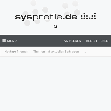
MENU
ANMELDEN
REGISTRIEREN
Heutige Themen
Themen mit aktuellen Beiträgen
...