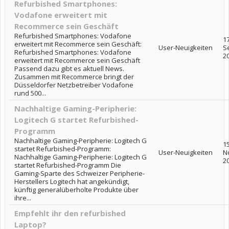
Refurbished Smartphones:
Vodafone erweitert mit
Recommerce sein Geschäft
Refurbished Smartphones: Vodafone
17
erweitert mit Recommerce sein Geschäft:
User-Neuigkeiten
S
Refurbished Smartphones: Vodafone
2
erweitert mit Recommerce sein Geschäft
Passend dazu gibt es aktuell News.
Zusammen mit Recommerce bringt der
Düsseldorfer Netzbetreiber Vodafone
rund 500...
Nachhaltige Gaming-Peripherie:
Logitech G startet Refurbished-
Programm
Nachhaltige Gaming-Peripherie: Logitech G
15
startet Refurbished-Programm:
User-Neuigkeiten
N
Nachhaltige Gaming-Peripherie: Logitech G
2
startet Refurbished-Programm Die
Gaming-Sparte des Schweizer Peripherie-
Herstellers Logitech hat angekündigt,
künftig generalüberholte Produkte über
ihre...
Empfehlt ihr den refurbished
Laptop?