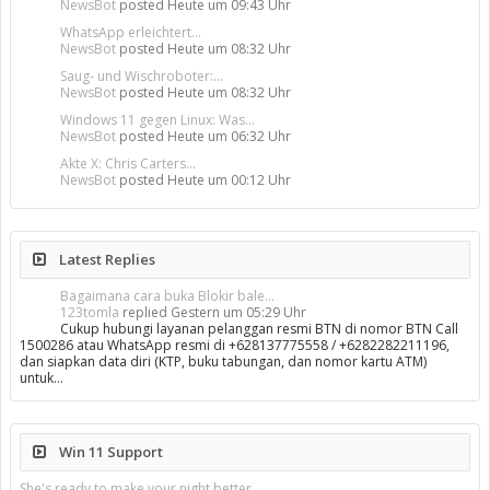
NewsBot
posted
Heute um 09:43 Uhr
WhatsApp erleichtert...
NewsBot
posted
Heute um 08:32 Uhr
Saug- und Wischroboter:...
NewsBot
posted
Heute um 08:32 Uhr
Windows 11 gegen Linux: Was...
NewsBot
posted
Heute um 06:32 Uhr
Akte X: Chris Carters...
NewsBot
posted
Heute um 00:12 Uhr
Latest Replies
Bagaimana cara buka Blokir bale...
123tomla
replied
Gestern um 05:29 Uhr
Cukup hubungi layanan pelanggan resmi BTN di nomor BTN Call
1500286 atau WhatsApp resmi di +628137775558 / +6282282211196,
dan siapkan data diri (KTP, buku tabungan, dan nomor kartu ATM)
untuk…
Win 11 Support
She's ready to make your night better