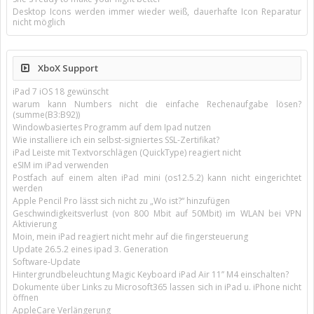
Desktop Icons werden immer wieder weiß, dauerhafte Icon Reparatur
nicht möglich
XboX Support
iPad 7 iOS 18 gewünscht
warum kann Numbers nicht die einfache Rechenaufgabe lösen?
(summe(B3:B92))
Windowbasiertes Programm auf dem Ipad nutzen
Wie installiere ich ein selbst-signiertes SSL-Zertifikat?
iPad Leiste mit Textvorschlägen (QuickType) reagiert nicht
eSIM im iPad verwenden
Postfach auf einem alten iPad mini (os12.5.2) kann nicht eingerichtet
werden
Apple Pencil Pro lässt sich nicht zu „Wo ist?“ hinzufügen
Geschwindigkeitsverlust (von 800 Mbit auf 50Mbit) im WLAN bei VPN
Aktivierung
Moin, mein iPad reagiert nicht mehr auf die fingersteuerung
Update 26.5.2 eines ipad 3. Generation
Software-Update
Hintergrundbeleuchtung Magic Keyboard iPad Air 11’’ M4 einschalten?
Dokumente über Links zu Microsoft365 lassen sich in iPad u. iPhone nicht
öffnen
AppleCare Verlängerung