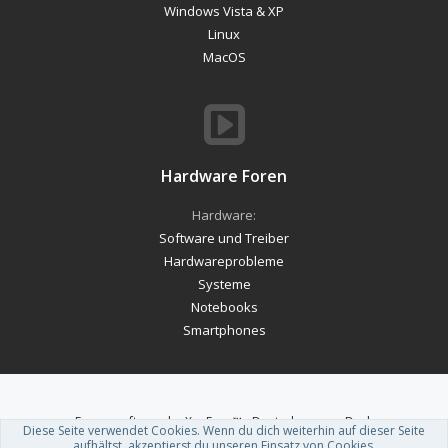
Windows Vista & XP
Linux
MacOS
Hardware Foren
Hardware:
Software und Treiber
Hardwareprobleme
Systeme
Notebooks
Smartphones
Forum software by XenForo™
-
Deutsch von xenDach
Diese Seite verwendet Cookies. Wenn du dich weiterhin auf dieser Seite
Theme designed by
ThemeHouse
.
aufhältst, akzeptierst du unseren Einsatz von Cookies.