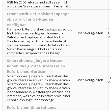
6GB für 250€ refurbished soll es sein. Ich
würde die GraKa zusammen mit einem i3...
Framework: Refurbished Laptops
ab sofort für US-Kunden
verfügbar
13
Framework: Refurbished Laptops ab sofort
User-Neuigkeiten
O
für US-Kunden verfügbar: Framework:
2
Refurbished Laptops ab sofort für US-
Kunden verfügbar Auch hierzulande ist
man mit seinen modularen Notebooks am
Markt. Diese zeigen: Modularität und
kompaktes, ansprechendes Design...
Smartphones: Jüngere Nutzer
haben das größte Interesse an
Refurbished-Geräten
Smartphones: Jüngere Nutzer haben das
1
User-Neuigkeiten
größte Interesse an Refurbished-Geräten:
2
Smartphones: Jüngere Nutzer haben das
größte Interesse an Refurbished-Geräten
Insbesondere in Westeuropa wachse das
Interesse, was sich an Initiativen wie einer
Kennzeichnung für nachhaltige...
Refurbished-Smartphones