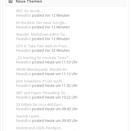
Neue Themen
IRIS²: EU stockt...
NewsBot
posted
Vor 12 Minuten
Im Kurztest: Der neue Google...
NewsBot
posted
Vor 12 Minuten
Wander: Markdown-Editor für...
NewsBot
posted
Vor 12 Minuten
GTA 6: Take-Two sieht im Preis...
NewsBot
posted
Vor 32 Minuten
„Zu mächtig für normale Tests?“...
NewsBot
posted
Heute um 11:53 Uhr
VRAM-Wendepunkt: Würdet ihr...
NewsBot
posted
Heute um 11:12 Uhr
Jetzt bewerben: PCGH sucht...
NewsBot
posted
Heute um 11:02 Uhr
SMT und Hyper-Threading: So...
NewsBot
posted
Heute um 10:22 Uhr
22 GiByte für circa 460 Euro:...
NewsBot
posted
Heute um 09:43 Uhr
Starlink räumt...
NewsBot
posted
Heute um 09:43 Uhr
Wohntrend 2026: FlexiSpot...