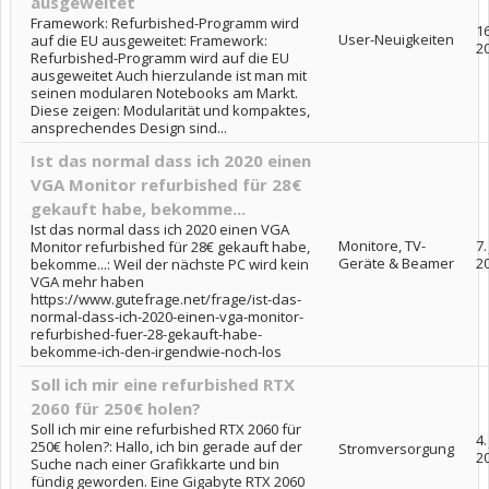
ausgeweitet
Framework: Refurbished-Programm wird
1
User-Neuigkeiten
auf die EU ausgeweitet: Framework:
2
Refurbished-Programm wird auf die EU
ausgeweitet Auch hierzulande ist man mit
seinen modularen Notebooks am Markt.
Diese zeigen: Modularität und kompaktes,
ansprechendes Design sind...
Ist das normal dass ich 2020 einen
VGA Monitor refurbished für 28€
gekauft habe, bekomme...
Ist das normal dass ich 2020 einen VGA
Monitore, TV-
7.
Monitor refurbished für 28€ gekauft habe,
Geräte & Beamer
2
bekomme...: Weil der nächste PC wird kein
VGA mehr haben
https://www.gutefrage.net/frage/ist-das-
normal-dass-ich-2020-einen-vga-monitor-
refurbished-fuer-28-gekauft-habe-
bekomme-ich-den-irgendwie-noch-los
Soll ich mir eine refurbished RTX
2060 für 250€ holen?
Soll ich mir eine refurbished RTX 2060 für
4.
250€ holen?: Hallo, ich bin gerade auf der
Stromversorgung
2
Suche nach einer Grafikkarte und bin
fündig geworden. Eine Gigabyte RTX 2060