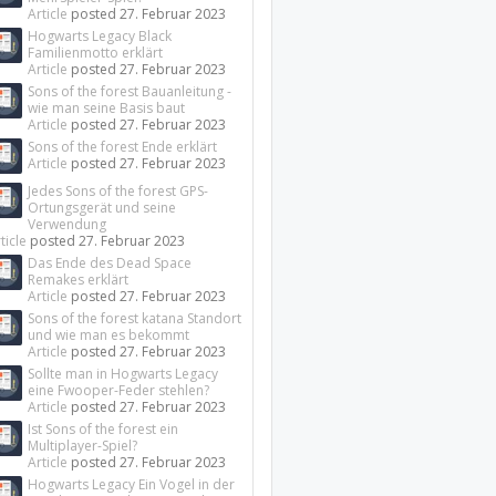
Article
posted
27. Februar 2023
Hogwarts Legacy Black
Familienmotto erklärt
Article
posted
27. Februar 2023
Sons of the forest Bauanleitung -
wie man seine Basis baut
Article
posted
27. Februar 2023
Sons of the forest Ende erklärt
Article
posted
27. Februar 2023
Jedes Sons of the forest GPS-
Ortungsgerät und seine
Verwendung
ticle
posted
27. Februar 2023
Das Ende des Dead Space
Remakes erklärt
Article
posted
27. Februar 2023
Sons of the forest katana Standort
und wie man es bekommt
Article
posted
27. Februar 2023
Sollte man in Hogwarts Legacy
eine Fwooper-Feder stehlen?
Article
posted
27. Februar 2023
Ist Sons of the forest ein
Multiplayer-Spiel?
Article
posted
27. Februar 2023
Hogwarts Legacy Ein Vogel in der