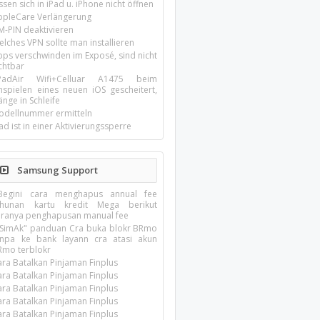
ssen sich in iPad u. iPhone nicht öffnen
ppleCare Verlängerung
M-PIN deaktivieren
lches VPN sollte man installieren
pps verschwinden im Exposé, sind nicht
chtbar
-PadAir Wifi+Celluar A1475 beim
inspielen eines neuen iOS gescheitert,
nge in Schleife
odellnummer ermitteln
ad ist in einer Aktivierungssperre
Samsung Support
?Begini cara menghapus annual fee
ahunan kartu kredit Mega berikut
aranya penghapusan manual fee
️SimAk" panduan Cra buka blokr BRmo
anpa ke bank layann cra atasi akun
Rmo terblokr
ara Batalkan Pinjaman Finplus
ara Batalkan Pinjaman Finplus
ara Batalkan Pinjaman Finplus
ara Batalkan Pinjaman Finplus
ara Batalkan Pinjaman Finplus