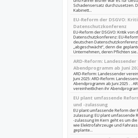
und Fahrer Bisher war es für Ges
Schadensersatz durchzusetzen. Da
Kabinett...
EU-Reform der DSGVO: Kriti
Datenschutzkonferenz
EU-Reform der DSGVO: Kritik von 
Datenschutzkonferenz: EU-Reform 
deutschen Datenschutzkonferenz
„abgeschwächt“, denn die geplante
Unternehmen, deren Pflichten sie..
ARD-Reform: Landessender v
Abendprogramm ab Juni 20
ARD-Reform: Landessender verein
Juni 2025: ARD-Reform: Landessend
Abendprogramm ab Juni 2025 . . 
vereinheitlichen ihr Abendprogram
EU plant umfassende Refor
und -zulassung
EU plant umfassende Reform der F
zulassung: EU plant umfassende R
-zulassung Im Kern geht es um di
wie Elektrofahrzeuge und Fahrassi
geplante...