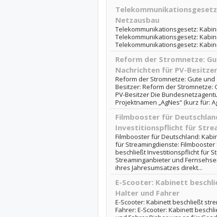
Telekommunikationsgesetz:
Netzausbau
Telekommunikationsgesetz: Kabine
Telekommunikationsgesetz: Kabine
Telekommunikationsgesetz: Kabin
Reform der Stromnetze: Gu
Nachrichten für PV-Besitze
Reform der Stromnetze: Gute und s
Besitzer: Reform der Stromnetze: 
PV-Besitzer Die Bundesnetzagentu
Projektnamen „AgNes“ (kurz für: A
Filmbooster für Deutschlan
Investitionspflicht für Str
Filmbooster für Deutschland: Kabine
für Streamingdienste: Filmbooster 
beschließt Investitionspflicht für
Streaminganbieter und Fernsehsen
ihres Jahresumsatzes direkt...
E-Scooter: Kabinett beschl
Halter und Fahrer
E-Scooter: Kabinett beschließt str
Fahrer: E-Scooter: Kabinett beschl