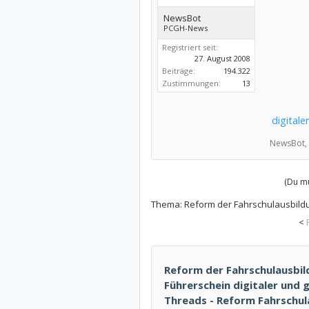
NewsBot
PCGH-News
Registriert seit:
27. August 2008
Beiträge:
194.322
Zustimmungen:
13
digital
NewsBot,
(Du mu
Thema:
Reform der Fahrschulausbildun
<
Reform der Fahrschulausbild
Führerschein digitaler und 
Threads - Reform Fahrschul