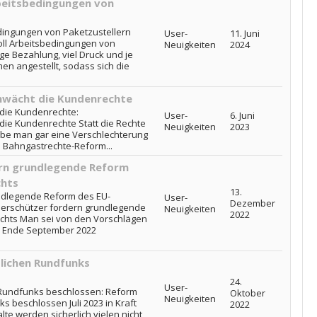
beitsbedingungen von
dingungen von Paketzustellern
User-
11. Juni
oll Arbeitsbedingungen von
Neuigkeiten
2024
ge Bezahlung, viel Druck und je
en angestellt, sodass sich die
hwächt die Kundenrechte
die Kundenrechte:
User-
6. Juni
ie Kundenrechte Statt die Rechte
Neuigkeiten
2023
be man gar eine Verschlechterung
7. Bahngastrechte-Reform...
rn grundlegende Reform
chts
13.
ndlegende Reform des EU-
User-
Dezember
herschützer fordern grundlegende
Neuigkeiten
2022
chts Man sei von den Vorschlägen
e Ende September 2022
tlichen Rundfunks
24.
User-
n Rundfunks beschlossen: Reform
Oktober
Neuigkeiten
ks beschlossen Juli 2023 in Kraft
2022
lte werden sicherlich vielen nicht