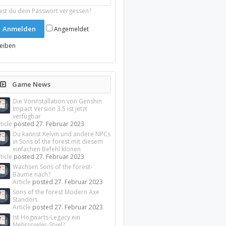
ast du dein Passwort vergessen?
Angemeldet
leiben
Game News
Die Vorinstallation von Genshin
Impact Version 3.5 ist jetzt
verfügbar
ticle
posted
27. Februar 2023
Du kannst Kelvin und andere NPCs
in Sons of the forest mit diesem
einfachen Befehl klonen
ticle
posted
27. Februar 2023
Wachsen Sons of the forest-
Bäume nach?
Article
posted
27. Februar 2023
Sons of the forest Modern Axe
Standort
Article
posted
27. Februar 2023
Ist Hogwarts-Legacy ein
Mehrspieler-Spiel?