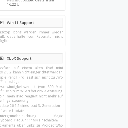
NewsBot
posted
Gestern um
16:22 Uhr
Win 11 Support
esktop Icons werden immer wieder
eiß, dauerhafte Icon Reparatur nicht
öglich
XboX Support
ostfach auf einem alten iPad mini
s12.5.2) kann nicht eingerichtet werden
ple Pencil Pro lässt sich nicht zu „Wo
t?“ hinzufügen
eschwindigkeitsverlust (von 800 Mbit
uf 50Mbit) im WLAN bei VPN Aktivierung
oin, mein iPad reagiert nicht mehr auf
ie fingersteuerung
pdate 26.5.2 eines ipad 3. Generation
oftware-Update
intergrundbeleuchtung Magic
yboard iPad Air 11’’ M4 einschalten?
okumente über Links zu Microsoft365