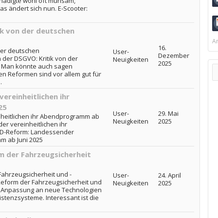
chädigte wohl oft mühsam,
s ändert sich nun. E-Scooter:
k von der deutschen
Ar
16.
der deutschen
User-
Dezember
der DSGVO: Kritik von der
Neuigkeiten
2025
 Man könnte auch sagen
n Reformen sind vor allem gut für
.
ereinheitlichen ihr
25
User-
29. Mai
heitlichen ihr Abendprogramm ab
Neuigkeiten
2025
er vereinheitlichen ihr
ARD-Reform: Landessender
m ab Juni 2025
m der Fahrzeugsicherheit
ahrzeugsicherheit und -
User-
24. April
eform der Fahrzeugsicherheit und
Neuigkeiten
2025
e Anpassung an neue Technologien
stenzsysteme. Interessant ist die