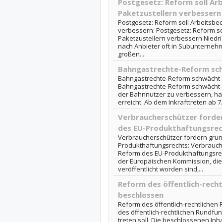
Postgesetz: Reform soll Ar
Paketzustellern verbessern
Postgesetz: Reform soll Arbeitsbe
verbessern: Postgesetz: Reform s
Paketzustellern verbessern Niedri
nach Anbieter oft in Subunternehm
großen...
Bahngastrechte-Reform sc
Bahngastrechte-Reform schwächt 
Bahngastrechte-Reform schwächt d
der Bahnnutzer zu verbessern, ha
erreicht. Ab dem Inkrafttreten ab 
Verbraucherschützer forde
des EU-Produkthaftungsre
Verbraucherschützer fordern gru
Produkthaftungsrechts: Verbrauc
Reform des EU-Produkthaftungsre
der Europäischen Kommission, di
veröffentlicht worden sind,...
Reform des öffentlich-rech
beschlossen
Reform des öffentlich-rechtliche
des öffentlich-rechtlichen Rundfun
treten soll. Die beschlossenen Inha