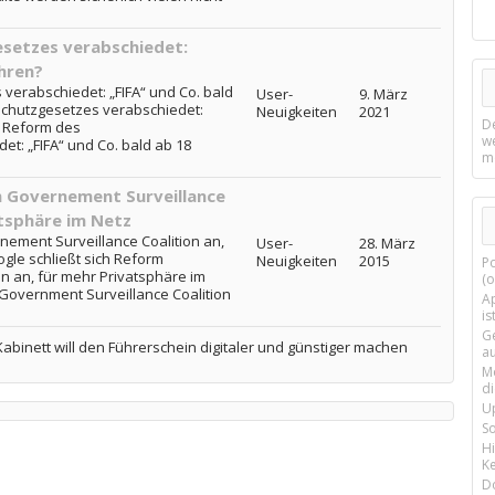
setzes verabschiedet:
ahren?
verabschiedet: „FIFA“ und Co. bald
User-
9. März
schutzgesetzes verabschiedet:
Neuigkeiten
2021
D
 . Reform des
w
t: „FIFA“ und Co. bald ab 18
m
m Governement Surveillance
atsphäre im Netz
nement Surveillance Coalition an,
User-
28. März
gle schließt sich Reform
Neuigkeiten
2015
P
n an, für mehr Privatsphäre im
(o
 Government Surveillance Coalition
Ap
is
G
abinett will den Führerschein digitaler und günstiger machen
a
M
d
U
S
H
Ke
D