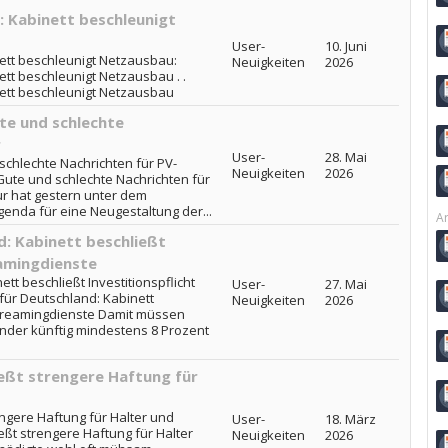
 Kabinett beschleunigt
User-
10. Juni
tt beschleunigt Netzausbau:
Neuigkeiten
2026
tt beschleunigt Netzausbau . .
ett beschleunigt Netzausbau
te und schlechte
r
User-
28. Mai
chlechte Nachrichten für PV-
Neuigkeiten
2026
Gute und schlechte Nachrichten für
r hat gestern unter dem
genda für eine Neugestaltung der...
Ar
d: Kabinett beschließt
eamingdienste
tt beschließt Investitionspflicht
User-
27. Mai
für Deutschland: Kabinett
Neuigkeiten
2026
 Streamingdienste Damit müssen
der künftig mindestens 8 Prozent
ießt strengere Haftung für
engere Haftung für Halter und
User-
18. März
ießt strengere Haftung für Halter
Neuigkeiten
2026