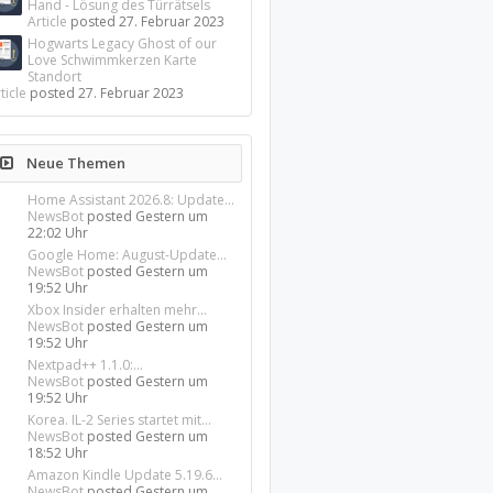
Hand - Lösung des Türrätsels
Article
posted
27. Februar 2023
Hogwarts Legacy Ghost of our
Love Schwimmkerzen Karte
Standort
ticle
posted
27. Februar 2023
Neue Themen
Home Assistant 2026.8: Update...
NewsBot
posted
Gestern um
22:02 Uhr
Google Home: August-Update...
NewsBot
posted
Gestern um
19:52 Uhr
Xbox Insider erhalten mehr...
NewsBot
posted
Gestern um
19:52 Uhr
Nextpad++ 1.1.0:...
NewsBot
posted
Gestern um
19:52 Uhr
Korea. IL-2 Series startet mit...
NewsBot
posted
Gestern um
18:52 Uhr
Amazon Kindle Update 5.19.6...
NewsBot
posted
Gestern um