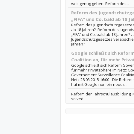
weit genug gehen. Reform des...
Reform des Jugendschutzge
„FIFA“ und Co. bald ab 18 J
Reform des Jugendschutzgesetzes 
ab 18 Jahren?: Reform des Jugend
„FIFA“ und Co. bald ab 18 Jahren? .
Jugendschutzgesetzes verabschiede
Jahren?
Google schließt sich Refor
Coalition an, für mehr Priv
Google schließt sich Reform Gover
für mehr Privatsphäre im Netz: Goo
Governement Surveillance Coalitio
Netz 28.03.2015 16:00 - Die Reform
hat mit Google nun ein neues...
Reform der Fahrschulausbildung: K
solved