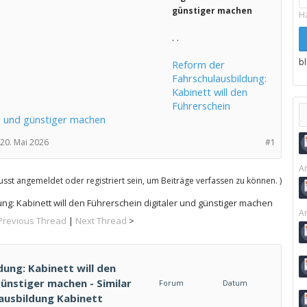
günstiger machen
H
. .
b
Reform der
Fahrschulausbildung:
Kabinett will den
Führerschein
er und günstiger machen
20. Mai 2026
#1
Ar
sst angemeldet oder registriert sein, um Beiträge verfassen zu können. )
g: Kabinett will den Führerschein digitaler und günstiger machen
Ar
Previous Thread
|
Next Thread
>
ung: Kabinett will den
günstiger machen - Similar
Forum
Datum
ausbildung Kabinett