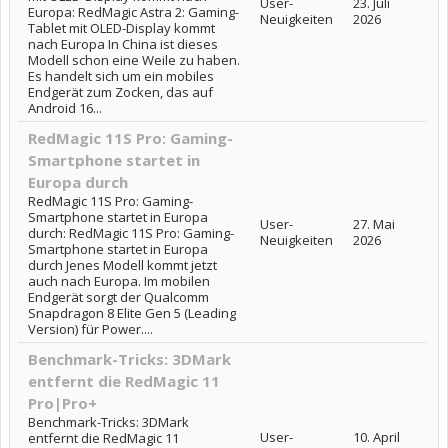
User-
23. Juli
Europa: RedMagic Astra 2: Gaming-
Neuigkeiten
2026
Tablet mit OLED-Display kommt
nach Europa In China ist dieses
Modell schon eine Weile zu haben.
Es handelt sich um ein mobiles
Endgerät zum Zocken, das auf
Android 16...
RedMagic 11S Pro: Gaming-
Smartphone startet in
Europa durch
RedMagic 11S Pro: Gaming-
Smartphone startet in Europa
User-
27. Mai
durch: RedMagic 11S Pro: Gaming-
Neuigkeiten
2026
Smartphone startet in Europa
durch Jenes Modell kommt jetzt
auch nach Europa. Im mobilen
Endgerät sorgt der Qualcomm
Snapdragon 8 Elite Gen 5 (Leading
Version) für Power....
Benchmark-Tricks: 3DMark
entfernt die RedMagic 11
Pro|Pro+
Benchmark-Tricks: 3DMark
User-
10. April
entfernt die RedMagic 11