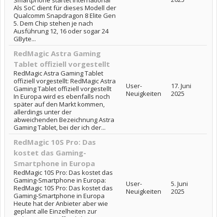
Smartphone startet international
Als SoC dient für dieses Modell der
Qualcomm Snapdragon 8 Elite Gen
5. Dem Chip stehen je nach
Ausführung 12, 16 oder sogar 24
GByte...
RedMagic Astra Gaming
Tablet offiziell vorgestellt
RedMagic Astra Gaming Tablet
offiziell vorgestellt: RedMagic Astra
User-
17. Juni
Gaming Tablet offiziell vorgestellt
Neuigkeiten
2025
In Europa wird es ebenfalls noch
später auf den Markt kommen,
allerdings unter der
abweichenden Bezeichnung Astra
Gaming Tablet, bei der ich der...
RedMagic 10S Pro: Das
kostet das Gaming-
Smartphone in Europa
RedMagic 10S Pro: Das kostet das
Gaming-Smartphone in Europa:
User-
5. Juni
RedMagic 10S Pro: Das kostet das
Neuigkeiten
2025
Gaming-Smartphone in Europa
Heute hat der Anbieter aber wie
geplant alle Einzelheiten zur