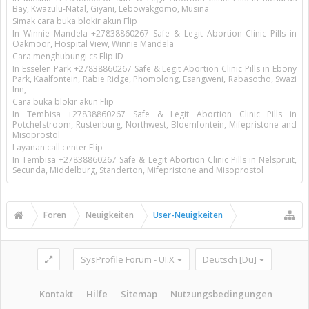
Bay, Kwazulu-Natal, Giyani, Lebowakgomo, Musina
Simak cara buka blokir akun Flip
In Winnie Mandela +27838860267 Safe & Legit Abortion Clinic Pills in
Oakmoor, Hospital View, Winnie Mandela
Cara menghubungi cs Flip ID
In Esselen Park +27838860267 Safe & Legit Abortion Clinic Pills in Ebony
Park, Kaalfontein, Rabie Ridge, Phomolong, Esangweni, Rabasotho, Swazi
Inn,
Cara buka blokir akun Flip
In Tembisa +27838860267 Safe & Legit Abortion Clinic Pills in
Potchefstroom, Rustenburg, Northwest, Bloemfontein, Mifepristone and
Misoprostol
Layanan call center Flip
In Tembisa +27838860267 Safe & Legit Abortion Clinic Pills in Nelspruit,
Secunda, Middelburg, Standerton, Mifepristone and Misoprostol
Foren
Neuigkeiten
User-Neuigkeiten
SysProfile Forum - UI.X
Deutsch [Du]
Kontakt
Hilfe
Sitemap
Nutzungsbedingungen