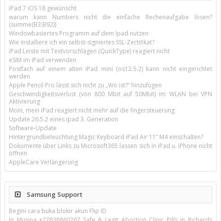
iPad 7 iOS 18 gewünscht
warum kann Numbers nicht die einfache Rechenaufgabe lösen?
(summe(B3:B92))
Windowbasiertes Programm auf dem Ipad nutzen
Wie installiere ich ein selbst-signiertes SSL-Zertifikat?
iPad Leiste mit Textvorschlägen (QuickType) reagiert nicht
eSIM im iPad verwenden
Postfach auf einem alten iPad mini (os12.5.2) kann nicht eingerichtet
werden
Apple Pencil Pro lässt sich nicht zu „Wo ist?“ hinzufügen
Geschwindigkeitsverlust (von 800 Mbit auf 50Mbit) im WLAN bei VPN
Aktivierung
Moin, mein iPad reagiert nicht mehr auf die fingersteuerung
Update 26.5.2 eines ipad 3. Generation
Software-Update
Hintergrundbeleuchtung Magic Keyboard iPad Air 11’’ M4 einschalten?
Dokumente über Links zu Microsoft365 lassen sich in iPad u. iPhone nicht
öffnen
AppleCare Verlängerung
Samsung Support
Begini cara buka blokir akun Flip ID
In Musina +27838860267 Safe & Legit Abortion Clinic Pills in Richards