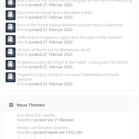
Jedes Sons of the forest GPS-Ortungsgerät und seine Verwendung
Article
posted
27. Februar 2023
Das Ende des Dead Space Remakes erklärt
Article
posted
27. Februar 2023
Sons of the forest katana Standort und wie man es bekommt
Article
posted
27. Februar 2023
Sollte man in Hogwarts Legacy eine Fwooper-Feder stehlen?
Article
posted
27. Februar 2023
Ist Sons of the forest ein Multiplayer-Spiel?
Article
posted
27. Februar 2023
Hogwarts Legacy Ein Vogel in der Hand - Lösung des Türrätsels
Article
posted
27. Februar 2023
Hogwarts Legacy Ghost of our Love Schwimmkerzen Karte
Standort
Article
posted
27. Februar 2023
Neue Themen
Iron Nest: Der skurille...
NewsBot
posted
Vor 21 Minuten
Fenster und Brücken könnten...
NewsBot
posted
Heute um 14:52 Uhr