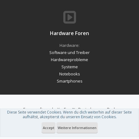
Hardware Foren
Hardware:
Software und Treiber
Hardwareprobleme
Systeme
Notebooks
Smartphones
Forum software by XenForo™
-
Deutsch von xenDach
Diese Seite verwendet Cookies. Wenn du dich weiterhin auf dieser Seite
Theme designed by
ThemeHouse
.
aufhältst, akzeptierst du unseren Einsatz von Cookies.
Accept
Weitere Informationen
Du betrachtest gerade: RedMagic Astra Gaming Tablet erreicht ab 499