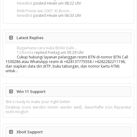
NewsBot
posted
Heute um 08:22 Uhr
RAM-Preise wie 2007: KI-Boom...
NewsBot
posted
Heute um 06:33 Uhr
Latest Replies
Bagaimana cara buka Blokir bale...
123tomla
replied
Freitag um 05:29 Uhr
Cukup hubungi layanan pelanggan resmi BTN di nomor BTN Call
1500286 atau WhatsApp resmi di +628137775558 / +6282282211196,
dan siapkan data diri (KTP, buku tabungan, dan nomor kartu ATM)
untuk…
Win 11 Support
She's ready to make your night better
Desktop Icons werden immer wieder weiß, dauerhafte Icon Reparatur
nicht möglich
XboX Support