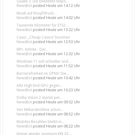
Quake 3: Die beliebten Maps...
NewsBot
posted
Heute um 14:12 Uhr
Musik auf Knopfdruck:...
NewsBot
posted
Heute um 14:02 Uhr
Tausende Kilometer für ETS2:...
NewsBot
posted
Heute um 13:22 Uhr
Casio: „Cheap Casios“ boomen
NewsBot
posted
Heute um 12:53 Uhr
BR1: Infinite - Der...
NewsBot
posted
Heute um 12:32 Uhr
Windows 11 soll schneller und...
NewsBot
posted
Heute um 11:52 Uhr
Barrierefreiheit im ÖPNV: Die...
NewsBot
posted
Heute um 10:42 Uhr
Alte High-End-GPU gegen...
NewsBot
posted
Heute um 10:23 Uhr
Dolby Vision 2 startet per...
NewsBot
posted
Heute um 09:32 Uhr
Vier Milliardenfilme schon...
NewsBot
posted
Heute um 08:52 Uhr
Mobiles Bezahlen bleibt in...
NewsBot
posted
Heute um 08:22 Uhr
Immer wieder sonntags KW 32:...