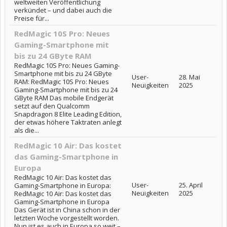
weltweiten Veröffentlichung
verkündet – und dabei auch die
Preise für...
RedMagic 10S Pro: Neues
Gaming-Smartphone mit
bis zu 24 GByte RAM
RedMagic 10S Pro: Neues Gaming-
Smartphone mit bis zu 24 GByte
User-
28. Mai
RAM: RedMagic 10S Pro: Neues
Neuigkeiten
2025
Gaming-Smartphone mit bis zu 24
GByte RAM Das mobile Endgerät
setzt auf den Qualcomm
Snapdragon 8 Elite Leading Edition,
der etwas höhere Taktraten anlegt
als die...
RedMagic 10 Air: Das kostet
das Gaming-Smartphone in
Europa
RedMagic 10 Air: Das kostet das
User-
25. April
Gaming-Smartphone in Europa:
Neuigkeiten
2025
RedMagic 10 Air: Das kostet das
Gaming-Smartphone in Europa
Das Gerät ist in China schon in der
letzten Woche vorgestellt worden.
Nun ist es auch in Europa so weit –