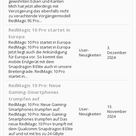
gewohnten Ecken und Kanten
Mich hat jetzt allerdings mit
Verzögerung das ebenfalls nicht
zu verachtende Vorgängermodell
RedMagic 9S Pro...
RedMagic 10 Pro startet in
Europa
RedMagic 10 Pro startet in Europa:
RedMagic 10 Pro startet in Europa
3.
User-
Jetzt liegt auch die Ankündigung
Dezember
Neuigkeiten
für Europa vor. So kommt das
2024
mobile Endgerät mit dem
Snapdragon 8 Elite auch in unsere
Breitengrade. RedMagic 10 Pro
startet in...
RedMagic 10 Pro: Neue
Gaming-Smartphones
trumpfen auf
RedMagic 10 Pro: Neue Gaming-
13.
User-
Smartphones trumpfen auf:
November
Neuigkeiten
RedMagic 10 Pro: Neue Gaming-
2024
Smartphones trumpfen auf Das
neue RedMagic 10 Pro+ trumpft mit
dem Qualcomm Snapdragon 8 Elite
auf und ist mit bis zu 24 GByte