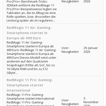
Neuigkeiten
2026
Pro|Pro+: Benchmark-Tricks:
3DMark entfernt die RedMagic 11
Pro|Pro+ Beispielsweise legten sie
Taktraten an, die im Alltag nie eine
Rolle spielten, bzw. drosselten die
Leistung später als im regulären...
RedMagic 11 Air: Gaming-
Smartphone startet in
Europa ab 499 Euro
RedMagic 11 Air: Gaming-
Smartphone startet in Europa ab
User-
29. Januar
499 Euro: RedMagic 11 Air: Gaming-
Neuigkeiten
2026
Smartphone startet in Europa ab
499 Euro Dieses Modell setzt unter
anderem auf den Qualcomm
Snapdragon 8 Elite als SoC, bis zu
16 GByte RAM und bis zu 512
GByte...
RedMagic 11 Pro: Gaming-
Smartphone startet
international
RedMagic 11 Pro: Gaming-
3.
Smartphone startet international:
User-
November
RedMagic 11 Pro: Gaming-
Neuigkeiten
2025