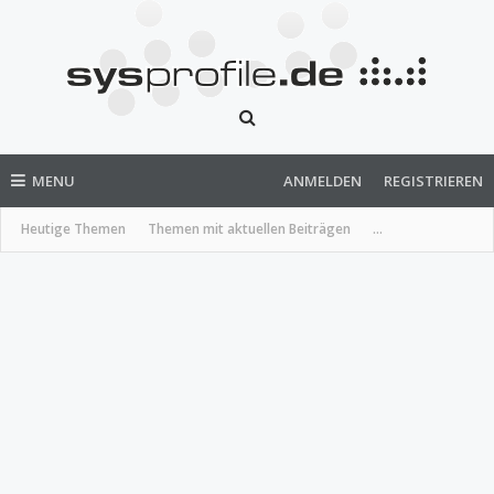
MENU
ANMELDEN
REGISTRIEREN
Heutige Themen
Themen mit aktuellen Beiträgen
...