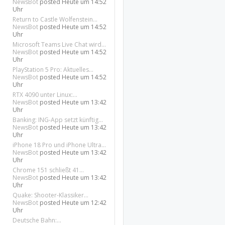
NewsBot
posted
Heute um 14:52
Uhr
Return to Castle Wolfenstein...
NewsBot
posted
Heute um 14:52
Uhr
Microsoft Teams Live Chat wird...
NewsBot
posted
Heute um 14:52
Uhr
PlayStation 5 Pro: Aktuelles...
NewsBot
posted
Heute um 14:52
Uhr
RTX 4090 unter Linux:...
NewsBot
posted
Heute um 13:42
Uhr
Banking: ING-App setzt künftig...
NewsBot
posted
Heute um 13:42
Uhr
iPhone 18 Pro und iPhone Ultra...
NewsBot
posted
Heute um 13:42
Uhr
Chrome 151 schließt 41...
NewsBot
posted
Heute um 13:42
Uhr
Quake: Shooter-Klassiker...
NewsBot
posted
Heute um 12:42
Uhr
Deutsche Bahn:...