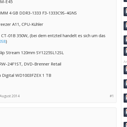
8M-E45
 DIMM 4 GB DDR3-1333 F3-1333C9S-4GNS
Freezer A11, CPU-Kühler
c CT-01B 350W, (bei dem entzteil handelt es sich um das
0S8
)
Slip Stream 120mm SY1225SL12SL
Ar
W-24F1ST, DVD-Brenner Retail
 Digital WD1003FZEX 1 TB
 August 2014
#1