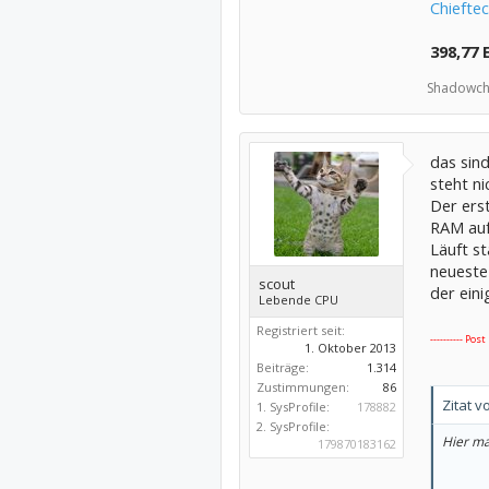
Chiefte
398,77 
Shadowch
das sin
steht n
Der erst
RAM auf
Läuft st
neueste
scout
der eini
Lebende CPU
Registriert seit:
---------- Pos
1. Oktober 2013
Beiträge:
1.314
Zustimmungen:
86
Zitat 
1. SysProfile:
178882
2. SysProfile:
Hier ma
179870183162