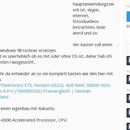
hauptanwendungszw
H
eck ist, skype,
internet,
fotos&videos
b
betrachten, bisle
word und so.
der kasten soll einen
 windows 98 rechner ersetzen.
t es unerheblich ob es mit oder ohne OS ist, daher hab ich
sten rausgeuscht...
Ar
hte da entweder an so ein komplett kasten wie den hier mit
s
ThinkCentre E73, Pentium G3220, 4GB RAM, 500GB HDD,
Ar
 8 Pro (10AS0032GE) Preisvergleich | Geizhals
land
 einen eigenbau mit Xubuntu
6300 Accelerated Processor, CPU