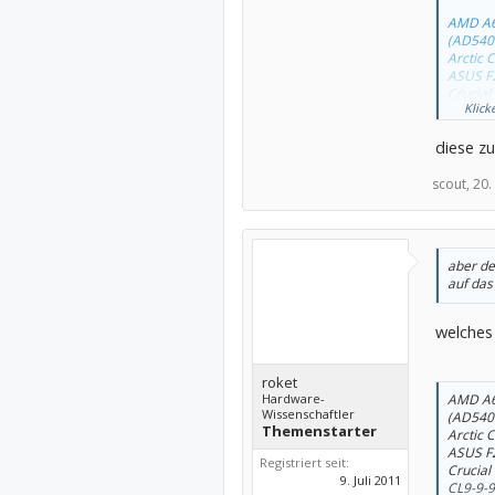
AMD A6
(AD540
Arctic 
ASUS F
Crucial
Klick
CL9-9-
LG Elec
diese z
(GH24N
Crucia
(CT256
scout,
20.
Western
(WD10E
be quie
Scythe
aber de
Chiefte
auf das
U3-OP)
398,77 
welches
roket
AMD A6
Hardware-
Wissenschaftler
(AD540
Themenstarter
Arctic 
ASUS F
Registriert seit:
Crucial
9. Juli 2011
CL9-9-