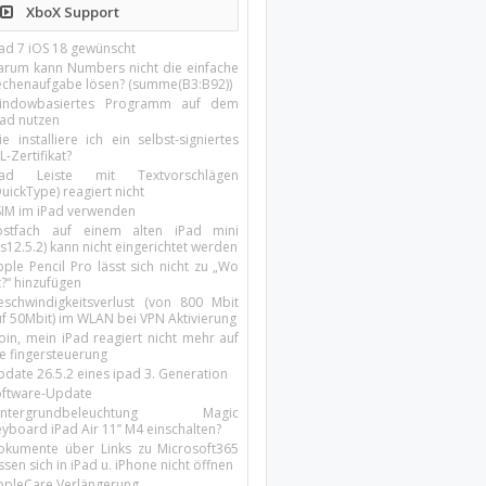
XboX Support
Pad 7 iOS 18 gewünscht
arum kann Numbers nicht die einfache
echenaufgabe lösen? (summe(B3:B92))
indowbasiertes Programm auf dem
pad nutzen
e installiere ich ein selbst-signiertes
L-Zertifikat?
Pad Leiste mit Textvorschlägen
uickType) reagiert nicht
SIM im iPad verwenden
ostfach auf einem alten iPad mini
s12.5.2) kann nicht eingerichtet werden
ple Pencil Pro lässt sich nicht zu „Wo
t?“ hinzufügen
eschwindigkeitsverlust (von 800 Mbit
uf 50Mbit) im WLAN bei VPN Aktivierung
oin, mein iPad reagiert nicht mehr auf
ie fingersteuerung
pdate 26.5.2 eines ipad 3. Generation
oftware-Update
intergrundbeleuchtung Magic
yboard iPad Air 11’’ M4 einschalten?
okumente über Links zu Microsoft365
ssen sich in iPad u. iPhone nicht öffnen
ppleCare Verlängerung