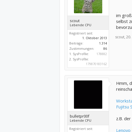
im groß
scout
selbst 
Lebende CPU
bevorzu
Registriert seit:
scout,
20.
1. Oktober 2013
Beiträge:
1.314
Zustimmungen:
86
1. SysProfile:
178882
2. SysProfile:
179870183162
Hmm, da
reinsch
Worksta
Fujitsu
bulletpr00f
z.B. der 
Lebende CPU
Registriert seit:
Lenovo 