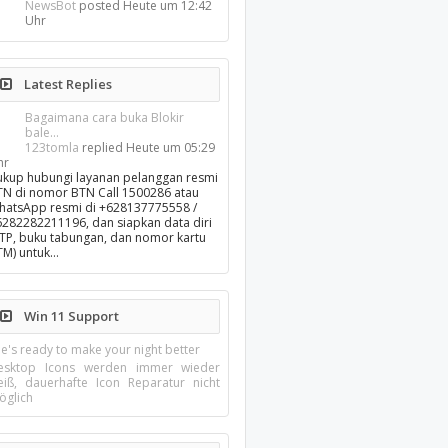
NewsBot
posted
Heute um 12:42
Uhr
Latest Replies
Bagaimana cara buka Blokir
bale...
123tomla
replied
Heute um 05:29
hr
ukup hubungi layanan pelanggan resmi
TN di nomor BTN Call 1500286 atau
hatsApp resmi di +628137775558 /
6282282211196, dan siapkan data diri
KTP, buku tabungan, dan nomor kartu
TM) untuk…
Win 11 Support
e's ready to make your night better
esktop Icons werden immer wieder
eiß, dauerhafte Icon Reparatur nicht
öglich