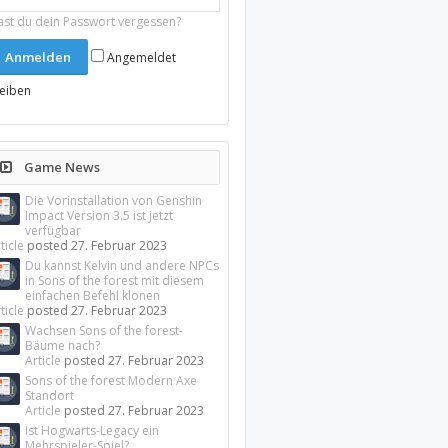
ast du dein Passwort vergessen?
Angemeldet
leiben
Game News
Die Vorinstallation von Genshin
Impact Version 3.5 ist jetzt
verfügbar
ticle
posted
27. Februar 2023
Du kannst Kelvin und andere NPCs
in Sons of the forest mit diesem
einfachen Befehl klonen
ticle
posted
27. Februar 2023
Wachsen Sons of the forest-
Bäume nach?
Article
posted
27. Februar 2023
Sons of the forest Modern Axe
Standort
Article
posted
27. Februar 2023
Ist Hogwarts-Legacy ein
Mehrspieler-Spiel?