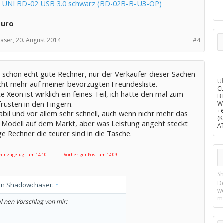
c UNI BD-02 USB 3.0 schwarz (BD-02B-B-U3-OP)
Euro
aser,
20. August 2014
#4
d schon echt gute Rechner, nur der Verkäufer dieser Sachen
U
icht mehr auf meiner bevorzugten Freundesliste.
C
e Xeon ist wirklich ein feines Teil, ich hatte den mal zum
B
rüsten in den Fingern.
W
+
abil und vor allem sehr schnell, auch wenn nicht mehr das
(
 Modell auf dem Markt, aber was Leistung angeht steckt
A
ge Rechner die teurer sind in die Tasche.
t hinzugefügt um 14:10 ---------- Vorheriger Post um 14:09 ----------
Sh
D
von Shadowchaser:
↑
w
m
l nen Vorschlag von mir: