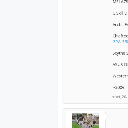
MSI A7
G.Skill
Arctic 
Chiefte
GPA-35
Scythe 
ASUS DR
Western
~300€
roket,
20.