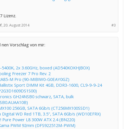
n7 Lizenz.
f,
20. August 2014
#3
l nen Vorschlag von mir:
-5400K, 2x 3.60GHz, boxed (AD540KOKHJBOX)
ooling Freezer 7 Pro Rev. 2
2A85-M Pro (90-MIBIW0-G0EAY0GZ)
 Ballistix Sport DIMM Kit 4GB, DDR3-1600, CL9-9-9-24
P2G3D1609DS1S00)
tronics GH24NSB0 schwarz, SATA, bulk
SB0.AUAA10B)
 MX100 256GB, SATA 6Gb/s (CT256MX100SSD1)
 Digital WD Red 1TB, 3.5", SATA 6Gb/s (WD10EFRX)
t! Pure Power L8 300W ATX 2.4 (BN220)
 Kama PWM 92mm (DFS922512M-PWM)