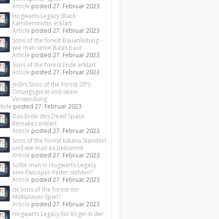
Article
posted
27. Februar 2023
Hogwarts Legacy Black
Familienmotto erklärt
Article
posted
27. Februar 2023
Sons of the forest Bauanleitung -
wie man seine Basis baut
Article
posted
27. Februar 2023
Sons of the forest Ende erklärt
Article
posted
27. Februar 2023
Jedes Sons of the forest GPS-
Ortungsgerät und seine
Verwendung
ticle
posted
27. Februar 2023
Das Ende des Dead Space
Remakes erklärt
Article
posted
27. Februar 2023
Sons of the forest katana Standort
und wie man es bekommt
Article
posted
27. Februar 2023
Sollte man in Hogwarts Legacy
eine Fwooper-Feder stehlen?
Article
posted
27. Februar 2023
Ist Sons of the forest ein
Multiplayer-Spiel?
Article
posted
27. Februar 2023
Hogwarts Legacy Ein Vogel in der