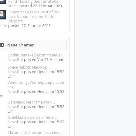
Hand - Lösung des Türrätsels
Article
posted
27. Februar 2023
Hogwarts Legacy Ghost of our
Love Schwimmkerzen Karte
Standort
ticle
posted
27. Februar 2023
Neue Themen
Gothic Remake bekommt neuen...
NewsBot
posted
Vor 27 Minuten
Space Rabbit: Mac-App...
NewsBot
posted
Heute um 15:52
Uhr
Vamo bringt Wärmepumpen von
Fox...
NewsBot
posted
Heute um 15:52
hr
Datenleck bei Framework:...
NewsBot
posted
Heute um 15:52
Uhr
Grafikkarten werden immer...
NewsBot
posted
Heute um 15:32
Uhr
Chrome für Android testet neue...