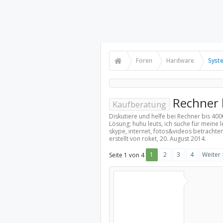
Foren
Hardware
Syst
Rechner 
Kaufberatung
Diskutiere und helfe bei Rechner bis 40
Lösung; huhu leuts, ich suche für meine
skype, internet, fotos&videos betrachten
erstellt von roket,
20. August 2014
.
1
2
3
4
Weiter 
Seite 1 von 4