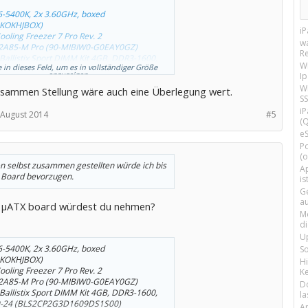
-5400K, 2x 3.60GHz, boxed
KOKHJBOX)
i
Cooling Freezer 7 Pro Rev. 2
w
2A85-M Pro (90-MIBIW0-G0EAY0GZ)
R
 Ballistix Sport DIMM Kit 4GB, DDR3-1600,
W
e in dieses Feld, um es in vollständiger Größe
9-24 (BLS2CP2G3D1609DS1S00)
anzuzeigen.
I
tronics GH24NSB0 schwarz, SATA, bulk
Wi
usammen Stellung wäre auch eine Überlegung wert.
SB0.AUAA10B)
SS
l MX100 256GB, SATA 6Gb/s
i
MX100SSD1)
 August 2014
#5
(Q
 Digital WD Red 1TB, 3.5", SATA 6Gb/s
e
FRX)
t! Pure Power L8 300W ATX 2.4 (BN220)
P
(o
 Kama PWM 92mm (DFS922512M-PWM)
n selbst zusammen gestellten würde ich bis
c UNI BD-02 USB 3.0 schwarz (BD-02B-B-
Ap
 Board bevorzugen.
is
G
Euro
a
 µATX board würdest du nehmen?
M
d
U
-5400K, 2x 3.60GHz, boxed
S
KOKHJBOX)
H
Cooling Freezer 7 Pro Rev. 2
Ke
2A85-M Pro (90-MIBIW0-G0EAY0GZ)
D
 Ballistix Sport DIMM Kit 4GB, DDR3-1600,
la
9-24 (BLS2CP2G3D1609DS1S00)
A