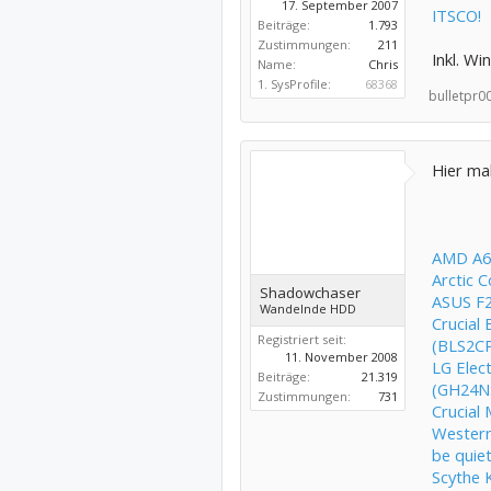
17. September 2007
ITSCO!
Beiträge:
1.793
Zustimmungen:
211
Inkl. Wi
Name:
Chris
1. SysProfile:
68368
bulletpr00
Hier ma
AMD A6
Arctic C
Shadowchaser
ASUS F
Wandelnde HDD
Crucial
Registriert seit:
(BLS2C
11. November 2008
LG Elec
Beiträge:
21.319
(GH24N
Zustimmungen:
731
Crucial
Western
be quie
Scythe