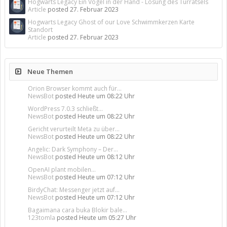
Hogwarts Legacy Ein Vogel in der Hand - Lösung des Türrätsels
Article
posted
27. Februar 2023
Hogwarts Legacy Ghost of our Love Schwimmkerzen Karte
Standort
Article
posted
27. Februar 2023
Neue Themen
Orion Browser kommt auch für...
NewsBot
posted
Heute um 08:22 Uhr
WordPress 7.0.3 schließt...
NewsBot
posted
Heute um 08:22 Uhr
Gericht verurteilt Meta zu über...
NewsBot
posted
Heute um 08:22 Uhr
Angelic: Dark Symphony – Der...
NewsBot
posted
Heute um 08:12 Uhr
OpenAI plant mobilen...
NewsBot
posted
Heute um 07:12 Uhr
BirdyChat: Messenger jetzt auf...
NewsBot
posted
Heute um 07:12 Uhr
Bagaimana cara buka Blokir bale...
123tomla
posted
Heute um 05:27 Uhr