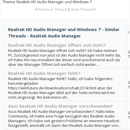
Thema:
Realtek HD Audio Manager und Windows 7
<
Previous Thread
|
Next Thread
>
Realtek HD Audio Manager und Windows 7 - Similar
Threads - Realtek Audio Manager
Realtek HD Audio Manager öffnet sich nicht?
Realtek HD Audio Manager öffnet sich nicht?: Ich habe meinen
S
PC Zurückgesetzt nun jetzt ist der Audio Manager nicht mehr da,
T
ich habe ihn neu installiert die driver sind anscheinend auch da
aber der Manager Öffnet sich einfach nicht weder...
Realtek HD Audio Manager fehlt?
Realtek HD Audio Manager fehlt?: Hallo, ich habe folgendes
S
heruntergeladen
T
https://winfuture.de/downloadvorschalt,2314.html aber der
Realtek HD Audio Manager (Bild auf der Seite rechts) wird mir
nicht angezeigt. Wo bekomme ich...
Asus Realtek HD Audio Manager verschwunden?
Asus Realtek HD Audio Manager verschwunden?: Hallo liebe
S
Community, Ich hätte eine Frage bezüglich des Realtek Audio
T
Managers. Ich habe seit gestern Probleme an meinem Headset
festgestellt, weshalb ich dann den Realtek Audio Manager von...