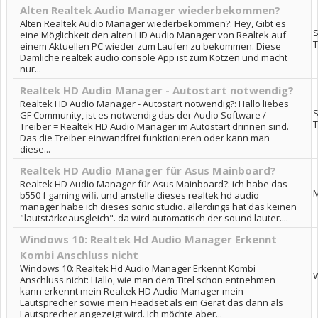
Alten Realtek Audio Manager wiederbekommen?
Alten Realtek Audio Manager wiederbekommen?: Hey, Gibt es
S
eine Möglichkeit den alten HD Audio Manager von Realtek auf
T
einem Aktuellen PC wieder zum Laufen zu bekommen. Diese
Dämliche realtek audio console App ist zum Kotzen und macht
nur...
Realtek HD Audio Manager - Autostart notwendig?
Realtek HD Audio Manager - Autostart notwendig?: Hallo liebes
S
GF Community, ist es notwendig das der Audio Software /
T
Treiber = Realtek HD Audio Manager im Autostart drinnen sind.
Das die Treiber einwandfrei funktionieren oder kann man
diese...
Realtek HD Audio Manager für Asus Mainboard?
Realtek HD Audio Manager für Asus Mainboard?: ich habe das
b550 f gaming wifi. und anstelle dieses realtek hd audio
manager habe ich dieses sonic studio. allerdings hat das keinen
"lautstärkeausgleich". da wird automatisch der sound lauter....
Windows 10: Realtek Hd Audio Manager Erkennt
Kombi Anschluss nicht
Windows 10: Realtek Hd Audio Manager Erkennt Kombi
Anschluss nicht: Hallo, wie man dem Titel schon entnehmen
kann erkennt mein Realtek HD Audio-Manager mein
Lautsprecher sowie mein Headset als ein Gerät das dann als
Lautsprecher angezeigt wird. Ich möchte aber...