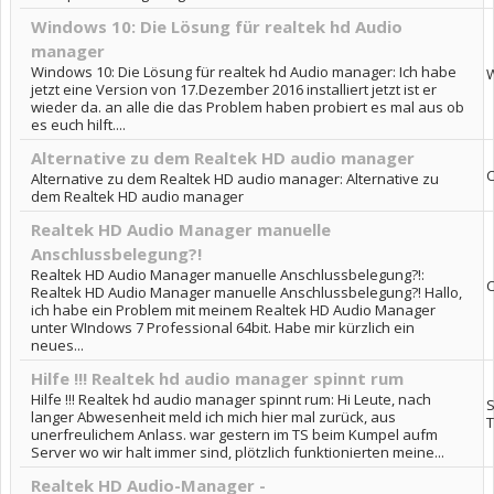
Windows 10: Die Lösung für realtek hd Audio
manager
Windows 10: Die Lösung für realtek hd Audio manager: Ich habe
jetzt eine Version von 17.Dezember 2016 installiert jetzt ist er
wieder da. an alle die das Problem haben probiert es mal aus ob
es euch hilft....
Alternative zu dem Realtek HD audio manager
Alternative zu dem Realtek HD audio manager: Alternative zu
dem Realtek HD audio manager
Realtek HD Audio Manager manuelle
Anschlussbelegung?!
Realtek HD Audio Manager manuelle Anschlussbelegung?!:
Realtek HD Audio Manager manuelle Anschlussbelegung?! Hallo,
ich habe ein Problem mit meinem Realtek HD Audio Manager
unter WIndows 7 Professional 64bit. Habe mir kürzlich ein
neues...
Hilfe !!! Realtek hd audio manager spinnt rum
Hilfe !!! Realtek hd audio manager spinnt rum: Hi Leute, nach
S
langer Abwesenheit meld ich mich hier mal zurück, aus
T
unerfreulichem Anlass. war gestern im TS beim Kumpel aufm
Server wo wir halt immer sind, plötzlich funktionierten meine...
Realtek HD Audio-Manager -