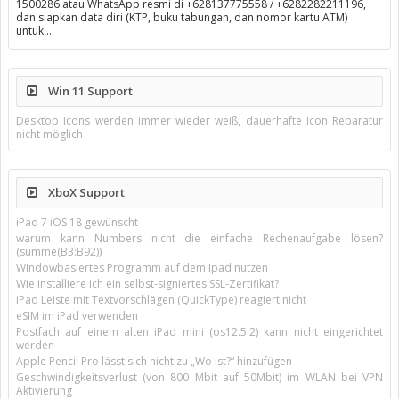
1500286 atau WhatsApp resmi di +628137775558 / +6282282211196,
dan siapkan data diri (KTP, buku tabungan, dan nomor kartu ATM)
untuk…
Win 11 Support
Desktop Icons werden immer wieder weiß, dauerhafte Icon Reparatur
nicht möglich
XboX Support
iPad 7 iOS 18 gewünscht
warum kann Numbers nicht die einfache Rechenaufgabe lösen?
(summe(B3:B92))
Windowbasiertes Programm auf dem Ipad nutzen
Wie installiere ich ein selbst-signiertes SSL-Zertifikat?
iPad Leiste mit Textvorschlägen (QuickType) reagiert nicht
eSIM im iPad verwenden
Postfach auf einem alten iPad mini (os12.5.2) kann nicht eingerichtet
werden
Apple Pencil Pro lässt sich nicht zu „Wo ist?“ hinzufügen
Geschwindigkeitsverlust (von 800 Mbit auf 50Mbit) im WLAN bei VPN
Aktivierung