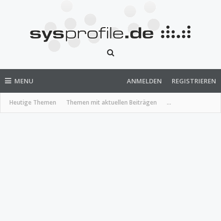
MENU
ANMELDEN
REGISTRIEREN
Heutige Themen
Themen mit aktuellen Beiträgen
...