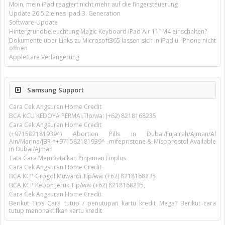
Moin, mein iPad reagiert nicht mehr auf die fingersteuerung
Update 26.5.2 eines ipad 3. Generation
Software-Update
Hintergrundbeleuchtung Magic Keyboard iPad Air 11’’ M4 einschalten?
Dokumente über Links zu Microsoft365 lassen sich in iPad u. iPhone nicht
öffnen
AppleCare Verlängerung
Samsung Support
Cara Cek Angsuran Home Credit
BCA KCU KEDOYA PERMAI.Tlp/wa: (+62) 8218168235
Cara Cek Angsuran Home Credit
(+971582181939^) Abortion Pills in Dubai/Fujairah/Ajman/Al
Ain/Marina/JBR ^+971582181939^ -mifepristone & Misoprostol Available
in Dubai/Ajman
Tata Cara Membatalkan Pinjaman Finplus
Cara Cek Angsuran Home Credit
BCA KCP Grogol Muwardi.Tlp/wa: (+62) 8218168235
BCA KCP Kebon Jeruk.Tlp/wa: (+62) 8218168235,
Cara Cek Angsuran Home Credit
Berikut Tips Cara tutup / penutupan kartu kredit Mega? Berikut cara
tutup menonaktifkan kartu kredit