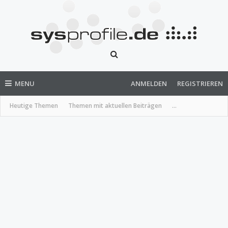
MENU
ANMELDEN
REGISTRIEREN
Heutige Themen
Themen mit aktuellen Beiträgen
...