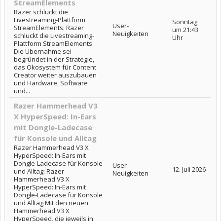
StreamElements
Razer schluckt die
Livestreaming-Plattform
Sonntag
User-
StreamElements: Razer
um 21:43
Neuigkeiten
schluckt die Livestreaming-
Uhr
Plattform StreamElements
Die Übernahme sei
begründet in der Strategie,
das Ökosystem für Content
Creator weiter auszubauen
und Hardware, Software
und...
Razer Hammerhead V3
X HyperSpeed: In-Ears
mit Dongle-Ladecase
für Konsole und Alltag
Razer Hammerhead V3 X
HyperSpeed: In-Ears mit
Dongle-Ladecase für Konsole
User-
12. Juli 2026
und Alltag: Razer
Neuigkeiten
Hammerhead V3 X
HyperSpeed: In-Ears mit
Dongle-Ladecase für Konsole
und Alltag Mit den neuen
Hammerhead V3 X
HyperSpeed, die jeweils in