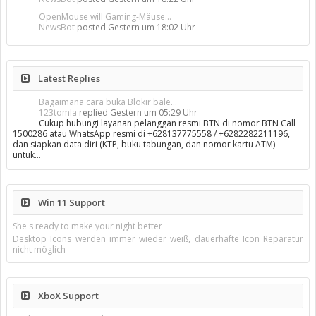
OpenMouse will Gaming-Mäuse...
NewsBot
posted
Gestern um 18:02 Uhr
Latest Replies
Bagaimana cara buka Blokir bale...
123tomla
replied
Gestern um 05:29 Uhr
Cukup hubungi layanan pelanggan resmi BTN di nomor BTN Call
1500286 atau WhatsApp resmi di +628137775558 / +6282282211196,
dan siapkan data diri (KTP, buku tabungan, dan nomor kartu ATM)
untuk…
Win 11 Support
She's ready to make your night better
Desktop Icons werden immer wieder weiß, dauerhafte Icon Reparatur
nicht möglich
XboX Support