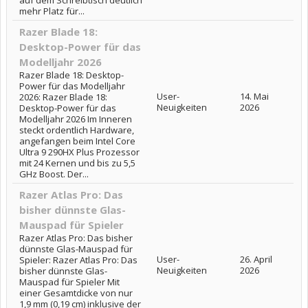
auf dem Schreibtisch deutlich
mehr Platz für...
Razer Blade 18:
Desktop-Power für das
Modelljahr 2026
Razer Blade 18: Desktop-
Power für das Modelljahr
User-
14. Mai
2026: Razer Blade 18:
Neuigkeiten
2026
Desktop-Power für das
Modelljahr 2026 Im Inneren
steckt ordentlich Hardware,
angefangen beim Intel Core
Ultra 9 290HX Plus Prozessor
mit 24 Kernen und bis zu 5,5
GHz Boost. Der...
Razer Atlas Pro: Das
bisher dünnste Glas-
Mauspad für Spieler
Razer Atlas Pro: Das bisher
dünnste Glas-Mauspad für
User-
26. April
Spieler: Razer Atlas Pro: Das
Neuigkeiten
2026
bisher dünnste Glas-
Mauspad für Spieler Mit
einer Gesamtdicke von nur
1,9 mm (0,19 cm) inklusive der