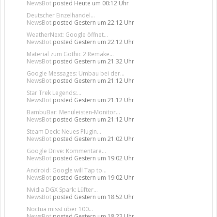
NewsBot
posted
Heute um 00:12 Uhr
Deutscher Einzelhandel...
NewsBot
posted
Gestern um 22:12 Uhr
WeatherNext: Google öffnet...
NewsBot
posted
Gestern um 22:12 Uhr
Material zum Gothic 2 Remake...
NewsBot
posted
Gestern um 21:32 Uhr
Google Messages: Umbau bei der...
NewsBot
posted
Gestern um 21:12 Uhr
Star Trek Legends:...
NewsBot
posted
Gestern um 21:12 Uhr
BambuBar: Menüleisten-Monitor...
NewsBot
posted
Gestern um 21:12 Uhr
Steam Deck: Neues Plugin...
NewsBot
posted
Gestern um 21:02 Uhr
Google Drive: Kommentare...
NewsBot
posted
Gestern um 19:02 Uhr
Android: Google will Tap to...
NewsBot
posted
Gestern um 19:02 Uhr
Nvidia DGX Spark: Lüfter...
NewsBot
posted
Gestern um 18:52 Uhr
Noctua misst über 100...
NewsBot
posted
Gestern um 18:22 Uhr