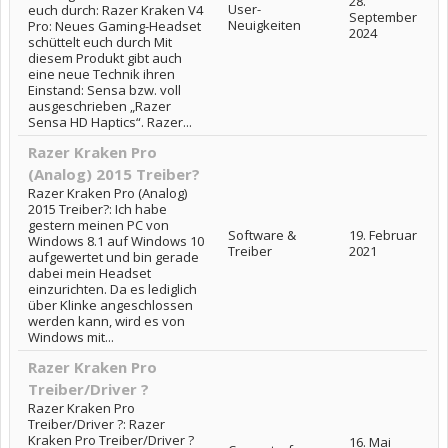
28.
User-
euch durch: Razer Kraken V4
September
Neuigkeiten
Pro: Neues Gaming-Headset
2024
schüttelt euch durch Mit
diesem Produkt gibt auch
eine neue Technik ihren
Einstand: Sensa bzw. voll
ausgeschrieben „Razer
Sensa HD Haptics“. Razer...
Razer Kraken Pro
(Analog) 2015 Treiber?
Razer Kraken Pro (Analog)
2015 Treiber?: Ich habe
gestern meinen PC von
Software &
19. Februar
Windows 8.1 auf Windows 10
Treiber
2021
aufgewertet und bin gerade
dabei mein Headset
einzurichten. Da es lediglich
über Klinke angeschlossen
werden kann, wird es von
Windows mit...
Razer Kraken Pro
Treiber/Driver ?
Razer Kraken Pro
Treiber/Driver ?: Razer
Kraken Pro Treiber/Driver ?
16. Mai