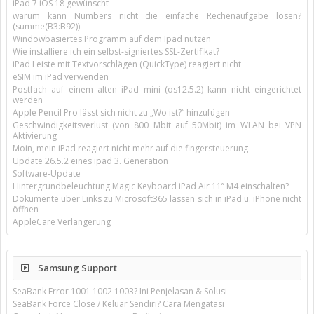
iPad 7 iOS 18 gewünscht
warum kann Numbers nicht die einfache Rechenaufgabe lösen?
(summe(B3:B92))
Windowbasiertes Programm auf dem Ipad nutzen
Wie installiere ich ein selbst-signiertes SSL-Zertifikat?
iPad Leiste mit Textvorschlägen (QuickType) reagiert nicht
eSIM im iPad verwenden
Postfach auf einem alten iPad mini (os12.5.2) kann nicht eingerichtet
werden
Apple Pencil Pro lässt sich nicht zu „Wo ist?“ hinzufügen
Geschwindigkeitsverlust (von 800 Mbit auf 50Mbit) im WLAN bei VPN
Aktivierung
Moin, mein iPad reagiert nicht mehr auf die fingersteuerung
Update 26.5.2 eines ipad 3. Generation
Software-Update
Hintergrundbeleuchtung Magic Keyboard iPad Air 11’’ M4 einschalten?
Dokumente über Links zu Microsoft365 lassen sich in iPad u. iPhone nicht
öffnen
AppleCare Verlängerung
Samsung Support
SeaBank Error 1001 1002 1003? Ini Penjelasan & Solusi
SeaBank Force Close / Keluar Sendiri? Cara Mengatasi