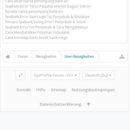
Cara ubah Nama penumpang Batik air
SeaBank Error Terus Padahal Internet Bagus? Cek Ini
Koreksi nama penumpang Batik Air
SeaBank Error Saat Login? Ini Penyebab & Solusinya
Kenapa SeaBank Sering Error? Penyebab & Solusi
SeaBank Error? Ini Penyebab & Cara Mengatasinya
Cara Membatalkan Pinjaman Indodana
Cara menutup kartu kredit bank mega
Foren
Neuigkeiten
User-Neuigkeiten
SysProfile Forum - UI.X
Deutsch [Du]
Kontakt
Hilfe
Sitemap
Nutzungsbedingungen
Datenschutzerklärung