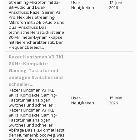
Streaming-Mikrofon mit 32-
User-
12. Juni
Bit-Audio und Dual-
Neuigkeiten
2026
Anschluss: Razer Seiren V3
Pro: Flexibles Streaming-
Mikrofon mit 32-Bit-Audio und
Dual-Anschluss Das
technische Herzstück ist eine
30-Millimeter-Dynamikkapsel
mit Nierencharakteristik. Der
Frequenzbereich...
Razer Huntsman V3 TKL
8KHz: Kompakte
Gaming-Tastatur mit
analogen Switches und
schneller...
Razer Huntsman V3 TKL
8KHz: Kompakte Gaming-
User-
15. Mai
Tastatur mit analogen
Neuigkeiten
2026
Switches und schneller...:
Razer Huntsman V3 TKL
8KHz: Kompakte Gaming-
Tastatur mit analogen
Switches und schneller
Abfrage Das TKL-Format lässt
den Nummernblock weg, was