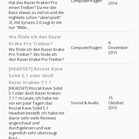
Computerfragen
Hat das Razer Kraken Pro
2014
einen Treiber? Da mir der
Bass etwas zu viel ist und die
Highleits schon "überspielt"
:D, mit Synase 2.0 sagt er mir
nur "Bitte...
Wo finde ich den Razer
6.
Krake Pro Treiber?
Computerfragen
Dezember
Wo finde ich den Razer Krake
2013
Pro Treiber?: Wo finde ich
den Razer Krake Pro Treiber?
[HEADSET] Roccat Kave
Solid 5.1 oder doch
Razer Kraken 7.1 ?
[HEADSET] Roccat Kave Solid
5.1 oder doch Razer Kraken
15.
7.1 ?: Hi Leute, Ich habe mir
Sound & Audio
Oktober
vor ein paar Tagen das
2013
Roccat Kave Solid 5.1
Headset bestellt. Ich habe mir
davor sehr viele Reviews
angeschaut und
durchgelesen und war
eigentlich sehr überzeugt.
Kurz...